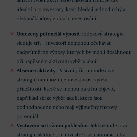
aktivní výběr akcií nebo časování trhu. Je tak
ideální pro investory, kteří hledají jednoduchý a
nízkonákladový způsob investování
Omezený potenciál výnosů
: Indexová strategie
sleduje trh – investoři nemohou očekávat
nadprůměrné výnosy, kterých by mohli dosáhnout
při úspěšném aktivním výběru akcií
Absence aktivity
: Pasivní přístup indexové
strategie neumožňuje investorovi využít
příležitostí, které se mohou na trhu objevit,
například skrze výběr akcií, které jsou
podhodnocené nebo mají výjimečný růstový
potenciál
Vystavení se tržním poklesům
: Jelikož indexová
strategie sleduje trh, investoři jsou automaticky