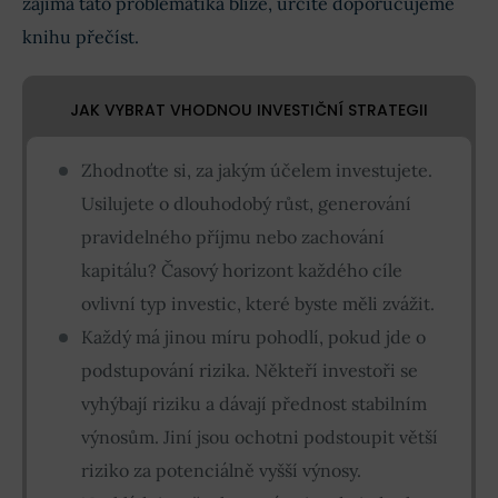
zajímá tato problematika blíže, určitě doporučujeme
knihu přečíst.
JAK VYBRAT VHODNOU INVESTIČNÍ STRATEGII
Zhodnoťte si, za jakým účelem investujete.
Usilujete o dlouhodobý růst, generování
pravidelného příjmu nebo zachování
kapitálu? Časový horizont každého cíle
ovlivní typ investic, které byste měli zvážit.
Každý má jinou míru pohodlí, pokud jde o
podstupování rizika. Někteří investoři se
vyhýbají riziku a dávají přednost stabilním
výnosům. Jiní jsou ochotni podstoupit větší
riziko za potenciálně vyšší výnosy.