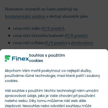
Hodnotoví investoři se často zaměřují na
fundamentální analýzu
a sledují ukazatele jako:
cena vůči zisku (
P/E poměr
),
cena vůči účetního hodnotě (
P/B poměr
),
cena vůči tržbám (
P/S poměr
) a
dividendový
výnos
.
Souhlas s použitím
cookies
Dále hodnotí finanční zdraví společností, jejich
konkurenční pozici, růstový potenciál a schopnost
Abychom Vám mohli poskytnout co nejlepší služby,
používáme různé technologie, mezi které patří i soubory
generovat trvalý
cash flow
.
cookies.
Váš souhlas s použitím těchto technologií nám umožní
Kompletní průvodce hodnotovým
zpracovávat údaje, jako je Vaše chování při používání
investováním: Jak poznáte
našeho webu. Díky tomu můžeme náš web dále
podhodnocenou akcii?
zlepšovat. Nesouhlas nebo odvolání souhlasu může