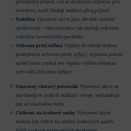
pravidelný příjem, což je atraktivní zejména pro
investory, kteří hledají stabilní zdroj příjmů
Stabilita
: Výnosové akcie jsou obvykle stabilní
společností – tyto investice tak snižují celkovou
volatilitu investičního portfolia
Ochrana proti inflaci
: Výplaty dividend mohou
poskytnout ochranu proti
inflaci
, zejména pokud
společnosti zvyšují své výplaty vyšším tempem,
než kolik činí míra inflace
Omezený růstový potenciál
: Výnosové akcie se
nacházejí ve zralých stádiích vývoje, nedosahují
tak už značného růstu
Citlivost na úrokové sazby
: Výnosové akcie
mohou být citlivé na změny úrokových sazeb.
Vyšší úrokové sazby snižují atraktivitu