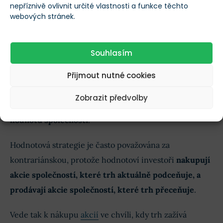
nepříznivě ovlivnit určité vlastnosti a funkce těchto
webových stránek.
Při výběru hodnotových akcií je nutné rozlišit, které
jsou skutečně podhodnocené, a těmi, které se potýkají
s dlouhodobými problémy, jež omezují jejich růst a
Souhlasím
ziskovost.
Přijmout nutné cookies
Hodnotoví investoři musí být trpěliví –
často čelí tlaku
Zobrazit předvolby
trhu, který může zpočátku ignorovat fundamentální
hodnotu společností
.
Hodnotová strategie je často považována za
kontrariánskou, protože hodnotoví investoři
nakupují
akcie společností, které trh aktuálně podceňuje, a
prodávají akcie společností, které trh přeceňuje
.
Vede tak k nákupu
akcií
ve chvíli, kdy trh zažívá