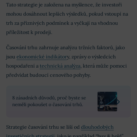
Tato strategie je založena na myšlence, že investoři
mohou dosáhnout lepších výsledků, pokud vstoupí na
trh za příznivých podmínek a vyčkají na vhodnou
příležitost k prodeji.
Časování trhu zahrnuje analýzu tržních faktorů, jako
jsou
ekonomické indikátor
y, zprávy o výsledcích
hospodaření a
technická analýza
, která může pomoci
předvídat budoucí cenového pohyby.
8 zásadních důvodů, proč byste se
neměli pokoušet o časování trhů.
Strategie časování trhu se liší od
dlouhodobých
investičních strategií
, jako je například “buy & hold”