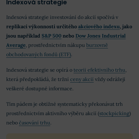
Indexová strategie
Indexová strategie investování do akcií spočívá v
replikaci výkonnosti určitého
akciového indexu
, jako
jsou například
S&P 500
nebo
Dow Jones Industrial
Average
, prostřednictvím nákupu
burzovně
obchodovaných fondů (ETF)
.
Indexová strategie se opírá o
teorii efektivního trhu
,
která předpokládá, že tržní
ceny akcií
vždy odrážejí
veškeré dostupné informace.
Tím pádem je obtížné systematicky překonávat trh
prostřednictvím aktivního výběru akcií (
stockpicking
)
nebo
časování trhu
.