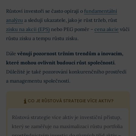
Růstoví investoři se často opírají o
fundamentální
analýzu
a sledují ukazatele, jako je růst tržeb, růst
zisku na akcii (EPS)
nebo PEG poměr –
cena akcie
vůči
růstu zisku a tempu růstu zisku.
Dále
věnují pozornost tržním trendům a inovacím,
které mohou ovlivnit budoucí růst společnosti
.
Důležité je také pozorování konkurenčního prostředí
a managementu společností.
CO JE RŮSTOVÁ STRATEGIE VÍCE AKTIV?
Růstová strategie více aktiv je investiční přístup,
který se zaměřuje na maximalizaci růstu portfolia
prostřednictvím investic do různých tříd aktiv –