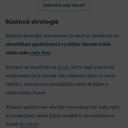
Zobrazit celý obsah
Aktivní obchodování
Růstová strategie
Intradenní trading
Růstová strategie investování do akcií je zaměřena na
identifikaci společností s rychlým růstem tržeb,
Důkladně zvažte váš investiční horizont
zisků nebo
cash flow
.
Slovo závěrem: Strategie investování do akcií
Investor se soustředí na
akcie
, které mají potenciál
nadprůměrných výnosů díky silnému růstu ve svém
odvětví, inovativním produktům nebo službám a
FAQs - Na co se nejčastěji ptáte
efektivnímu řízení.
Diskuze nad tématem: Strategie investování do
akcií (komentáře)
Růstové společnosti obvykle reinvestují své zisky zpět
do podnikání, místo jejich rozdělení akcionářům ve
formě
dividend
.