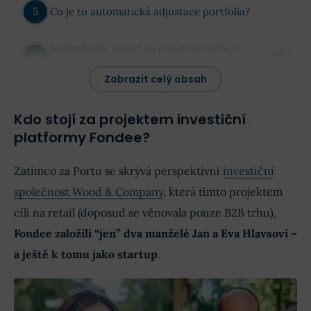
Co je to automatická adjustace portfolia?
Jednoduchý návod na registraci účtu u
TIP!
Fondee
Zobrazit celý obsah
Je lepší Portu, nebo Fondee?
Kdo stojí za projektem investiční
platformy Fondee?
Shrnutí výhod a nevýhod Fondee
Zatímco za Portu se skrývá perspektivní
investiční
Fondee zkušenosti (komentáře)
společnost Wood & Company
, která tímto projektem
cíli na retail (doposud se věnovala pouze B2B trhu),
Fondee založili “jen” dva manželé Jan a Eva Hlavsovi –
a ještě k tomu jako startup
.