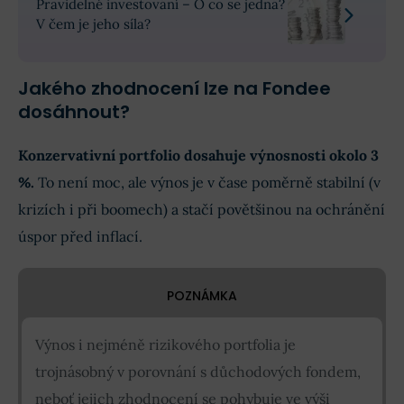
Pravidelné investování – O co se jedná?
V čem je jeho síla?
Jakého zhodnocení lze na Fondee
dosáhnout?
Konzervativní portfolio
dosahuje výnosnosti okolo 3
%.
To není moc, ale výnos je v čase poměrně stabilní (v
krizích i při boomech) a stačí povětšinou na ochránění
úspor před inflací.
POZNÁMKA
Výnos i nejméně rizikového portfolia je
trojnásobný v porovnání s důchodových fondem,
neboť jejich zhodnocení se pohybuje ve výši