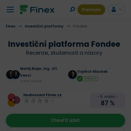
Premium
Finex
HODNOCENÍ
Investiční platformy
RECENZE
PŘEHLED PODMÍNEK
Fondee
DISKUZE
Investiční platforma Fondee
Recenze, zkušenosti a názory
Matěj Bajer
,
Ing. Jiří
Vojtěch Machek
Vencl
Ověřeno
Autoři recenze
Hodnocení Finex.cz
- 5. místo -
87 %
Otevřít účet