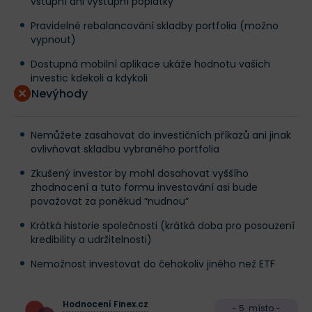
vstupní ani výstupní poplatky
Pravidelné rebalancování skladby portfolia (možno
vypnout)
Dostupná mobilní aplikace ukáže hodnotu vašich
investic kdekoli a kdykoli
Nevýhody
Nemůžete zasahovat do investičních příkazů ani jinak
ovlivňovat skladbu vybraného portfolia
Zkušený investor by mohl dosahovat vyššího
zhodnocení a tuto formu investování asi bude
považovat za poněkud “nudnou”
Krátká historie společnosti (krátká doba pro posouzení
kredibility a udržitelnosti)
Nemožnost investovat do čehokoliv jiného než ETF
Hodnocení Finex.cz
- 5. místo -