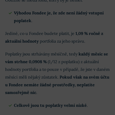
Obtížně se hledá fond, který by je neměl.
Výhodou Fondee je, že zde není žádný vstupní
poplatek
.
Jediné, co u Fondee budete platit, je
1,09 % ročně z
aktuální hodnoty
portfolia za jeho správu.
Poplatky jsou strhávány měsíčně, tedy
každý měsíc se
vám strhne 0,0908 %
(1/12 z poplatku) z aktuální
hodnoty portfolia a to pouze v případě, že jste v daném
měsíci měli nějaký zůstatek.
Pokud však na svém účtu
u Fondee nemáte žádné prostředky, neplatíte
samozřejmě nic
.
Celkově jsou tu poplatky velmi nízké
.