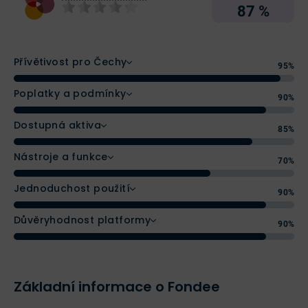
87 %
Přívětivost pro Čechy
95%
Poplatky a podmínky
90%
Dostupná aktiva
85%
Nástroje a funkce
70%
Jednoduchost použití
90%
Důvěryhodnost platformy
90%
Základní informace o Fondee