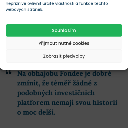
nepříznivě ovlivnit určité vlastnosti a funkce těchto
těchto ETF má za sebou již několik (desítek) let
webových stránek.
historie obchodování.
Navíc každé ETF sleduje jasně definovaný
akciový
Souhlasím
index
nebo dluhopisový koš, který má historii starší 10
Přijmout nutné cookies
let a více. Produkty v portfoliu a jejich výnosnost a
historický výkon jsou tedy dobře známy.
Zobrazit předvolby
Na obhajobu Fondee je dobré
zmínit, že téměř žádné z
podobných investičních
platforem nemají svou historii
o moc delší.