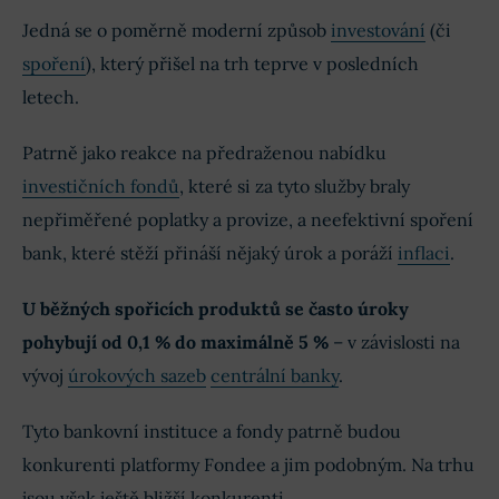
Jedná se o poměrně moderní způsob
investování
(či
spoření
), který přišel na trh teprve v posledních
letech.
Patrně jako reakce na předraženou nabídku
investičních fondů
, které si za tyto služby braly
nepřiměřené poplatky a provize, a neefektivní spoření
bank, které stěží přináší nějaký úrok a poráží
inflaci
.
U běžných spořicích produktů se často úroky
pohybují od 0,1 % do maximálně 5 %
– v závislosti na
vývoj
úrokových sazeb
centrální banky
.
Tyto bankovní instituce a fondy patrně budou
konkurenti platformy Fondee a jim podobným. Na trhu
jsou však ještě bližší konkurenti.