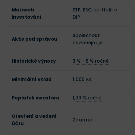
Možnosti
ETF, ESG portfolií a
investování
DIP
Společnost
Aktiv pod správou
nezveřejňuje
Historické výnosy
3 % - 8 % ročně
Minimální vklad
1 000 Kč
Poplatek investora
1,09 % ročně
Otevření a vedení
Zdarma
účtu