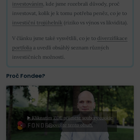
investováním
, kde jsme rozebrali důvody, proč
investovat, kolik je k tomu potřeba peněz, co je to
investiční trojúhelník
(riziko vs výnos vs likvidita).
V článku jsme také vysvětlili, co je to
diverzifikace
portfolia
a uvedli obsáhlý seznam různých
investičních možností.
Proč Fondee?
▶️ Kliknutím ZDE přijmete soubory cookie
a povolíte tento obsah.