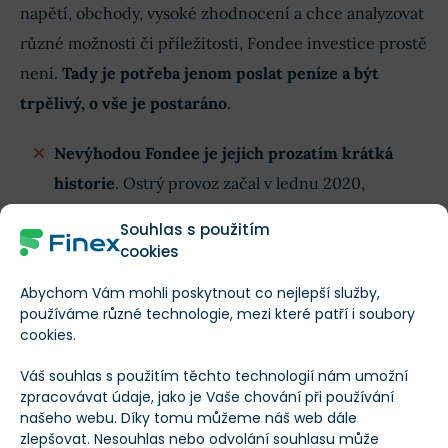
napětí, obchody, vysoké zhodnocení a chce analyzovat
různé možnosti či příležitosti, Fondee investice prostě
není.
Tady je potřeba jenom poslat peníze a být
trpělivý, o vše je postaráno
.
Nevýhodou Fondee je jejich prozatím krátká
historie
. Ostrý provoz začal v lednu 2020,
testovací provoz běžel od srpna 2019. Sice už tady
Souhlas s použitím
Fondee nějaký rok máme, ale pro vývoj investic
cookies
střednědobého období potřebujete aspoň 5 let a i
Abychom Vám mohli poskytnout co nejlepší služby,
to je úplné minimum. K dispozici jsou ovšem
používáme různé technologie, mezi které patří i soubory
odhady.
cookies.
Váš souhlas s použitím těchto technologií nám umožní
Odhady však ale nebudou daleko od pravdy.
zpracovávat údaje, jako je Vaše chování při používání
Investování přes Fondee funguje tak, že Klientovi je
našeho webu. Díky tomu můžeme náš web dále
zlepšovat. Nesouhlas nebo odvolání souhlasu může
nakoupeno portfolio sestávající z ETF, přičemž každé z