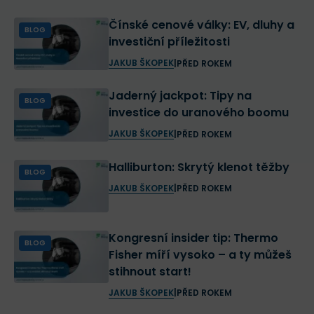
Čínské cenové války: EV, dluhy a
BLOG
investiční příležitosti
JAKUB ŠKOPEK
|
PŘED ROKEM
Jaderný jackpot: Tipy na
BLOG
investice do uranového boomu
JAKUB ŠKOPEK
|
PŘED ROKEM
Halliburton: Skrytý klenot těžby
BLOG
JAKUB ŠKOPEK
|
PŘED ROKEM
Kongresní insider tip: Thermo
BLOG
Fisher míří vysoko – a ty můžeš
stihnout start!
JAKUB ŠKOPEK
|
PŘED ROKEM