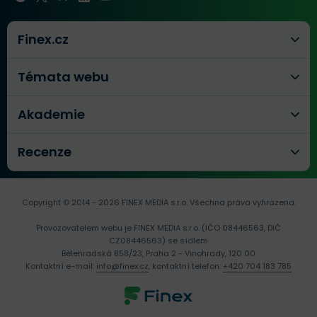
Finex.cz
Témata webu
Akademie
Recenze
Copyright © 2014 - 2026 FINEX MEDIA s.r.o.
Všechna práva vyhrazena.
Provozovatelem webu je FINEX MEDIA s.r.o. (IČO 08446563, DIČ
CZ08446563) se sídlem
Bělehradská 858/23, Praha 2 - Vinohrady, 120 00
Kontaktní e-mail:
info@finex.cz
, kontaktní telefon:
+420 704 183 785