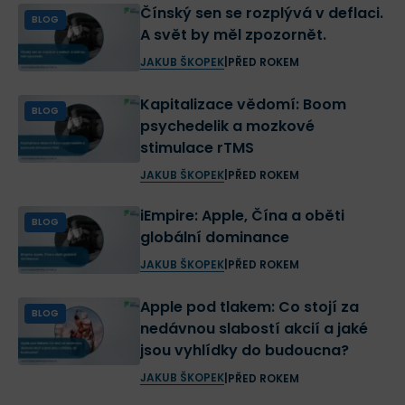
Čínský sen se rozplývá v deflaci.
BLOG
A svět by měl zpozornět.
JAKUB ŠKOPEK
|
PŘED ROKEM
Kapitalizace vědomí: Boom
BLOG
psychedelik a mozkové
stimulace rTMS
JAKUB ŠKOPEK
|
PŘED ROKEM
iEmpire: Apple, Čína a oběti
BLOG
globální dominance
JAKUB ŠKOPEK
|
PŘED ROKEM
Apple pod tlakem: Co stojí za
BLOG
nedávnou slabostí akcií a jaké
jsou vyhlídky do budoucna?
JAKUB ŠKOPEK
|
PŘED ROKEM