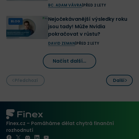
BC. ADAM VÁVRA
|
PŘED 2 LETY
Nejočekávanější výsledky roku
BLOG
jsou tady! Může Nvidia
pokračovat v růstu?
DAVID ZEMAN
|
PŘED 2 LETY
Načíst další...
Předchozí
Další
Finex.cz – Pomáháme dělat chytrá finanční
rozhodnutí