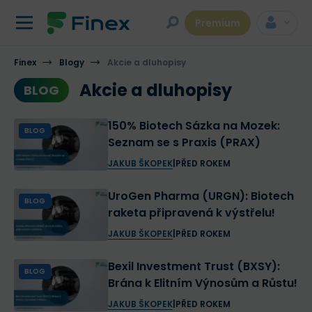
Premium
Finex
Blogy
Akcie a dluhopisy
Akcie a dluhopisy
BLOG
150% Biotech Sázka na Mozek:
BLOG
Seznam se s Praxis (PRAX)
JAKUB ŠKOPEK
|
PŘED ROKEM
UroGen Pharma (URGN): Biotech
BLOG
raketa připravená k výstřelu!
JAKUB ŠKOPEK
|
PŘED ROKEM
Bexil Investment Trust (BXSY):
BLOG
Brána k Elitním Výnosům a Růstu!
JAKUB ŠKOPEK
|
PŘED ROKEM