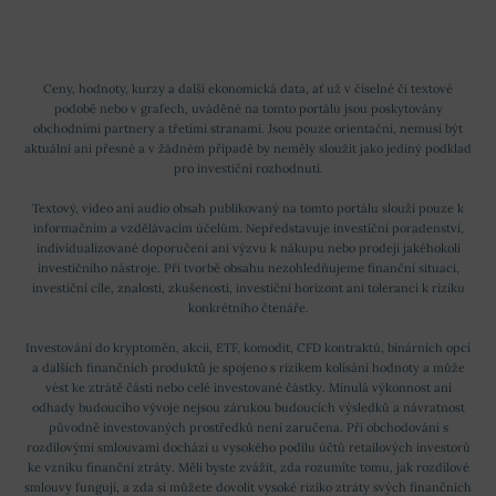
Ceny, hodnoty, kurzy a další ekonomická data, ať už v číselné či textové
podobě nebo v grafech, uváděné na tomto portálu jsou poskytovány
obchodními partnery a třetími stranami. Jsou pouze orientační, nemusí být
aktuální ani přesné a v žádném případě by neměly sloužit jako jediný podklad
pro investiční rozhodnutí.
Textový, video ani audio obsah publikovaný na tomto portálu slouží pouze k
informačním a vzdělávacím účelům. Nepředstavuje investiční poradenství,
individualizované doporučení ani výzvu k nákupu nebo prodeji jakéhokoli
investičního nástroje. Při tvorbě obsahu nezohledňujeme finanční situaci,
investiční cíle, znalosti, zkušenosti, investiční horizont ani toleranci k riziku
konkrétního čtenáře.
Investování do kryptoměn, akcií, ETF, komodit, CFD kontraktů, binárních opcí
a dalších finančních produktů je spojeno s rizikem kolísání hodnoty a může
vést ke ztrátě části nebo celé investované částky. Minulá výkonnost ani
odhady budoucího vývoje nejsou zárukou budoucích výsledků a návratnost
původně investovaných prostředků není zaručena. Při obchodování s
rozdílovými smlouvami dochází u vysokého podílu účtů retailových investorů
ke vzniku finanční ztráty. Měli byste zvážit, zda rozumíte tomu, jak rozdílové
smlouvy fungují, a zda si můžete dovolit vysoké riziko ztráty svých finančních