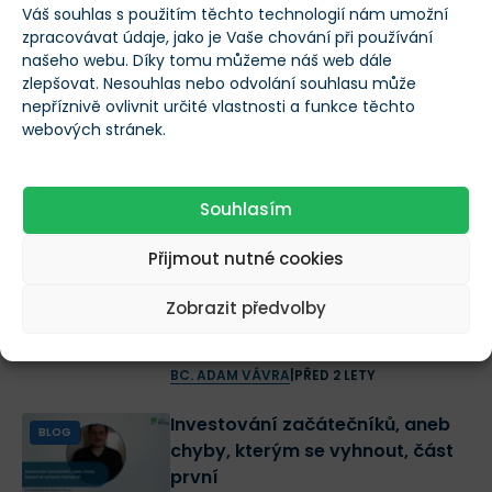
Váš souhlas s použitím těchto technologií nám umožní
Investování začátečníků, aneb
BLOG
zpracovávat údaje, jako je Vaše chování při používání
chyby, kterým se dá vyhnout,
našeho webu. Díky tomu můžeme náš web dále
část čtvrtá
zlepšovat. Nesouhlas nebo odvolání souhlasu může
nepříznivě ovlivnit určité vlastnosti a funkce těchto
BC. ADAM VÁVRA
|
PŘED 2 LETY
webových stránek.
Investování začátečníků, aneb
BLOG
chyby, kterým se dá vyhnout,
část třetí
Souhlasím
BC. ADAM VÁVRA
|
PŘED 2 LETY
Přijmout nutné cookies
Investování začátečníků, aneb
BLOG
Zobrazit předvolby
chyby, kterým se vyhnout, část
druhá
BC. ADAM VÁVRA
|
PŘED 2 LETY
Investování začátečníků, aneb
BLOG
chyby, kterým se vyhnout, část
první