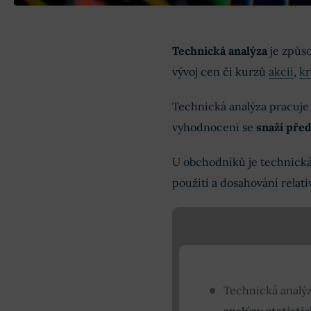
Technická analýza
je způso
vývoj cen či kurzů
akcií
,
k
Technická analýza pracuje s
vyhodnocení se
snaží pře
U obchodníků je technická
použití a dosahování relat
Technická analý
analýzy statisti