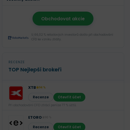
Obchodovat akcie
U 66,02 % retailových investorů došlo při obchodování
CFD ke vzniku ztráty.
RECENZE
TOP Nejlepší brokeři
XTB
94 %
Recenze
Otevřít účet
Při obchodování CFD ztrácí peníze 77 % účtů.
ETORO
90 %
Recenze
Otevřít účet