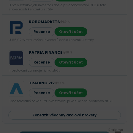
U 52 % retailových investorů došlo při obchodování CFD u této
společnosti ke vzniku ztráty.
ROBOMARKETS
89 %
Recenze
Otevřít účet
U 66,02 % retailových investorů došlo ke vzniku ztráty.
PATRIA FINANCE
88 %
Recenze
Otevřít účet
Investování zahrnuje rizika ztrát.‎
TRADING 212
87 %
Recenze
Otevřít účet
Sponzorovaný odkaz. Při investování je váš kapitál vystaven riziku.
Zobrazit všechny akciové brokery
Reklama