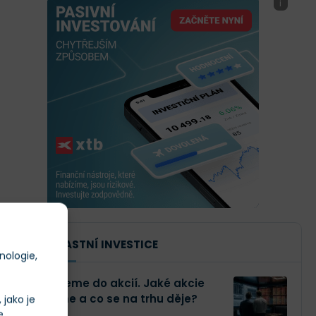
i
NAŠE VLASTNÍ INVESTICE
nologie,
Investujeme do akcií. Jaké akcie
kupujeme a co se na trhu děje?
jako je
e