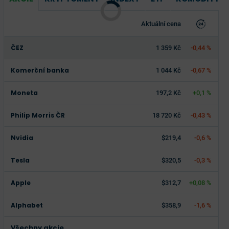
Aktuální cena
ČEZ
1 359 Kč
-0,44 %
Komerční banka
1 044 Kč
-0,67 %
Moneta
197,2 Kč
+0,1 %
Philip Morris ČR
18 720 Kč
-0,43 %
Nvidia
$219,4
-0,6 %
Tesla
$320,5
-0,3 %
Apple
$312,7
+0,08 %
Alphabet
$358,9
-1,6 %
Všechny akcie...