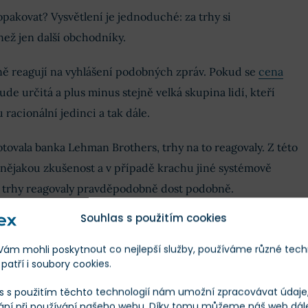
opakovat? Vysvětlení je jednoduché: za trhy si
než jen další obchodníky.
ně reagují na vyhlášení podobných zpráv. Pokud se
cena
e určitá a plus minus stejně velká skupina lidí, kteří
racionální jedinci a tak dále.
ovala banka Lehman Brothers, trhy na to reagovaly. Z této
 nějakou zkušenost a v případě krachu jiné systémově
 trhy reagovaly pravděpodobně dost podobně.
Souhlas s použitím cookies
m mohli poskytnout co nejlepší služby, používáme různé tech
patří i soubory cookies.
s s použitím těchto technologií nám umožní zpracovávat údaje, 
ání při používání našeho webu. Díky tomu můžeme náš web dál