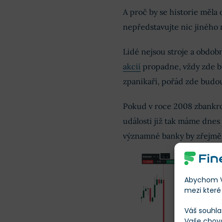
A proč by se historie měla 
nepředstavujte nic jiného 
Lidé nejsou stroje a obdob
akcií
propadne, vždy zde bud
zpanikaří, pořád zde budou 
Pokud v roce 2008 zbankrot
události již tak máme dnes
významné banky by zřejmě
Abychom Vá
mezi které 
Váš souhla
Vaše chov