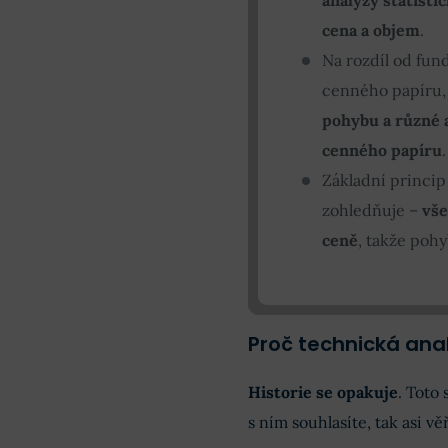
cena a objem
.
Na rozdíl od fun
cenného papíru,
pohybu a různé a
cenného papíru
.
Základní princip
zohledňuje –
vše
ceně
, takže poh
Proč technická ana
Historie se opakuje
. Toto
s ním souhlasíte, tak asi vě