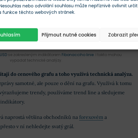
 Nesouhlas nebo odvolání souhlasu může nepříznivě ovlivnit urči
 a funkce těchto webových stránek.
ouhlasím
Přijmout nutné cookies
Zobrazit př
/USD
se zakresleným indikátorem
Fibonacciho linie
. I takto mohou
vypadat technické analýzy.
tají do cenového grafu a toho využívá technická analýza.
zprávy samotné, ale pouze o dění na grafu. Využívá k tomu
 zvýrazňujeme trendy, používáme trend line a sledujeme
indikátory.
vá naprostá většina obchodníků na
forexovém
a
 přesto v ní nehledejte svatý grál.