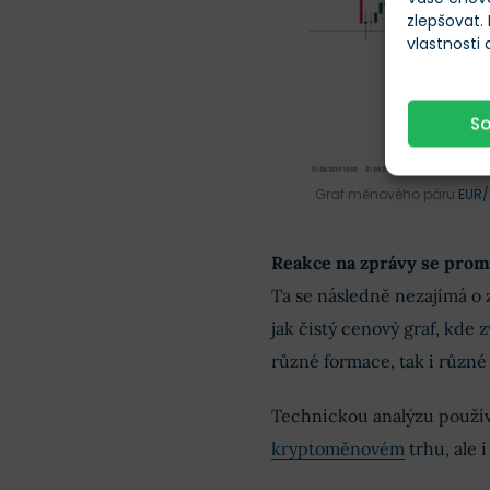
zlepšovat.
vlastnosti
S
Graf měnového páru
EUR
Reakce na zprávy se promí
Ta se následně nezajímá o 
jak čistý cenový graf, kde
různé formace, tak i různé 
Technickou analýzu použí
kryptoměnovém
trhu, ale i