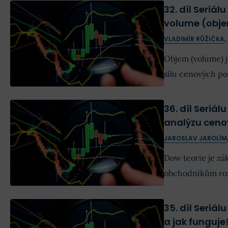
32. díl Seriál
volume (obj
VLADIMÍR RŮŽIČKA
,
Objem (volume) j
sílu cenových po
čase a také na i
36. díl Seriá
analýzu ceno
JAROSLAV JAROLÍM
Dow teorie je zá
obchodníkům rozp
tohoto přístupu 
35. díl Seriá
a jak funguje