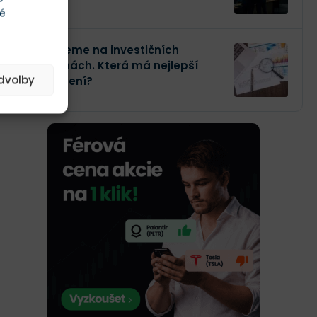
té
Investujeme na investičních
platformách. Která má nejlepší
edvolby
zhodnocení?