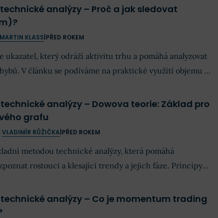
u technické analýzy – Proč a jak sledovat
em)?
MARTIN KLASS
|
PŘED ROKEM
e ukazatel, který odráží aktivitu trhu a pomáhá analyzovat
hybů. V článku se podíváme na praktické využití objemu v
ndikátor VWAP v konkrétní tradingové strategii.
lu technické analýzy – Dowova teorie: Základ pro
vého grafu
,
VLADIMÍR RŮŽIČKA
|
PŘED ROKEM
kladní metodou technické analýzy, která pomáhá
oznat rostoucí a klesající trendy a jejich fáze. Principy
by měl pochopit každý obchodník i investor.
lu technické analýzy – Co je momentum trading
?