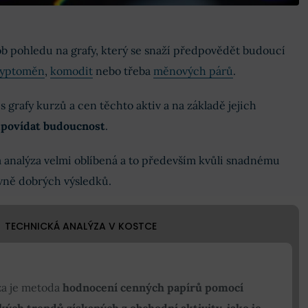
b pohledu na grafy, který se snaží předpovědět budoucí
ryptoměn
,
komodit
nebo třeba
měnových párů
.
 grafy kurzů a cen těchto aktiv a na základě jejich
dpovídat budoucnost
.
 analýza velmi oblíbená a to především kvůli snadnému
ivně dobrých výsledků.
TECHNICKÁ ANALÝZA V KOSTCE
za je metoda
hodnocení cenných papírů pomocí
ckých trendů získaných z obchodní aktivity, jako je