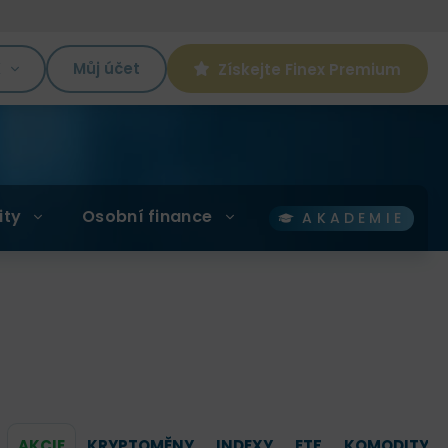
K
Můj účet
Získejte Finex Premium
ity
Osobní finance
AKADEMIE
AKCIE
KRYPTOMĚNY
INDEXY
ETF
KOMODITY