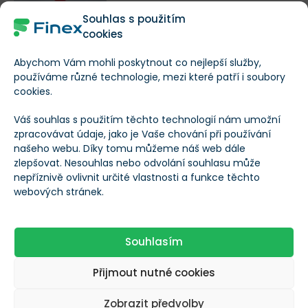
REDAKCE FINEX
|
PŘED 3 TÝDNY
Souhlas s použitím
cookies
Akcie Karnov Group (0A39) -
Aktuální cena, graf, dividendy,
Abychom Vám mohli poskytnout co nejlepší služby,
používáme různé technologie, mezi které patří i soubory
kde koupit
cookies.
REDAKCE FINEX
|
PŘED 4 TÝDNY
Váš souhlas s použitím těchto technologií nám umožní
Akcie Smart Shooter (SMSH) -
zpracovávat údaje, jako je Vaše chování při používání
Aktuální cena, graf, dividendy,
našeho webu. Díky tomu můžeme náš web dále
zlepšovat. Nesouhlas nebo odvolání souhlasu může
kde koupit
nepříznivě ovlivnit určité vlastnosti a funkce těchto
REDAKCE FINEX
|
PŘED 4 TÝDNY
webových stránek.
Akcie Directa SIM (D) - Aktuální
cena, graf, dividendy, kde koupit
Souhlasím
REDAKCE FINEX
|
PŘED 4 TÝDNY
Přijmout nutné cookies
Akcie SK Telecom (SKM) -
Aktuální cena, graf, dividendy,
Zobrazit předvolby