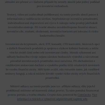
aktuální ani přesné a v žádném případě by neměly sloužit jako jediný podklad
pro investiční rozhodnutí.
Textový, video ani audio obsah publikovaný na tomto portálu slouží pouze k
informačním a vzdělávacím účelům. Nepředstavuje investiční poradenství,
individualizované doporučení ani výzvu k nákupu nebo prodeji jakéhokoli
investičního nástroje. Při tvorbě obsahu nezohledňujeme finanční situaci,
investiční cíle, znalosti, zkušenosti, investiční horizont ani toleranci k riziku
konkrétního čtenáře.
Investování do kryptoměn, akcií, ETF, komodit, CFD kontraktů, binárních opcí
a dalších finančních produktů je spojeno s rizikem kolísání hodnoty a může
vést ke ztrátě části nebo celé investované částky. Minulá výkonnost ani
odhady budoucího vývoje nejsou zárukou budoucích výsledků a návratnost
původně investovaných prostředků není zaručena. Při obchodování s
rozdílovými smlouvami dochází u vysokého podílu účtů retailových investorů
ke vzniku finanční ztráty. Měli byste zvážit, zda rozumíte tomu, jak rozdílové
smlouvy fungují, a zda si můžete dovolit vysoké riziko ztráty svých finančních
prostředků.
Některé odkazy na tomto portálu jsou tzv. affiliate odkazy, díky jejichž
prokliknutí můžeme od inzerentů získat provizi. Ta nám pomáhá financovat
provoz portálu a tvorbu obsahu. Crypto data powered by
CoinGecko
.
Více
informací o rizicích a vyloučení odpovědnosti najdete zde
.