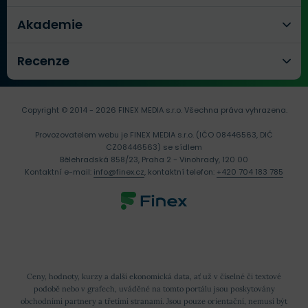
Akademie
Recenze
Copyright © 2014 - 2026 FINEX MEDIA s.r.o.
Všechna práva vyhrazena.
Provozovatelem webu je FINEX MEDIA s.r.o. (IČO 08446563, DIČ
CZ08446563) se sídlem
Bělehradská 858/23, Praha 2 - Vinohrady, 120 00
Kontaktní e-mail:
info@finex.cz
, kontaktní telefon:
+420 704 183 785
Ceny, hodnoty, kurzy a další ekonomická data, ať už v číselné či textové
podobě nebo v grafech, uváděné na tomto portálu jsou poskytovány
obchodními partnery a třetími stranami. Jsou pouze orientační, nemusí být