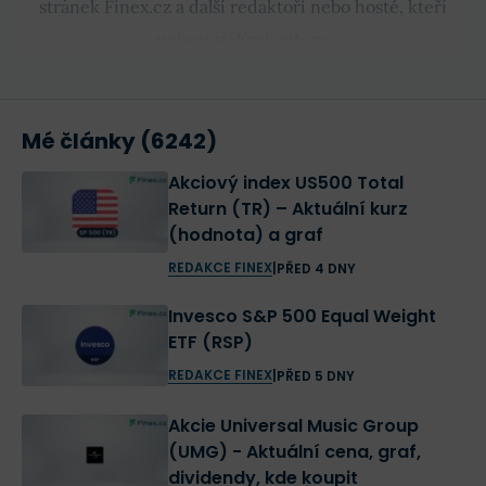
stránek Finex.cz a další redaktoři nebo hosté, kteří
nejsou stálými autory.
Mé články (6242)
Akciový index US500 Total
Return (TR) – Aktuální kurz
(hodnota) a graf
REDAKCE FINEX
|
PŘED 4 DNY
Invesco S&P 500 Equal Weight
ETF (RSP)
REDAKCE FINEX
|
PŘED 5 DNY
Akcie Universal Music Group
(UMG) - Aktuální cena, graf,
dividendy, kde koupit