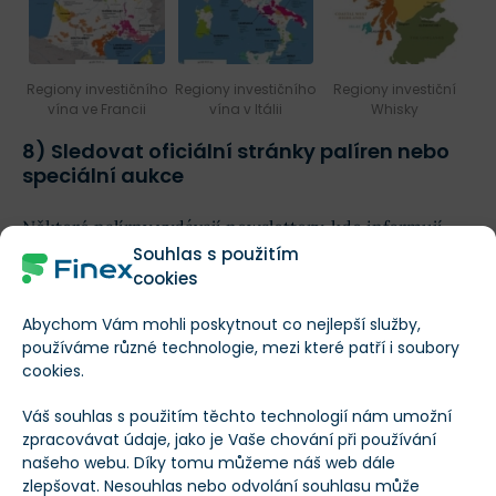
Regiony investičního
Regiony investičního
Regiony investiční
vína ve Francii
vína v Itálii
Whisky
8) Sledovat oficiální stránky palíren nebo
speciální aukce
Některé palírny vydávají newslettery, kde informují
Souhlas s použitím
zájemce o novinkách ve svém sortimentu, zajímavých
cookies
nabídkách, limitovaných edicích a výročních lahvích.
Abychom Vám mohli poskytnout co nejlepší služby,
používáme různé technologie, mezi které patří i soubory
Díky tomu tak může mít investor přehled co se
cookies.
v daném roce chystá a na co se může zaměřit,
popřípadě kolik ho daná investice bude stát peněz.
Váš souhlas s použitím těchto technologií nám umožní
zpracovávat údaje, jako je Vaše chování při používání
našeho webu. Díky tomu můžeme náš web dále
Například díky registraci u palírny
Ardbeg
se stanete
zlepšovat. Nesouhlas nebo odvolání souhlasu může