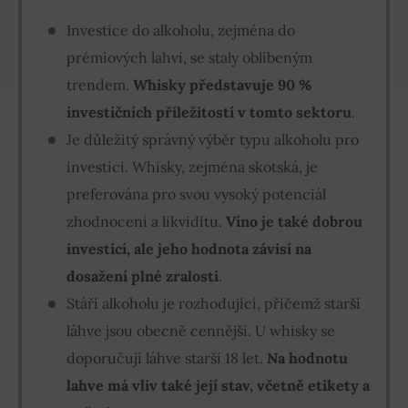
Investice do alkoholu, zejména do
prémiových lahví, se staly oblíbeným
trendem.
Whisky představuje 90 %
investičních příležitostí v tomto sektoru
.
Je důležitý správný výběr typu alkoholu pro
investici. Whisky, zejména skotská, je
preferována pro svou vysoký potenciál
zhodnocení a likviditu.
Víno je také dobrou
investicí, ale jeho hodnota závisí na
dosažení plné zralosti
.
Stáří alkoholu je rozhodující, přičemž starší
láhve jsou obecně cennější. U whisky se
doporučují láhve starší 18 let.
Na hodnotu
lahve má vliv také její stav, včetně etikety a