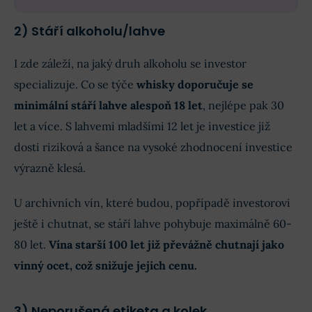
2) Stáří alkoholu/lahve
I zde záleží, na jaký druh alkoholu se investor
specializuje. Co se týče
whisky doporučuje se
minimální stáří lahve alespoň 18 let
, nejlépe pak 30
let a více. S lahvemi mladšími 12 let je investice již
dosti riziková a šance na vysoké zhodnocení investice
výrazně klesá.
U archivních vín, které budou, popřípadě investorovi
ještě i chutnat, se stáří lahve pohybuje maximálně 60-
80 let.
Vína starší 100 let již převážně chutnají jako
vinný ocet, což snižuje jejich cenu.
3) Neporušená etiketa a kolek