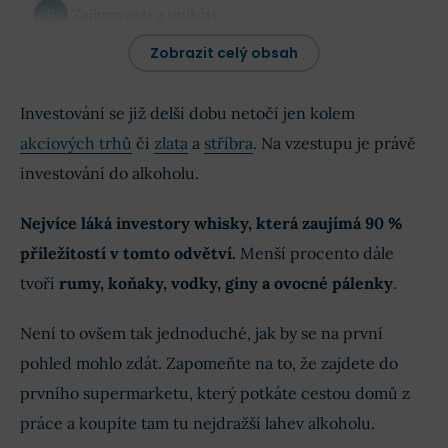
Zajímavosti a unikáty
Zobrazit celý obsah
Závěr
Investování se již delší dobu netočí jen kolem
Diskuse ohledně investičního alkoholu
akciových trhů
či
zlata
a
stříbra
. Na vzestupu je právě
investování do alkoholu.
Nejvíce láká investory whisky, která zaujímá 90 %
příležitostí v tomto odvětví.
Menší procento dále
tvoří
rumy, koňaky, vodky, giny a ovocné pálenky
.
Není to ovšem tak jednoduché, jak by se na první
pohled mohlo zdát. Zapomeňte na to, že zajdete do
prvního supermarketu, který potkáte cestou domů z
práce a koupíte tam tu nejdražší lahev alkoholu.