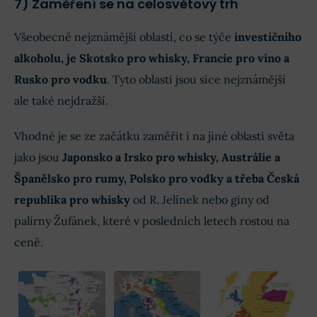
7) Zaměření se na celosvětový trh
Všeobecně nejznámější oblastí, co se týče
investičního
alkoholu, je Skotsko pro whisky, Francie pro víno a
Rusko pro vodku
. Tyto oblasti jsou sice nejznámější
ale také nejdražší.
Vhodné je se ze začátku zaměřit i na jiné oblasti světa
jako jsou
Japonsko a Irsko pro whisky, Austrálie a
Španělsko pro rumy, Polsko pro vodky a třeba Česká
republika pro whisky
od R. Jelínek nebo giny od
palírny Žufánek, které v posledních letech rostou na
ceně.