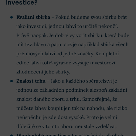
investice?
Kvalitní sbírka
– Pokud budeme svou sbírku brát
jako investici, jednou lahví to určitě nekončí.
Právě naopak. Je dobré vytvořit sbírku, která bude
mít tzv. hlavu a patu, což je například sbírka všech
prémiových lahví od jedné značky. Kompletní
edice lahví totiž výrazně zvyšuje investorovi
zhodnocení jeho sbírky.
Znalost trhu
– Jako u každého sběratelství je
jednou ze základních podmínek alespoň základní
znalost daného oboru a trhu. Samozřejmě, že
můžete láhev koupit jen tak na náhodu, ale riziko
neúspěchu je zde dost vysoké. Proto je velmi
důležité se v tomto oboru neustále vzdělávat.
Dlouhodobá investice
– Investování do alkoholu