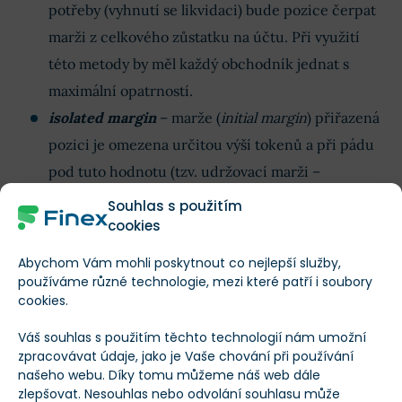
potřeby (vyhnutí se likvidaci) bude pozice čerpat
marži z celkového zůstatku na účtu. Při využití
této metody by měl každý obchodník jednat s
maximální opatrností.
isolated margin
– marže (
initial margin
) přiřazená
pozici je omezena určitou výší tokenů a při pádu
pod tuto hodnotu (tzv. udržovací marži –
maintenance margin
) dojde k likvidaci pozice.
Souhlas s použitím
cookies
Maximální výše páky
se liší dle typu kryptoměny.
Abychom Vám mohli poskytnout co nejlepší služby,
Cardano, EOS a Tron nelze pomocí perpetuálních
používáme různé technologie, mezi které patří i soubory
swapů obchodovat.
cookies.
Váš souhlas s použitím těchto technologií nám umožní
kryptoměna
páka u futures
zpracovávat údaje, jako je Vaše chování při používání
našeho webu. Díky tomu můžeme náš web dále
zlepšovat. Nesouhlas nebo odvolání souhlasu může