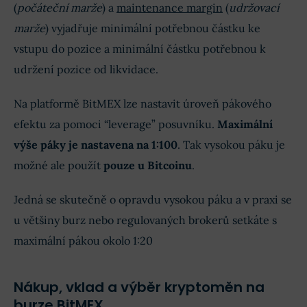
(
počáteční marže
) a
maintenance margin
(
udržovací
marže
) vyjadřuje minimální potřebnou částku ke
vstupu do pozice a minimální částku potřebnou k
udržení pozice od likvidace.
Na platformě BitMEX lze nastavit úroveň pákového
efektu za pomoci “leverage” posuvníku.
Maximální
výše páky je nastavena na 1:100
. Tak vysokou páku je
možné ale použít
pouze u Bitcoinu
.
Jedná se skutečně o opravdu vysokou páku a v praxi se
u většiny burz nebo regulovaných brokerů setkáte s
maximální pákou okolo 1:20
Nákup, vklad a výběr kryptoměn na
burze BitMEX