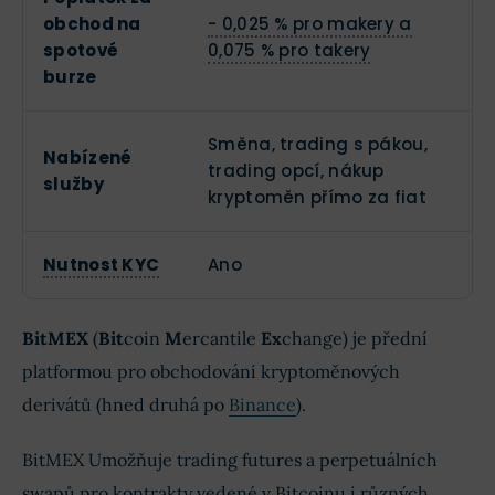
obchod na
- 0,025 % pro makery a
spotové
0,075 % pro takery
burze
Směna, trading s pákou,
Nabízené
trading opcí, nákup
služby
kryptoměn přímo za fiat
Nutnost KYC
Ano
BitMEX
(
Bit
coin
M
ercantile
Ex
change) je přední
platformou pro obchodování kryptoměnových
derivátů (hned druhá po
Binance
).
BitMEX Umožňuje trading futures a perpetuálních
swapů pro kontrakty vedené v Bitcoinu i různých