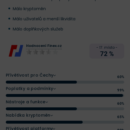
Málo kryptoměn
Málo uživatelů a menší likvidita
Málo doplňkových služeb
Hodnocení Finex.cz
- 17. místo -
72 %
Přívětivost pro Čechy
60%
Poplatky a podmínky
99%
Nástroje a funkce
60%
Nabídka kryptoměn
65%
Přívětivost platformy