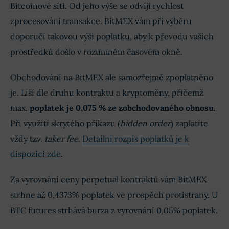
Bitcoinové síti. Od jeho výše se odvíjí rychlost
zprocesování transakce. BitMEX vám při výběru
doporučí takovou výši poplatku, aby k převodu vašich
prostředků došlo v rozumném časovém okně.
Obchodování na BitMEX ale samozřejmě zpoplatněno
je. Liší dle druhu kontraktu a kryptoměny, přičemž
max.
poplatek je 0,075 % ze zobchodovaného obnosu.
Při využití skrytého příkazu (
hidden order
) zaplatíte
vždy tzv.
taker fee
.
Detailní rozpis poplatků je k
dispozici zde
.
Za vyrovnání ceny perpetual kontraktů vám BitMEX
strhne až 0,4373% poplatek ve prospěch protistrany. U
BTC futures strhává burza z vyrovnání 0,05% poplatek.