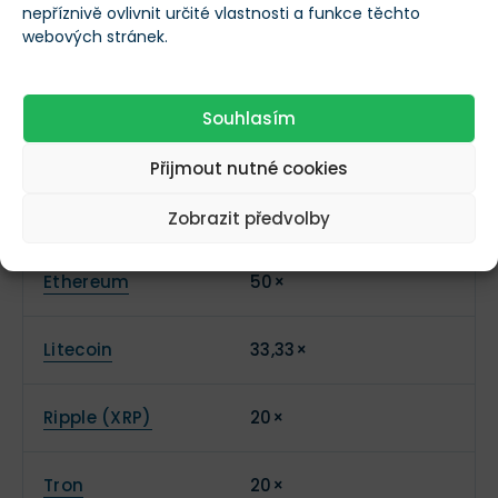
Bitcoin
100×
nepříznivě ovlivnit určité vlastnosti a funkce těchto
webových stránek.
Bitcoin Cash
20×
Souhlasím
Cardano
20×
Přijmout nutné cookies
EOS
20×
Zobrazit předvolby
Ethereum
50×
Litecoin
33,33×
Ripple (XRP)
20×
Tron
20×