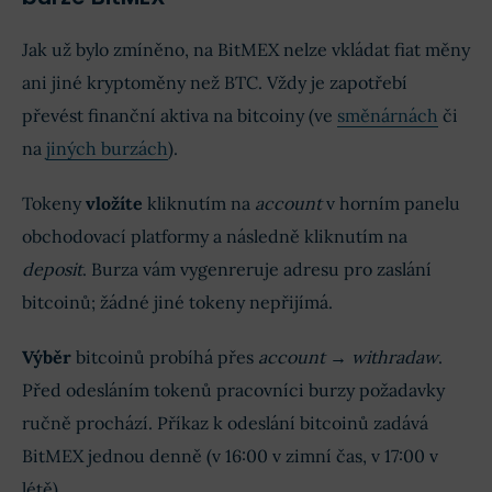
Jak už bylo zmíněno, na BitMEX nelze vkládat fiat měny
ani jiné kryptoměny než BTC. Vždy je zapotřebí
převést finanční aktiva na bitcoiny (ve
směnárnách
či
na
jiných burzách
).
Tokeny
vložíte
kliknutím na
account
v horním panelu
obchodovací platformy a následně kliknutím na
deposit
. Burza vám vygenreruje adresu pro zaslání
bitcoinů; žádné jiné tokeny nepřijímá.
Výběr
bitcoinů probíhá přes
account → withradaw
.
Před odesláním tokenů pracovníci burzy požadavky
ručně prochází. Příkaz k odeslání bitcoinů zadává
BitMEX jednou denně (v 16:00 v zimní čas, v 17:00 v
létě).