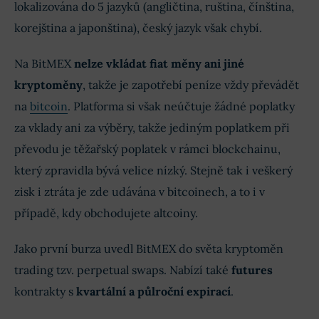
lokalizována do 5 jazyků (angličtina, ruština, čínština,
korejština a japonština), český jazyk však chybí.
Na BitMEX
nelze vkládat fiat měny ani jiné
kryptoměny
, takže je zapotřebí peníze vždy převádět
na
bitcoin
. Platforma si však neúčtuje žádné poplatky
za vklady ani za výběry, takže jediným poplatkem při
převodu je těžařský poplatek v rámci blockchainu,
který zpravidla bývá velice nízký. Stejně tak i veškerý
zisk i ztráta je zde udávána v bitcoinech, a to i v
případě, kdy obchodujete altcoiny.
Jako první burza uvedl BitMEX do světa kryptoměn
trading tzv. perpetual swaps. Nabízí také
futures
kontrakty s
kvartální a půlroční expirací
.