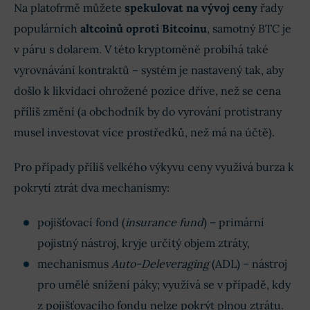
Na platofrmě můžete
spekulovat na vývoj ceny
řady
populárních
altcoinů oproti Bitcoinu
, samotný BTC je
v páru s dolarem. V této kryptoměně probíhá také
vyrovnávání kontraktů – systém je nastavený tak, aby
došlo k likvidaci ohrožené pozice dříve, než se cena
příliš změní (a obchodník by do vyrování protistrany
musel investovat více prostředků, než má na účtě).
Pro případy příliš velkého výkyvu ceny využívá burza k
pokrytí ztrát dva mechanismy:
pojišťovací fond (
insurance fund
) – primární
pojistný nástroj, kryje určitý objem ztráty,
mechanismus
Auto-Deleveraging
(ADL) – nástroj
pro umělé snížení páky; využívá se v případě, kdy
z pojišťovacího fondu nelze pokrýt plnou ztrátu.