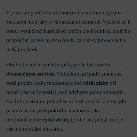
V praxi tedy můžete obchodovat s mnohem vyššími
částkami, než jaký je váš aktuální zůstatek. Využívá se k
tomu vypůjčený kapitál od jiných obchodníků, kteří ho
propujčují právě na tyto účely, za což vy jim odvádíte
malý poplatek.
Obchodování s využitím páky je ale tak trochu
dvousečným mečem
. V ideálním případě znamená
totiž použití páky mnohonásobně
větší zisky
při
menší vlastní investici, než kdybyste páku nepoužili.
Na duhou stranu, pokud se ochod nezdaří a cena jde
proti vašemu předpokladu, znamená také
mnohonásobně
vyšší ztráty
(podle síly páky), než je
váš momentální zůstatek.