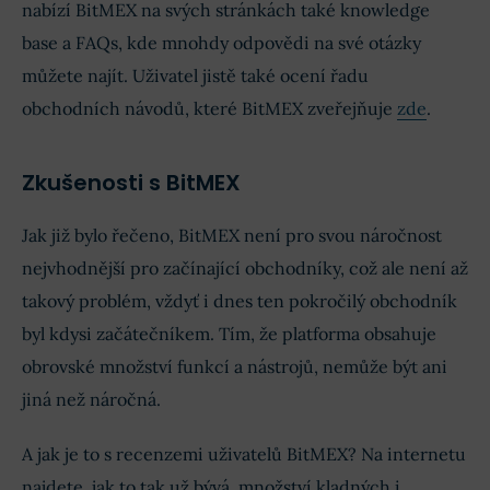
nabízí BitMEX na svých stránkách také knowledge
base a FAQs, kde mnohdy odpovědi na své otázky
můžete najít. Uživatel jistě také ocení řadu
obchodních návodů, které BitMEX zveřejňuje
zde
.
Zkušenosti s BitMEX
Jak již bylo řečeno, BitMEX není pro svou náročnost
nejvhodnější pro začínající obchodníky, což ale není až
takový problém, vždyť i dnes ten pokročilý obchodník
byl kdysi začátečníkem. Tím, že platforma obsahuje
obrovské množství funkcí a nástrojů, nemůže být ani
jiná než náročná.
A jak je to s recenzemi uživatelů BitMEX? Na internetu
najdete, jak to tak už bývá, množství kladných i