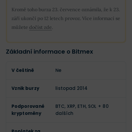
Kromě toho burza 23. července oznámila, že k 23.
září ukončí po 12 letech provoz. Více informací se
můžete
dočíst zde
.
Základní informace o Bitmex
V češtině
Ne
Vznik burzy
listopad 2014
Podporované
BTC, XRP, ETH, SOL + 80
kryptoměny
dalších
Poplatek za