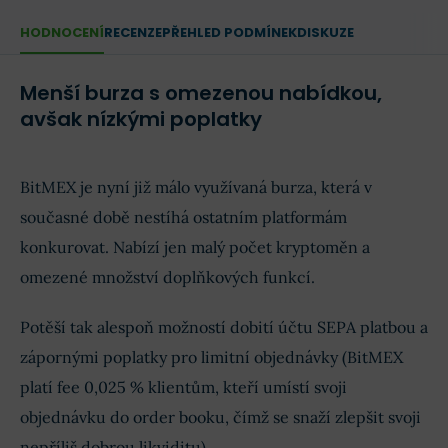
HODNOCENÍ
RECENZE
PŘEHLED PODMÍNEK
DISKUZE
Menší burza s omezenou nabídkou,
avšak nízkými poplatky
BitMEX je nyní již málo využívaná burza, která v
současné době nestíhá ostatním platformám
konkurovat. Nabízí jen malý počet kryptoměn a
omezené množství doplňkových funkcí.
Potěší tak alespoň možností dobití účtu SEPA platbou a
zápornými poplatky pro limitní objednávky (BitMEX
platí fee 0,025 % klientům, kteří umístí svoji
objednávku do order booku, čímž se snaží zlepšit svoji
nepříliš dobrou likviditu).