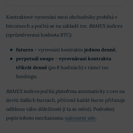
Kontraktové vyrovnání mezi obchodníky probíhá v
bitcoinech a počítá se na základě tzv.
BitMEX indices
(zprůměrovaná hodnota BTC):
futures
– vyrovnání kontraktu
jednou denně
,
perpetuál swaps
–
vyrovnávaní kontraktu
třikrát denně
(po 8 hodinách) v rámci tzv.
fundingu.
BitMEX indices
počítá platofrma automaticky z cen na
devíti dalších burzách, přičemž každé burze přiřazuje
odlišnou váhu důležitosti (i ta se mění). Podrobný
popis tohoto mechanismu
naleznete zde
.