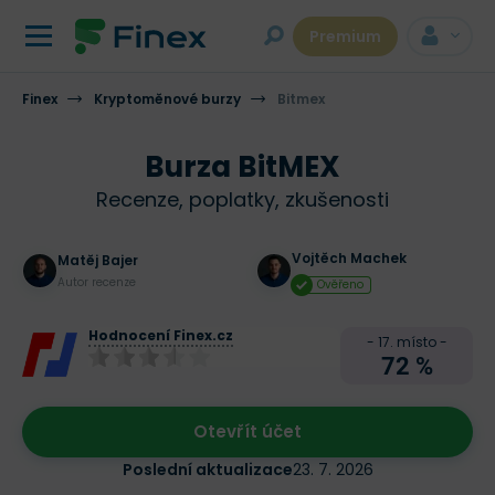
Premium
Finex
Kryptoměnové burzy
Bitmex
Burza BitMEX
Recenze, poplatky, zkušenosti
Vojtěch Machek
Matěj Bajer
Autor recenze
Ověřeno
Hodnocení Finex.cz
- 17. místo -
72 %
Otevřít účet
Poslední aktualizace
23. 7. 2026