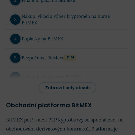
Finanční páka na Bitmexu
Nákup, vklad a výběr kryptoměn na burze
BitMEX
Poplatky na BitMEX
Bezpečnost BitMexu
TIP!
Zákaznická podpora BitMEX
Zobrazit celý obsah
Zkušenosti s BitMEX
Obchodní platforma BitMEX
Vaše zkušenosti s BitMEX (komentáře)
BitMEX patří mezi P2P kyptoburzy se specializací na
obchodování derivátových kontraktů. Platforma je