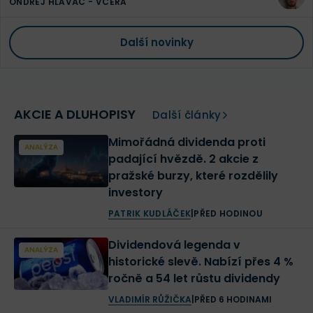
ONDŘEJ HLAVÁČ
-
VČERA
Další novinky
AKCIE A DLUHOPISY
Další články
Mimořádná dividenda proti
ANALÝZA
padající hvězdě. 2 akcie z
pražské burzy, které rozdělily
investory
PATRIK KUDLÁČEK
|
PŘED HODINOU
Dividendová legenda v
ANALÝZA
historické slevě. Nabízí přes 4 %
ročně a 54 let růstu dividendy
VLADIMÍR RŮŽIČKA
|
PŘED 6 HODINAMI