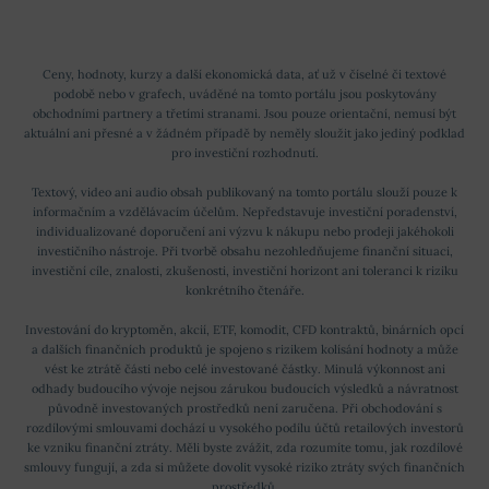
Ceny, hodnoty, kurzy a další ekonomická data, ať už v číselné či textové
podobě nebo v grafech, uváděné na tomto portálu jsou poskytovány
obchodními partnery a třetími stranami. Jsou pouze orientační, nemusí být
aktuální ani přesné a v žádném případě by neměly sloužit jako jediný podklad
pro investiční rozhodnutí.
Textový, video ani audio obsah publikovaný na tomto portálu slouží pouze k
informačním a vzdělávacím účelům. Nepředstavuje investiční poradenství,
individualizované doporučení ani výzvu k nákupu nebo prodeji jakéhokoli
investičního nástroje. Při tvorbě obsahu nezohledňujeme finanční situaci,
investiční cíle, znalosti, zkušenosti, investiční horizont ani toleranci k riziku
konkrétního čtenáře.
Investování do kryptoměn, akcií, ETF, komodit, CFD kontraktů, binárních opcí
a dalších finančních produktů je spojeno s rizikem kolísání hodnoty a může
vést ke ztrátě části nebo celé investované částky. Minulá výkonnost ani
odhady budoucího vývoje nejsou zárukou budoucích výsledků a návratnost
původně investovaných prostředků není zaručena. Při obchodování s
rozdílovými smlouvami dochází u vysokého podílu účtů retailových investorů
ke vzniku finanční ztráty. Měli byste zvážit, zda rozumíte tomu, jak rozdílové
smlouvy fungují, a zda si můžete dovolit vysoké riziko ztráty svých finančních
prostředků.