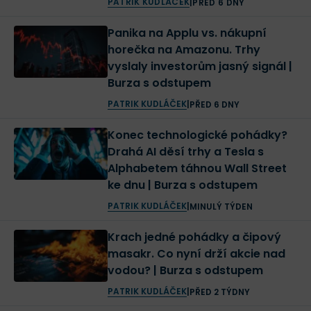
PATRIK KUDLÁČEK
|
PŘED 6 DNY
Panika na Applu vs. nákupní
horečka na Amazonu. Trhy
vyslaly investorům jasný signál |
Burza s odstupem
PATRIK KUDLÁČEK
|
PŘED 6 DNY
Konec technologické pohádky?
Drahá AI děsí trhy a Tesla s
Alphabetem táhnou Wall Street
ke dnu | Burza s odstupem
PATRIK KUDLÁČEK
|
MINULÝ TÝDEN
Krach jedné pohádky a čipový
masakr. Co nyní drží akcie nad
vodou? | Burza s odstupem
PATRIK KUDLÁČEK
|
PŘED 2 TÝDNY