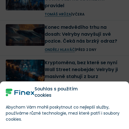
pravidel
TOMÁŠ HRŮZA
|
VČERA
Konec medvědího trhu na
dosah: Velryby navyšují své
pozice. Čeká nás brzký odraz?
ONDŘEJ HLAVÁČ
|
PŘED 2 DNY
Kryptoměna, bez které se nyní
Wall Street neobejde: Velryby ji
masivně stahují z burz
BC. PAVEL SÝKORA
|
PŘED 2 DNY
Souhlas s použitím
cookies
Čeká na vás ještě
66 článků
v této kategorii
Abychom Vám mohli poskytnout co nejlepší služby,
publikovaných za posl. 30 dní.
používáme různé technologie, mezi které patří i soubory
cookies.
Další články