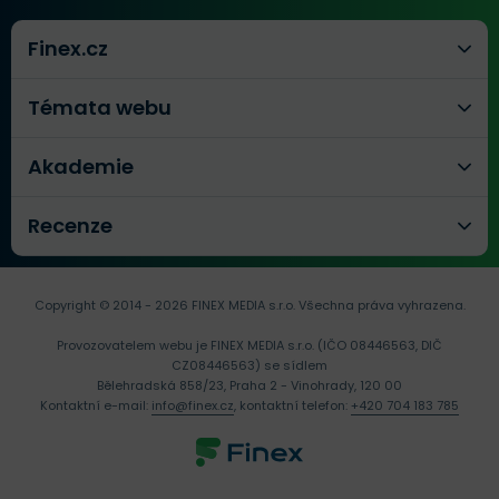
Finex.cz
Témata webu
Akademie
Recenze
Copyright © 2014 - 2026 FINEX MEDIA s.r.o.
Všechna práva vyhrazena.
Provozovatelem webu je FINEX MEDIA s.r.o. (IČO 08446563, DIČ
CZ08446563) se sídlem
Bělehradská 858/23, Praha 2 - Vinohrady, 120 00
Kontaktní e-mail:
info@finex.cz
, kontaktní telefon:
+420 704 183 785