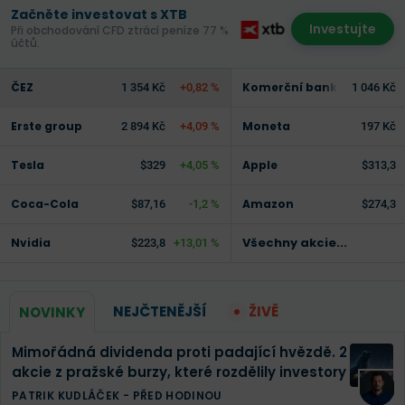
Začněte investovat s XTB
Investujte
Při obchodování CFD ztrácí peníze 77 %
účtů.
ČEZ
Komerční banka
1 354 Kč
+0,82 %
1 046 Kč
Erste group
Moneta
2 894 Kč
+4,09 %
197 Kč
Tesla
Apple
$329
+4,05 %
$313,3
Coca-Cola
Amazon
$87,16
-1,2 %
$274,3
Všechny akcie...
Nvidia
$223,8
+13,01 %
NEJČTENĚJŠÍ
ŽIVĚ
NOVINKY
Mimořádná dividenda proti padající hvězdě. 2
akcie z pražské burzy, které rozdělily investory
PATRIK KUDLÁČEK
-
PŘED HODINOU