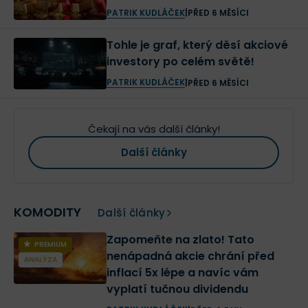
PATRIK KUDLÁČEK
|
PŘED 6 MĚSÍCI
Tohle je graf, který děsí akciové
investory po celém světě!
PATRIK KUDLÁČEK
|
PŘED 6 MĚSÍCI
Čekají na vás další články!
Další články
KOMODITY
Další články
Zapomeňte na zlato! Tato
PREMIUM
nenápadná akcie chrání před
ANALÝZA
inflací 5x lépe a navíc vám
vyplatí tučnou dividendu