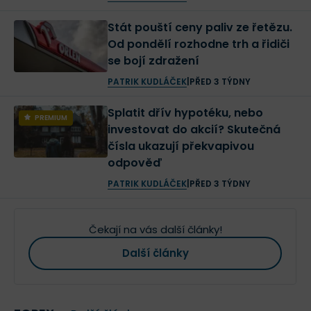
Stát pouští ceny paliv ze řetězu.
Od pondělí rozhodne trh a řidiči
se bojí zdražení
PATRIK KUDLÁČEK
|
PŘED 3 TÝDNY
Splatit dřív hypotéku, nebo
PREMIUM
investovat do akcií? Skutečná
čísla ukazují překvapivou
odpověď
PATRIK KUDLÁČEK
|
PŘED 3 TÝDNY
Čekají na vás další články!
Další články