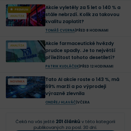
Akcie vyletěly za 5 let o 140 % a
PREMIUM
stále nebrzdí. Kolik za takovou
ANALÝZA
kvalitu zaplatit?
TOMÁŠ CVERNA
|
PŘED 8 HODINAMI
Akcie farmaceutické hvězdy
ANALÝZA
prudce spadly. Je to největší
příležitost tohoto desetiletí?
PATRIK KUDLÁČEK
|
PŘED 12 HODINAMI
Tato AI akcie roste o 143 %, má
NOVINKA
69% marži a po výprodeji
výrazně zlevnila
ONDŘEJ HLAVÁČ
|
VČERA
Čeká na vás ještě
201 článků
v této kategorii
publikovaných za posl. 30 dní.