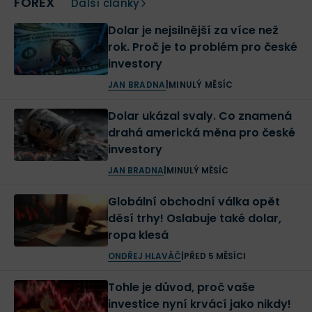
FOREX
Další články
Dolar je nejsilnější za více než
rok. Proč je to problém pro české
investory
JAN BRADNA
|
MINULÝ MĚSÍC
Dolar ukázal svaly. Co znamená
drahá americká měna pro české
investory
JAN BRADNA
|
MINULÝ MĚSÍC
Globální obchodní válka opět
děsí trhy! Oslabuje také dolar,
ropa klesá
ONDŘEJ HLAVÁČ
|
PŘED 5 MĚSÍCI
Tohle je důvod, proč vaše
investice nyní krvácí jako nikdy!