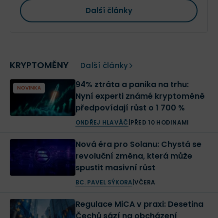
Další články
KRYPTOMĚNY
Další články
94% ztráta a panika na trhu:
NOVINKA
Nyní experti známé kryptoměně
předpovídají růst o 1 700 %
ONDŘEJ HLAVÁČ
|
PŘED 10 HODINAMI
Nová éra pro Solanu: Chystá se
revoluční změna, která může
spustit masivní růst
BC. PAVEL SÝKORA
|
VČERA
Regulace MiCA v praxi: Desetina
Čechů sází na obcházení