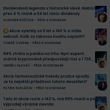
Dividendová legenda v historické slevě. Nabízí
přes 4 % ročně a 54 let růstu dividendy
VLADIMÍR RŮŽIČKA
-
PŘED 6 HODINAMI
Akcie vyletěly za 5 let o 140 % a stále
nebrzdí. Kolik za takovou kvalitu zaplatit?
TOMÁŠ CVERNA
-
PŘED 8 HODINAMI
94% ztráta a panika na trhu: Nyní experti
známé kryptoměně předpovídají růst o 1 700
%
ONDŘEJ HLAVÁČ
-
PŘED 10 HODINAMI
Akcie farmaceutické hvězdy prudce spadly.
Je to největší příležitost tohoto desetiletí?
PATRIK KUDLÁČEK
-
PŘED 12 HODINAMI
Tato AI akcie roste o 143 %, má 69% marži a po
výprodeji výrazně zlevnila