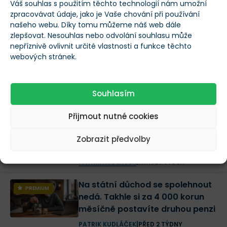
Váš souhlas s použitím těchto technologií nám umožní
zpracovávat údaje, jako je Vaše chování při používání
našeho webu. Díky tomu můžeme náš web dále
OSOBNÍ FINANCE
Další články
zlepšovat. Nesouhlas nebo odvolání souhlasu může
nepříznivě ovlivnit určité vlastnosti a funkce těchto
Odchod do důchodu v 65 letech
webových stránek.
může být drahá chyba. Češi
přehlížejí 7 zdravých let
PATRIK KUDLÁČEK
|
PŘED 6 DNY
Souhlasím
Nejdražší chyba investora není
PREMIUM
Přijmout nutné cookies
špatně vybraná akcie. Jak
zbytečně nepřijít o stovky tisíc
Zobrazit předvolby
korun
PATRIK KUDLÁČEK
|
MINULÝ TÝDEN
Na státní důchod se spolehnout
PREMIUM
nedá. Takhle si za 4 000 korun
měsíčně postavíte druhou penzi
PATRIK KUDLÁČEK
|
PŘED 2 TÝDNY