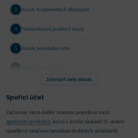
Fondy krátkodobých dluhopisů
Nemovitostní podílové fondy
Fondy peněžního trhu
Jednotlivé dluhopisy
Zobrazit celý obsah
Zapojte se do diskuze pod článkem
Spořicí účet
Začneme všem dobře známou popelkou mezi
spořícími produkty
, která v druhé dekádě 21. století
upadla ve značnou nemilost drobných střadatelů.