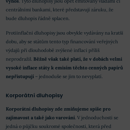
výnos
. Tyto dluhopisy jsou opět emitovány vládami či
centrálními bankami, které představují záruku, že
bude dluhopis řádně splacen.
Protiinflační dluhopisy jsou obvykle vydávány na kratší
dobu, aby se státům tento typ financování veřejných
výdajů při dlouhodobě zvýšené inflaci příliš
neprodražil.
Běžně však také platí, že v dobách velmi
vysoké inflace státy k emisím těchto cenných papírů
nepřistupují
– jednoduše se jim to nevyplatí.
Korporátní dluhopisy
Korporátní dluhopisy zde zmiňujeme spíše pro
zajímavost a také jako varování
. V jednoduchosti se
jedná o půjčku soukromé společnosti, která před