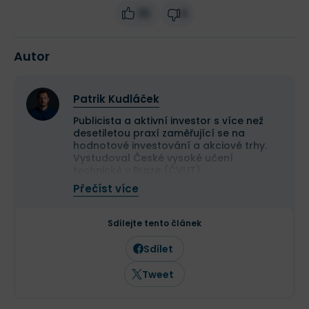
36
4
Autor
Patrik Kudláček
Publicista a aktivní investor s více než
desetiletou praxí zaměřující se na
hodnotové investování a akciové trhy.
Vystudoval České vysoké učení
technické v Praze (ČVUT).
Ve své investiční strategii kombinuje
Přečíst více
aktivní i pasivní přístup a zaměřuje se
především na kvalitní růstové
společnosti a value investice. Ve svých
Sdílejte tento článek
článcích se věnuje investičním
strategiím, psychologii investování a
Sdílet
analýze jednotlivých akcií.
Tweet