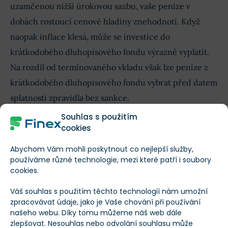
uzamčenou nižší úrokovou sazbu, vaše peníze v
dobách rostoucí cenové hladiny znehodnotí. Když
naopak inflace klesá, může se investice do
krátkodobého dluhopisového fondu výrazně vyplatit.
Na rozdíl od termínovaného vkladu však lze peníze z
krátkodobého dluhopisového fondu vybrat před datem
splatnosti zpravidla bez sankce.
Souhlas s použitím
Uvažujete-li o investici do krátkodobého
cookies
dluhopisového fondu, dávejte si pozor na nákladovost
Abychom Vám mohli poskytnout co nejlepší služby,
fondu. Ta může výrazně snížit vaše zisky. Tyto
používáme různé technologie, mezi které patří i soubory
informace najdete v prospektu fondu a
v ideálním
cookies.
případě byste neměli na poplatcích zaplatit více než 1
Váš souhlas s použitím těchto technologií nám umožní
% svých aktiv ročně
.
zpracovávat údaje, jako je Vaše chování při používání
našeho webu. Díky tomu můžeme náš web dále
zlepšovat. Nesouhlas nebo odvolání souhlasu může