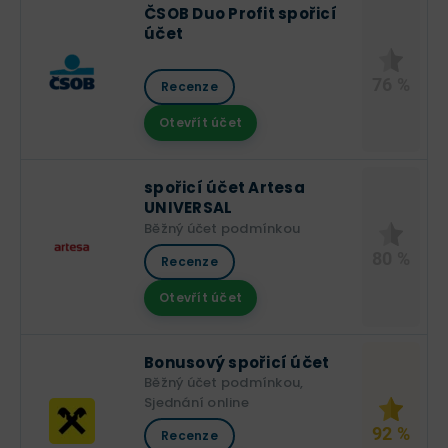
ČSOB Duo Profit spořicí
účet
76 %
Recenze
Otevřít účet
spořicí účet Artesa
UNIVERSAL
Běžný účet podmínkou
80 %
Recenze
Otevřít účet
Bonusový spořicí účet
Běžný účet podmínkou,
Sjednání online
92 %
Recenze