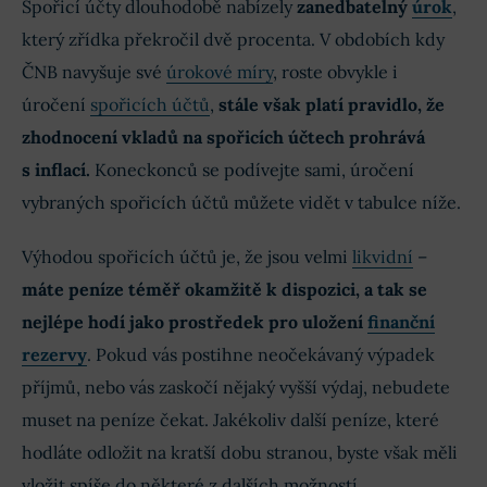
Spořicí účty dlouhodobě nabízely
zanedbatelný
úrok
,
který zřídka překročil dvě procenta. V obdobích kdy
ČNB navyšuje své
úrokové míry
, roste obvykle i
úročení
spořicích účtů
,
stále však platí pravidlo, že
zhodnocení vkladů na spořicích účtech prohrává
s inflací.
Koneckonců se podívejte sami, úročení
vybraných spořicích účtů můžete vidět v tabulce níže.
Výhodou spořicích účtů je, že jsou velmi
likvidní
–
máte peníze téměř okamžitě k dispozici, a tak se
nejlépe hodí jako prostředek pro uložení
finanční
rezervy
. Pokud vás postihne neočekávaný výpadek
příjmů, nebo vás zaskočí nějaký vyšší výdaj, nebudete
muset na peníze čekat. Jakékoliv další peníze, které
hodláte odložit na kratší dobu stranou, byste však měli
vložit spíše do některé z dalších možností.