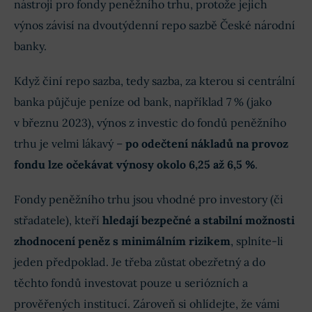
nástroji pro fondy peněžního trhu, protože jejich
výnos závisí na dvoutýdenní repo sazbě České národní
banky.
Když činí repo sazba, tedy sazba, za kterou si centrální
banka půjčuje peníze od bank, například 7 % (jako
v březnu 2023), výnos z investic do fondů peněžního
trhu je velmi lákavý –
po odečtení nákladů na provoz
fondu lze očekávat výnosy okolo 6,25 až 6,5 %
.
Fondy peněžního trhu jsou vhodné pro investory (či
střadatele), kteří
hledají bezpečné a stabilní možnosti
zhodnocení peněz s minimálním rizikem
, splníte-li
jeden předpoklad. Je třeba zůstat obezřetný a do
těchto fondů investovat pouze u seriózních a
prověřených institucí. Zároveň si ohlídejte, že vámi