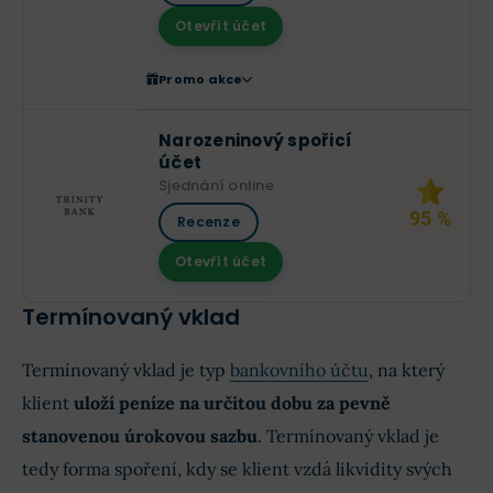
Otevřít účet
Promo akce
Narozeninový spořicí
účet
Sjednání online
95 %
Recenze
Otevřít účet
Termínovaný vklad
Termínovaný vklad je typ
bankovního účtu
, na který
klient
uloží peníze na určitou dobu za pevně
stanovenou úrokovou sazbu
. Termínovaný vklad je
tedy forma spoření, kdy se klient vzdá likvidity svých