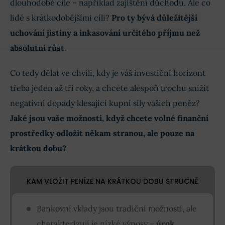
dlouhodobé cíle – například zajištění důchodu. Ale co
lidé s krátkodobějšími cíli?
Pro ty bývá důležitější
uchování jistiny a inkasování určitého příjmu než
absolutní růst
.
Co tedy dělat ve chvíli, kdy je váš investiční horizont
třeba jeden až tři roky, a chcete alespoň trochu snížit
negativní dopady klesající kupní síly vašich peněz?
Jaké jsou vaše možnosti, když chcete volné finanční
prostředky odložit někam stranou, ale pouze na
krátkou dobu?
KAM VLOŽIT PENÍZE NA KRÁTKOU DOBU STRUČNĚ
Bankovní vklady jsou tradiční možností, ale
charakterizují je nízké výnosy –
úrok