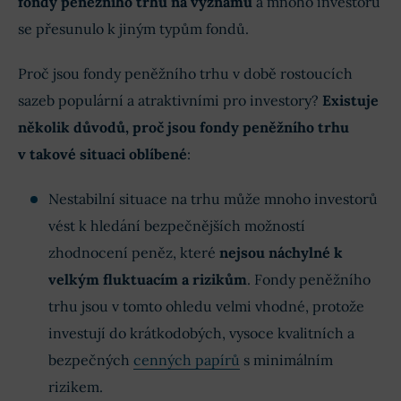
fondy peněžního trhu na významu
a mnoho investorů
se přesunulo k jiným typům fondů.
Proč jsou fondy peněžního trhu v době rostoucích
sazeb populární a atraktivními pro investory?
Existuje
několik důvodů, proč jsou fondy peněžního trhu
v takové situaci oblíbené
:
Nestabilní situace na trhu může mnoho investorů
vést k hledání bezpečnějších možností
zhodnocení peněz, které
nejsou náchylné k
velkým fluktuacím a rizikům
. Fondy peněžního
trhu jsou v tomto ohledu velmi vhodné, protože
investují do krátkodobých, vysoce kvalitních a
bezpečných
cenných papírů
s minimálním
rizikem.