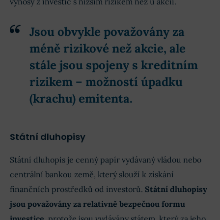
výnosy z investic s nižším rizikem než u akcií.
Jsou obvykle považovány za
méně rizikové než akcie,
ale
stále jsou spojeny s kreditním
rizikem – možností úpadku
(krachu) emitenta
.
Státní dluhopisy
Státní dluhopis je cenný papír vydávaný vládou nebo
centrální bankou země, který slouží k získání
finančních prostředků od investorů.
Státní dluhopisy
jsou považovány za relativně bezpečnou formu
investice
, protože jsou vydávány státem, který za jeho