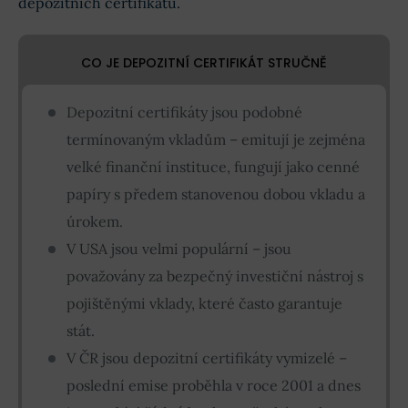
depozitních certifikátů.
CO JE DEPOZITNÍ CERTIFIKÁT STRUČNĚ
Depozitní certifikáty jsou podobné
termínovaným vkladům – emitují je zejména
velké finanční instituce, fungují jako cenné
papíry s předem stanovenou dobou vkladu a
úrokem.
V USA jsou velmi populární – jsou
považovány za bezpečný investiční nástroj s
pojištěnými vklady, které často garantuje
stát.
V ČR jsou depozitní certifikáty vymizelé –
poslední emise proběhla v roce 2001 a dnes