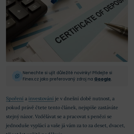
Nenechte si ujít důležité novinky! Přidejte si
Finex.cz jako preferovaný zdroj na
Google
.
Spoření
a
investování
je v dnešní době nutnost, a
pokud právě čtete tento článek, nejspíše zastáváte
stejný názor. Vzdělávat se a pracovat s penězi se
jednoduše vyplácí a vaše já vám za to za deset, dvacet,