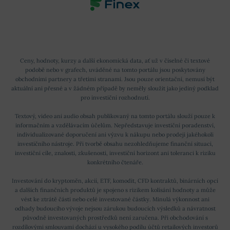
Ceny, hodnoty, kurzy a další ekonomická data, ať už v číselné či textové
podobě nebo v grafech, uváděné na tomto portálu jsou poskytovány
obchodními partnery a třetími stranami. Jsou pouze orientační, nemusí být
aktuální ani přesné a v žádném případě by neměly sloužit jako jediný podklad
pro investiční rozhodnutí.
Textový, video ani audio obsah publikovaný na tomto portálu slouží pouze k
informačním a vzdělávacím účelům. Nepředstavuje investiční poradenství,
individualizované doporučení ani výzvu k nákupu nebo prodeji jakéhokoli
investičního nástroje. Při tvorbě obsahu nezohledňujeme finanční situaci,
investiční cíle, znalosti, zkušenosti, investiční horizont ani toleranci k riziku
konkrétního čtenáře.
Investování do kryptoměn, akcií, ETF, komodit, CFD kontraktů, binárních opcí
a dalších finančních produktů je spojeno s rizikem kolísání hodnoty a může
vést ke ztrátě části nebo celé investované částky. Minulá výkonnost ani
odhady budoucího vývoje nejsou zárukou budoucích výsledků a návratnost
původně investovaných prostředků není zaručena. Při obchodování s
rozdílovými smlouvami dochází u vysokého podílu účtů retailových investorů