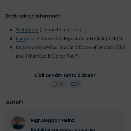
Další zdroje informací:
Wikipedie
(Depozitní certifikát)
Lynx
(Co je Americký depozitní certifikát (ADR)?)
Investopedia
(What Is a Certificate of Deposit (CD)
and What Can It Do for You?)
Líbil se vám tento článek?
8
0
Autoři
Mgr. Bogdan Heinz
Redaktor a investor s více než