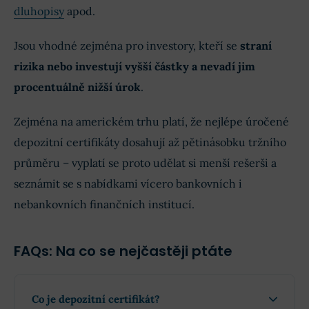
dluhopisy
apod.
Jsou vhodné zejména pro investory, kteří se
straní
rizika nebo investují vyšší částky a nevadí jim
procentuálně nižší úrok
.
Zejména na americkém trhu platí, že nejlépe úročené
depozitní certifikáty dosahují až pětinásobku tržního
průměru – vyplatí se proto udělat si menší rešerši a
seznámit se s nabídkami vícero bankovních i
nebankovních finančních institucí.
FAQs: Na co se nejčastěji ptáte
Co je depozitní certifikát?