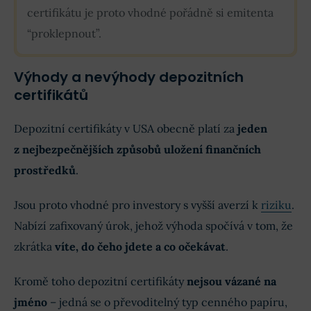
certifikátu je proto vhodné pořádně si emitenta
“proklepnout”.
Výhody a nevýhody depozitních
certifikátů
Depozitní certifikáty v USA obecně platí za
jeden
z nejbezpečnějších způsobů uložení finančních
prostředků
.
Jsou proto vhodné pro investory s vyšší averzí k
riziku
.
Nabízí zafixovaný úrok, jehož výhoda spočívá v tom, že
zkrátka
víte, do čeho jdete a co očekávat
.
Kromě toho depozitní certifikáty
nejsou vázané na
jméno
– jedná se o převoditelný typ cenného papíru,