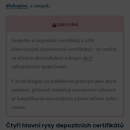
dluhopisy
, a naopak.
VAROVÁNÍ
Nepleťte si depozitní certifikáty s ADR
(Americkými depozitními certifikáty) – ty vznikly
za účelem zjednodušení nákupu
akcií
zahraničních společností.
V praxi fungují na podobném principu jako akcie
samotné, přičemž umožňují investorovi vyhnout
se komplikacím souvisejícím s jinou měnou nebo
cenou.
Čtyři hlavní rysy depozitních certifikátů