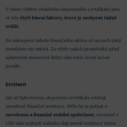
V rámci výběru vhodného depozitního certifikátu jsou
ve hře
čtyři hlavní faktory, které je nezbytné řádně
zvážit
.
Po zakoupení tohoto finančního aktiva už na nich totiž
nemůžete nic měnit. Za výběr vašich prostředků před
uplynutím stanovené lhůty vám navíc hrozí tučné
penále.
Emitent
Jak už bylo řečeno, depozitní certifikáty emitují
zavedené finanční instituce. Mělo by se jednat o
zavedenou a finančně stabilní společnost
, nicméně v
USA vám nejlepší nabídku dají menší instituce mimo