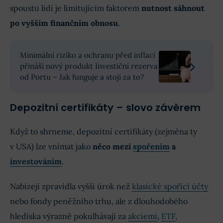
spoustu lidí je limitujícím faktorem
nutnost sáhnout
po vyšším finančním obnosu
.
Minimální riziko a ochranu před inflací
přináší nový produkt Investiční rezerva
od Portu – Jak funguje a stojí za to?
Depozitní certifikáty – slovo závěrem
Když to shrneme, depozitní certifikáty (zejména ty
v USA) lze vnímat jako
něco mezi
spořením
a
investováním
.
Nabízejí zpravidla vyšší úrok než
klasické spořící účty
nebo fondy peněžního trhu, ale z dlouhodobého
hlediska výrazně pokulhávají za
akciemi
,
ETF
,