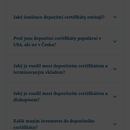
Jaké instituce depozitní certifikáty emitují?
Proč jsou depozitní certifikáty populární v
USA, ale ne v Česku?
Jaký je rozdíl mezi depozitním certifikátem a
termínovaným vkladem?
Jaký je rozdíl mezi depozitním certifikátem a
dluhopisem?
Kolik musím investovat do depozitního
certifikátu?