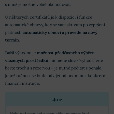
s nímž je možné volně obchodovat.
U některých certifikátů je k dispozici i funkce
automatické obnovy, kdy se vám aktivum po vypršení
platnosti
automaticky obnoví a převede na nový
termín
.
Další výhodou je
možnost předčasného výběru
vložených prostředků
, nicméně slovo “výhoda” zde
berte trochu s rezervou – je nutné počítat s penále,
jehož tučnost se bude odvíjet od podmínek konkrétní
finanční instituce.
TIP
Nákupní maniaci a maniačky, zpozorněte!