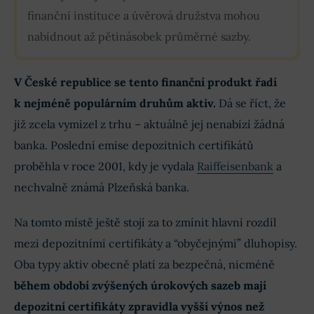
finanční instituce a úvěrová družstva mohou
nabídnout až pětinásobek průměrné sazby.
V České republice se tento finanční produkt řadí
k nejméně populárním druhům aktiv.
Dá se říct, že
již zcela vymizel z trhu – aktuálně jej nenabízí žádná
banka. Poslední emise depozitních certifikátů
proběhla v roce 2001, kdy je vydala
Raiffeisenbank
a
nechvalně známá Plzeňská banka.
Na tomto místě ještě stojí za to zmínit hlavní rozdíl
mezi depozitními certifikáty a “obyčejnými” dluhopisy.
Oba typy aktiv obecně platí za bezpečná, nicméně
během období zvýšených úrokových sazeb mají
depozitní certifikáty zpravidla vyšší výnos než