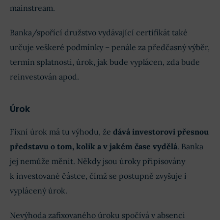
mainstream.
Banka/spořící družstvo vydávající certifikát také
určuje veškeré podmínky – penále za předčasný výběr,
termín splatnosti, úrok, jak bude vyplácen, zda bude
reinvestován apod.
Úrok
Fixní úrok má tu výhodu, že
dává investorovi přesnou
představu o tom, kolik a v jakém čase vydělá
. Banka
jej nemůže měnit. Někdy jsou úroky připisovány
k investované částce, čímž se postupně zvyšuje i
vyplácený úrok.
Nevýhoda zafixovaného úroku spočívá v absenci