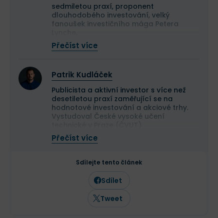
sedmiletou praxí, proponent
dlouhodobého investování, velký
fanoušek investičního mága Petera
Lynche.
O svět investování se začal zajímat v
Přečíst více
roce 2017, kdy si stejně jako spousta
dalších prošel fází aktivního tradingu v
oblasti Forexu. Tato osobní zkušenost jej
Patrik Kudláček
transformovala v dlouhodobého
investora a studenta strategií, na
Publicista a aktivní investor s více než
kterých stojí investiční přístupy Warrena
desetiletou praxí zaměřující se na
Buffetta a Benjamina Grahama.
hodnotové investování a akciové trhy.
Bogdan je přesvědčený, že úspěch na
Vystudoval České vysoké učení
finančních trzích si musíte zasloužit pílí a
technické v Praze (ČVUT).
svědomitým přístupem. Příslib finanční
Ve své investiční strategii kombinuje
nezávislosti za to však stojí.
Přečíst více
aktivní i pasivní přístup a zaměřuje se
„The person that turns over the most
především na kvalitní růstové
rocks wins the game. And that’s always
společnosti a value investice. Ve svých
Sdílejte tento článek
been my philosophy.“ – Peter Lynch.
článcích se věnuje investičním
strategiím, psychologii investování a
Sdílet
analýze jednotlivých akcií.
Tweet