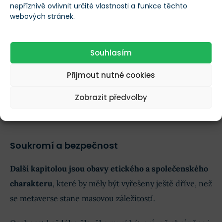
nepříznivě ovlivnit určité vlastnosti a funkce těchto
webových stránek.
▶️ Kliknutím ZDE přijmete soubory cookie
Souhlasím
a povolíte tento obsah.
Přijmout nutné cookies
Zobrazit předvolby
Soukromí a bezpečnost
Další kapitolou jsou obavy etického a společenského
charakteru
, které by měly být vyřešeny ještě dříve, než
se metaverse stane masovou záležitostí.