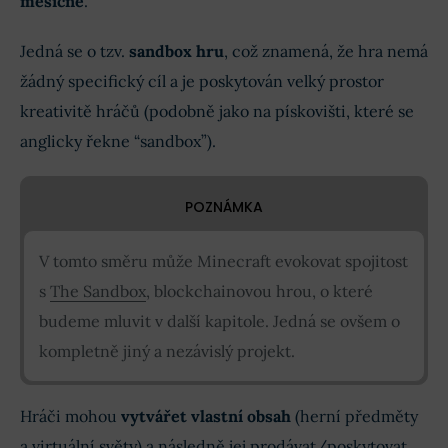
měsíčně
.
Jedná se o tzv.
sandbox hru
, což znamená, že hra nemá
žádný specifický cíl a je poskytován velký prostor
kreativitě hráčů (podobně jako na pískovišti, které se
anglicky řekne “sandbox”).
POZNÁMKA
V tomto směru může Minecraft evokovat spojitost
s
The Sandbox
, blockchainovou hrou, o které
budeme mluvit v další kapitole. Jedná se ovšem o
kompletně jiný a nezávislý projekt.
Hráči mohou
vytvářet vlastní obsah
(herní předměty
a virtuální světy) a následně jej prodávat/poskytovat