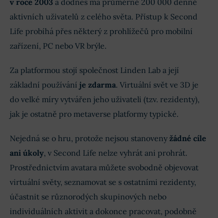
v roce 2003
a dodnes má průměrně 200 000 denně
aktivních uživatelů z celého světa. Přístup k Second
Life probíhá přes některý z prohlížečů pro mobilní
zařízení, PC nebo VR brýle.
Za platformou stojí společnost Linden Lab a její
základní používání
je zdarma
. Virtuální svět ve 3D je
do velké míry vytvářen jeho uživateli (tzv. rezidenty),
jak je ostatně pro metaverse platformy typické.
Nejedná se o hru, protože nejsou stanoveny
žádné cíle
ani úkoly
, v Second Life nelze vyhrát ani prohrát.
Prostřednictvím avatara můžete svobodně objevovat
virtuální světy, seznamovat se s ostatními rezidenty,
účastnit se různorodých skupinových nebo
individuálních aktivit a dokonce pracovat, podobně