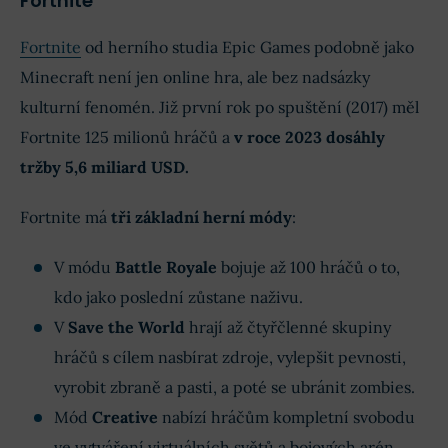
Fortnite
Fortnite
od herního studia Epic Games podobně jako
Minecraft není jen online hra, ale bez nadsázky
kulturní fenomén. Již první rok po spuštění (2017) měl
Fortnite 125 milionů hráčů a
v roce 2023 dosáhly
tržby 5,6 miliard USD.
Fortnite má
tři základní herní módy
:
V módu
Battle Royale
bojuje až 100 hráčů o to,
kdo jako poslední zůstane naživu.
V
Save the World
hrají až čtyřčlenné skupiny
hráčů s cílem nasbírat zdroje, vylepšit pevnosti,
vyrobit zbraně a pasti, a poté se ubránit zombies.
Mód
Creative
nabízí hráčům kompletní svobodu
ve vytváření virtuálních světů a bojových arén,