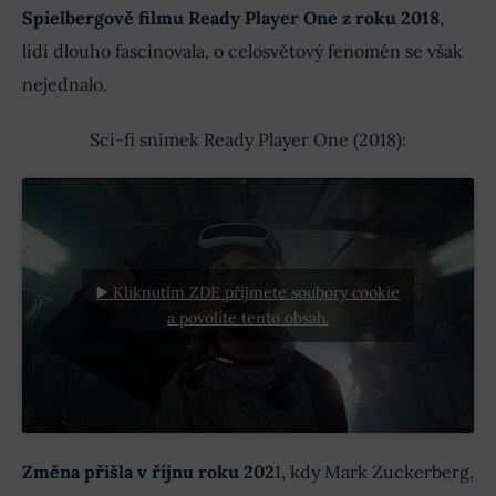
Spielbergově filmu Ready Player One z roku 2018
,
lidi dlouho fascinovala, o celosvětový fenomén se však
nejednalo.
Sci-fi snímek Ready Player One (2018):
▶️ Kliknutím ZDE přijmete soubory cookie
a povolíte tento obsah.
Změna přišla v říjnu roku 202
1, kdy Mark Zuckerberg,