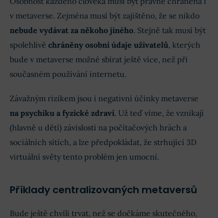
Osobnost každého člověka musí být právně chráněna i
v metaverse. Zejména musí být zajištěno, že se nikdo
nebude vydávat za někoho jiného
. Stejně tak musí být
spolehlivě
chráněny osobní údaje uživatelů
, kterých
bude v metaverse možné sbírat ještě více, než při
současném používání internetu.
Závažným rizikem jsou i negativní účinky metaverse
na psychiku a fyzické zdraví
. Už teď víme, že vznikají
(hlavně u dětí) závislosti na počítačových hrách a
sociálních sítích, a lze předpokládat, že strhující 3D
virtuální světy tento problém jen umocní.
Příklady centralizovaných metaversů
Bude ještě chvíli trvat, než se dočkáme skutečného,