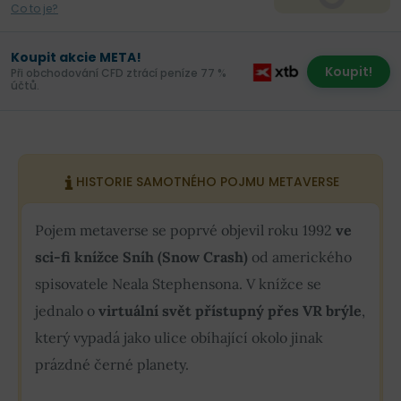
Co to je?
Koupit akcie META!
Koupit!
Při obchodování CFD ztrácí peníze 77 %
účtů.
HISTORIE SAMOTNÉHO POJMU METAVERSE
Pojem metaverse se poprvé objevil roku 1992
ve
sci-fi knížce Sníh (Snow Crash)
od amerického
spisovatele Neala Stephensona. V knížce se
jednalo o
virtuální svět přístupný přes VR brýle
,
který vypadá jako ulice obíhající okolo jinak
prázdné černé planety.