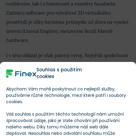
rozlišením, tak i s hmotností a rozměry headsetu.
Zatímco software pro vytváření 3D virtuálního
prostředí je díky hernímu průmyslu už dnes na vysoké
úrovni (Unreal Engine), metaverse brzdí hlavně
hardware.
I v této oblasti je však patrný vývoj. Největší společnost
dle
tržní kapitalizace
,
Apple
, např. v červnu 2023
Souhlas s použitím
představila svoji
první generaci headsetu Vision Pro
.
cookies
Ten se od konkurence liší hlavně v tom, že uživatel
Abychom Vám mohli poskytnout co nejlepší služby,
nemusí v rukou držet žádné ovladače
. Překážkou je
používáme různé technologie, mezi které patří i soubory
však jeho cena – v Česku se prodává
za vyšší desítky
cookies.
tisíc
.
Váš souhlas s použitím těchto technologií nám umožní
zpracovávat údaje, jako je Vaše chování při používání
našeho webu. Díky tomu můžeme náš web dále
zlepšovat. Nesouhlas nebo odvolání souhlasu může