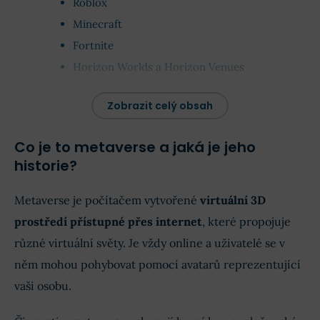
Roblox
Minecraft
Fortnite
Horizon Worlds a Horizon Venues
Zobrazit celý obsah
Příklady decentralizovaných metaversů
Co je to metaverse a jaká je jeho
Axie Infinity
historie?
The Sandbox
Decentraland
Metaverse je počítačem vytvořené
virtuální 3D
prostředí přístupné přes internet
, které propojuje
Investování do metaverse
různé virtuální světy. Je vždy online a uživatelé se v
něm mohou pohybovat pomocí avatarů reprezentující
Závěr: Co čekat od metaverse?
vaši osobu.