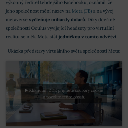
výkonný ředitel tehdejšího Facebooku, oznámil, že
jeho společnost mění název na
Meta (FB)
a na vývoj
metaverse
vyčleňuje miliardy dolarů
. Díky dceřiné
společnosti Oculus vyvíjející headsety pro virtuální
realitu se měla Meta stát
jedničkou v tomto odvětví
.
Ukázka představy virtuálního světa společnosti Meta:
▶️ Kliknutím ZDE přijmete soubory cookie
a povolíte tento obsah.