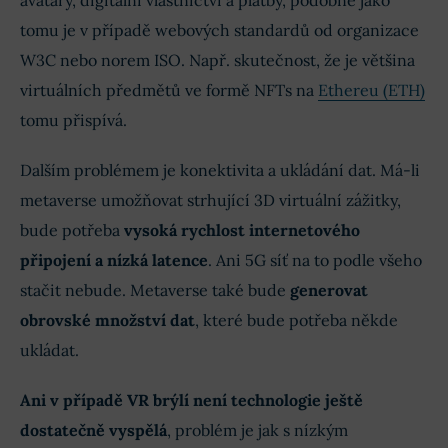
avatary, digitální vlastnictví a platby, podobně jako
tomu je v případě webových standardů od organizace
W3C nebo norem ISO. Např. skutečnost, že je většina
virtuálních předmětů ve formě NFTs na
Ethereu (ETH)
tomu přispívá.
Dalším problémem je konektivita a ukládání dat. Má-li
metaverse umožňovat strhující 3D virtuální zážitky,
bude potřeba
vysoká rychlost internetového
připojení a nízká latence
. Ani 5G síť na to podle všeho
stačit nebude. Metaverse také bude
generovat
obrovské množství dat
, které bude potřeba někde
ukládat.
Ani v případě VR brýlí není technologie ještě
dostatečně vyspělá
, problém je jak s nízkým