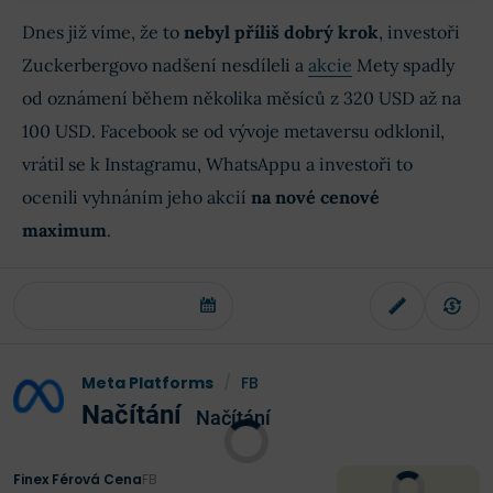
Dnes již víme, že to
nebyl příliš dobrý krok
, investoři
Zuckerbergovo nadšení nesdíleli a
akcie
Mety spadly
od oznámení během několika měsíců z 320 USD až na
100 USD. Facebook se od vývoje metaversu odklonil,
vrátil se k Instagramu, WhatsAppu a investoři to
ocenili vyhnáním jeho akcií
na nové cenové
maximum
.
Meta Platforms
/
FB
Načítání
Načítání
Finex Férová Cena
FB