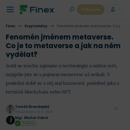
Premium
Finex
Kryptoměny
Fenomén jménem metaverse. Co je to metaverse a jak na něm vydělat?
Fenomén jménem metaverse.
Co je to metaverse a jak na něm
vydělat?
Jestli se trochu zajímáte o technologie a online svět,
nejspíše jste se s pojmem metaverse už setkali. V
poslední době se z něj stal buzzword, podobně jako z
termínů blockchain nebo NFT.
Tomáš Brandejský
Aktualizováno
12. 6. 2026
Mgr. Michal Sobol
Ověřeno