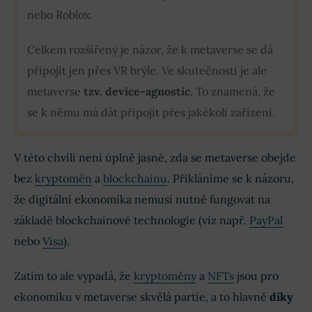
nebo Roblox.
Celkem rozšířený je názor, že k metaverse se dá
připojit jen přes VR brýle. Ve skutečnosti je ale
metaverse
tzv. device-agnostic
. To znamená, že
se k němu má dát připojit přes jakékoli zařízení.
V této chvíli není úplně jasné, zda se metaverse obejde
bez
kryptoměn
a
blockchainu
. Přikláníme se k názoru,
že digitální ekonomika nemusí nutně fungovat na
základě blockchainové technologie (viz např.
PayPal
nebo
Visa
).
Zatím to ale vypadá, že
kryptoměny
a
NFTs
jsou pro
ekonomiku v metaverse skvělá partie, a to hlavně
díky