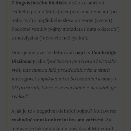
Z lingvistického hlediska
došlo ke smíšení
řeckého pojmu Meta (předpona znamenající “po”
nebo “za”) a anglického slova universe (vesmír).
Podobně vznikly pojmy metadata (“data o datech”)
a metafyzika (“něco víc než fyzika”).
Dnes je metaverse definován
např. v Cambridge
Dictionary
jako
“počítačem generovaný virtuální
svět, kde mohou lidé prostřednictvím avatarů
interagovat s aplikacemi nebo ostatními avatary v
3D prostředí, které – více či méně – napodobuje
realitu”
.
A jak je to s negativní definicí pojmu? Metaverse
rozhodně není konkrétní hra ani zařízení.
Za
metaverse tak nemůžeme požadovat Minecraft