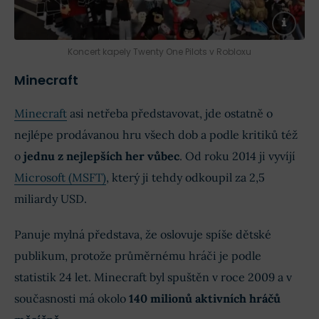
Koncert kapely Twenty One Pilots v Robloxu
Minecraft
Minecraft
asi netřeba představovat, jde ostatně o
nejlépe prodávanou hru všech dob a podle kritiků též
o
jednu z nejlepších her vůbec
. Od roku 2014 ji vyvíjí
Microsoft (MSFT)
, který ji tehdy odkoupil za 2,5
miliardy USD.
Panuje mylná představa, že oslovuje spíše dětské
publikum, protože průměrnému hráči je podle
statistik 24 let. Minecraft byl spuštěn v roce 2009 a v
současnosti má okolo
140 milionů aktivních hráčů