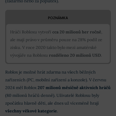
(zadarmo nebo za poplatek).
POZNÁMKA
Hráči Robloxu vytvoří
cca 20 milionů her ročně
,
ale mají právo v průměru pouze na 28% podíl ze
zisku. V roce 2020 takto bylo mezi amatérské
vývojáře na Robloxu
rozděleno 20 milionů USD
.
Roblox je možné hrát zdarma na všech běžných
zařízeních (PC, mobilní zařízení a konzole). V červnu
2024 měl Roblox
207 milionů měsíčně aktivních hráčů
(80 milionů hráčů denně). Uživatelé Robloxu byly
zpočátku hlavně děti, ale dnes už víceméně hrají
všechny věkové kategorie
.