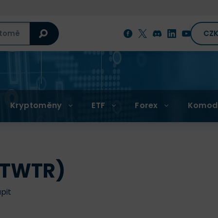
CZ
Kryptoměny
ETF
Forex
Komod
 (TWTR)
upit