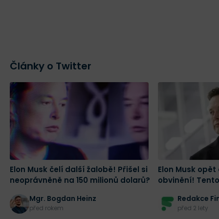
Články o Twitter
Elon Musk čelí další žalobě! Přišel si
Elon Musk opět
neoprávněně na 150 milionů dolarů?
obvinění! Tento
Mgr. Bogdan Heinz
Redakce Fi
před rokem
před 2 lety