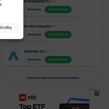
ROBOMARKETS
89 %
té
Recenze
Otevřít účet
U 66,02 % retailových investorů došlo ke vzniku ztráty.
PATRIA FINANCE
edvolby
88 %
Recenze
Otevřít účet
Investování zahrnuje rizika ztrát.‎
TRADING 212
87 %
Recenze
Otevřít účet
Sponzorovaný odkaz. Při investování je váš kapitál vystaven riziku.
Zobrazit všechny akciové brokery
Reklama
i