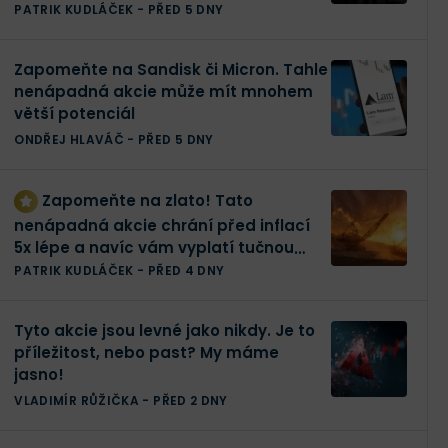
portfolio
PATRIK KUDLÁČEK
-
PŘED 5 DNY
Zapomeňte na Sandisk či Micron. Tahle
nenápadná akcie může mít mnohem
větší potenciál
ONDŘEJ HLAVÁČ
-
PŘED 5 DNY
Zapomeňte na zlato! Tato
nenápadná akcie chrání před inflací
5x lépe a navíc vám vyplatí tučnou
dividendu
PATRIK KUDLÁČEK
-
PŘED 4 DNY
Tyto akcie jsou levné jako nikdy. Je to
příležitost, nebo past? My máme
jasno!
VLADIMÍR RŮŽIČKA
-
PŘED 2 DNY