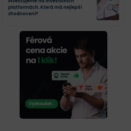
Investujeme na investičních
platformách. Která má nejlepší
zhodnocení?