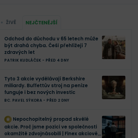
ŽIVĚ
NEJČTENĚJŠÍ
Odchod do důchodu v 65 letech může
být drahá chyba. Češi přehlížejí 7
zdravých let
PATRIK KUDLÁČEK
-
PŘED 4 DNY
Tyto 3 akcie vydělávají Berkshire
miliardy. Buffettův stroj na peníze
funguje i bez nových investic
BC. PAVEL SÝKORA
-
PŘED 2 DNY
Nepochopitelný propad skvělé
akcie. Proč jsme pozici ve společnosti
okamžitě zdvojnásobili | Finex akciové