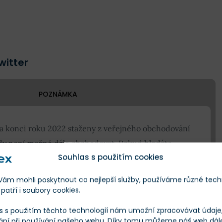
witter
POZNÁMKA
na konci roku 2022 staženy z veřejného obchodování
tedy není možné dále obchodovat. Pokud hledáte
Souhlas s použitím cookies
podívejte se do našeho
seznamu akcií
.
m mohli poskytnout co nejlepší služby, používáme různé tech
patří i soubory cookies.
investovat do Twitter akcií?
s s použitím těchto technologií nám umožní zpracovávat údaje, 
ání při používání našeho webu. Díky tomu můžeme náš web dál