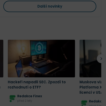
Další novinky
Hackeři napadli SEC. Zpozdí to
Muskova vize 
a
rozhodnutí o ETF?
Platforma X z
licenci v USA
Redakce Finex
před 2 lety
Redakce 
před 2 lety