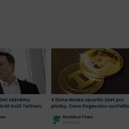
 čelí vážnému
X Elona Muska spustilo účet pro
krát kvůli Twitteru
platby. Cena Dogecoinu vystřelil
nex
Redakce Finex
před 2 lety