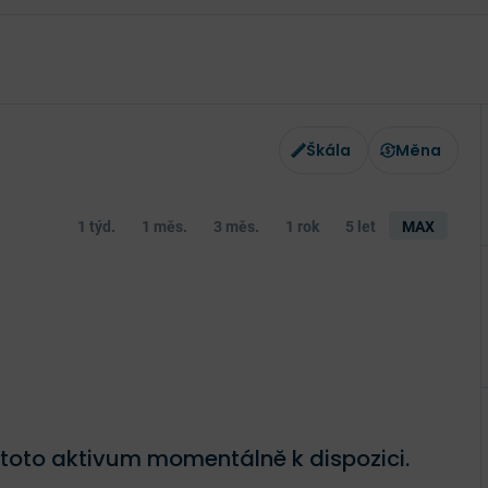
Škála
Měna
1 týd.
1 měs.
3 měs.
1 rok
5 let
MAX
 toto aktivum momentálně k dispozici.