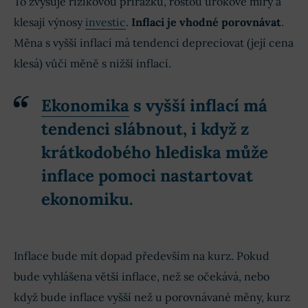
To zvyšuje rizikovou přirážku, rostou úrokové míry a
klesají výnosy
investic
.
Inflaci je vhodné porovnávat
.
Měna s vyšší inflací má tendenci depreciovat (její cena
klesá) vůči měně s nižší inflací.
Ekonomika
s vyšší inflací má
tendenci slábnout, i když z
krátkodobého hlediska může
inflace pomoci nastartovat
ekonomiku.
Inflace bude mít dopad především na kurz. Pokud
bude vyhlášena větší inflace, než se očekává, nebo
když bude inflace vyšší než u porovnávané měny, kurz