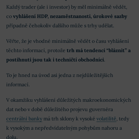
Každý trader (ale i investor) by měl minimálně vědět,
FAQs - Na co se nejčastěji ptáte?
co
vyhlášení HDP, nezaměstnanosti, úrokové sazby
případně čehokoliv dalšího může s trhy udělat.
Diskuze o makroekonomických datech
Věřte, že je vhodné minimálně vědět o času vyhlášení
těchto informací, protože
trh má tendenci “bláznit” a
postihnuti jsou tak i techničtí obchodníci
.
To je hned na úvod asi jedna z nejdůležitějších
informací.
V okamžiku vyhlášení důležitých makroekonomických
dat nebo v době důležitého projevu guvernéra
centrální banky
má trh sklony k vysoké
volatilitě
, tedy
k vysokým a nepředvídatelným pohybům nahoru a
dolu.