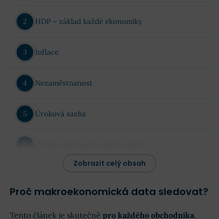
HDP – základ každé ekonomiky
Inflace
Nezaměstnanost
Úroková sazba
Ostatní makroekonomická data
Zobrazit celý obsah
Jak s makroekonomickými daty pracovat?
Proč makroekonomická data sledovat?
Makroekonomická data a jejich dopad
Tento článek je skutečně
pro každého obchodníka
.