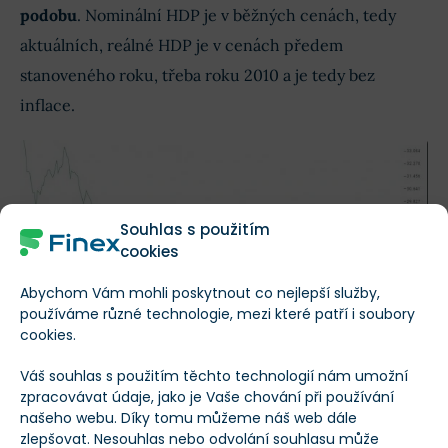
podobu
. Nominální HDP je v běžných cenách, tedy
aktuálních, reálné HDP je v cenách předem
stanoveného roku, třeba roku 2010 a je tedy bez
inflace.
Souhlas s použitím
cookies
Abychom Vám mohli poskytnout co nejlepší služby,
používáme různé technologie, mezi které patří i soubory
Vývoj EUR/CZK 2001 až 2020
cookies.
U HDP lze pozorovat i sezónní výkyvy
, kdy zimní
Váš souhlas s použitím těchto technologií nám umožní
zpracovávat údaje, jako je Vaše chování při používání
měsíce jsou slabší, naopak letní silnější kvůli sezónním
našeho webu. Díky tomu můžeme náš web dále
pracím. Nejlepší je z dlouhodobého hlediska pozorovat
zlepšovat. Nesouhlas nebo odvolání souhlasu může