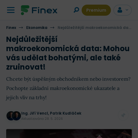
Premium
Finex
Ekonomika
Nejdůležitější makroekonomická data: Mohou vás udělat bohatými, ale také zruinovat!
Nejdůležitější
makroekonomická data: Mohou
vás udělat bohatými, ale také
zruinovat!
Chcete být úspěšným obchodníkem nebo investorem?
Pochopte základní makroekonomické ukazatele a
jejich vliv na trhy!
Ing. Jiří Vencl
,
Patrik Kudláček
Aktualizováno
28. 5. 2026