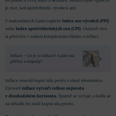
do poměru ceny staré a aktuální. Samozřejmě výpočtů
je více, koš spotřebitelů, výrobců atd.
V makrodatech často najdete
Index cen výrobců (PPI)
nebo
Index spotřebitelských cen (CPI)
. Ostatně více
si přečtěte v našem komplexním článku o inflaci.
Inflace – Co je to inflace? A jaké má
příčiny a dopady?
Inflace zmenší kupní sílu peněz v dané ekonomice.
Zároveň
inflace vytváří velkou nejistotu
v dlouhodobém horizontu
. Špatně se určuje, o kolik se
za několik let sníží kupní síla peněz.