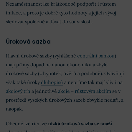
Nezaměstnanost lze krátkodobě podpořit i růstem
inflace, a proto je dobré tyto hodnoty a jejich vývoj
sledovat společně a dávat do souvislostí.
Úroková sazba
Hlavní úrokové sazby (vyhlášené
centrální bankou
)
mají přímý dopad na danou ekonomiku a zbylé
úrokové sazby (z hypoték, úvěrů a podobně). Ovlivňují
však také úroky
dluhopisů
a nepřímo tak mají vliv i na
akciový trh
a jednotlivé
akcie
–
růstovým akciím
se v
prostředí vysokých úrokových sazeb obvykle nedaří, a
naopak.
Obecně lze říci, že
nízká úroková sazba se snaží