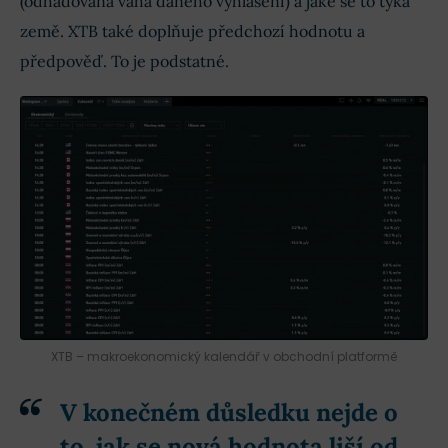
(odhadovaná váha daného vyhlášení) a jaké se to týká
země. XTB také doplňuje předchozí hodnotu a
předpověď. To je podstatné.
XTB – makroekonomický kalendář v obchodní platformě
V konečném důsledku nejde o
to, jak se nová hodnota liší od