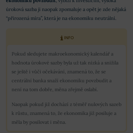
ekonomiku povzbudit
, vybízí k investicím, vysoká
úroková sazba ji naopak zpomaluje a opět je zde nějaká
“přirozená míra”, která je na ekonomiku neutrální.
INFO
Pokud sledujete makroekonomický kalendář a
hodnota úrokové sazby byla už tak nízká a snížila
se ještě i vůči očekávání, znamená to, že se
centrální banka snaží ekonomiku povzbudit a
není na tom dobře, měna zřejmě oslabí.
Naopak pokud již dochází z téměř nulových sazeb
k růstu, znamená to, že ekonomika již posiluje a
měla by posilovat i měna.