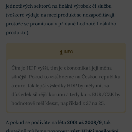
jednotlivých sektorů na finální výrobek či službu
(veškeré výdaje na meziprodukt se nezapočítávají,
protože se promítnou v přidané hodnotě finálního
produktu).
INFO
Čím je HDP vyšší, tím je ekonomika i její měna
silnější. Pokud to vztáhneme na Českou republiku
a euro, tak lepší výsledky HDP by měly mít za
důsledek silnější korunu a tedy kurz EUR/CZK by
hodnotově měl klesat, například z 27 na 25.
A pokud se podíváte na léta
2001 až 2008/9
, tak
skutečně můžeme pozorovat
růst HDP i posilování