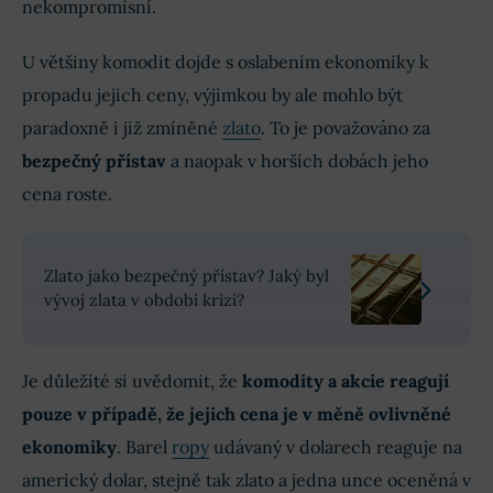
nekompromisní.
U většiny komodit dojde s oslabením ekonomiky k
propadu jejich ceny, výjimkou by ale mohlo být
paradoxně i již zmíněné
zlato
. To je považováno za
bezpečný přístav
a naopak v horších dobách jeho
cena roste.
Zlato jako bezpečný přístav? Jaký byl
vývoj zlata v období krizí?
Je důležité si uvědomit, že
komodity a akcie reagují
pouze v případě, že jejich cena je v měně ovlivněné
ekonomiky
. Barel
ropy
udávaný v dolarech reaguje na
americký dolar, stejně tak zlato a jedna unce oceněná v