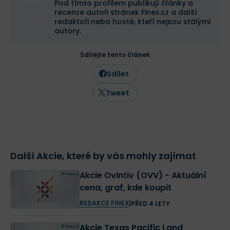
Pod tímto profilem publikují články a
Podíly značky Toyota na jiných
recenze autoři stránek Finex.cz a další
redaktoři nebo hosté, kteří nejsou stálými
společnostech:
autory.
Subaru Corporation – 20 %
Sdílejte tento článek
Mazda – 5,1 %
Sdílet
Suzuki – 4,9 %
Tweet
Isuzu – 4,6 %
Yamaha Motor Corporation – 3,8 %
Panasonic – 2,8 %
Další Akcie, které by vás mohly zajímat
Vývoj ceny akcií Toyota
Akcie Ovintiv (OVV) - Aktuální
Akcie Toyota
dlouhodobě rostou
. Zaváhání je patrné v
cena, graf, kde koupit
době celosvětové finanční krize – rok 2008. Tento
REDAKCE FINEX
|
PŘED 4 LETY
propad doháněla Toyota až do roku 2015, ale dále
Akcie Texas Pacific Land