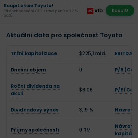
Koupit akcie Toyota!
Koupit!
Při obchodování CFD ztrácí peníze 77 %
účtů.
Aktuální data pro společnost Toyota
Tržní kapitalizace
$225,1 mld.
EBITDA
Dnešní objem
0
P/B (Cen
Roční dividenda na
$6,06
P/E (Cena
akcii
Dividendový výnos
3,19 %
Návratno
Návratno
Příjmy společnosti
0 TM
kapitálu