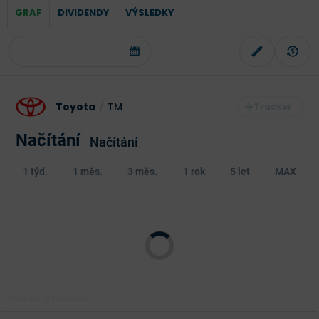
GRAF
DIVIDENDY
VÝSLEDKY
Toyota
/
TM
Načítání
Načítání
1 týd.
1 měs.
3 měs.
1 rok
5 let
MAX
Poslední aktualizace: