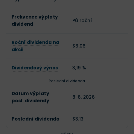
Obsah článku
Frekvence výplaty
Půlroční
dividend
O společnosti Toyota
Roční dividenda na
Historie Toyota
$6,06
akcii
Vývoj ceny akcií Toyota
Dividendový výnos
3,19 %
Dividendy Toyota
Poslední dividenda
Datum výplaty
8. 6. 2026
Investice do akcií Toyota
posl. dividendy
První možnost: Nákup akcií Toyota
Poslední dividenda
$3,13
Jak investice formou nákupu akcií funguje?
Zobrazit celý obsah
Druhá možnost: Aktivní obchodování akcií