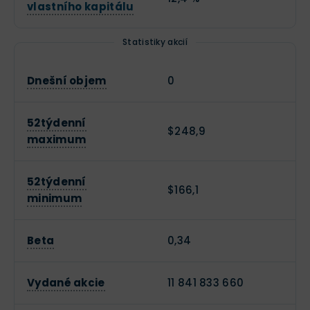
produkce 1 000 vozů
. A během druhé světové války se
vlastního kapitálu
automobilka přeorientovala na nákladní vozy.
Statistiky akcií
Dnešní objem
0
52týdenní
$248,9
maximum
Toyota Land Cruiser z roku 1980
52týdenní
$166,1
Ke konci druhé světové války dostává Toyota silnou
minimum
ránu, protože jeden z posledních amerických náletů
zcela zničí závody Toyota. Toyota se ovšem nevzdává,
Beta
0,34
uplatňuje své know-how a opět se staví na nohy.
Vydané akcie
11 841 833 660
Toyota si zakládá na preciznosti a její vozy jsou