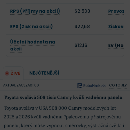
RPS (Příjmy na akcii)
$2 530
Provozní
EPS (Zisk na akcii)
$22,58
Zisková 
Účetní hodnota na
$12,16
EV (Hodn
akcii
NEJČTENĚJŠÍ
ŽIVĚ
AKTUALIZACE
ZA
01:00
CO TO JE?
Toyota svolává 508 tisíc Camry kvůli vadnému panelu
Toyota svolává v USA 508 000 Camry modelových let
2025 a 2026 kvůli vadnému 7palcovému přístrojovému
panelu, který může vypnout směrovky, výstražná světla i