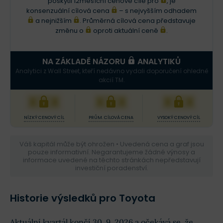
poskytli 12měsíční cenové cíle pro
, je
konsenzuální cílová cena
– s nejvyšším odhadem
a nejnižším
. Průměrná cílová cena představuje
změnu o
oproti aktuální ceně
.
NA ZÁKLADĚ NÁZORU
ANALYTIKŮ
Analytici z Wall Street, kteří nedávno vydali doporučení ohledně
akcií TM.
XXX
XXX
XXX
NÍZKÝ CENOVÝ CÍL
PRŮM. CÍLOVÁ CENA
VYSOKÝ CENOVÝ CÍL
Váš kapitál může být ohrožen • Uvedená cena a graf jsou
pouze informativní. Negarantujeme žádné výnosy a
informace uvedené na těchto stránkách nepředstavují
investiční poradenství.
Historie výsledků pro Toyota
Aktuální kvartál končí 30. 9. 2026 a očekává se, že