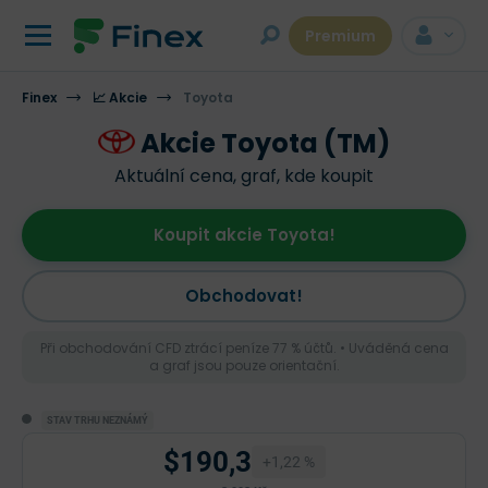
Premium
Finex
📈 Akcie
Toyota
Akcie Toyota (TM)
Aktuální cena, graf, kde koupit
Koupit akcie Toyota!
Obchodovat!
Při obchodování CFD ztrácí peníze 77 % účtů. • Uváděná cena
a graf jsou pouze orientační.
STAV TRHU NEZNÁMÝ
$190,3
+1,22 %