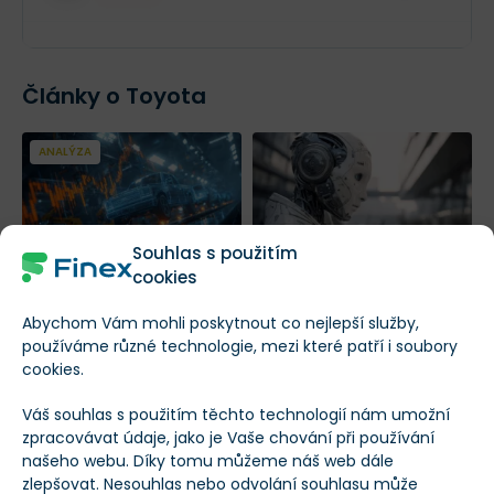
$88,88 mil.
Role insidera
Jméno společnosti
XX XXX akcií
Články o Toyota
ANALÝZA
Souhlas s použitím
Boom v automobilovém
Zapomeňte na Teslu!
3
cookies
průmyslu akceleruje!
Korejský predátor má v
K
Abychom Vám mohli poskytnout co nejlepší služby,
Které akcie z toho
rukávu mnohem lepší
n
používáme různé technologie, mezi které patří i soubory
mohou těžit?
trumf
cookies.
MARTIN KLASS
JAKUB JAŠEK
P
|
PŘED 5 MĚSÍCI
|
PŘED 6 MĚSÍCI
P
Váš souhlas s použitím těchto technologií nám umožní
zpracovávat údaje, jako je Vaše chování při používání
našeho webu. Díky tomu můžeme náš web dále
Popis společnosti Toyota
zlepšovat. Nesouhlas nebo odvolání souhlasu může