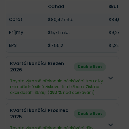
Odhad
Skutečn
Obrat
$80,42 mld.
$84,62 m
Příjmy
$5,71 mld.
$9,24 mld
EPS
$755,2
$1,22 tis.
Kvartál končící Březen
Double Beat
2026
Toyota výrazně překonala očekávání trhu díky
mimořádně silné ziskovosti a tržbám. Zisk na
akcii dosáhl $639,1 (
28.1 %
nad očekávání).
Odhad
Skutečno
Kvartál končící Prosinec
Double Beat
2025
Obrat
$79,74 mld.
$80,24 ml
Toyota výrazně překonala očekávání díky