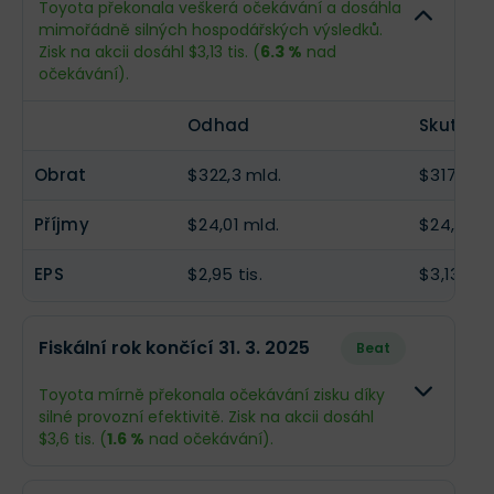
Toyota překonala veškerá očekávání a dosáhla
Toyota v uplynulém čtvrtletí výrazně překonala
mimořádně silných hospodářských výsledků.
očekávání, když vykázala čistý zisk 6,27 miliardy
Příjmy
$25,68 mld.
--
Zisk na akcii dosáhl $3,13 tis. (
6.3 %
nad
USD při tržbách 83,3 miliardy USD. Hlavním
očekávání).
motorem růstu byla neutuchající
globální
EPS
$3,11 tis.
--
poptávka po hybridních vozech (HEV)
, jejichž
prodeje tvoří téměř polovinu celkového objemu.
Odhad
Skutečn
Společnost těží z vysoké loajality zákazníků a
silného „hodnotového řetězce“ (servis a náhradní
Obrat
$322,3 mld.
$317 mld
díly), který generuje stabilní zisky.
Příjmy
$24,01 mld.
$24,93 m
Do příštího čtvrtletí Toyota vstupuje s optimismem,
zvyšuje dividendy i
výhled prodejů značek
Toyota a Lexus na 10,5 milionu vozů
. Investoři
EPS
$2,95 tis.
$3,13 tis.
by však měli sledovat
dopad amerických cel
,
která představují značnou nákladovou zátěž.
Vedení se hodlá zaměřit na snižování bodu zvratu
Fiskální rok končící 31. 3. 2025
Beat
a vyšší efektivitu, aby vykompenzovalo
geopolitické tlaky a ochránilo svou ziskovost.
Toyota mírně překonala očekávání zisku díky
silné provozní efektivitě. Zisk na akcii dosáhl
$3,6 tis. (
1.6 %
nad očekávání).
Odhad
Skutečn