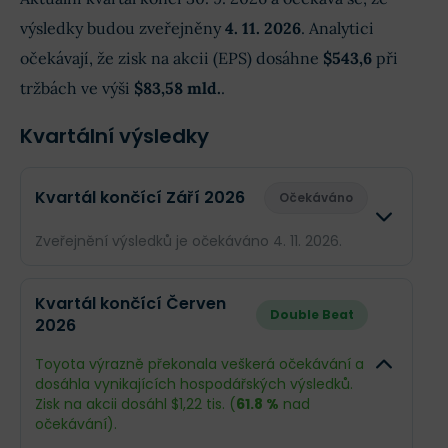
výsledky budou zveřejněny
4. 11. 2026
. Analytici
očekávají, že zisk na akcii (EPS) dosáhne
$543,6
při
tržbách ve výši
$83,58 mld.
.
Kvartální výsledky
Kvartál končící Září 2026
Očekáváno
Zveřejnění výsledků je očekáváno 4. 11. 2026.
Odhad
Skuteč
Kvartál končící Červen
Double Beat
2026
Obrat
$83,58 mld.
--
Toyota výrazně překonala veškerá očekávání a
Příjmy
$4,2 mld.
--
dosáhla vynikajících hospodářských výsledků.
Zisk na akcii dosáhl $1,22 tis. (
61.8 %
nad
EPS
$543,6
--
očekávání).