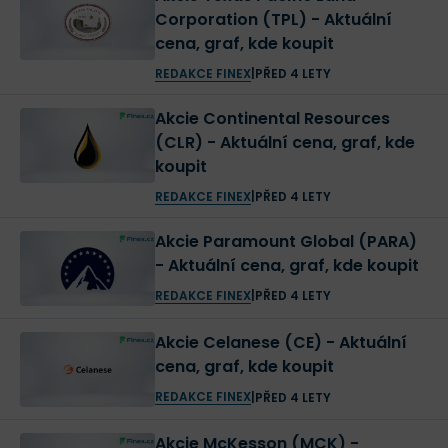
pokračuje v růstu.
Corporation (TPL) - Aktuální
cena, graf, kde koupit
REDAKCE FINEX
|
PŘED 4 LETY
Akcie Continental Resources
Toyota
/
TM
(CLR) - Aktuální cena, graf, kde
Načítání
koupit
Načítání
REDAKCE FINEX
|
PŘED 4 LETY
Finex Férová Cena
TM
Akcie Paramount Global (PARA)
Co to je?
- Aktuální cena, graf, kde koupit
REDAKCE FINEX
|
PŘED 4 LETY
V kratším měřítku je více patrná volatilita akcií. Ta je
Koupit akcie Toyota!
Koupit!
Při obchodování CFD ztrácí peníze 77 %
způsobena běžným chováním společnosti –
účtů.
Akcie Celanese (CE) - Aktuální
hospodářskými výsledky, představením nových modelů
cena, graf, kde koupit
či aktuálními komplikacemi (COVID-19, nedostatek
REDAKCE FINEX
|
PŘED 4 LETY
čipů a podobně).
Akcie McKesson (MCK) -