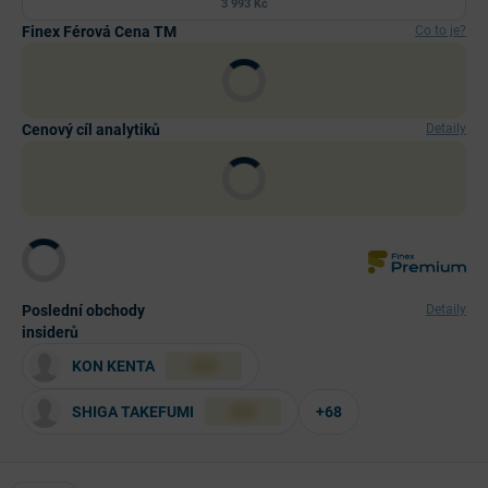
3 993 Kč
Finex Férová Cena TM
Co to je?
Cenový cíl analytiků
Detaily
Poslední obchody
Detaily
insiderů
KON KENTA
XXX
SHIGA TAKEFUMI
+68
XXX