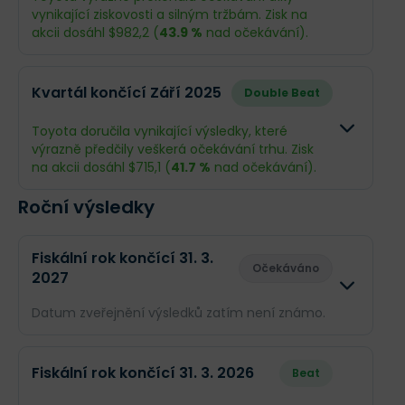
Příjmy
$3,82 mld.
$5,2 mld.
vynikající ziskovosti a silným tržbám. Zisk na
akcii dosáhl $982,2 (
43.9 %
nad očekávání).
EPS
$499,1
$639,1
Odhad
Skutečno
Kvartál končící Září 2025
Double Beat
Obrat
$83,23 mld.
$87,6 mld
Toyota doručila vynikající výsledky, které
výrazně předčily veškerá očekávání trhu. Zisk
Příjmy
$5,34 mld.
$8,19 mld.
na akcii dosáhl $715,1 (
41.7 %
nad očekávání).
EPS
$682,7
$982,2
Roční výsledky
Odhad
Skutečno
Obrat
$82,92 mld.
$83,3 mld
Fiskální rok končící 31. 3.
Očekáváno
2027
Příjmy
$4,16 mld.
$6,27 mld.
Datum zveřejnění výsledků zatím není známo.
EPS
$504,6
$715,1
Odhad
Skuteč
Fiskální rok končící 31. 3. 2026
Beat
Co se stalo a co očekávat dál
Obrat
$340,1 mld.
--