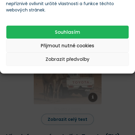
nepříznivě ovlivnit určité vlastnosti a funkce těchto
Značka
Toyota je celosvětově známá jako nadnárodní
webových stránek.
výrobce automobilů
. Tento japonský producent je
v našich středoevropských měřítkách mnohdy
Souhlasím
opomíjen, přitom se jedná o
největšího výrobce
automobilů na světě
.
Přijmout nutné cookies
Zobrazit předvolby
Toyota v Africe
Zobrazit celý text
Značka Toyota je v automobilovém průmyslu
synonymem pro
spolehlivost a odolnost
. Není tedy