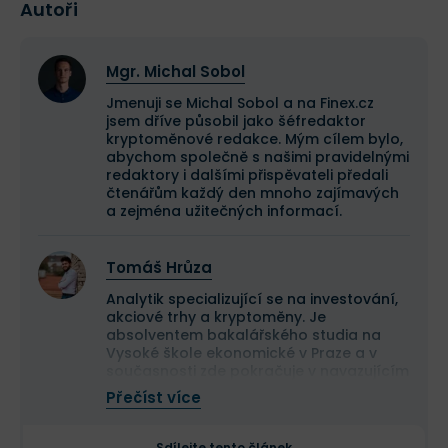
Autoři
Mgr. Michal Sobol
Jmenuji se Michal Sobol a na Finex.cz
jsem dříve působil jako šéfredaktor
kryptoměnové redakce. Mým cílem bylo,
abychom společně s našimi pravidelnými
redaktory i dalšími přispěvateli předali
čtenářům každý den mnoho zajímavých
a zejména užitečných informací.
Tomáš Hrůza
Analytik specializující se na investování,
akciové trhy a kryptoměny. Je
absolventem bakalářského studia na
Vysoké škole ekonomické v Praze a v
současnosti zde pokračuje v navazujícím
magisterském studiu.
Přečíst více
Na finančních trzích se pohybuje již více
než deset let a dlouhodobě se věnuje
analýze tradičních i kryptoměnových
Sdílejte tento článek