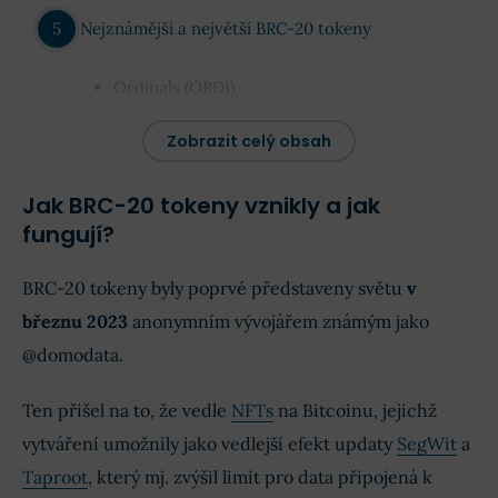
Nejznámější a největší BRC-20 tokeny
Ordinals (ORDI)
SATS (SATS)
Zobrazit celý obsah
Ostatní zástupci
Jak BRC-20 tokeny vznikly a jak
Základní nástroje pro obchodování BRC-20
fungují?
tokenů
BRC-20 tokeny byly poprvé představeny světu
v
Výhody a nevýhody BRC-20 tokenů
březnu 2023
anonymním vývojářem známým jako
@domodata.
Shrnutí
Ten přišel na to, že vedle
NFTs
na Bitcoinu, jejichž
Diskuze na téma BRC-20 tokenů (komentáře)
vytváření umožnily jako vedlejší efekt updaty
SegWit
a
Taproot
, který mj. zvýšil limit pro data připojená k