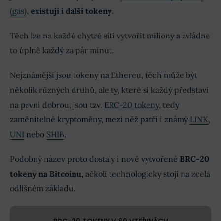
(gas)
,
existují i další tokeny
.
Těch lze na každé chytré síti vytvořit miliony a zvládne
to úplně každý za pár minut.
Nejznámější jsou tokeny na Ethereu, těch může být
několik různých druhů, ale ty, které si každý představí
na první dobrou, jsou tzv.
ERC-20 tokeny
, tedy
zaměnitelné kryptoměny, mezi něž patří i známý
LINK
,
UNI
nebo
SHIB
.
Podobný název proto dostaly i nově vytvořené
BRC-20
tokeny na Bitcoinu
, ačkoli technologicky stojí na zcela
odlišném základu.
BRC-20 TOKENY V 60 VTEŘINÁCH