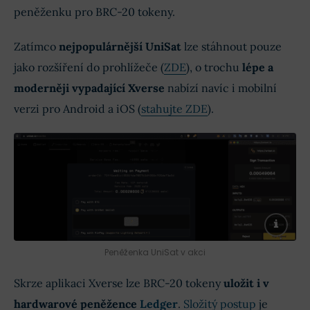
peněženku pro BRC-20 tokeny.
Zatímco
nejpopulárnější UniSat
lze stáhnout pouze
jako rozšíření do prohlížeče (
ZDE
), o trochu
lépe a
moderněji vypadající Xverse
nabízí navíc i mobilní
verzi pro Android a iOS (
stahujte ZDE
).
Peněženka UniSat v akci
Skrze aplikaci Xverse lze BRC-20 tokeny
uložit i v
hardwarové peněžence
Ledger
.
Složitý postup
je