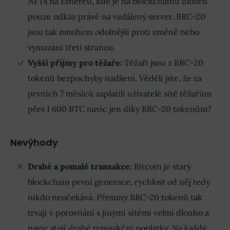
NFTs na Ethereu, kde je na blockchainu uložen
pouze odkaz právě na vzdálený server. BRC-20
jsou tak mnohem odolnější proti změně nebo
vymazání třetí stranou.
Vyšší příjmy pro těžaře:
Těžaři jsou z BRC-20
tokenů bezpochyby nadšení. Věděli jste, že za
prvních 7 měsíců zaplatili uživatelé sítě těžařům
přes 1 600 BTC navíc jen díky BRC-20 tokenům?
Nevýhody
Drahé a pomalé transakce:
Bitcoin je starý
blockchain první generace, rychlost od něj tedy
nikdo neočekává. Přesuny BRC-20 tokenů tak
trvají v porovnání s jinými sítěmi velmi dlouho a
navíc stojí drahé transakční poplatky. Na každý