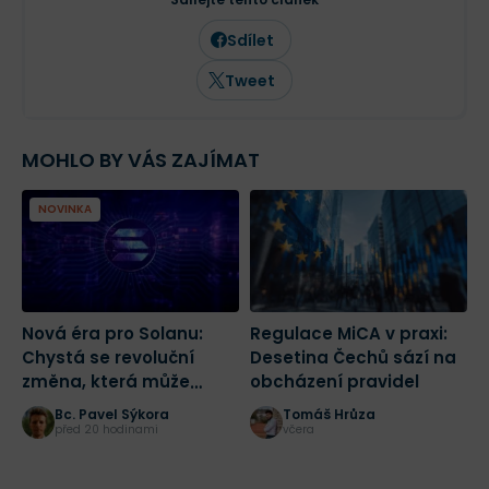
trhů. Ve Finexu působí jako šéfredaktor a
zaměřuje se na investování,
Sdílet
makroekonomii a aktuální dění na
finančních trzích.
Tweet
MOHLO BY VÁS ZAJÍMAT
NOVINKA
Nová éra pro Solanu:
Regulace MiCA v praxi:
K
Chystá se revoluční
Desetina Čechů sází na
n
změna, která může
obcházení pravidel
n
spustit masivní růst
Č
Bc. Pavel Sýkora
Tomáš Hrůza
před 20 hodinami
včera