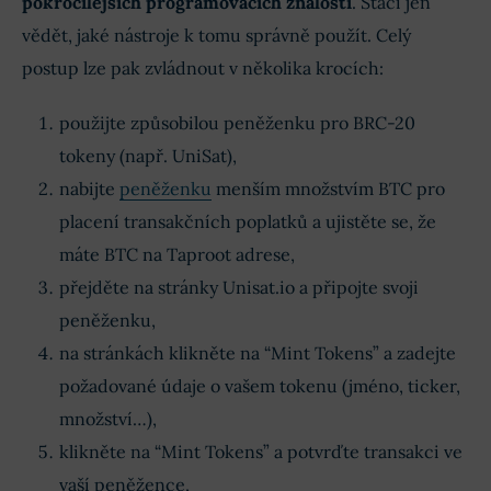
pokročilejších programovacích znalostí
. Stačí jen
vědět, jaké nástroje k tomu správně použít. Celý
postup lze pak zvládnout v několika krocích:
použijte způsobilou peněženku pro BRC-20
tokeny (např. UniSat),
nabijte
peněženku
menším množstvím BTC pro
placení transakčních poplatků a ujistěte se, že
máte BTC na Taproot adrese,
přejděte na stránky Unisat.io a připojte svoji
peněženku,
na stránkách klikněte na “Mint Tokens” a zadejte
požadované údaje o vašem tokenu (jméno, ticker,
množství…),
klikněte na “Mint Tokens” a potvrďte transakci ve
vaší peněžence,