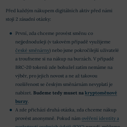
Před každým nákupem digitálních aktiv před námi
stojí 2 zásadní otázky:
První, zda chceme provést směnu co
nejjednodušeji (v takovém případě využijeme
české směnárny
) nebo jsme pokročilejší uživatelé
a troufneme si na nákup na burzách. V případě
BRC-20 tokenů zde bohužel zatím nemáme na
výběr, pro jejich novost a ne až takovou
rozšířenost se českým směnárnám nevyplatí je
nabízet.
Budeme tedy muset na
kryptoměnové
burzy
.
A zde přichází druhá otázka, zda chceme nákup
provést anonymně. Pokud nám
ověření identity a
poskytnutí osobních údajů (KYC)
nevadí, můžeme