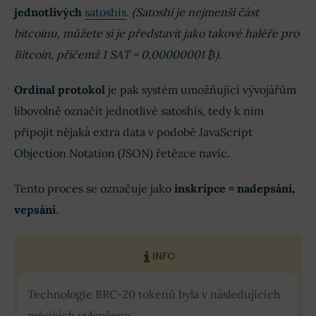
jednotlivých
satoshis
.
(Satoshi je nejmenší část
bitcoinu, můžete si je představit jako takové haléře pro
Bitcoin, přičemž 1 SAT = 0,00000001 ₿).
Ordinal protokol
je pak systém umožňující vývojářům
libovolně označit jednotlivé satoshis, tedy k nim
připojit nějaká extra data v podobě JavaScript
Objection Notation (JSON) řetězce navíc.
Tento proces se označuje jako
inskripce = nadepsání,
vepsání
.
INFO
Technologie BRC-20 tokenů byla v následujících
měsících vylepšena.