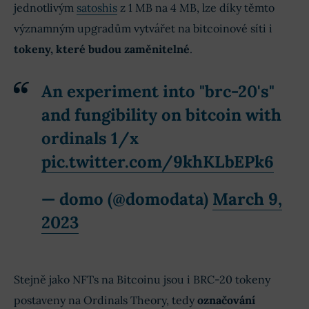
jednotlivým
satoshis
z 1 MB na 4 MB, lze díky těmto
významným upgradům vytvářet na bitcoinové síti i
tokeny, které budou zaměnitelné
.
An experiment into "brc-20's"
and fungibility on bitcoin with
ordinals 1/x
pic.twitter.com/9khKLbEPk6
— domo (@domodata)
March 9,
2023
Stejně jako NFTs na Bitcoinu jsou i BRC-20 tokeny
postaveny na Ordinals Theory, tedy
označování