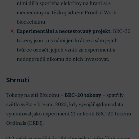
nimi dělá spotřeba elektřiny na hraní si s
memecoiny na těžkopádném Proof of Work
blockchainu.
Experimentální a neotestovaný projekt:
BRC-20
tokeny jsou tu s námi jen krátce a sám jejich
tvůrce označil jejich vznik za experiment a
nedoporučil nikomu do nich investovat.
Shrnutí
Tokeny na síti Bitcoinu –
BRC-20 tokeny
– spatřily
světlo světa v březnu 2023, kdy vývojář @domodata
vymintoval jako experiment 21 milionů BRC-20 tokenu
Ordinals (ORDI).
O 2 měsíce později dosáhla horečka s převážně meme