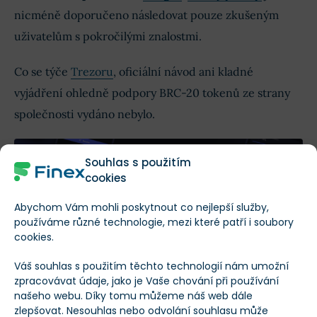
nicméně doporučeno následovat pouze zkušeným
uživatelům s pokročilými znalostmi.
Co se týče
Trezoru
, oficiální návod ani kladné
vyjádření ohledně podpory BRC-20 tokenů ze strany
společnosti vydáno nebylo.
Souhlas s použitím
cookies
Abychom Vám mohli poskytnout co nejlepší služby,
používáme různé technologie, mezi které patří i soubory
cookies.
Váš souhlas s použitím těchto technologií nám umožní
zpracovávat údaje, jako je Vaše chování při používání
našeho webu. Díky tomu můžeme náš web dále
Představení peněženky Xverse
zlepšovat. Nesouhlas nebo odvolání souhlasu může