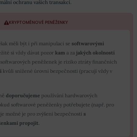
imální ochranu vašich transakcí.
KRYPTOMĚNOVÉ PENĚŽENKY
však měli být i při manipulaci se
softwarovými
ežité si vždy dávat pozor
kam
a za
jakých okolností
 softwarových peněženek je riziko ztráty finančních
í
kvůli snížené úrovni bezpečnosti (pracují vždy v
zně
doporučujeme
používání hardwarových
okud softwarové peněženky potřebujete (např. pro
, je možné je pro zvýšení bezpečnosti
s
enkami propojit
.