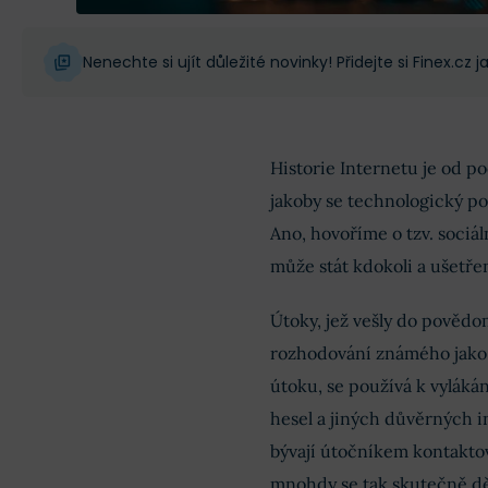
Nenechte si ujít důležité novinky! Přidejte si Finex.cz
Historie Internetu je od 
jakoby se technologický po
Ano, hovoříme o tzv. sociá
může stát kdokoli a ušetře
Útoky, jež vešly do pověd
rozhodování známého jako 
útoku, se používá k vylákání
hesel a jiných důvěrných 
bývají útočníkem kontaktov
mnohdy se tak skutečně dě