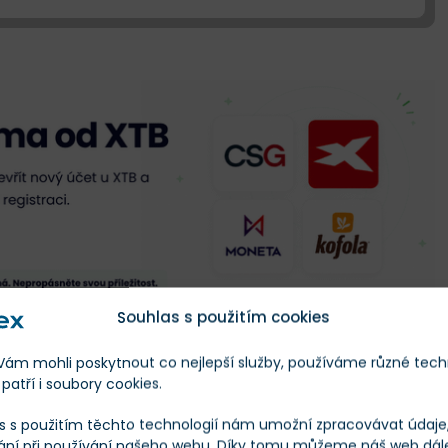
Souhlas s použitím cookies
m mohli poskytnout co nejlepší služby, používáme různé tech
ji
patří i soubory cookies.
 a softwarová peněženka
s s použitím těchto technologií nám umožní zpracovávat údaje, 
ání při používání našeho webu. Díky tomu můžeme náš web dál