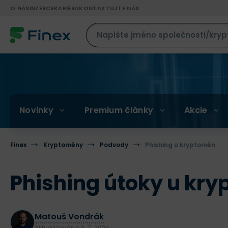
O NÁS
INZERCE
KARIÉRA
KONTAKTUJTE NÁS
Novinky
Premium články
Akcie
Finex
Kryptoměny
Podvody
Phishing u kryptoměn
Phishing útoky u kry
Matouš Vondrák
Aktualizováno
9. 7. 2024