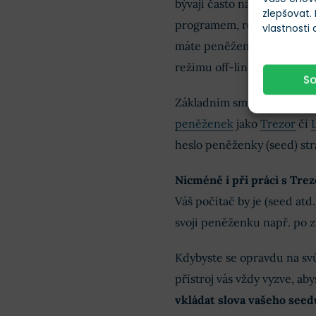
bývají často náchylné k inf
zlepšovat.
programem, rozšířením ne
vlastnosti
máte peněženku
Trezor
, z
režimu off-line a podobnýc
S
Základním smyslem bezp
peněženek
jako
Trezor
či
heslo peněženky (seed) str
Nicméně i při práci s Tre
Váš počítač by je (seed at
svoji peněženku např. po zt
Kdybyste se opravdu na svůj
přístroj vás vždy vyzve, ab
vkládat slova vašeho seed