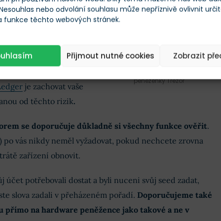
ikování škodlivým
 Nesouhlas nebo odvolání souhlasu může nepříznivě ovlivnit urči
bo virem. Pokud však
 a funkce těchto webových stránek.
namená to, že pracujete v
h pokusů jste ušetřeni.
ouhlasím
Přijmout nutné cookies
Zobrazit př
ečných
hardware
Takto vypadá zařízení bezpečné
peněženky Trezor
Ledger
je zachovat vaše
anou od těchto rizik
.
zorem se doporučuje důkladně si všechny funkce ověřit
.
d.) po vás nikdy neměl vyžadovat, pokud nechcete zrovna
rátě zařízení obnovit.
 účet potřebovali dostat a byli nuceni svůj seed zadat,
yste slova zadali v přeházeném pořadí.
Doporučujeme také
u přímo na hardware peněžence jako takové a ne v