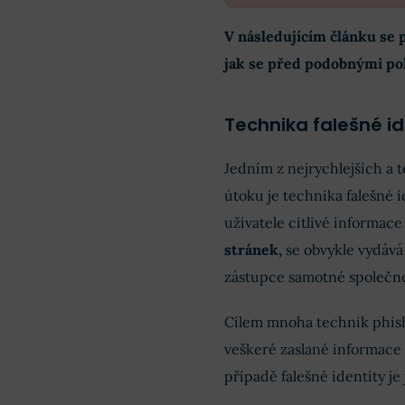
V následujícím článku se 
jak se před podobnými po
Technika falešné id
Jedním z nejrychlejších a
útoku je technika falešné i
uživatele citlivé informac
stránek,
se obvykle vydává
zástupce samotné společno
Cílem mnoha technik phish
veškeré zaslané informace 
případě falešné identity je