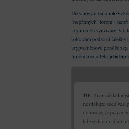
Díky novým technologický
“nepřímých” forem – napřík
kryptoměn využíváte. V ta
toho vám podstrčí falešný p
kryptoměnové peněženky, a
útočníkovi udělit
přístup 
TIP
: To nejzákladnějš
nesdělujte seed vaší 
uchovávejte pouze na
kde se k nim nikdo n