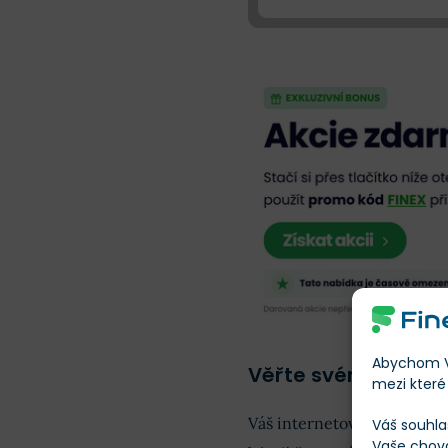
Abychom Vá
Věřte svému přístro
mezi které 
Váš internetový prohlížeč
Váš souhla
Vaše chov