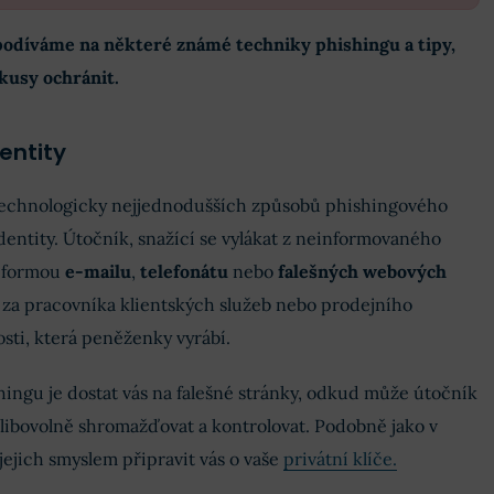
podíváme na některé známé techniky phishingu a tipy,
kusy ochránit.
entity
 technologicky nejjednodušších způsobů phishingového
dentity. Útočník, snažící se vylákat z neinformovaného
e formou
e-mailu
,
telefonátu
nebo
falešných webových
 za pracovníka klientských služeb nebo prodejního
sti, která peněženky vyrábí.
ingu je dostat vás na falešné stránky, odkud může útočník
libovolně shromažďovat a kontrolovat. Podobně jako v
 jejich smyslem připravit vás o vaše
privátní klíče.