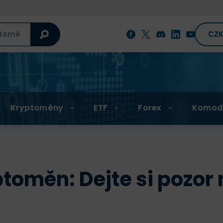
CZ
Kryptoměny
ETF
Forex
Komod
ptoměn: Dejte si pozor