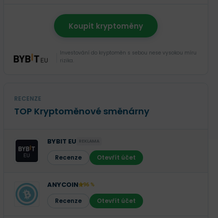
Koupit kryptoměny
Investování do kryptoměn s sebou nese vysokou míru
rizika.
RECENZE
TOP Kryptoměnové směnárny
BYBIT EU
REKLAMA
Recenze
Otevřít účet
ANYCOIN
96 %
Recenze
Otevřít účet