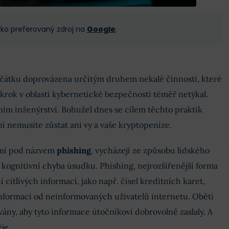
 jako preferovaný zdroj na
Google
.
počátku doprovázena určitým druhem nekalé činnosti, které
krok v oblasti kybernetické bezpečnosti téměř netýkal.
lním inženýrství. Bohužel dnes se cílem těchto praktik
ni nemusíte zůstat ani vy a vaše kryptopeníze.
omí pod názvem
phishing
, vycházejí ze způsobu lidského
kognitivní chyba úsudku. Phishing, nejrozšířenější forma
 citlivých informací, jako např. čísel kreditních karet,
informací od neinformovaných uživatelů internetu. Oběti
ány, aby tyto informace útočníkovi dobrovolně zaslaly. A
je.