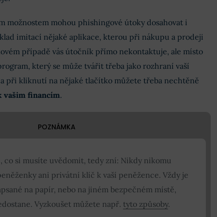
m možnostem mohou phishingové útoky dosahovat i
lad imitací nějaké aplikace, kterou při nákupu a prodeji
kovém případě vás útočník přímo nekontaktuje, ale místo
rogram, který se může tvářit třeba jako rozhraní vaší
 při kliknutí na nějaké tlačítko můžete třeba nechtěně
k vašim financím
.
POZNÁMKA
í, co si musíte uvědomit, tedy zní: Nikdy nikomu
peněženky ani privátní klíč k vaší peněžence. Vždy je
psané na papír, nebo na jiném bezpečném místě,
edostane. Vyzkoušet můžete např.
tyto způsoby
.