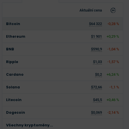
Aktuální cena
Bitcoin
$64 322
-0,28 %
Ethereum
$1 901
+0,29 %
BNB
$590,9
-1,04 %
Ripple
$1,03
-1,57 %
Cardano
$0,2
+6,24 %
Solana
$72,66
-1,1 %
Litecoin
$45,5
+0,46 %
Dogecoin
$0,069
-2,14 %
Všechny kryptoměny...