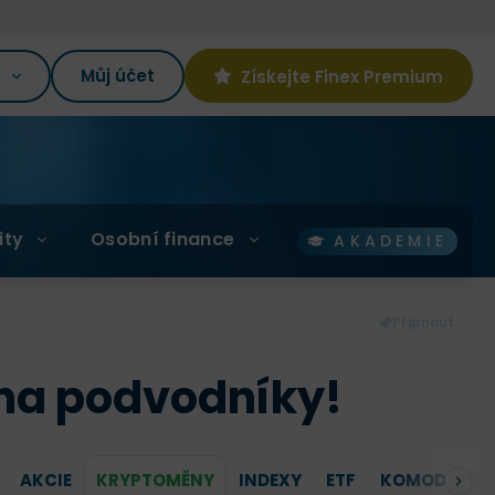
K
Můj účet
Získejte Finex Premium
ity
Osobní finance
AKADEMIE
 na podvodníky!
AKCIE
KRYPTOMĚNY
INDEXY
ETF
KOMODITY