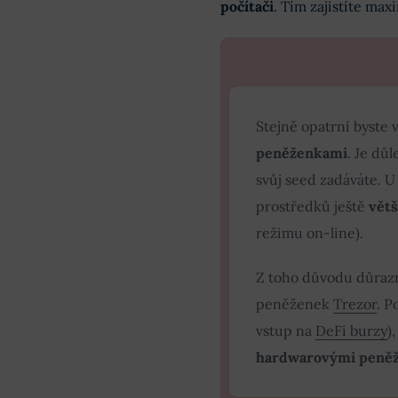
počítači
. Tím zajistíte max
Stejně opatrní byste 
peněženkami
. Je důl
svůj seed zadáváte. U
prostředků ještě
větš
režimu on-line).
Z toho důvodu důra
peněženek
Trezor
. P
vstup na
DeFi burzy
)
hardwarovými peněž