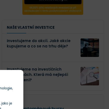
NAŠE VLASTNÍ INVESTICE
Investujeme do akcií. Jaké akcie
kupujeme a co se na trhu děje?
Investujeme na investičních
platformách. Která má nejlepší
zhodnocení?
nologie,
RECENZE
jako je
TOP Kryptoměnové burzy
e