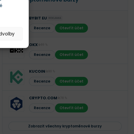
té
BYBIT EU
REKLAMA
Recenze
Otevřít účet
edvolby
OKX
89 %
Recenze
Otevřít účet
KUCOIN
80 %
Recenze
Otevřít účet
CRYPTO.COM
78 %
Recenze
Otevřít účet
Zobrazit všechny kryptoměnové burzy