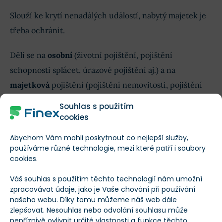
Slouží ke krytí nenadálých událostí, nabytý majetek je
třeba ochránit.
Dělí se na
osobní
(životní pojištění, pojištění
schopnosti splácet, úrazové pojištění aj.) a na
majetková
pojištění (pojištění nemovitosti, pojištění
domácnosti aj.).
Souhlas s použitím
cookies
Investiční produkty
Abychom Vám mohli poskytnout co nejlepší služby,
používáme různé technologie, mezi které patří i soubory
Nástroje, které
slouží k odkládání peněžních
cookies.
zůstatků.
U investičních produktů je vyšší míra rizika
Váš souhlas s použitím těchto technologií nám umožní
a zároveň vyšší míra výnosů než u spořících produktů.
zpracovávat údaje, jako je Vaše chování při používání
našeho webu. Díky tomu můžeme náš web dále
Existují likvidní a samozřejmě i méně likvidní
zlepšovat. Nesouhlas nebo odvolání souhlasu může
nepříznivě ovlivnit určité vlastnosti a funkce těchto