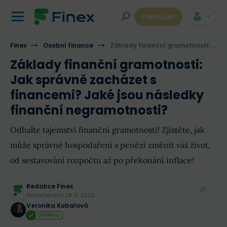
Premium
Finex
Osobní finance
Základy finanční gramotnosti: Jak správně zacházet s financemi? Jaké jsou následky finanční negramotnosti?
Základy finanční gramotnosti:
Jak správně zacházet s
financemi? Jaké jsou následky
finanční negramotnosti?
Odhalte tajemství finanční gramotnosti! Zjistěte, jak
může správné hospodaření s penězi změnit váš život,
od sestavování rozpočtu až po překonání inflace!
Redakce Finex
Aktualizováno
28. 5. 2026
Veronika Kubalová
Ověřeno