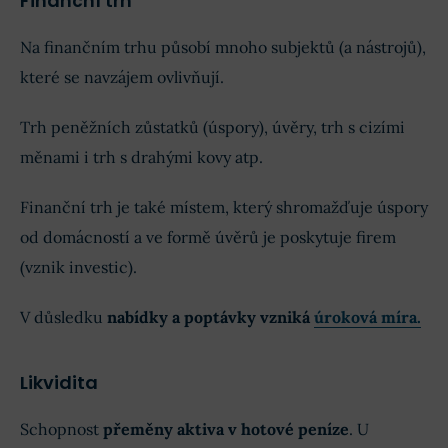
Finanční trh
Na finančním trhu působí mnoho subjektů (a nástrojů),
které se navzájem ovlivňují.
Trh peněžních zůstatků (úspory), úvěry, trh s cizími
měnami i trh s drahými kovy atp.
Finanční trh je také místem, který shromažďuje úspory
od domácností a ve formě úvěrů je poskytuje firem
(vznik investic).
V důsledku
nabídky a poptávky vzniká
úroková míra.
Likvidita
Schopnost
přeměny aktiva v hotové peníze
. U