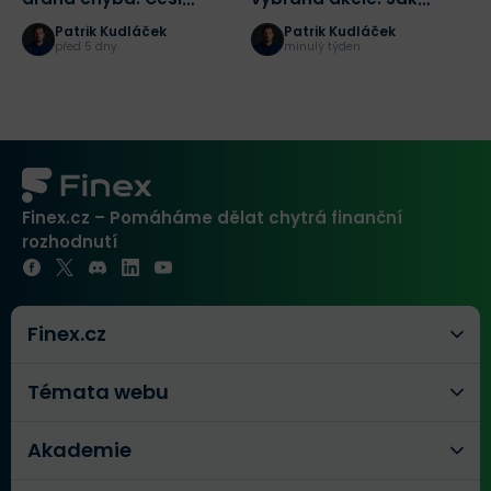
přehlížejí 7 zdravých let
zbytečně nepřijít o
m
Patrik Kudláček
Patrik Kudláček
stovky tisíc korun
d
před 5 dny
minulý týden
Finex.cz – Pomáháme dělat chytrá finanční
rozhodnutí
Finex.cz
Témata webu
Akademie