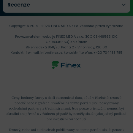
Recenze
Copyright © 2014 - 2026 FINEX MEDIA s.r.o.
Všechna práva vyhrazena.
Provozovatelem webu je FINEX MEDIA s.r.o. (IČO 08446563, DIČ
CZ08446563) se sídlem
Bělehradská 858/23, Praha 2 - Vinohrady, 120 00
Kontaktní e-mail:
info@finex.cz
, kontaktní telefon:
+420 704 183 785
Ceny, hodnoty, kurzy a další ekonomická data, ať už v číselné či textové
podobě nebo v grafech, uváděné na tomto portálu jsou poskytovány
obchodními partnery a třetími stranami. Jsou pouze orientační, nemusí být
aktuální ani přesné a v žádném případě by neměly sloužit jako jediný podklad
pro investiční rozhodnutí.
Textový, video ani audio obsah publikovaný na tomto portálu slouží pouze k