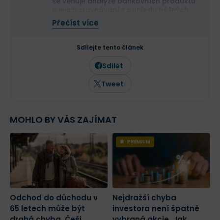
se věnuje analýze bankovních produktů
a jejich srovnávání z pohledu běžných
uživatelů.
Přečíst více
Prostřednictvím svých článků pomáhá
čtenářům lépe se orientovat ve světě
osobních financí a dělat informovanější
Sdílejte tento článek
finanční rozhodnutí.
Sdílet
Tweet
MOHLO BY VÁS ZAJÍMAT
PREMIUM
Odchod do důchodu v
Nejdražší chyba
N
65 letech může být
investora není špatně
s
drahá chyba. Češi
vybraná akcie. Jak
s