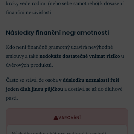
kroky vede rodinu (nebo sebe samotného) k dosažení
finanční nezávislosti.
Následky finanční negramotnosti
Kdo není finančně gramotný uzavírá nevýhodné
smlouvy a také
nedokáže dostatečně vnímat riziko
u
úvěrových produktů.
Často se stává, že osoba
v důsledku neznalostí řeší
jeden dluh jinou půjčkou
a dostává se až do dluhové
pasti.
VAROVÁNÍ
Následky mohou být pro rodinné (i osobní)