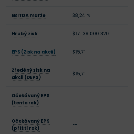
EBITDA marže
38,24 %
Hrubý zisk
$17 139 000 320
EPS (Zisk na akcii)
$15,71
Zředěný zisk na
$15,71
akcii (DEPS)
Očekávaný EPS
--
(tento rok)
Očekávaný EPS
--
(příští rok)