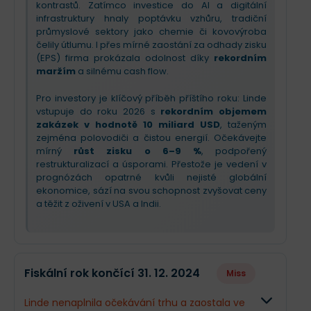
kontrastů. Zatímco investice do AI a digitální
infrastruktury hnaly poptávku vzhůru, tradiční
průmyslové sektory jako chemie či kovovýroba
čelily útlumu. I přes mírné zaostání za odhady zisku
(EPS) firma prokázala odolnost díky
rekordním
maržím
a silnému cash flow.
Pro investory je klíčový příběh příštího roku: Linde
vstupuje do roku 2026 s
rekordním objemem
zakázek v hodnotě 10 miliard USD
, taženým
zejména polovodiči a čistou energií. Očekávejte
mírný
růst zisku o 6–9 %
, podpořený
restrukturalizací a úsporami. Přestože je vedení v
prognózách opatrné kvůli nejisté globální
ekonomice, sází na svou schopnost zvyšovat ceny
a těžit z oživení v USA a Indii.
Fiskální rok končící 31. 12. 2024
Miss
Linde nenaplnila očekávání trhu a zaostala ve