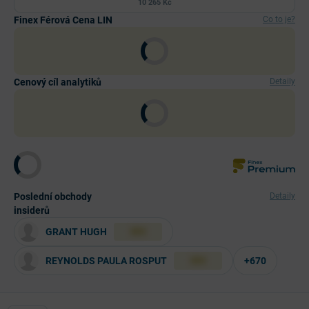
10 265 Kč
Finex Férová Cena LIN
Co to je?
Cenový cíl analytiků
Detaily
Poslední obchody
Detaily
insiderů
GRANT HUGH
XXX
REYNOLDS PAULA ROSPUT
+670
XXX