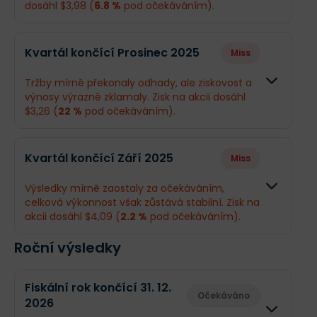
dosáhl $3,98 (
6.8 %
pod očekáváním).
Odhad
Skutečno
Kvartál končící Prosinec 2025
Miss
Obrat
$8,6 mld.
$8,78 mld.
Tržby mírně překonaly odhady, ale ziskovost a
výnosy výrazně zklamaly. Zisk na akcii dosáhl
Příjmy
$1,98 mld.
$1,86 mld.
$3,26 (
22 %
pod očekáváním).
EPS
$4,27
$3,98
Odhad
Skutečno
Kvartál končící Září 2025
Miss
Obrat
$8,64 mld.
$8,76 mld.
Co se stalo a co očekávat dál
Výsledky mírně zaostaly za očekáváním,
Linde plc za sebou má solidní čtvrtletí, kdy
celková výkonnost však zůstává stabilní. Zisk na
Příjmy
$1,94 mld.
$1,57 mld.
navzdory mírnému zaostání zisku na akcii za
akcii dosáhl $4,09 (
2.2 %
pod očekáváním).
odhady dokázala zvýšit tržby na 8,78 miliardy USD.
EPS
$4,18
$3,26
Tahounem růstu byla Amerika a sektor elektroniky
Roční výsledky
Odhad
Skutečno
díky poptávce spojené s AI, zatímco Evropa
nadále čelí průmyslovému útlumu. Pro investory je
Obrat
$8,62 mld.
$8,62 mld
klíčové, že společnost
zvýšila spodní hranici
Co se stalo a co očekávat dál
Fiskální rok končící 31. 12.
celoročního výhledu
, což odráží důvěru v
Očekáváno
2026
Linde má za sebou smíšené čtvrtletí. Zatímco tržby
odolnost byznysu.
Příjmy
$1,94 mld.
$1,93 mld.