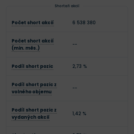
Shortaři akcií
Počet short akcií
6 538 380
Počet short akcií
--
(min. měs.)
Podíl short pozic
2,73 %
Podíl short pozic z
--
volného objemu
Podíl short pozic z
1,42 %
vydaných akcií