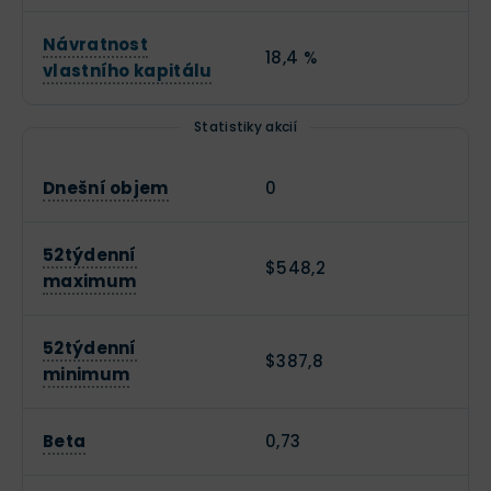
Návratnost
18,4 %
vlastního kapitálu
Statistiky akcií
Dnešní objem
0
52týdenní
$548,2
maximum
52týdenní
$387,8
minimum
Beta
0,73