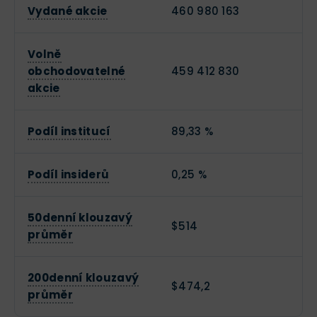
Vydané akcie
460 980 163
Volně
obchodovatelné
459 412 830
akcie
Podíl institucí
89,33 %
Podíl insiderů
0,25 %
50denní klouzavý
$514
průměr
200denní klouzavý
$474,2
průměr