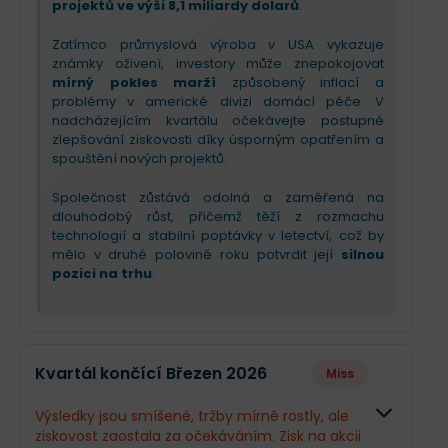
projektů ve výši 8,1 miliardy dolarů
.
Zatímco průmyslová výroba v USA vykazuje
známky oživení, investory může znepokojovat
mírný pokles marží
způsobený inflací a
problémy v americké divizi domácí péče. V
nadcházejícím kvartálu očekávejte postupné
zlepšování ziskovosti díky úsporným opatřením a
spouštění nových projektů.
Společnost zůstává odolná a zaměřená na
dlouhodobý růst, přičemž těží z rozmachu
technologií a stabilní poptávky v letectví, což by
mělo v druhé polovině roku potvrdit její
silnou
pozici na trhu
.
Kvartál končící Březen 2026
Miss
Výsledky jsou smíšené, tržby mírně rostly, ale
ziskovost zaostala za očekáváním. Zisk na akcii