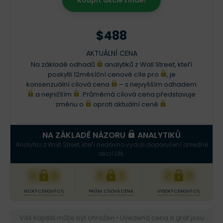
Koupit akcie Linde!
$488
AKTUÁLNÍ CENA
Na základě odhadů
analytiků z Wall Street, kteří
poskytli 12měsíční cenové cíle pro
, je
konsenzuální cílová cena
– s nejvyšším odhadem
a nejnižším
. Průměrná cílová cena představuje
změnu o
oproti aktuální ceně
.
NA ZÁKLADĚ NÁZORU
ANALYTIKŮ
Analytici z Wall Street, kteří nedávno vydali doporučení ohledně
akcií LIN.
XXX
XXX
XXX
NÍZKÝ CENOVÝ CÍL
PRŮM. CÍLOVÁ CENA
VYSOKÝ CENOVÝ CÍL
Váš kapitál může být ohrožen • Uvedená cena a graf jsou