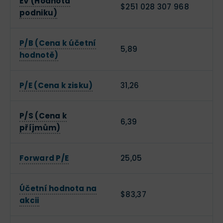
EV (Hodnota
$251 028 307 968
podniku)
P/B (Cena k účetní
5,89
hodnotě)
P/E (Cena k zisku)
31,26
P/S (Cena k
6,39
příjmům)
Forward P/E
25,05
Účetní hodnota na
$83,37
akcii