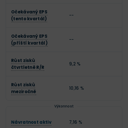
Očekávaný EPS
--
(tento kvartál)
Očekávaný EPS
--
(příští kvartál)
Růst zisků
9,2 %
čtvrtletně R/R
Růst zisků
10,16 %
meziročně
Výkonnost
Návratnost aktiv
7,16 %