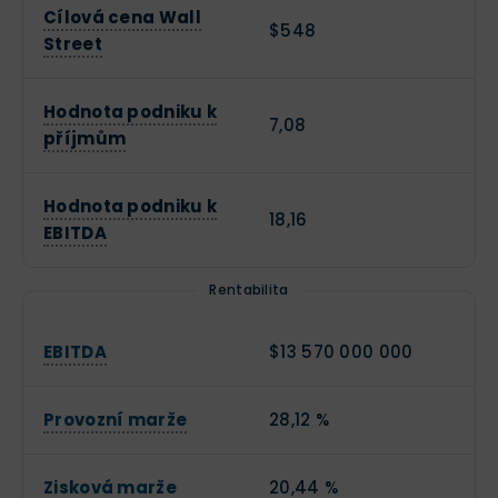
Cílová cena Wall
$548
Street
Hodnota podniku k
7,08
příjmům
Hodnota podniku k
18,16
EBITDA
Rentabilita
EBITDA
$13 570 000 000
Provozní marže
28,12 %
Zisková marže
20,44 %