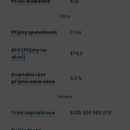
Příští dividenda
$1,6
Příjmy
Příjmy společnosti
0 LIN
RPS (Příjmy na
$76,2
akcii)
Kvartální růst
9,3 %
příjmů meziročně
Valuace
Tržní kapitalizace
$225 930 983 078