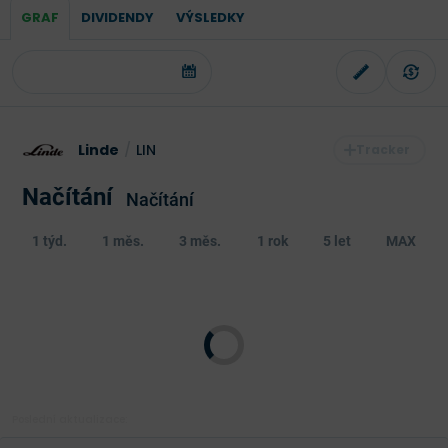
GRAF
DIVIDENDY
VÝSLEDKY
Linde
/
LIN
Načítání
Načítání
1 týd.
1 měs.
3 měs.
1 rok
5 let
MAX
Poslední aktualizace: