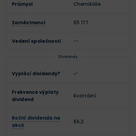
Průmysl
Chemikálie
Zaměstnanci
65 177
Vedení společnosti
--
Dividendy
Vyplácí dividendy?
Frekvence výplaty
Kvartální
dividend
Roční dividenda na
$6,3
akcii