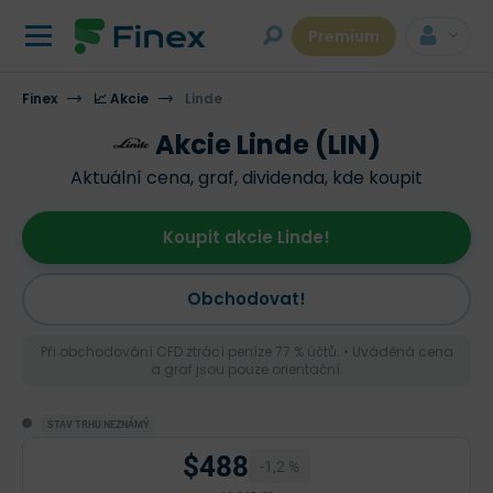
Premium
Finex
📈 Akcie
Linde
Akcie Linde (LIN)
Aktuální cena, graf, dividenda, kde koupit
Koupit akcie Linde!
Obchodovat!
Při obchodování CFD ztrácí peníze 77 % účtů. • Uváděná cena
a graf jsou pouze orientační.
STAV TRHU NEZNÁMÝ
$488
-1,2 %