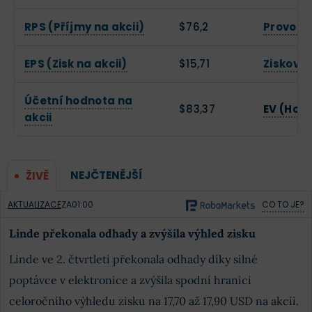
RPS (Příjmy na akcii)
$76,2
Provozn
EPS (Zisk na akcii)
$15,71
Zisková
Účetní hodnota na
$83,37
EV (Hod
akcii
NEJČTENĚJŠÍ
ŽIVĚ
AKTUALIZACE
ZA
01:00
CO TO JE?
Linde překonala odhady a zvýšila výhled zisku
Linde ve 2. čtvrtletí překonala odhady díky silné
poptávce v elektronice a zvýšila spodní hranici
celoročního výhledu zisku na 17,70 až 17,90 USD na akcii.