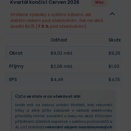
Kvartál končící Červen 2026
Miss
Obrat
$9,11 mld.
--
Smíšené výsledky s vyššími tržbami, ale
slabším ziskem pod očekáváním. Zisk na akcii
Příjmy
$2,1 mld.
--
dosáhl $4,15 (
7.5 %
pod očekáváním).
EPS
$4,53
--
Odhad
Skutečno
Obrat
$9,02 mld.
$9,29 mld.
Příjmy
$2,08 mld.
$1,93 mld.
EPS
$4,49
$4,15
Co se stalo a co očekávat dál
Linde má za sebou solidní čtvrtletí, kdy rekordní
tržby a silný příliv zakázek v oblasti elektroniky
převážily mírné zaostání v zisku na akcii. Klíčovým
příběhem zůstává expanze v sektoru polovodičů a
AI, což dokládá
rekordní objem nasmlouvaných