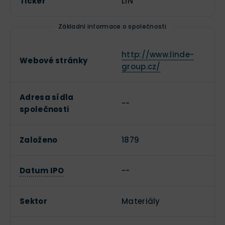
Ticker
LIN
Základní informace o společnosti
http://www.linde-
Webové stránky
group.cz/
Adresa sídla
--
společnosti
Založeno
1879
Datum IPO
--
Sektor
Materiály