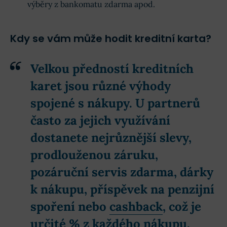
výběry z bankomatu zdarma apod.
Kdy se vám může hodit kreditní karta?
Velkou předností kreditních
karet jsou různé
výhody
spojené s nákupy
. U partnerů
často za jejich využívání
dostanete nejrůznější slevy,
prodlouženou záruku,
pozáruční servis zdarma, dárky
k nákupu, příspěvek na penzijní
spoření nebo
cashback
, což je
určité % z každého nákupu,