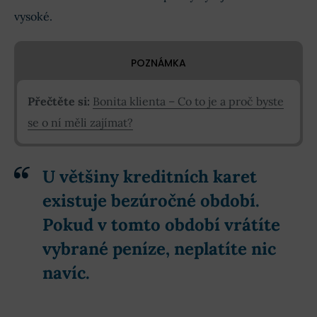
vysoké.
POZNÁMKA
Přečtěte si:
Bonita klienta – Co to je a proč byste
se o ní měli zajímat?
U většiny kreditních karet
existuje
bezúročné období
.
Pokud v tomto období vrátíte
vybrané peníze, neplatíte nic
navíc.