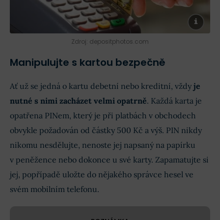
Zdroj: depositphotos.com
Manipulujte s kartou bezpečně
Ať už se jedná o kartu debetní nebo kreditní, vždy
je
nutné s nimi zacházet velmi opatrně
. Každá karta je
opatřena PINem, který je při platbách v obchodech
obvykle požadován od částky 500 Kč a výš. PIN nikdy
nikomu nesdělujte, nenoste jej napsaný na papírku
v peněžence nebo dokonce u své karty. Zapamatujte si
jej, popřípadě uložte do nějakého správce hesel ve
svém mobilním telefonu.