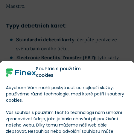
Maestro.
Typy debetních karet:
Standardní debetní karty:
čerpáte peníze ze
svého bankovního účtu.
Electronic Benefits Transfer (EBT):
tyto karty
vydávají státní a federální agentury, aby umožnily
Souhlas s použitím
cookies
využívat určité skupině uživatelů jejich výhody
při nákupu.
Abychom Vám mohli poskytnout co nejlepší služby,
Předplacené debetní karty:
lidé mohou provádět
používáme různé technologie, mezi které patří i soubory
cookies.
elektronické nákupy do výše, která je na kartě
předplacená.
Váš souhlas s použitím těchto technologií nám umožní
zpracovávat údaje, jako je Vaše chování při používání
našeho webu. Díky tomu můžeme náš web dále
Běžnému uživateli debetní karta naprosto dostačuje a
zlepšovat. Nesouhlas nebo odvolání souhlasu může