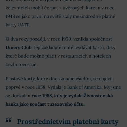
železnicích mohli čerpat z úvěrových karet a v roce
1948 se jako první na světě staly mezinárodně platné
karty UATP.
O dva roky později, v roce 1950, vznikla společnost
Diners Club
. Její zakladatel chtěl vydávat kartu, díky
které bude možné platit v restauracích a hotelech
bezhotovostně.
Plastové karty, které dnes známe všichni, se objevili
poprvé v roce 1958. Vydala je
Bank of Amerika
. My jsme
se dočkali
v roce 1988, kdy je vydala Živnostenská
banka jako součást tuzexového účtu
.
Prostřednictvím platební karty