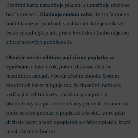
Kreditní karta usnadňuje placení a umožňuje obejít se
bez hotovosti.
Eliminuje směnu valut.
Tento faktor se
hodí hlavně při platbách v zahraničí, kde je celkově
často výhodnější platit právě kreditkou (nebo nějakou
z
internetových peněženek
).
Obvykle se s kreditkou pojí různé poplatky za
využívání
, a také úrok, pokud dlužnou částku
nestihnete zaplatit v bezúročném období. Systém
kreditních karet funguje tak, že finanční instituce
vydávají kreditní karty, navážou spolupráci s
obchodníky a ti pak mohou karty přijímat. Finance na
tento systém pochází z poplatků a úroků, které platí
držitele karet a také z poplatků a srážek z plateb, které
musí platit obchodníci.