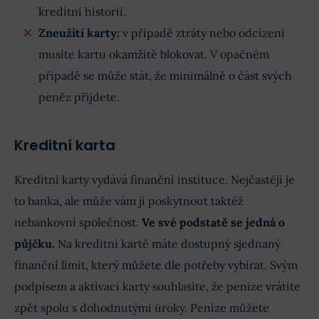
kreditní historii.
Zneužití karty:
v případě ztráty nebo odcizení
musíte kartu okamžitě blokovat. V opačném
případě se může stát, že minimálně o část svých
peněz přijdete.
Kreditní karta
Kreditní karty vydává finanční instituce. Nejčastěji je
to banka, ale může vám ji poskytnout taktéž
nebankovní společnost.
Ve své podstatě se jedná o
půjčku.
Na kreditní kartě máte dostupný sjednaný
finanční limit, který můžete dle potřeby vybírat. Svým
podpisem a aktivací karty souhlasíte, že peníze vrátíte
zpět spolu s dohodnutými úroky. Peníze můžete