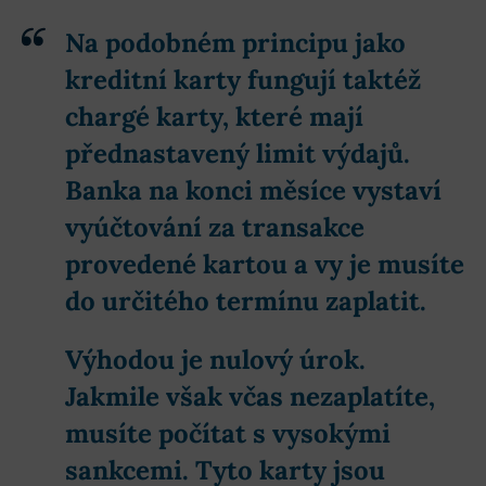
Na podobném principu jako
kreditní karty fungují taktéž
chargé karty
, které mají
přednastavený limit výdajů.
Banka na konci měsíce vystaví
vyúčtování za transakce
provedené kartou a vy je musíte
do určitého termínu zaplatit.
Výhodou je nulový úrok.
Jakmile však včas nezaplatíte,
musíte počítat s vysokými
sankcemi. Tyto karty jsou