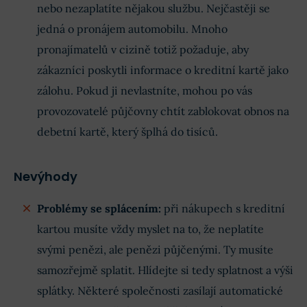
nebo nezaplatíte nějakou službu. Nejčastěji se
jedná o pronájem automobilu. Mnoho
pronajímatelů v cizině totiž požaduje, aby
zákazníci poskytli informace o kreditní kartě jako
zálohu. Pokud ji nevlastníte, mohou po vás
provozovatelé půjčovny chtít zablokovat obnos na
debetní kartě, který šplhá do tisíců.
Nevýhody
Problémy se splácením:
při nákupech s kreditní
kartou musíte vždy myslet na to, že neplatíte
svými penězi, ale penězi půjčenými. Ty musíte
samozřejmě splatit. Hlídejte si tedy splatnost a výši
splátky. Některé společnosti zasílají automatické