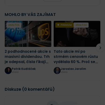
MOHLO BY VÁS ZAJÍMAT
ANALÝZA
PREMIUM
ANALÝZA
2 podhodnocené akcie s
Tato akcie mi po
Č
masivní dividendou. Trh
strmém cenovém růstu
p
je odepsal, čísla říkají
vydělala 60 %. Proč se
N
opak
(ne)vyplatí i nyní?
j
Patrik Kudláček
Jaroslav Jarolím
včera
včera
Diskuze (0 komentářů)