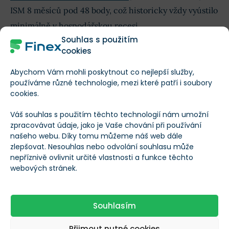
ISM 8 měsíců pod 48 body, což historicky vždy vyústilo
minimálně v hospodářskou recesi.
Souhlas s použitím
cookies
Na základě průmyslového indexu (industrial
production) dochází od září 2022 ke stagnaci.
Abychom Vám mohli poskytnout co nejlepší služby,
Průměrná týdenní pracovní doba (average weekly
používáme různé technologie, mezi které patří i soubory
cookies.
hours) se nedokázala ani vrátit na úrovně před
covidem. Na základě manufacturers new orders
Váš souhlas s použitím těchto technologií nám umožní
zpracovávat údaje, jako je Vaše chování při používání
probíhá od dubna 2022 stagnace. Jediné co se drží, je
našeho webu. Díky tomu můžeme náš web dále
trh práce. Ještě než samotná nezaměstnanost vzroste,
zlepšovat. Nesouhlas nebo odvolání souhlasu může
nepříznivě ovlivnit určité vlastnosti a funkce těchto
prvně je nutné pozorovat rostoucí žádosti o pomoc v
webových stránek.
nezaměstnanosti (initial claims). Ty jsou však i v těchto
chvílích na historických minimech.
Souhlasím
Přijmout nutné cookies