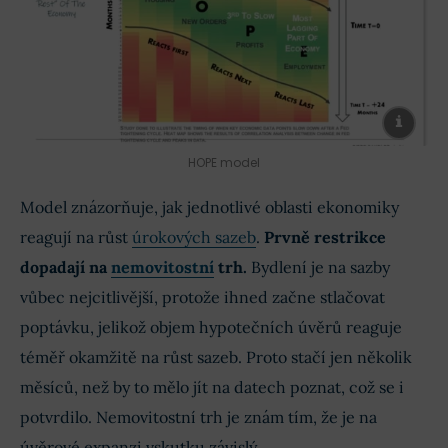
HOPE model
Model znázorňuje, jak jednotlivé oblasti ekonomiky
reagují na růst
úrokových sazeb
.
Prvně restrikce
dopadají na
nemovitostní
trh.
Bydlení je na sazby
vůbec nejcitlivější, protože ihned začne stlačovat
poptávku, jelikož objem hypotečních úvěrů reaguje
téměř okamžitě na růst sazeb. Proto stačí jen několik
měsíců, než by to mělo jít na datech poznat, což se i
potvrdilo. Nemovitostní trh je znám tím, že je na
úvěrové expanzi vskutku závislý.