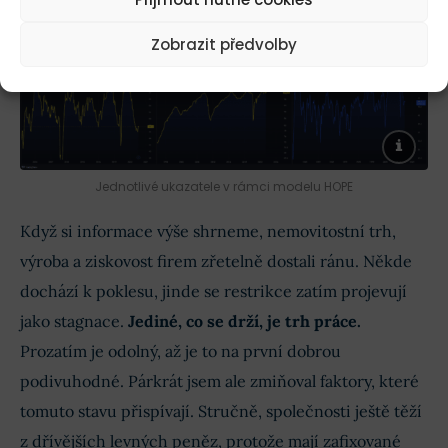
Zobrazit předvolby
Jednotlivé ukazatele v rámci modelu HOPE
Když si informace výše shrneme, nemovitostní trh,
výroba a ziskovost firem zřetelně dostali ránu. Někde
dochází k poklesu, jinde se restrikce zatím projevují
jako stagnace.
Jediné, co se drží, je trh práce.
Prozatím je odolný, až je to na první dobrou
podivuhodné. Párkrát jsem ale zmiňoval faktory, které
tomuto stavu přispívají. Stručně, společnosti ještě těží
z dřívějších levných peněz, protože mají zafixované