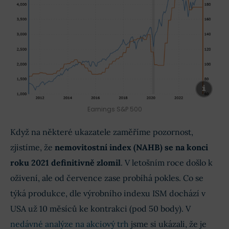
Earnings S&P 500
Když na některé ukazatele zaměříme pozornost,
zjistíme, že
nemovitostní index (NAHB) se na konci
roku 2021 definitivně zlomil
. V letošním roce došlo k
oživení, ale od července zase probíhá pokles. Co se
týká produkce, dle výrobního indexu ISM dochází v
USA už 10 měsíců ke kontrakci (pod 50 body). V
nedávné analýze na akciový trh
jsme si ukázali, že je