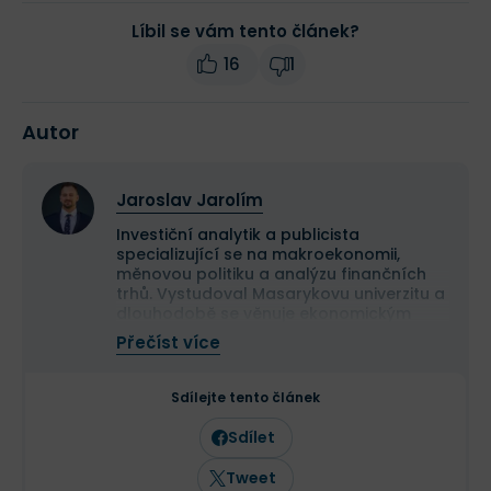
Líbil se vám tento článek?
16
1
Autor
Jaroslav Jarolím
Investiční analytik a publicista
specializující se na makroekonomii,
měnovou politiku a analýzu finančních
trhů. Vystudoval Masarykovu univerzitu a
dlouhodobě se věnuje ekonomickým
souvislostem vývoje kapitálových trhů.
Přečíst více
Ve Finexu publikuje odborné články
zaměřené na fundamentální a
technickou analýzu i makroekonomické
Sdílejte tento článek
dění. Vedle Finexu pravidelně publikuje
odborné články a komentáře také v
Sdílet
dalších českých ekonomických médiích,
včetně Hospodářských novin.
Tweet