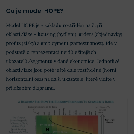
Co je model HOPE?
Model HOPE je v základu roztříděn na čtyři
oblasti/fáze
– h
ousing (bydlení),
o
rders (objednávky),
p
rofits (zisky) a
e
mployment (zaměstnanost). Jde v
podstatě o reprezentaci nejdůležitějších
ukazatelů/segmentů v dané ekonomice. Jednotlivé
oblasti/fáze jsou poté ještě dále roztříděné (horní
horizontální osa) na další ukazatele, které vidíte v
přiloženém diagramu.