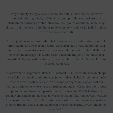
Ceny, hodnoty, kurzy a další ekonomická data, ať už v číselné či textové
podobě nebo v grafech, uváděné na tomto portálu jsou poskytovány
obchodními partnery a třetími stranami. Jsou pouze orientační, nemusí být
aktuální ani přesné a v žádném případě by neměly sloužit jako jediný podklad
pro investiční rozhodnutí.
Textový, video ani audio obsah publikovaný na tomto portálu slouží pouze k
informačním a vzdělávacím účelům. Nepředstavuje investiční poradenství,
individualizované doporučení ani výzvu k nákupu nebo prodeji jakéhokoli
investičního nástroje. Při tvorbě obsahu nezohledňujeme finanční situaci,
investiční cíle, znalosti, zkušenosti, investiční horizont ani toleranci k riziku
konkrétního čtenáře.
Investování do kryptoměn, akcií, ETF, komodit, CFD kontraktů, binárních opcí
a dalších finančních produktů je spojeno s rizikem kolísání hodnoty a může
vést ke ztrátě části nebo celé investované částky. Minulá výkonnost ani
odhady budoucího vývoje nejsou zárukou budoucích výsledků a návratnost
původně investovaných prostředků není zaručena. Při obchodování s
rozdílovými smlouvami dochází u vysokého podílu účtů retailových investorů
ke vzniku finanční ztráty. Měli byste zvážit, zda rozumíte tomu, jak rozdílové
smlouvy fungují, a zda si můžete dovolit vysoké riziko ztráty svých finančních
prostředků.