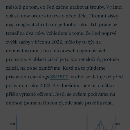
měsíců po tom, co Fed začne utahovat šrouby. V rámci
oblasti new orders to trvá o něco déle. Firemní zisky
mají reagovat zhruba do jednoho roku. Trh práce až
téměř za dva roky. Vzhledem k tomu, že Fed poprvé
zvýšil sazby v březnu 2022, mělo by to být na
nemovitostním trhu a na nových objednávkách
propsané. V oblasti zisků je to krapet složité, protože
záleží, na co se zaměříme. Když na to půjdeme
prismatem earnings
S&P 500
, vrchol se datuje už před
polovinou roku 2022. A v dnešním roce na oplátku
přišlo výrazné oživení. Jestli se ovšem podíváme na
důchod (personal income), zde stále probíhá růst.