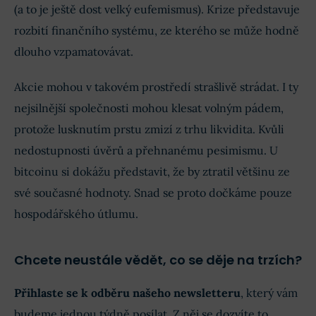
(a to je ještě dost velký eufemismus). Krize představuje
rozbití finančního systému, ze kterého se může hodně
dlouho vzpamatovávat.
Akcie mohou v takovém prostředí strašlivě strádat. I ty
nejsilnější společnosti mohou klesat volným pádem,
protože lusknutím prstu zmizí z trhu likvidita. Kvůli
nedostupnosti úvěrů a přehnanému pesimismu. U
bitcoinu si dokážu představit, že by ztratil většinu ze
své současné hodnoty. Snad se proto dočkáme pouze
hospodářského útlumu.
Chcete neustále vědět, co se děje na trzích?
Přihlaste se k odběru našeho newsletteru
, který vám
budeme jednou týdně posílat. Z něj se dozvíte to