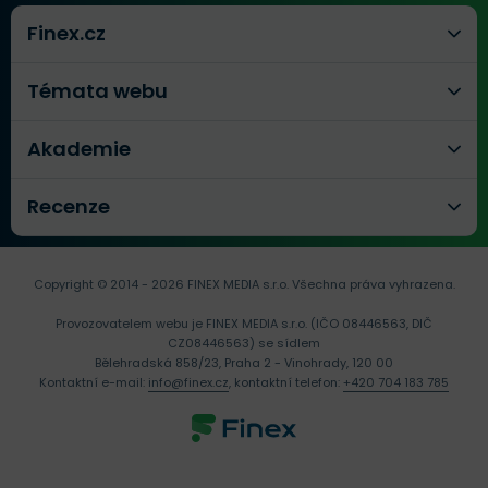
Finex.cz
Témata webu
Akademie
Recenze
Copyright © 2014 - 2026 FINEX MEDIA s.r.o.
Všechna práva vyhrazena.
Provozovatelem webu je FINEX MEDIA s.r.o. (IČO 08446563, DIČ
CZ08446563) se sídlem
Bělehradská 858/23, Praha 2 - Vinohrady, 120 00
Kontaktní e-mail:
info@finex.cz
, kontaktní telefon:
+420 704 183 785