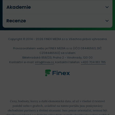
Akademie
Recenze
Copyright © 2014 - 2026 FINEX MEDIA s.r.o.
Všechna práva vyhrazena.
Provozovatelem webu je FINEX MEDIA s.r.o. (IČO 08446563, DIČ
CZ08446563) se sídlem
Bělehradská 858/23, Praha 2 - Vinohrady, 120 00
Kontaktní e-mail:
info@finex.cz
, kontaktní telefon:
+420 704 183 785
Ceny, hodnoty, kurzy a další ekonomická data, ať už v číselné či textové
podobě nebo v grafech, uváděné na tomto portálu jsou poskytovány
obchodními partnery a třetími stranami. Jsou pouze orientační, nemusí být