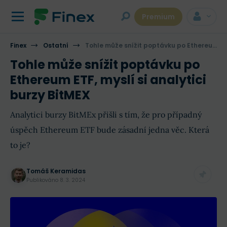
Premium
Finex
Ostatní
Tohle může snížit poptávku po Ethereum ETF, myslí si analytici burzy BitMEX
Tohle může snížit poptávku po
Ethereum ETF, myslí si analytici
burzy BitMEX
Analytici burzy BitMEx přišli s tím, že pro případný
úspěch Ethereum ETF bude zásadní jedna věc. Která
to je?
Tomáš Keramidas
Publikováno
8. 3. 2024