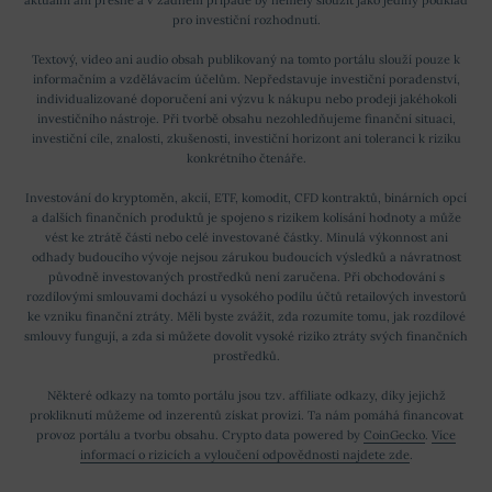
aktuální ani přesné a v žádném případě by neměly sloužit jako jediný podklad
pro investiční rozhodnutí.
Textový, video ani audio obsah publikovaný na tomto portálu slouží pouze k
informačním a vzdělávacím účelům. Nepředstavuje investiční poradenství,
individualizované doporučení ani výzvu k nákupu nebo prodeji jakéhokoli
investičního nástroje. Při tvorbě obsahu nezohledňujeme finanční situaci,
investiční cíle, znalosti, zkušenosti, investiční horizont ani toleranci k riziku
konkrétního čtenáře.
Investování do kryptoměn, akcií, ETF, komodit, CFD kontraktů, binárních opcí
a dalších finančních produktů je spojeno s rizikem kolísání hodnoty a může
vést ke ztrátě části nebo celé investované částky. Minulá výkonnost ani
odhady budoucího vývoje nejsou zárukou budoucích výsledků a návratnost
původně investovaných prostředků není zaručena. Při obchodování s
rozdílovými smlouvami dochází u vysokého podílu účtů retailových investorů
ke vzniku finanční ztráty. Měli byste zvážit, zda rozumíte tomu, jak rozdílové
smlouvy fungují, a zda si můžete dovolit vysoké riziko ztráty svých finančních
prostředků.
Některé odkazy na tomto portálu jsou tzv. affiliate odkazy, díky jejichž
prokliknutí můžeme od inzerentů získat provizi. Ta nám pomáhá financovat
provoz portálu a tvorbu obsahu. Crypto data powered by
CoinGecko
.
Více
informací o rizicích a vyloučení odpovědnosti najdete zde
.