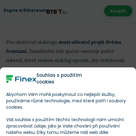
Kupte si Ethereum
Koupit!
Pro ukončení stakingu
musí uživatel projít dvěma
frontami.
Standardní exit queue omezuje počet
tokenů, které mohou staking opustit, aby redukovala
případný prodejní tlak. Momentálně je omezení
Souhlas s použitím
nastaveno na 100 tisíc ETH denně,
při současných
cookies
cenách téměř 400 milionů USD.
Abychom Vám mohli poskytnout co nejlepší služby,
používáme různé technologie, mezi které patří i soubory
To by mohl být pro ETFs problém z hlediska jejich
cookies.
denních odlivů. Čekání v této frontě v trvá v současné
Váš souhlas s použitím těchto technologií nám umožní
chvíli asi 12 hodin, ale v období volatilního trhu by
zpracovávat údaje, jako je Vaše chování při používání
mohlo být mnohem delší.
našeho webu. Díky tomu můžeme náš web dále