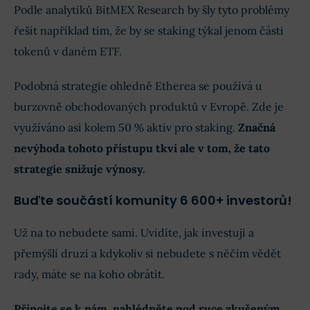
Podle analytiků BitMEX Research by šly tyto problémy
řešit například tím, že by se staking týkal jenom části
tokenů v daném ETF.
Podobná strategie ohledně Etherea se používá u
burzovně obchodovaných produktů v Evropě. Zde je
využíváno asi kolem 50 % aktiv pro staking.
Značná
nevýhoda tohoto přístupu tkví ale v tom, že tato
strategie snižuje výnosy.
Buďte součástí komunity 6 600+ investorů!
Už na to nebudete sami. Uvidíte, jak investují a
přemýšlí druzí a kdykoliv si nebudete s něčím vědět
rady, máte se na koho obrátit.
Připojte se k nám, nahlédněte pod ruce zkušeným