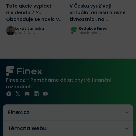
Tato akcie vyplácí
V Česku využívají
D
dividendu 7 %.
virtuální adresu hlavně
k
Obchoduje se navíc v
živnostníci, na
C
největší slevě za
Slovensku s.r.o.: data
z
Lukáš Janoška
Redakce Finex
posledních 5 let!
MojeSidlo.cz odhalují
před 2 týdny
minulý měsíc
strukturální rozdíl dvou
trhů
Finex.cz – Pomáháme dělat chytrá finanční
rozhodnutí
Finex.cz
Témata webu