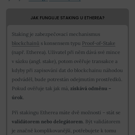
JAK FUNGUJE STAKING U ETHEREA?
Staking je zabezpečovací mechanismus
blockchainů
s konsensem typu
Proof-of-Stake
(např. Etherea). Uživatel při něm dává své mince
v sázku (angl. stake), potom ověřuje transakce a
kdyby při zapisování dat do blockchainu náhodou
podváděl, bude potrestán odejmutím prostředků.
Pokud ověřuje tak jak má,
získává odměnu –
úrok
.
Při stakingu Etherea máte dvě možnosti – stát se
validátorem
nebo delegátorem
. Být validátorem
je značně komplikovanější, potřebujete k tomu