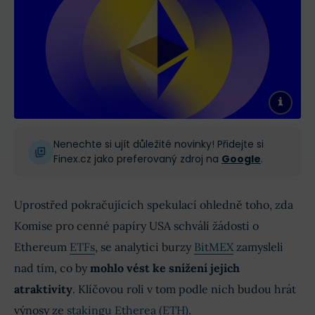
Nenechte si ujít důležité novinky! Přidejte si
Finex.cz jako preferovaný zdroj na
Google
.
Uprostřed pokračujících spekulací ohledně toho, zda
Komise pro cenné papíry USA schválí žádosti o
Ethereum
ETFs
, se analytici burzy
BitMEX
zamysleli
nad tím, co by
mohlo vést ke snížení jejich
atraktivity
. Klíčovou roli v tom podle nich budou hrát
výnosy ze
stakingu
Etherea (ETH)
.