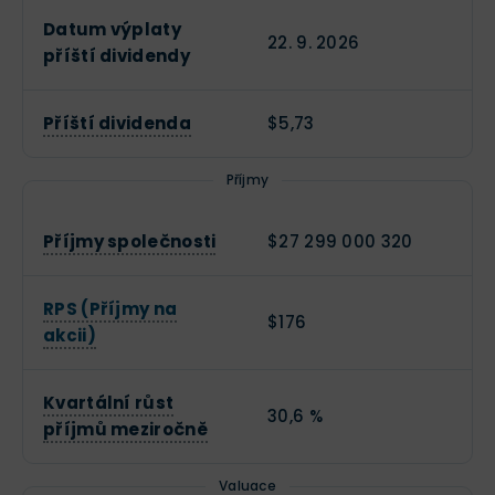
Datum výplaty
22. 9. 2026
příští dividendy
Příští dividenda
$5,73
Příjmy
Příjmy společnosti
$27 299 000 320
RPS (Příjmy na
$176
akcii)
Kvartální růst
30,6 %
příjmů meziročně
Valuace