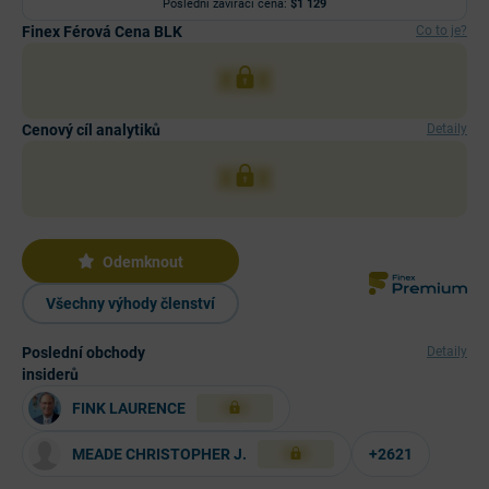
Poslední zavírací cena:
$1 129
Finex Férová Cena BLK
Co to je?
XXX
Cenový cíl analytiků
Detaily
XXX
Odemknout
Všechny výhody členství
Poslední obchody
Detaily
insiderů
FINK LAURENCE
XXX
MEADE CHRISTOPHER J.
+2621
XXX