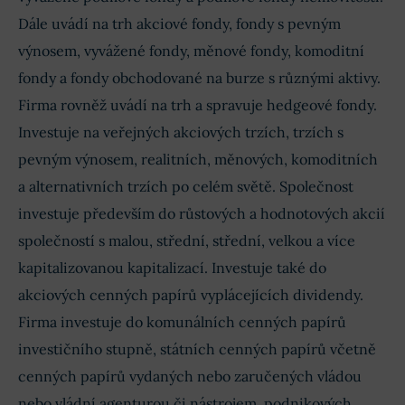
Dále uvádí na trh akciové fondy, fondy s pevným
výnosem, vyvážené fondy, měnové fondy, komoditní
fondy a fondy obchodované na burze s různými aktivy.
Firma rovněž uvádí na trh a spravuje hedgeové fondy.
Investuje na veřejných akciových trzích, trzích s
pevným výnosem, realitních, měnových, komoditních
a alternativních trzích po celém světě. Společnost
investuje především do růstových a hodnotových akcií
společností s malou, střední, střední, velkou a více
kapitalizovanou kapitalizací. Investuje také do
akciových cenných papírů vyplácejících dividendy.
Firma investuje do komunálních cenných papírů
investičního stupně, státních cenných papírů včetně
cenných papírů vydaných nebo zaručených vládou
nebo vládní agenturou či nástrojem, podnikových