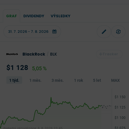
GRAF
DIVIDENDY
VÝSLEDKY
BlackRock
/
BLK
$1 128
5,05 %
1 týd.
1 měs.
3 měs.
1 rok
5 let
MAX
Poslední aktualizace:
6. 8. 2026 23:45