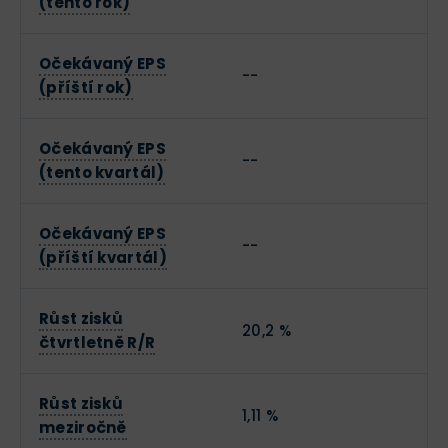
(tento rok)
Očekávaný EPS
--
(příští rok)
Očekávaný EPS
--
(tento kvartál)
Očekávaný EPS
--
(příští kvartál)
Růst zisků
20,2 %
čtvrtletně R/R
Růst zisků
1,11 %
meziročně