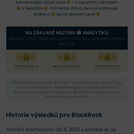
konsenzuální cílová cena
– s nejvyšším odhadem
a nejnižším
. Průměrná cílová cena představuje
změnu o
oproti aktuální ceně
.
NA ZÁKLADĚ NÁZORU
ANALYTIKŮ
Analytici z Wall Street, kteří nedávno vydali doporučení ohledně
akcií BLK.
XXX
XXX
XXX
NÍZKÝ CENOVÝ CÍL
PRŮM. CÍLOVÁ CENA
VYSOKÝ CENOVÝ CÍL
Váš kapitál může být ohrožen • Uvedená cena a graf jsou
pouze informativní. Negarantujeme žádné výnosy a
informace uvedené na těchto stránkách nepředstavují
investiční poradenství.
Historie výsledků pro BlackRock
Aktuální kvartál končí 30. 9. 2026 a očekává se, že