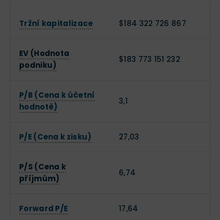
Tržní kapitalizace
$184 322 726 867
EV (Hodnota
$183 773 151 232
podniku)
P/B (Cena k účetní
3,1
hodnotě)
P/E (Cena k zisku)
27,03
P/S (Cena k
6,74
příjmům)
Forward P/E
17,64