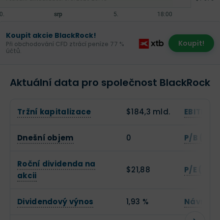
Koupit akcie BlackRock!
Koupit!
Při obchodování CFD ztrácí peníze 77 %
účtů.
Aktuální data pro společnost BlackRock
Tržní kapitalizace
$184,3 mld.
EBITDA
Dnešní objem
0
P/B (Cen
Roční dividenda na
$21,88
P/E (Cen
akcii
Dividendový výnos
1,93 %
Návratno