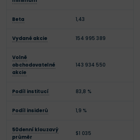
minimum
Beta
1,43
Vydané akcie
154 995 389
Volně
obchodovatelné
143 934 550
akcie
Podíl institucí
83,8 %
Podíl insiderů
1,9 %
50denní klouzavý
$1 035
průměr