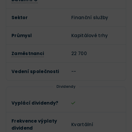
Sektor
Finanční služby
Průmysl
Kapitálové trhy
Zaměstnanci
22 700
Vedení společnosti
--
Dividendy
Vyplácí dividendy?
Frekvence výplaty
Kvartální
dividend