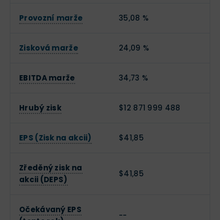
Provozní marže
35,08 %
Zisková marže
24,09 %
EBITDA marže
34,73 %
Hrubý zisk
$12 871 999 488
EPS (Zisk na akcii)
$41,85
Zředěný zisk na
$41,85
akcii (DEPS)
Očekávaný EPS
--