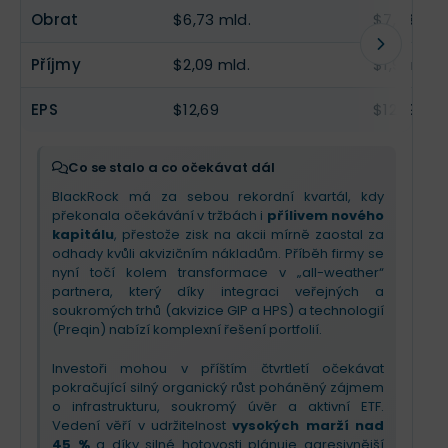
Obrat
$6,73 mld.
$7,08 mld
Příjmy
$2,09 mld.
$1,91 mld.
EPS
$12,69
$12,19
Co se stalo a co očekávat dál
BlackRock má za sebou rekordní kvartál, kdy
překonala očekávání v tržbách i
přílivem nového
kapitálu
, přestože zisk na akcii mírně zaostal za
odhady kvůli akvizičním nákladům. Příběh firmy se
nyní točí kolem transformace v „all-weather“
partnera, který díky integraci veřejných a
soukromých trhů (akvizice GIP a HPS) a technologií
(Preqin) nabízí komplexní řešení portfolií.
Investoři mohou v příštím čtvrtletí očekávat
pokračující silný organický růst poháněný zájmem
o infrastrukturu, soukromý úvěr a aktivní ETF.
Vedení věří v udržitelnost
vysokých marží nad
45 %
a díky silné hotovosti plánuje agresivnější