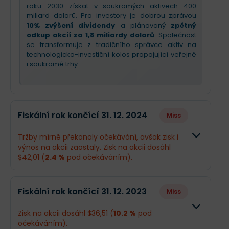
roku 2030 získat v soukromých aktivech 400
miliard dolarů. Pro investory je dobrou zprávou
10% zvýšení dividendy
a plánovaný
zpětný
odkup akcií za 1,8 miliardy dolarů
. Společnost
se transformuje z tradičního správce aktiv na
technologicko-investiční kolos propojující veřejné
i soukromé trhy.
Fiskální rok končící 31. 12. 2024
Miss
Tržby mírně překonaly očekávání, avšak zisk i
výnos na akcii zaostaly. Zisk na akcii dosáhl
$42,01 (
2.4 %
pod očekáváním).
Odhad
Skutečn
Fiskální rok končící 31. 12. 2023
Miss
Obrat
$20,32 mld.
$20,41 ml
Zisk na akcii dosáhl $36,51 (
10.2 %
pod
očekáváním).
Příjmy
$7,17 mld.
$6,37 ml