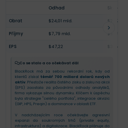
soukromými trhy. Přestože zisk na akcii (EPS)
stala
lídrem v soukromých trzích (private
EPS
$56,41
--
zaostal za očekáváním kvůli jednorázovým
markets)
. V roce 2026 očekávejte agresivní
Odhad
Skutečn
nepeněžním odpisům (investice do Circle) a
expanzi do soukromých aktiv pro běžné investory
vyššímu počtu akcií po akvizicích, příběh firmy je o
a penzijní plány. BlackRock plánuje
zvýšit
Obrat
$24,01 mld.
$24,22 ml
masivní expanzi.
dividendu o 10 %
a zpětně odkoupit akcie za 1,8
miliardy USD, což signalizuje silnou důvěru ve
Příjmy
$7,79 mld.
$5,55 ml
Strategické pohlcení společností GIP a HPS z
budoucí růst marží a technologií Aladdin.
BlackRocku dělá
lídra v oblasti infrastruktury a
soukromého úvěrování
. Pro nadcházející kvartál,
EPS
$47,22
$35,42
který je historicky nejsilnější, očekávejte další růst
poplatků a integraci technologií Aladdin a Preqin.
Investoři by se měli zaměřit na
ambiciózní plány
Co se stalo a co očekávat dál
v tokenizaci aktiv
a zapojení soukromého
BlackRock má za sebou rekordní rok, kdy od
kapitálu do penzijních plánů, což otevírá zcela
klientů získal
téměř 700 miliard dolarů nových
nové trhy. Firma je v nejlepší kondici za poslední
aktiv
. Přestože realita čistého zisku a zisku na akcii
roky.
(EPS) zaostala za původními odhady analytiků,
firma vykazuje silnou dynamiku. Klíčem k úspěchu
byla strategie "celého portfolia", integrace akvizic
(GIP, HPS, Preqin) a dominance v oblasti ETF.
V nadcházejícím roce očekávejte agresivní
expanzi do soukromých trhů (private equity,
infrastruktura) a digitalizace. BlackRock plánuje do