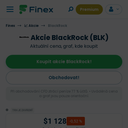
Premium
Finex
📈 Akcie
BlackRock
Akcie BlackRock (BLK)
Aktuální cena, graf, kde koupit
Koupit akcie BlackRock!
Obchodovat!
Při obchodování CFD ztrácí peníze 77 % účtů. • Uváděná cena
a graf jsou pouze orientační.
TRH JE ZAVŘENÝ
$1 128
-0,52 %