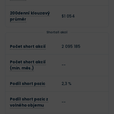
200denní klouzavý
$1 054
průměr
Shortaři akcií
Počet short akcií
2 095 185
Počet short akcií
--
(min. měs.)
Podíl short pozic
2,3 %
Podíl short pozic z
--
volného objemu