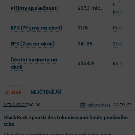
Návratno
Příjmy společnosti
$27,3 mld.
kapitálu
RPS (Příjmy na akcii)
$176
Provozn
EPS (Zisk na akcii)
$41,85
Zisková
Účetní hodnota na
$364,9
EV (Hodn
akcii
NEJČTENĚJŠÍ
ŽIVĚ
AKTUALIZACE
ZA
01:00
CO TO JE?
BlackRock spouští dva tokenizované fondy peněžního
trhu