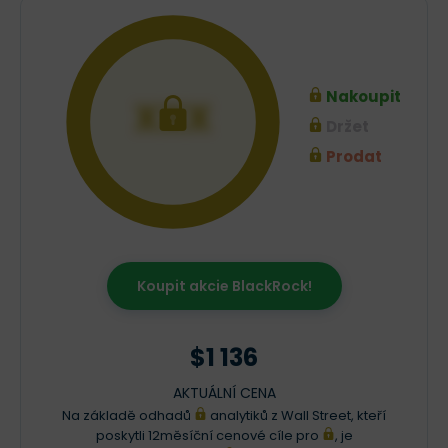
Nakoupit
XXX
Držet
Prodat
Koupit akcie BlackRock!
$1 136
AKTUÁLNÍ CENA
Na základě odhadů
analytiků z Wall Street, kteří
poskytli 12měsíční cenové cíle pro
, je