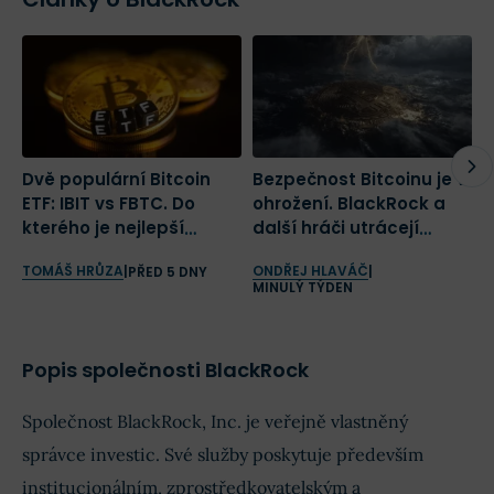
Dvě populární Bitcoin
Bezpečnost Bitcoinu je v
B
ETF: IBIT vs FBTC. Do
ohrožení. BlackRock a
d
kterého je nejlepší
další hráči utrácejí
n
investovat?
miliony dolarů na jeho
a
TOMÁŠ HRŮZA
ONDŘEJ HLAVÁČ
O
|
PŘED 5 DNY
|
záchranu
v
MINULÝ TÝDEN
Popis společnosti BlackRock
Společnost BlackRock, Inc. je veřejně vlastněný
správce investic. Své služby poskytuje především
institucionálním, zprostředkovatelským a