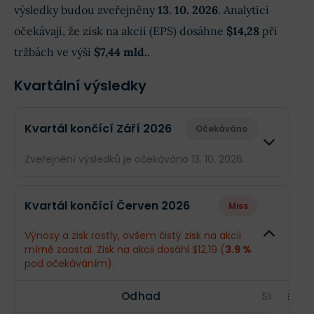
výsledky budou zveřejněny
13. 10. 2026
. Analytici
očekávají, že zisk na akcii (EPS) dosáhne
$14,28
při
tržbách ve výši
$7,44 mld.
.
Kvartální výsledky
Kvartál končící Září 2026
Očekáváno
Zveřejnění výsledků je očekáváno 13. 10. 2026.
Odhad
Skutečn
Kvartál končící Červen 2026
Miss
Obrat
$7,44 mld.
--
Výnosy a zisk rostly, ovšem čistý zisk na akcii
mírně zaostal. Zisk na akcii dosáhl $12,19 (
3.9 %
Příjmy
$2,35 mld.
--
pod očekáváním).
EPS
$14,28
--
Odhad
Skutečno