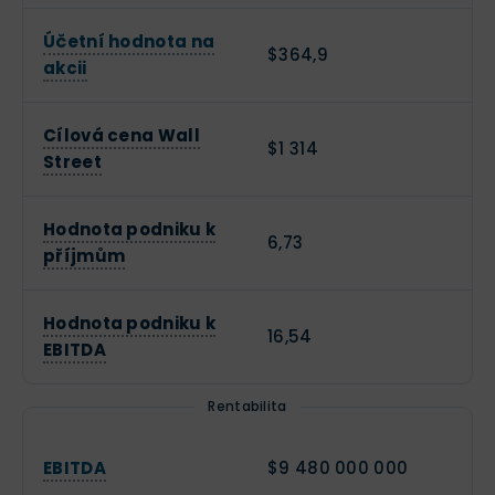
Účetní hodnota na
$364,9
akcii
Cílová cena Wall
$1 314
Street
Hodnota podniku k
6,73
příjmům
Hodnota podniku k
16,54
EBITDA
Rentabilita
EBITDA
$9 480 000 000