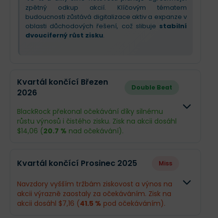
zpětný odkup akcií. Klíčovým tématem
budoucnosti zůstává digitalizace aktiv a expanze v
oblasti důchodových řešení, což slibuje
stabilní
dvouciferný růst zisku
.
Kvartál končící Březen
Double Beat
2026
BlackRock překonal očekávání díky silnému
růstu výnosů i čistého zisku. Zisk na akcii dosáhl
$14,06 (
20.7 %
nad očekávání).
Odhad
Skutečnos
Kvartál končící Prosinec 2025
Miss
Obrat
$6,55 mld.
$6,7 mld.
Navzdory vyšším tržbám ziskovost a výnos na
akcii výrazně zaostaly za očekáváním. Zisk na
Příjmy
$1,92 mld.
$2,21 mld.
akcii dosáhl $7,16 (
41.5 %
pod očekáváním).