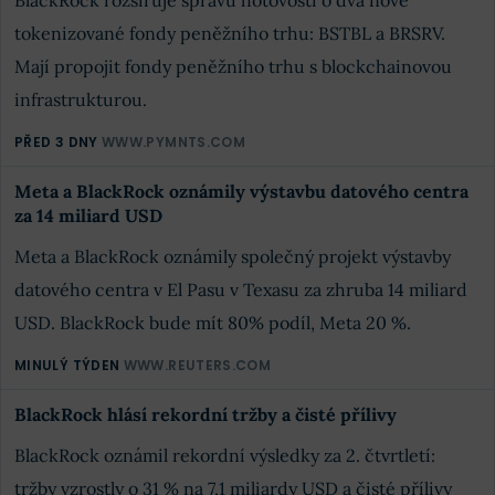
BlackRock rozšiřuje správu hotovosti o dva nové
tokenizované fondy peněžního trhu: BSTBL a BRSRV.
Mají propojit fondy peněžního trhu s blockchainovou
infrastrukturou.
PŘED 3 DNY
WWW.PYMNTS.COM
Meta a BlackRock oznámily výstavbu datového centra
za 14 miliard USD
Meta a BlackRock oznámily společný projekt výstavby
datového centra v El Pasu v Texasu za zhruba 14 miliard
USD. BlackRock bude mít 80% podíl, Meta 20 %.
MINULÝ TÝDEN
WWW.REUTERS.COM
BlackRock hlásí rekordní tržby a čisté přílivy
BlackRock oznámil rekordní výsledky za 2. čtvrtletí:
tržby vzrostly o 31 % na 7,1 miliardy USD a čisté přílivy