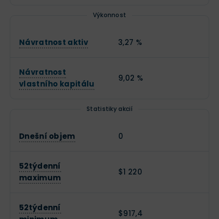
Výkonnost
Návratnost aktiv
3,27 %
Návratnost
9,02 %
vlastního kapitálu
Statistiky akcií
Dnešní objem
0
52týdenní
$1 220
maximum
52týdenní
$917,4