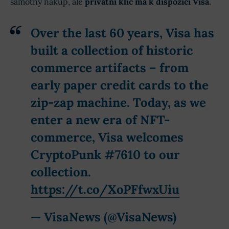
samotný nákup, ale
privátní klíč má k dispozici Visa
.
Over the last 60 years, Visa has
built a collection of historic
commerce artifacts – from
early paper credit cards to the
zip-zap machine. Today, as we
enter a new era of NFT-
commerce, Visa welcomes
CryptoPunk #7610 to our
collection.
https://t.co/XoPFfwxUiu
— VisaNews (@VisaNews)