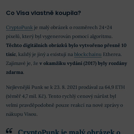
Co Visa vlastně koupila?
CryptoPunk
je malý obrázek o rozměrech 24×24
pixelů, který byl vygenerován pomocí algoritmu.
Těchto digitálních obrázků bylo vytvořeno přesně 10
tisíc
, každý je jiný a existují na
blockchainu
Etherea.
Zajímavé je, že
v okamžiku vydání (2017) byly rozdány
zdarma
.
Nejlevnější Punk se k 23. 8. 2021 prodával za 64,9 ETH
(téměř 4,7 mil. Kč). Tento rychlý cenový nárůst byl
velmi pravděpodobně pouze reakcí na nové zprávy o
nákupu Visou.
CryptoPunk
je malý obrázek o