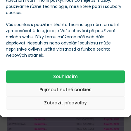
Návod pro ostatní
Abychom Vám mohli poskytnout co nejlepší služby,
používáme různé technologie, mezi které patří i soubory
cookies.
Visa zároveň s nákupem vydala svůj první
whitepaper
, ve kterém popisuje, jak společnosti
Váš souhlas s použitím těchto technologií nám umožní
zpracovávat údaje, jako je Vaše chování při používání
mohou do tohoto odvětví vstoupit
a začít vydávat
našeho webu. Díky tomu můžeme náš web dále
svoje vlastní NFT. Nejedná se o vyčerpávající návod,
zlepšovat. Nesouhlas nebo odvolání souhlasu může
nepříznivě ovlivnit určité vlastnosti a funkce těchto
nýbrž jde pouze o nastínění možností a základních
webových stránek.
postupů.
Vstup velkých hráčů do světa NFT je brán jako
silný
Souhlasím
býčí impuls
, který pravděpodobně vyžene i ceny
Přijmout nutné cookies
zbytku trhu.
Zobrazit předvolby