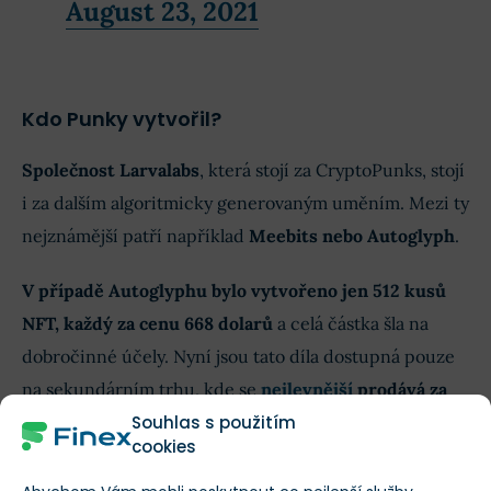
August 23, 2021
Kdo Punky vytvořil?
Společnost Larvalabs
, která stojí za CryptoPunks, stojí
i za dalším algoritmicky generovaným uměním. Mezi ty
nejznámější patří například
Meebits nebo Autoglyph
.
V případě Autoglyphu bylo vytvořeno jen 512 kusů
NFT, každý za cenu 668 dolarů
a celá částka šla na
dobročinné účely. Nyní jsou tato díla dostupná pouze
na sekundárním trhu, kde se
nejlevnější
prodává za
Souhlas s použitím
355 ETH (přes 25 mil. Kč k 24. 8. 2021)
.
cookies