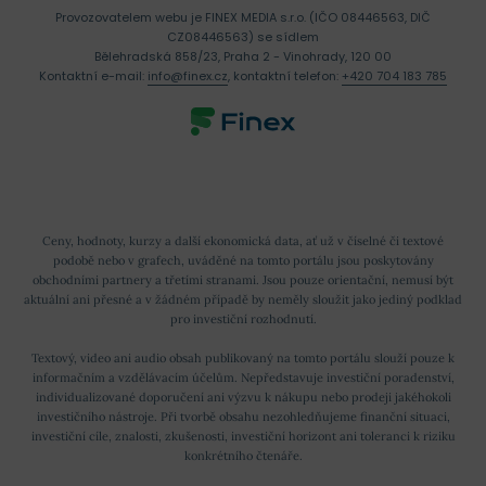
Provozovatelem webu je FINEX MEDIA s.r.o. (IČO 08446563, DIČ
CZ08446563) se sídlem
Bělehradská 858/23, Praha 2 - Vinohrady, 120 00
Kontaktní e-mail:
info@finex.cz
, kontaktní telefon:
+420 704 183 785
Ceny, hodnoty, kurzy a další ekonomická data, ať už v číselné či textové
podobě nebo v grafech, uváděné na tomto portálu jsou poskytovány
obchodními partnery a třetími stranami. Jsou pouze orientační, nemusí být
aktuální ani přesné a v žádném případě by neměly sloužit jako jediný podklad
pro investiční rozhodnutí.
Textový, video ani audio obsah publikovaný na tomto portálu slouží pouze k
informačním a vzdělávacím účelům. Nepředstavuje investiční poradenství,
individualizované doporučení ani výzvu k nákupu nebo prodeji jakéhokoli
investičního nástroje. Při tvorbě obsahu nezohledňujeme finanční situaci,
investiční cíle, znalosti, zkušenosti, investiční horizont ani toleranci k riziku
konkrétního čtenáře.