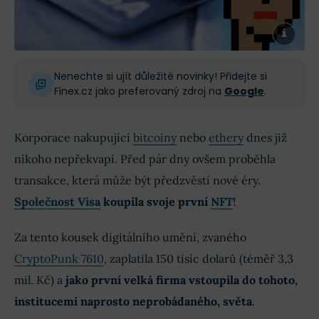
Nenechte si ujít důležité novinky! Přidejte si
Finex.cz jako preferovaný zdroj na
Google
.
Korporace nakupující
bitcoiny
nebo
ethery
dnes již
nikoho nepřekvapí. Před pár dny ovšem proběhla
transakce, která může být předzvěstí nové éry.
Společnost Visa
koupila svoje první
NFT
!
Za tento kousek digitálního umění, zvaného
CryptoPunk 7610
, zaplatila 150 tisíc dolarů (téměř 3,3
mil. Kč) a
jako první velká firma vstoupila do tohoto,
institucemi naprosto neprobádaného, světa
.