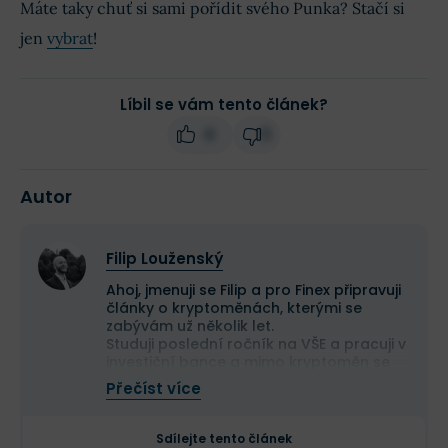
Máte taky chuť si sami pořídit svého Punka? Stačí si
jen
vybrat
!
Líbil se vám tento článek?
4
0
Autor
Filip Louženský
Ahoj, jmenuji se Filip a pro Finex připravuji
články o kryptoměnách, kterými se
zabývám už několik let.
Studuji poslední ročník na VŠE a pracuji v
investiční bance a mimo kryptoměn se
zajímám i o svět investování a osobních
Přečíst více
financí. Žiji v permanentním strachu z
toho, že nikdy nebudu mít žádný důchod,
a tak masivně investuji do zahraničních
Sdílejte tento článek