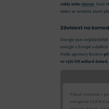
rubly nebo
zlatem
. Není v
smluv se zeměmi, které pla
Závislost na komod
Energie jsou nejdůležitěj
energie v Evropě a dalších 
Podle agentury Reuters
př
ve výši 119 miliard dolarů
.
Pokud vezmeme v potaz
energiemi 53,8 % z ce
miliardy dolarů, uvádí