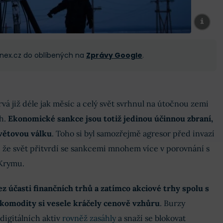
 Finex.cz do oblíbených na
Zprávy Google
.
vá již déle jak měsíc a celý svět svrhnul na útočnou zemi
h.
Ekonomické sankce jsou totiž jedinou účinnou zbraní,
světovou válku
. Toho si byl samozřejmě agresor před invazí
, že svět přitvrdí se sankcemi mnohem více v porovnání s
 Krymu.
z účasti finančních trhů a zatímco akciové trhy spolu s
komodity si vesele kráčely cenově vzhůru
. Burzy
igitálních aktiv
rovněž zasáhly
a snaží se blokovat