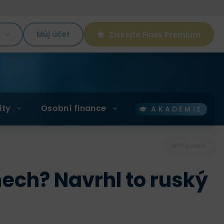
K
Můj účet
Získejte Finex Premium
ity
Osobní finance
AKADEMIE
nech? Navrhl to ruský