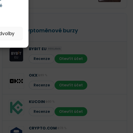
té
RECENZE
TOP Kryptoměnové burzy
edvolby
BYBIT EU
REKLAMA
Recenze
Otevřít účet
OKX
89 %
Recenze
Otevřít účet
KUCOIN
80 %
Recenze
Otevřít účet
CRYPTO.COM
78 %