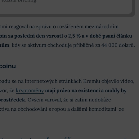
nami reagoval na zprávu o rozšířeném mezinárodním
oin za poslední den vzrostl o 2,5 % a v době psaní článku
imům
, kdy se aktivum obchoduje přibližně za 44 000 dolarů.
tcoinu
opadu se na internetových stránkách Kremlu objevilo video,
ázor, že
kryptoměny
mají právo na existenci a mohly by
 prostředek
. Ovšem varoval, že si zatím nedokáže
aktiva na obchodování s ropou a dalšími komoditami, ze