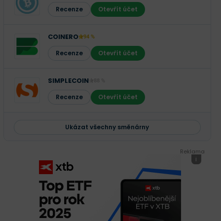
Recenze
Otevřít účet
COINERO
94 %
Recenze
Otevřít účet
SIMPLECOIN
88 %
Recenze
Otevřít účet
Ukázat všechny směnárny
Reklama
i