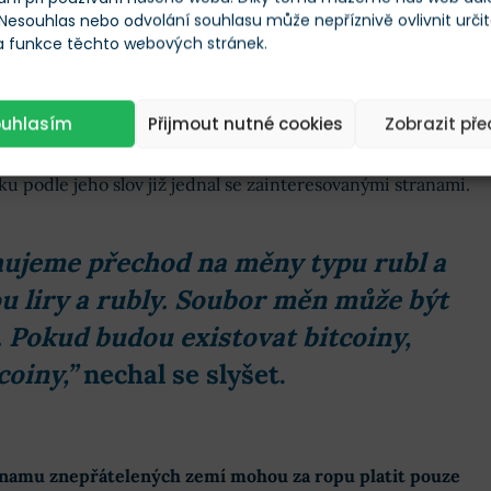
 Nesouhlas nebo odvolání souhlasu může nepříznivě ovlivnit urči
 a funkce těchto webových stránek.
ace, Pavel Zavalnyj, uvedl, že spřátelené země by mohly
ruských rublech, čínských jüanech, tureckých lirách
nebo
ouhlasím
Přijmout nutné cookies
Zobrazit př
místo mezinárodního standardu, kterým je americký
ku podle jeho slov již jednal se zainteresovanými stranami.
rhujeme přechod na měny typu rubl a
u liry a rubly. Soubor měn může být
. Pokud budou existovat bitcoiny,
coiny,”
nechal se slyšet.
znamu znepřátelených zemí mohou za ropu platit pouze