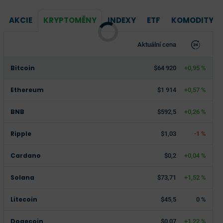
AKCIE
KRYPTOMĚNY
INDEXY
ETF
KOMODITY
Aktuální cena
Bitcoin
$64 920
+0,95 %
Ethereum
$1 914
+0,57 %
BNB
$592,5
+0,26 %
Ripple
$1,03
-1 %
Cardano
$0,2
+0,04 %
Solana
$73,71
+1,52 %
Litecoin
$45,5
0 %
Dogecoin
$0,07
+1,22 %