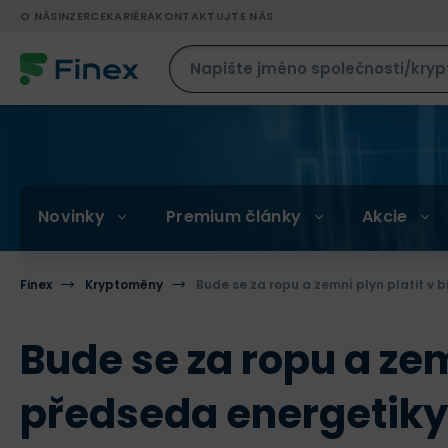
O NÁS
INZERCE
KARIÉRA
KONTAKTUJTE NÁS
Novinky
Premium články
Akcie
Finex
Kryptoměny
Bude se za ropu a zemní plyn platit v 
Bude se za ropu a zem
předseda energetiky