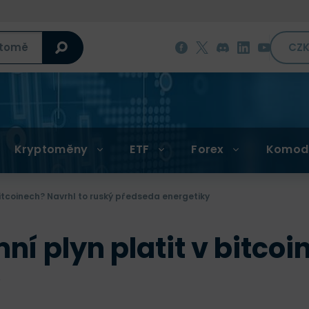
CZ
Kryptoměny
ETF
Forex
Komod
bitcoinech? Navrhl to ruský předseda energetiky
ní plyn platit v bitcoi