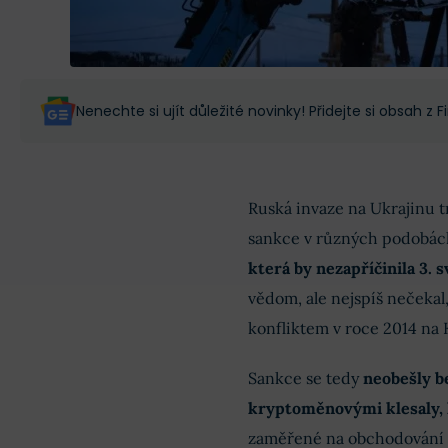
Nenechte si ujít důležité novinky! Přidejte si obsah z
Ruská invaze na Ukrajinu tr
sankce v různých podobác
která by nezapříčinila 3. 
vědom, ale nejspíš nečekal
konfliktem v roce 2014 na
Sankce se tedy
neobešly be
kryptoměnovými klesaly, 
zaměřené na obchodování d