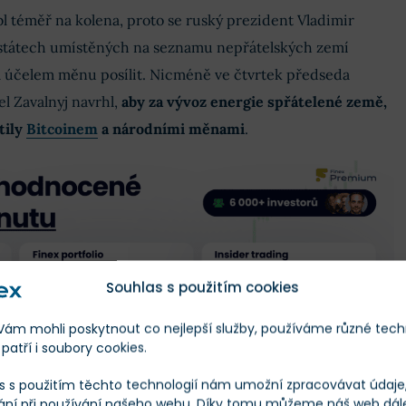
bl téměř na kolena, proto se ruský prezident Vladimir
 státech umístěných na seznamu nepřátelských zemí
za účelem měnu posílit. Nicméně ve čtvrtek předseda
l Zavalnyj navrhl,
aby za vývoz energie spřátelené země,
tily
Bitcoinem
a národními měnami
.
Souhlas s použitím cookies
m mohli poskytnout co nejlepší služby, používáme různé tech
patří i soubory cookies.
s s použitím těchto technologií nám umožní zpracovávat údaje, 
ání při používání našeho webu. Díky tomu můžeme náš web dál