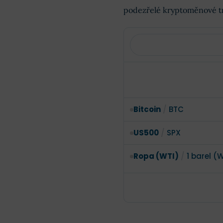
podezřelé kryptoměnové t
Bitcoin
/
BTC
US500
/
SPX
Ropa (WTI)
/
1 barel (