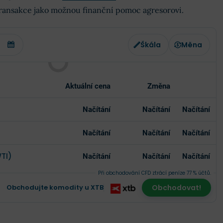
ransakce jako možnou finanční pomoc agresorovi.
Škála
Měna
Aktuální cena
Změna
Načítání
Načítání
Načítání
Načítání
Načítání
Načítání
WTI)
Načítání
Načítání
Načítání
Při obchodování CFD ztrácí peníze 77 % účtů.
Obchodujte komodity u XTB
Obchodovat!