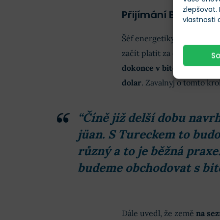
zlepšovat.
Přijímání Bitcoinu
vlastnosti
Šéf energetiky Ruské feder
začít platit za energie v 
S
dokonce v bitcoinech, na
dolar
. Zavalnyj o tomto kro
“Číně již delší dobu nav
jüan. S Tureckem to budo
různý a to je běžná praxe
budeme obchodovat s bit
Dále uvedl, že země
na se