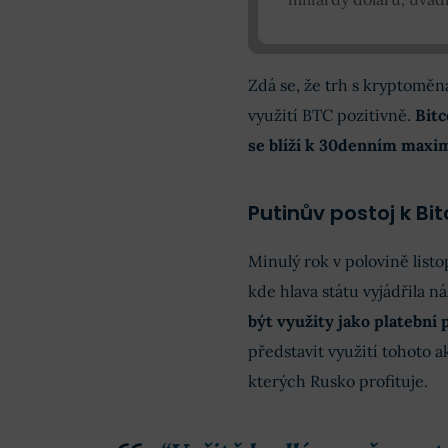
Zdá se, že trh s kryptomě
využití BTC pozitivně.
Bitc
se blíží k 30denním max
Putinův postoj k Bi
Minulý rok v polovině list
kde hlava státu vyjádřila n
být využity jako platební
představit využití tohoto 
kterých Rusko profituje.