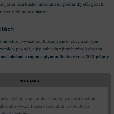
šak jasné, zda Rusko může změnit podmínky stávajících
tí v eurech nebo dolarech.
itách
ší komoditou vyváženou Ruskem a je klíčovým zdrojem
zemích, pro něž je její náhrada z jiných zdrojů obtížná.
inesl obchod s ropou a plynem Rusku v roce 2021 příjmy
POZNÁMKA
 elektřinu, ropu, uhlí a zemní plyn, tvoří obchod s
lkového vývozu Ruska v roce 2021 ve výši 388,4
 Russia Briefing.