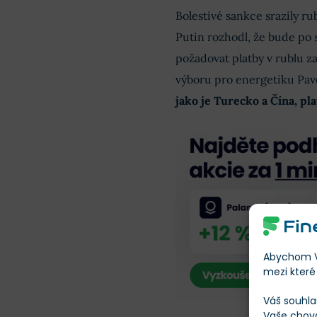
Bolestivé sankce srazily ru
Putin rozhodl, že bude po
požadovat platby v rublu 
výboru pro energetiku Pave
jako je Turecko a Čína, pla
Abychom Vá
mezi které 
Váš souhla
Vaše chov