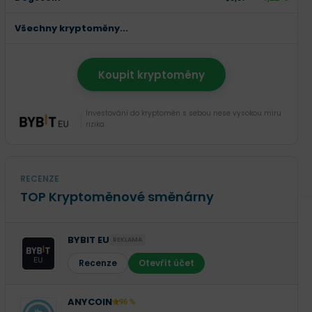
Všechny kryptoměny...
Koupit kryptoměny
Investování do kryptoměn s sebou nese vysokou míru
rizika.
RECENZE
TOP Kryptoměnové směnárny
BYBIT EU
REKLAMA
Recenze
Otevřít účet
ANYCOIN
96 %