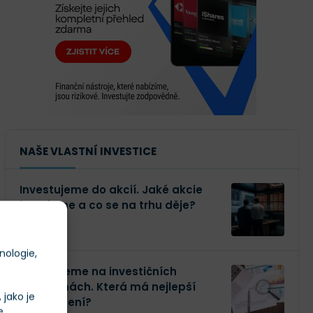
NAŠE VLASTNÍ INVESTICE
Investujeme do akcií. Jaké akcie
kupujeme a co se na trhu děje?
nologie,
Investujeme na investičních
platformách. Která má nejlepší
jako je
zhodnocení?
e