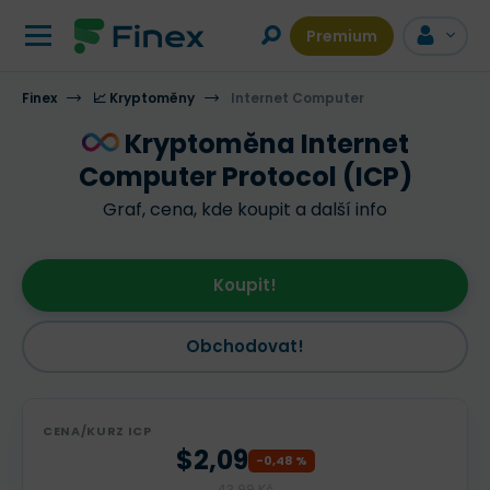
Premium
Finex
📈 Kryptoměny
POPIS
VÍCE INFORMACÍ
Internet Computer
DISKUZE
Kryptoměna Internet
Computer Protocol (ICP)
Graf, cena, kde koupit a další info
Koupit!
Obchodovat!
CENA/KURZ ICP
$2,09
-0,48 %
43,99 Kč