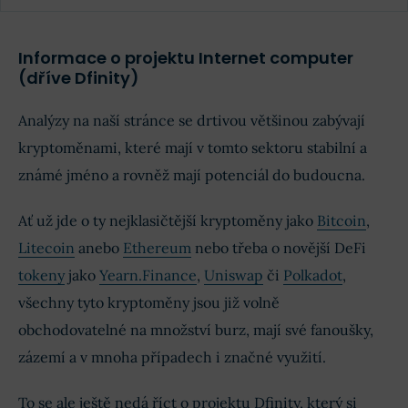
Informace o projektu Internet computer
(dříve Dfinity)
Analýzy na naší stránce se drtivou většinou zabývají
kryptoměnami, které mají v tomto sektoru stabilní a
známé jméno a rovněž mají potenciál do budoucna.
Ať už jde o ty nejklasičtější kryptoměny jako
Bitcoin
,
Litecoin
anebo
Ethereum
nebo třeba o novější DeFi
tokeny
jako
Yearn.Finance
,
Uniswap
či
Polkadot
,
všechny tyto kryptoměny jsou již volně
obchodovatelné na množství burz, mají své fanoušky,
zázemí a v mnoha případech i značné využití.
To se ale ještě nedá říct o projektu Dfinity, který si