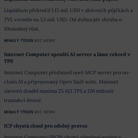
Liquidium překročil 1,15 mil. USD v aktivních půjčkách a
TVL vzrostlo na 3,1 mil. USD. Od dubna jde zhruba o
10násobný růst.
MINULÝ TÝDEN
BSC.NEWS
Internet Computer spouští AI server a láme rekord v
TPS
Internet Computer představil nový MCP server pro on-
chain AI a připravovaný Open SaaS suite. Mainnet
zároveň dosáhl maxima 25 621 TPS a 126 milionů
transakcí denně.
MINULÝ TÝDEN
BSC.NEWS
ICP chystá cloud pro odolný provoz
Internet Computer ($ICP) chystá cloudové enginy s