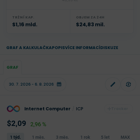
TRŽNÍ KAP.
OBJEM ZA 24H
$1,16 mld.
$24,83 mil.
GRAF A KALKULAČKA
POPIS
VÍCE INFORMACÍ
DISKUZE
GRAF
Internet Computer
/
ICP
$2,09
2,96 %
1 týd.
1 měs.
3 měs.
1 rok
5 let
MAX