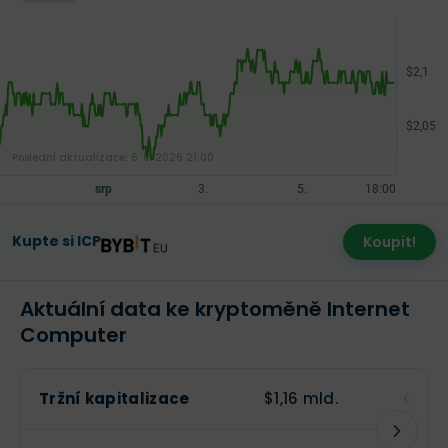
Poslední aktualizace:
6. 8. 2026 21:00
Kupte si ICP
Koupit!
Aktuální data ke kryptoměně Internet
Computer
Tržní kapitalizace
$1,16 mld.
Obch