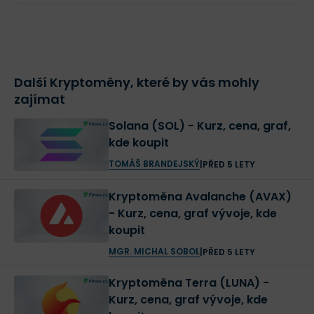
jako mozek pro celý Internet Computer.
Tento Internet Computer má sloužit jako první
decentralizovaný blockchain počítač
, který bude
Další Kryptoměny, které by vás mohly
využívat Chain Key Technology, která dělí takzvané
zajímat
calls ze smart kontraktů na dva typy: “update calls” a
Solana (SOL) - Kurz, cena, graf,
“query calls.”
kde koupit
TOMÁŠ BRANDEJSKÝ
|
PŘED 5 LETY
Update calls
jsou vypořádány do jedné maximálně
dvou sekund, což bude záviset na tom, jak rychle
Kryptoměna Avalanche (AVAX)
se budou produkované nové bloky.
- Kurz, cena, graf vývoje, kde
Query calls
budou adresovány a vyřešeny v
koupit
milisekundách. To umožní blockchain vývojářům
MGR. MICHAL SOBOL
|
PŘED 5 LETY
vytvoření takové user experience, která bude
Kryptoměna Terra (LUNA) -
moci konkurovat klasickým webovým aplikacím.
Kurz, cena, graf vývoje, kde