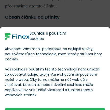
představíme v tomto článku.
Obsah článku od Dfinity
Co je to Dfinity?
Souhlas s použitím
cookies
Jak Dfinity funguje?
Abychom Vám mohli poskytnout co nejlepší služby,
používáme různé technologie, mezi které patří i soubory
cookies.
Historie Dfinity
Zobrazit celý text
Váš souhlas s použitím těchto technologií nám umožní
zpracovávat údaje, jako je Vaše chování při používání
Tým a podpora Dfinity
našeho webu. Díky tomu můžeme náš web dále
Více informací o Internet Computer
zlepšovat. Nesouhlas nebo odvolání souhlasu může
nepříznivě ovlivnit určité vlastnosti a funkce těchto
Token ICP
webových stránek.
Kryptoměna
Internet Computer
Budoucnost Dfinity