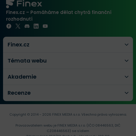
které se aktuálně v
Finex.cz – Pomáháme dělat chytrá finanční
kryptoměnovém světě
rozhodnutí
nacházejí.
To je skutečně mnoho “nej,”
Finex.cz
avšak tento projekt si to určíte
Témata webu
zaslouží, protože pokud bude
úspěšný, tak může přinést
Akademie
malou revoluci nejen v
Recenze
kryptoměnách
.
Copyright © 2014 - 2026 FINEX MEDIA s.r.o.
Všechna práva vyhrazena.
Virtuální blockchain
počítač, který chce Dfinity
Provozovatelem webu je FINEX MEDIA s.r.o. (IČO 08446563, DIČ
spustit, by měl fungovat na peer-to-peer síti smart
CZ08446563) se sídlem