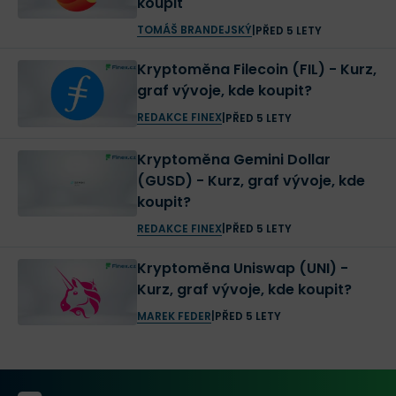
koupit
POZNÁMKA
TOMÁŠ BRANDEJSKÝ
|
PŘED 5 LETY
Kryptoměna Filecoin (FIL) - Kurz,
Poznámka:
Protože se Dfinity zaměřuje také na
graf vývoje, kde koupit?
některé cíle, které mělo původně Ethereum, bývá
REDAKCE FINEX
|
PŘED 5 LETY
tento projekt často nazýván i “bláznivější sestra
Kryptoměna Gemini Dollar
Etherea.”
(GUSD) - Kurz, graf vývoje, kde
koupit?
Jak Dfinity funguje?
REDAKCE FINEX
|
PŘED 5 LETY
Dfinity je
jedním z
Kryptoměna Uniswap (UNI) -
Kurz, graf vývoje, kde koupit?
nejrevolučnějších,
MAREK FEDER
|
PŘED 5 LETY
nejinovativnějších ale také
nejodlišnějších a
nejkomplexnějších projektů,