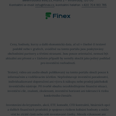
Bělehradská 858/23, Praha 2 - Vinohrady, 120 00
kontraktů.
Na to, aby k tomu mohlo dojít se Dfinity
Kontaktní e-mail:
info@finex.cz
, kontaktní telefon:
+420 704 183 785
rozhodlo využít propojení mezi Proof-of-Work (PoW) a
delegated Proof-of-Stake (dPoS) konsensus
mechanismy, s názvem Threshold Relay. Tato
technologie má umožnit odstranění největších chyb z
obou typů konsensus.
Ceny, hodnoty, kurzy a další ekonomická data, ať už v číselné či textové
podobě nebo v grafech, uváděné na tomto portálu jsou poskytovány
Díky tomu by mělo dojít ke eliminování vysokých časů
obchodními partnery a třetími stranami. Jsou pouze orientační, nemusí být
aktuální ani přesné a v žádném případě by neměly sloužit jako jediný podklad
transakčních bloků spojených s PoW a také ke
pro investiční rozhodnutí.
efektivnějšímu rozdělení hlasovacích práv spojených s
Textový, video ani audio obsah publikovaný na tomto portálu slouží pouze k
PoS.
informačním a vzdělávacím účelům. Nepředstavuje investiční poradenství,
individualizované doporučení ani výzvu k nákupu nebo prodeji jakéhokoli
investičního nástroje. Při tvorbě obsahu nezohledňujeme finanční situaci,
investiční cíle, znalosti, zkušenosti, investiční horizont ani toleranci k riziku
POZNÁMKA
konkrétního čtenáře.
Investování do kryptoměn, akcií, ETF, komodit, CFD kontraktů, binárních opcí
Přečtěte si:
Co je Proof-of-Work a Proof-of-
a dalších finančních produktů je spojeno s rizikem kolísání hodnoty a může
vést ke ztrátě části nebo celé investované částky. Minulá výkonnost ani