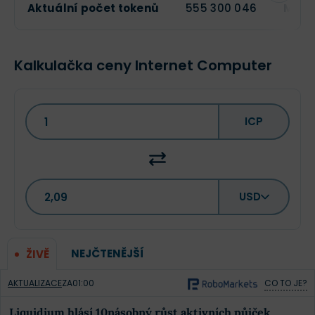
Aktuální počet tokenů
555 300 046
Maxi
Kalkulačka ceny Internet Computer
ICP
USD
NEJČTENĚJŠÍ
ŽIVĚ
AKTUALIZACE
ZA
01:00
CO TO JE?
Liquidium hlásí 10násobný růst aktivních půjček