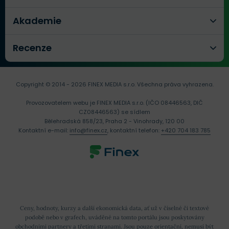
BCH i BSV využívají hašovací
algoritmus SHA-256
.
Akademie
V praxi to znamená také to, že pro těžbu obou měn lze
Recenze
využít stejné těžební zařízení. To a především riziko
tzv. 51% útoku na BCH vedlo i k tzv.
hashovací válce
mezi zastánci BCH a BSV, kdy proponenti BSV již před
Copyright © 2014 - 2026 FINEX MEDIA s.r.o.
Všechna práva vyhrazena.
jejím vznikem deklarovali snahu maximálně oslabit
Provozovatelem webu je FINEX MEDIA s.r.o. (IČO 08446563, DIČ
výpočetní výkon sítě BCH s cílem její eliminace.
CZ08446563) se sídlem
Bělehradská 858/23, Praha 2 - Vinohrady, 120 00
Kontaktní e-mail:
info@finex.cz
, kontaktní telefon:
+420 704 183 785
Zástupci BCH však dokázali udržet silný výpočetní
výkon. K tomu jim dopomohl především pool od
čínského Bitmainu, v rámci něhož byla hash power
přesměrována ze sítě Bitcoinu do sítě Bitcoin Cash.
Nárůst výpočetního výkonu na obou stranách barikády
Ceny, hodnoty, kurzy a další ekonomická data, ať už v číselné či textové
podobě nebo v grafech, uváděné na tomto portálu jsou poskytovány
vedl mimo jiné také k
neziskové
těžbě
a takto vzniklé
obchodními partnery a třetími stranami. Jsou pouze orientační, nemusí být