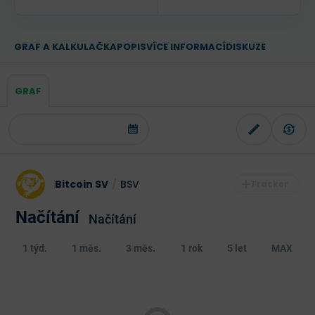
GRAF A KALKULAČKA
POPIS
VÍCE INFORMACÍ
DISKUZE
GRAF
Bitcoin SV
/
BSV
Načítání
Načítání
1 týd.
1 měs.
3 měs.
1 rok
5 let
MAX