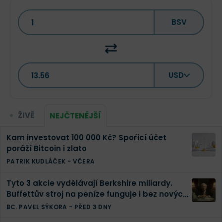
BSV
USD
ŽIVĚ
NEJČTENĚJŠÍ
Kam investovat 100 000 Kč? Spořicí účet
poráží Bitcoin i zlato
PATRIK KUDLÁČEK
-
VČERA
Tyto 3 akcie vydělávají Berkshire miliardy.
Buffettův stroj na peníze funguje i bez nových
investic
BC. PAVEL SÝKORA
-
PŘED 3 DNY