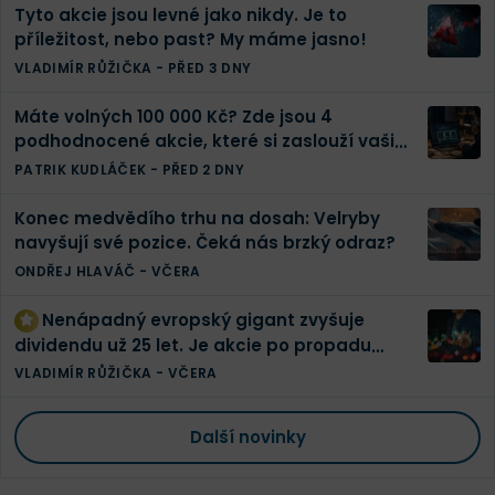
Tyto akcie jsou levné jako nikdy. Je to
příležitost, nebo past? My máme jasno!
VLADIMÍR RŮŽIČKA
-
PŘED 3 DNY
Máte volných 100 000 Kč? Zde jsou 4
podhodnocené akcie, které si zaslouží vaši
pozornost
PATRIK KUDLÁČEK
-
PŘED 2 DNY
Konec medvědího trhu na dosah: Velryby
navyšují své pozice. Čeká nás brzký odraz?
ONDŘEJ HLAVÁČ
-
VČERA
Nenápadný evropský gigant zvyšuje
dividendu už 25 let. Je akcie po propadu
konečně levná?
VLADIMÍR RŮŽIČKA
-
VČERA
Další novinky