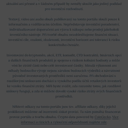
aktuální ani přesné a v žádném případě by neměly sloužit jako jediný podklad
ztráty byly vyčísleny až na miliony dolarů. I proto došlo
pro investiční rozhodnutí.
k rychlému oboustrannému zklidnění. Zastánci BSV na
Textový, video ani audio obsah publikovaný na tomto portálu slouží pouze k
jeho webu pak vyjmenovávají čtyři základní vlastnosti
informačním a vzdělávacím účelům. Nepředstavuje investiční poradenství,
individualizované doporučení ani výzvu k nákupu nebo prodeji jakéhokoli
coinu:
investičního nástroje. Při tvorbě obsahu nezohledňujeme finanční situaci,
investiční cíle, znalosti, zkušenosti, investiční horizont ani toleranci k riziku
Stabilita
konkrétního čtenáře.
Škálovatelnost
Investování do kryptoměn, akcií, ETF, komodit, CFD kontraktů, binárních opcí
a dalších finančních produktů je spojeno s rizikem kolísání hodnoty a může
Bezpečnost
vést ke ztrátě části nebo celé investované částky. Minulá výkonnost ani
Rychlost transakcí
odhady budoucího vývoje nejsou zárukou budoucích výsledků a návratnost
původně investovaných prostředků není zaručena. Při obchodování s
rozdílovými smlouvami dochází u vysokého podílu účtů retailových investorů
V centru všech těchto vlastností stojí již zmíněná
ke vzniku finanční ztráty. Měli byste zvážit, zda rozumíte tomu, jak rozdílové
smlouvy fungují, a zda si můžete dovolit vysoké riziko ztráty svých finančních
zvýšená
kapacita bloku, která činí 128 MB
. To vcelku
prostředků.
přirozeně umožňuje rychlé zpracování transakcí
Některé odkazy na tomto portálu jsou tzv. affiliate odkazy, díky jejichž
s nízkými poplatky i při jejich relativně vysokém počtu.
prokliknutí můžeme od inzerentů získat provizi. Ta nám pomáhá financovat
provoz portálu a tvorbu obsahu. Crypto data powered by
CoinGecko
.
Více
informací o rizicích a vyloučení odpovědnosti najdete zde
.
Představa zastánců BSV je zároveň taková, že tato