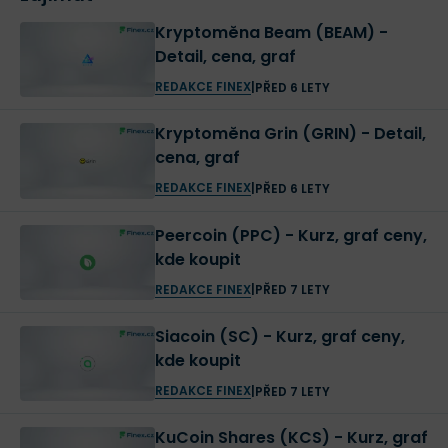
výkon
(tzv. hash power) BCH sítě, čímž chtěli tuto
Kryptoměna Beam (BEAM) -
kryptoměnu oslabit a zároveň posílit nově vzniklý BSV.
Detail, cena, graf
Když se na vznik BSV podíváme z čistě korporátního
REDAKCE FINEX
|
PŘED 6 LETY
pohledu, můžeme citovat přímo z oficiálního webu
Kryptoměna Grin (GRIN) - Detail,
BitcoinSV.io:
cena, graf
REDAKCE FINEX
|
PŘED 6 LETY
BSV je projekt vytvořený na
žádost a s podporou těžařské
Peercoin (PPC) - Kurz, graf ceny,
kde koupit
společnosts CoinGeek, přičemž
REDAKCE FINEX
|
PŘED 7 LETY
jeho vývoj zahájila společnost
nChain. Projekt jménem BSV
Siacoin (SC) - Kurz, graf ceny,
kde koupit
komunity vlastní Bitcoinová
REDAKCE FINEX
|
PŘED 7 LETY
asociace se sídlem (v karibském
ostrovním státě) Antigua a
KuCoin Shares (KCS) - Kurz, graf