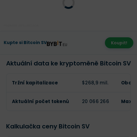
Poslední aktualizace:
Kupte si Bitcoin SV
Koupit!
Aktuální data ke kryptoměně Bitcoin SV
Tržní kapitalizace
$268,9 mil.
Obcho
Aktuální počet tokenů
20 066 266
Maxim
Kalkulačka ceny Bitcoin SV