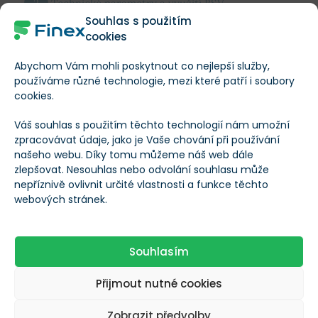
Technické parametry a využití BSV
Souhlas s použitím
cookies
Kde a jak lze BSV získat
Zobrazit celý text
Abychom Vám mohli poskytnout co nejlepší služby,
používáme různé technologie, mezi které patří i soubory
Vývoj kurzu
cookies.
Více informací o Bitcoin SV
Váš souhlas s použitím těchto technologií nám umožní
Budoucnost BSV
zpracovávat údaje, jako je Vaše chování při používání
Kryptoměna
Bitcoin SV
našeho webu. Díky tomu můžeme náš web dále
zlepšovat. Nesouhlas nebo odvolání souhlasu může
Diskuze o BSV (komentáře)
nepříznivě ovlivnit určité vlastnosti a funkce těchto
Symbol
BSV
webových stránek.
Zobrazit celý obsah
Vznik BSV
Lze těžit?
Souhlasím
Přijmout nutné cookies
Světlo světa BSV spatřil v listopadu 2018 a to
Aktuální počet
20 066 266
odštěpením (tzv.
hard-forkem
) z již podobným
tokenů
Zobrazit předvolby