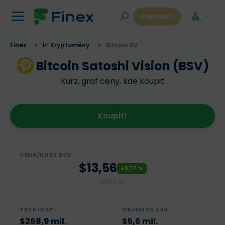
Premium
Finex
📈 Kryptoměny
Bitcoin SV
Bitcoin Satoshi Vision (BSV)
Kurz, graf ceny, kde koupit
Koupit!
CENA/KURZ BSV
$13,56
+5,77 %
285,3 Kč
TRŽNÍ KAP.
OBJEM ZA 24H
$268,9 mil.
$5,6 mil.