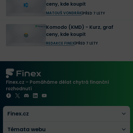
ceny, kde koupit
Barbuda.
MATOUŠ VONDRÁK
|
PŘED 7 LETY
Komodo (KMD) - Kurz, graf
Všechny 3 společnosti jsou přitom personálně
ceny, kde koupit
propojeny a to jak manažersky, tak i na úrovni
REDAKCE FINEX
|
PŘED 7 LETY
vývojářského týmu. Název Bitcoinová asociace je pak
poněkud zavádějící, protože prakticky téměř nikoho
nesdružuje.
Finex.cz – Pomáháme dělat chytrá finanční
Celkově lze zhodnotit parametry komunity a entit
rozhodnutí
stojících za BSV
spíše jako centralizované
, což je i
další z bodů, na které upozorňují kritici této
kryptoměny.
Finex.cz
Témata webu
Technické parametry a využití BSV