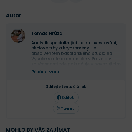
Autor
Tomáš Hrůza
Analytik specializující se na investování,
akciové trhy a kryptoměny. Je
absolventem bakalářského studia na
Vysoké škole ekonomické v Praze a v
současnosti zde pokračuje v navazujícím
magisterském studiu.
Přečíst více
Na finančních trzích se pohybuje již více
než deset let a dlouhodobě se věnuje
analýze tradičních i kryptoměnových
Sdílejte tento článek
trhů. Ve Finexu působí jako šéfredaktor a
zaměřuje se na investování,
Sdílet
makroekonomii a aktuální dění na
finančních trzích.
Tweet
MOHLO BY VÁS ZAJÍMAT