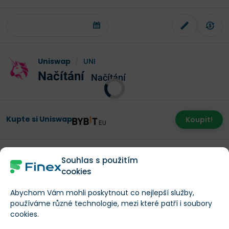
Uniswap
/
UNI
Načítání
Načítání
Kupte si Uniswap
Koupit!
Souhlas s použitím
cookies
Část tohoto rozdílu odráží diverzifikované obchodní
aktivity Coinbase nad rámec spotového obchodování.
Abychom Vám mohli poskytnout co nejlepší služby,
Kendrick však tvrdí, že
ocenění Uniswapu by se
používáme různé technologie, mezi které patří i soubory
cookies.
mohlo přiblížit Coinbase, pokud se platformě podaří