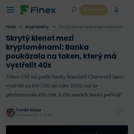
Premium
Finex
Kryptoměny
Skrytý klenot mezi kryptoměnami: Banka poukázala na token, který má vystřelit 40x
Skrytý klenot mezi
kryptoměnami: Banka
poukázala na token, který má
vystřelit 40x
Token UNI má podle banky Standard Chartered šanci
vystřelit na 100 USD do roku 2030, což by
představovalo 40x růst. S čím modely banky počítají?
Tomáš Hrůza
Publikováno
16. 6. 2026