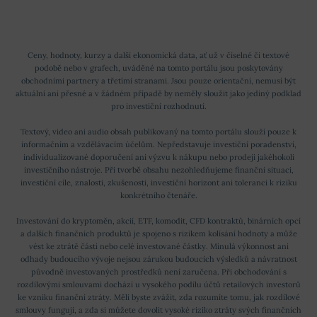
Ceny, hodnoty, kurzy a další ekonomická data, ať už v číselné či textové
podobě nebo v grafech, uváděné na tomto portálu jsou poskytovány
obchodními partnery a třetími stranami. Jsou pouze orientační, nemusí být
aktuální ani přesné a v žádném případě by neměly sloužit jako jediný podklad
pro investiční rozhodnutí.
Textový, video ani audio obsah publikovaný na tomto portálu slouží pouze k
informačním a vzdělávacím účelům. Nepředstavuje investiční poradenství,
individualizované doporučení ani výzvu k nákupu nebo prodeji jakéhokoli
investičního nástroje. Při tvorbě obsahu nezohledňujeme finanční situaci,
investiční cíle, znalosti, zkušenosti, investiční horizont ani toleranci k riziku
konkrétního čtenáře.
Investování do kryptoměn, akcií, ETF, komodit, CFD kontraktů, binárních opcí
a dalších finančních produktů je spojeno s rizikem kolísání hodnoty a může
vést ke ztrátě části nebo celé investované částky. Minulá výkonnost ani
odhady budoucího vývoje nejsou zárukou budoucích výsledků a návratnost
původně investovaných prostředků není zaručena. Při obchodování s
rozdílovými smlouvami dochází u vysokého podílu účtů retailových investorů
ke vzniku finanční ztráty. Měli byste zvážit, zda rozumíte tomu, jak rozdílové
smlouvy fungují, a zda si můžete dovolit vysoké riziko ztráty svých finančních