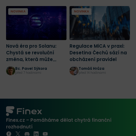
NOVINKA
NOVINKA
Nová éra pro Solanu:
Regulace MiCA v praxi:
K
Chystá se revoluční
Desetina Čechů sází na
n
změna, která může
obcházení pravidel
n
spustit masivní růst
Č
Bc. Pavel Sýkora
Tomáš Hrůza
před 7 hodinami
před 14 hodinami
Finex.cz – Pomáháme dělat chytrá finanční
rozhodnutí