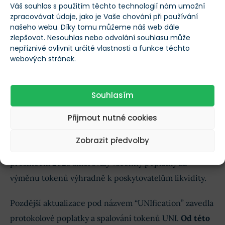
expandovat na další trhy
.
Váš souhlas s použitím těchto technologií nám umožní
zpracovávat údaje, jako je Vaše chování při používání
našeho webu. Díky tomu můžeme náš web dále
Podle jeho názoru by to vyžadovalo, aby se Uniswap
zlepšovat. Nesouhlas nebo odvolání souhlasu může
snažil o větší komercializaci svých aktivit a
nepříznivě ovlivnit určité vlastnosti a funkce těchto
webových stránek.
navázal významná partnerství s tradičními finančními
institucemi (TradFi) pro další růst.
Souhlasím
Model poplatků a spalování tokenů UNI
Přijmout nutné cookies
Klíčovou součástí této investiční teze je
Zobrazit předvolby
aktualizovaný model poplatků Uniswapu
. Před
prosincem 2025 směřovaly všechny poplatky za
výměnu tokenů výhradně k poskytovatelům likvidity.
Pozdější aktualizace pod názvem “UNIfication” zavedla
protokolové poplatky a spalování tokenů UNI.
Od této