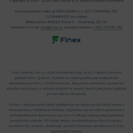
Copyright © 2014 - 2026 FINEX MEDIA s.r.o.
Všechna práva vyhrazena.
Provozovatelem webu je FINEX MEDIA s.r.o. (IČO 08446563, DIČ
CZ08446563) se sídlem
Bělehradská 858/23, Praha 2 - Vinohrady, 120 00
Kontaktní e-mail:
info@finex.cz
, kontaktní telefon:
+420 704 183 785
Ceny, hodnoty, kurzy a další ekonomická data, ať už v číselné či textové
podobě nebo v grafech, uváděné na tomto portálu jsou poskytovány
obchodními partnery a třetími stranami. Jsou pouze orientační, nemusí být
aktuální ani přesné a v žádném případě by neměly sloužit jako jediný podklad
pro investiční rozhodnutí.
Textový, video ani audio obsah publikovaný na tomto portálu slouží pouze k
informačním a vzdělávacím účelům. Nepředstavuje investiční poradenství,
individualizované doporučení ani výzvu k nákupu nebo prodeji jakéhokoli
investičního nástroje. Při tvorbě obsahu nezohledňujeme finanční situaci,
investiční cíle, znalosti, zkušenosti, investiční horizont ani toleranci k riziku
konkrétního čtenáře.