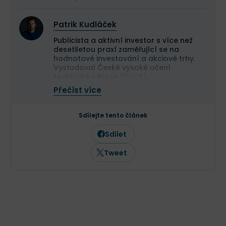
Patrik Kudláček
Publicista a aktivní investor s více než
desetiletou praxí zaměřující se na
hodnotové investování a akciové trhy.
Vystudoval České vysoké učení
technické v Praze (ČVUT).
Ve své investiční strategii kombinuje
Přečíst více
aktivní i pasivní přístup a zaměřuje se
především na kvalitní růstové
společnosti a value investice. Ve svých
Sdílejte tento článek
článcích se věnuje investičním
strategiím, psychologii investování a
Sdílet
analýze jednotlivých akcií.
Tweet