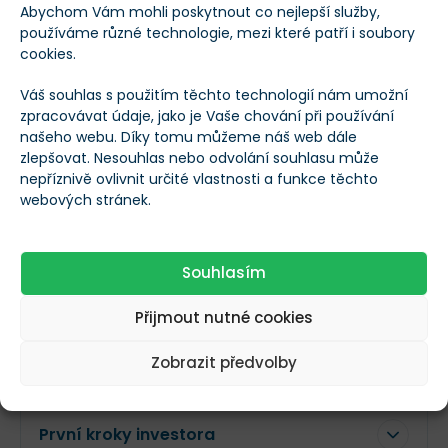
Abychom Vám mohli poskytnout co nejlepší služby,
používáme různé technologie, mezi které patří i soubory
Co je investice a co ve skutečnosti jen
cookies.
pouhá spekulace?
Váš souhlas s použitím těchto technologií nám umožní
2. lekce
zpracovávat údaje, jako je Vaše chování při používání
našeho webu. Díky tomu můžeme náš web dále
zlepšovat. Nesouhlas nebo odvolání souhlasu může
Investování vs. spekulace: Jaké jsou
nepříznivě ovlivnit určité vlastnosti a funkce těchto
rozdíly v možnostech zhodnocování
webových stránek.
peněz?
3. lekce
Souhlasím
Jak ochránit své portfolio před inflací,
Přijmout nutné cookies
krizí a nepřicházet tak o těžce vydělané
peníze?
Zobrazit předvolby
4. lekce
První kroky investora