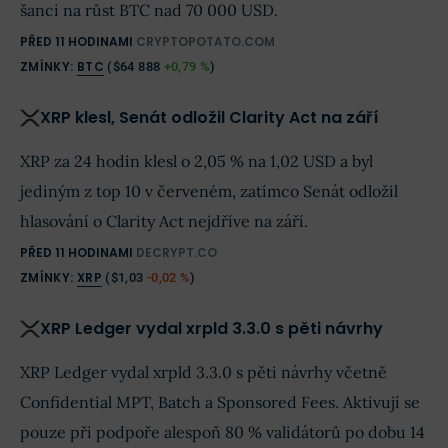
šanci na růst BTC nad 70 000 USD.
PŘED 11 HODINAMI
CRYPTOPOTATO.COM
ZMÍNKY:
BTC
(
$64 888
+0,79 %
)
XRP klesl, Senát odložil Clarity Act na září
XRP za 24 hodin klesl o 2,05 % na 1,02 USD a byl
jediným z top 10 v červeném, zatímco Senát odložil
hlasování o Clarity Act nejdříve na září.
PŘED 11 HODINAMI
DECRYPT.CO
ZMÍNKY:
XRP
(
$1,03
-0,02 %
)
XRP Ledger vydal xrpld 3.3.0 s pěti návrhy
XRP Ledger vydal xrpld 3.3.0 s pěti návrhy včetně
Confidential MPT, Batch a Sponsored Fees. Aktivují se
pouze při podpoře alespoň 80 % validátorů po dobu 14