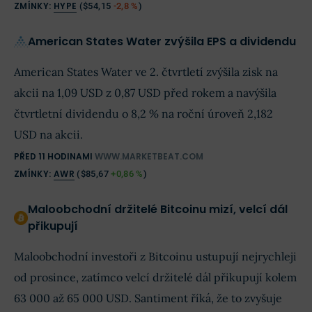
ZMÍNKY:
HYPE
(
$54,15
-2,8 %
)
American States Water zvýšila EPS a dividendu
American States Water ve 2. čtvrtletí zvýšila zisk na
akcii na 1,09 USD z 0,87 USD před rokem a navýšila
čtvrtletní dividendu o 8,2 % na roční úroveň 2,182
USD na akcii.
PŘED 11 HODINAMI
WWW.MARKETBEAT.COM
ZMÍNKY:
AWR
(
$85,67
+0,86 %
)
Maloobchodní držitelé Bitcoinu mizí, velcí dál
přikupují
Maloobchodní investoři z Bitcoinu ustupují nejrychleji
od prosince, zatímco velcí držitelé dál přikupují kolem
63 000 až 65 000 USD. Santiment říká, že to zvyšuje