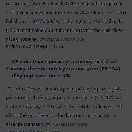
rekordní tržby 9,6 miliardy USD, což představuje růst
o 10,9 %, a volný cash flow ve výši 735 milionů USD. Pro
fiskální rok 2027 očekává tržby 10,65 až 10,85 miliardy
USD a minimálně 900 milionů USD volného cash flow.
PŘED 8 HODINAMI
WWW.MARKETBEAT.COM
ZMÍNKY:
CACI
(
$644,6
+2,58 %
)
CF Industries hlásí silný upravený zisk před
úroky, daněmi, odpisy a amortizací (EBITDA)
díky poptávce po dusíku
CF Industries oznámila za první pololetí upravený zisk
před úroky, daněmi, odpisy a amortizací (EBITDA) ve
výši 2,2 miliardy USD a za 2. čtvrtletí 1,2 miliardy USD
díky silné poptávce po dusíku a omezené nabídce.
PŘED 10 HODINAMI
WWW.MARKETBEAT.COM
ZMÍNKY:
CF
(
$114,4
+0,24 %
)