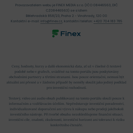
Provozovatelem webu je FINEX MEDIA s.r.o. (IČO 08446563, DIČ
CZ08446563) se sídlem
Bělehradská 858/23, Praha 2 - Vinohrady, 120 00
Kontaktní e-mail:
info@finex.cz
, kontaktní telefon:
+420 704 183 785
Ceny, hodnoty, kurzy a další ekonomická data, ať už v číselné či textové
podobě nebo v grafech, uváděné na tomto portálu jsou poskytovány
obchodními partnery a třetími stranami. Jsou pouze orientační, nemusí být
aktuální ani přesné a v žádném případě by neměly sloužit jako jediný podklad
pro investiční rozhodnutí.
Textový, video ani audio obsah publikovaný na tomto portálu slouží pouze k
informačním a vzdělávacím účelům. Nepředstavuje investiční poradenství,
individualizované doporučení ani výzvu k nákupu nebo prodeji jakéhokoli
investičního nástroje. Při tvorbě obsahu nezohledňujeme finanční situaci,
investiční cíle, znalosti, zkušenosti, investiční horizont ani toleranci k riziku
konkrétního čtenáře.