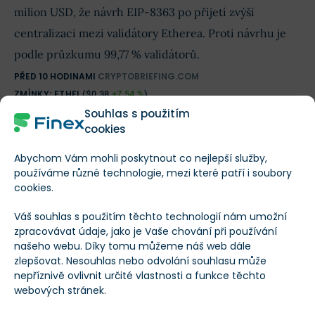
milion USD, že návrh EIP-8363 po přijetí zvýší
centralizaci mezi validátory Etherea. Proti návrhu je
podle průzkumu 99,77 % validátorů.
PŘED 10 HODINAMI
CRYPTOBRIEFING.COM
ZMÍNKY:
ETHFI
(
$0,38
+7,54 %
)
Souhlas s použitím
Movement a El Vecino spouštějí převody přes
cookies
WhatsApp do Mexika
Abychom Vám mohli poskytnout co nejlepší služby,
používáme různé technologie, mezi které patří i soubory
Movement, El Vecino a RISE spouštějí přes WhatsApp
cookies.
stablecoinové převody do Mexika se zúčtováním
Váš souhlas s použitím těchto technologií nám umožní
během několika sekund. Služba se nejprve otestuje na
zpracovávat údaje, jako je Vaše chování při používání
20 000 uživatelích El Vecino.
našeho webu. Díky tomu můžeme náš web dále
zlepšovat. Nesouhlas nebo odvolání souhlasu může
PŘED 11 HODINAMI
WWW.MOVEMENTNETWORK.XYZ
nepříznivě ovlivnit určité vlastnosti a funkce těchto
ZMÍNKY:
MOVE
(
$0,007
-5,3 %
)
webových stránek.