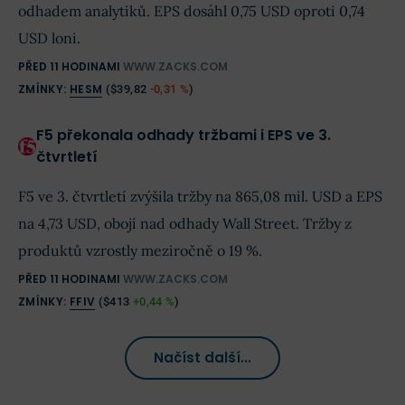
odhadem analytiků. EPS dosáhl 0,75 USD oproti 0,74
USD loni.
PŘED 11 HODINAMI
WWW.ZACKS.COM
ZMÍNKY:
HESM
(
$39,82
-0,31 %
)
F5 překonala odhady tržbami i EPS ve 3.
čtvrtletí
F5 ve 3. čtvrtletí zvýšila tržby na 865,08 mil. USD a EPS
na 4,73 USD, obojí nad odhady Wall Street. Tržby z
produktů vzrostly meziročně o 19 %.
PŘED 11 HODINAMI
WWW.ZACKS.COM
ZMÍNKY:
FFIV
(
$413
+0,44 %
)
Načíst další...