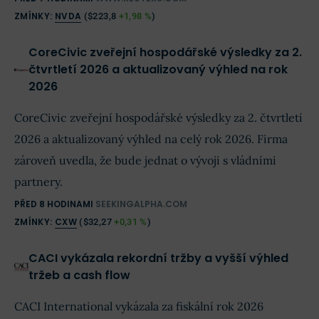
ZMÍNKY:
NVDA
(
$223,8
+1,98 %
)
CoreCivic zveřejní hospodářské výsledky za 2.
čtvrtletí 2026 a aktualizovaný výhled na rok
2026
CoreCivic zveřejní hospodářské výsledky za 2. čtvrtletí
2026 a aktualizovaný výhled na celý rok 2026. Firma
zároveň uvedla, že bude jednat o vývoji s vládními
partnery.
PŘED 8 HODINAMI
SEEKINGALPHA.COM
ZMÍNKY:
CXW
(
$32,27
+0,31 %
)
CACI vykázala rekordní tržby a vyšší výhled
tržeb a cash flow
CACI International vykázala za fiskální rok 2026