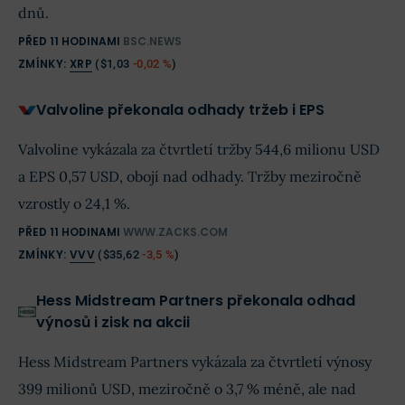
dnů.
PŘED 11 HODINAMI
BSC.NEWS
ZMÍNKY:
XRP
(
$1,03
-0,02 %
)
Valvoline překonala odhady tržeb i EPS
Valvoline vykázala za čtvrtletí tržby 544,6 milionu USD
a EPS 0,57 USD, obojí nad odhady. Tržby meziročně
vzrostly o 24,1 %.
PŘED 11 HODINAMI
WWW.ZACKS.COM
ZMÍNKY:
VVV
(
$35,62
-3,5 %
)
Hess Midstream Partners překonala odhad
výnosů i zisk na akcii
Hess Midstream Partners vykázala za čtvrtletí výnosy
399 milionů USD, meziročně o 3,7 % méně, ale nad