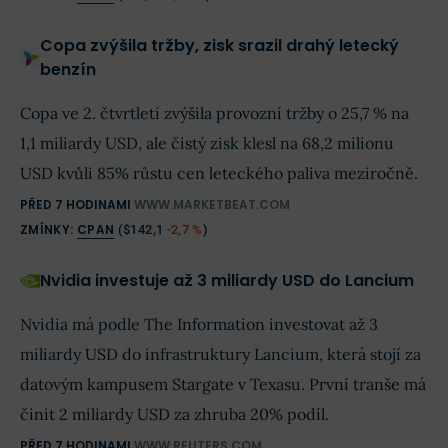
Copa zvýšila tržby, zisk srazil drahý letecký
benzín
Copa ve 2. čtvrtletí zvýšila provozní tržby o 25,7 % na
1,1 miliardy USD, ale čistý zisk klesl na 68,2 milionu
USD kvůli 85% růstu cen leteckého paliva meziročně.
PŘED 7 HODINAMI
WWW.MARKETBEAT.COM
ZMÍNKY:
CPAN
(
$142,1
-2,7 %
)
Nvidia investuje až 3 miliardy USD do Lancium
Nvidia má podle The Information investovat až 3
miliardy USD do infrastruktury Lancium, která stojí za
datovým kampusem Stargate v Texasu. První tranše má
činit 2 miliardy USD za zhruba 20% podíl.
PŘED 7 HODINAMI
WWW.REUTERS.COM