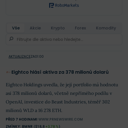
Vše
Akcie
Krypto
Forex
Komodity
AKTUALIZACE
ZA
01:00
Eightco hlásí aktiva za 378 milionů dolarů
Eightco Holdings uvedla, že její portfolio má hodnotu
asi 378 milionů dolarů, včetně nepřímého podílu v
OpenAI, investice do Beast Industries, téměř 302
milionů WLD a 16 278 ETH.
PŘED 7 HODINAMI
WWW.PRNEWSWIRE.COM
ZMÍNKY:
BMNR
(
$18,8
+3,78 %
)