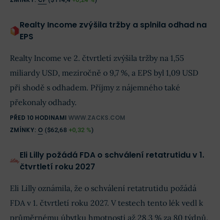
Realty Income zvýšila tržby a splnila odhad na
EPS
Realty Income ve 2. čtvrtletí zvýšila tržby na 1,55
miliardy USD, meziročně o 9,7 %, a EPS byl 1,09 USD
při shodě s odhadem. Příjmy z nájemného také
překonaly odhady.
PŘED 10 HODINAMI
WWW.ZACKS.COM
ZMÍNKY:
O
(
$62,68
+0,32 %
)
Eli Lilly požádá FDA o schválení retatrutidu v 1.
čtvrtletí roku 2027
Eli Lilly oznámila, že o schválení retatrutidu požádá
FDA v 1. čtvrtletí roku 2027. V testech tento lék vedl k
průměrnému úbytku hmotnosti až 28,3 % za 80 týdnů.