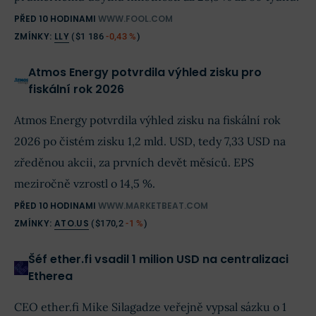
PŘED 10 HODINAMI
WWW.FOOL.COM
ZMÍNKY:
LLY
(
$1 186
-0,43 %
)
Atmos Energy potvrdila výhled zisku pro
fiskální rok 2026
Atmos Energy potvrdila výhled zisku na fiskální rok
2026 po čistém zisku 1,2 mld. USD, tedy 7,33 USD na
zředěnou akcii, za prvních devět měsíců. EPS
meziročně vzrostl o 14,5 %.
PŘED 10 HODINAMI
WWW.MARKETBEAT.COM
ZMÍNKY:
ATO.US
(
$170,2
-1 %
)
Šéf ether.fi vsadil 1 milion USD na centralizaci
Etherea
CEO ether.fi Mike Silagadze veřejně vypsal sázku o 1