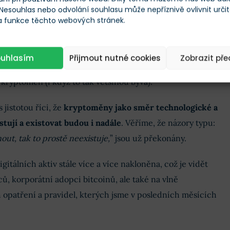
 Nesouhlas nebo odvolání souhlasu může nepříznivě ovlivnit urči
hainů
 našich předchozích predikcí – podobné shrnující články
 a funkce těchto webových stránek.
019
,
2020
a
2021
. Ve všech těchto článcích naleznete jistou
y ne, kryptoměnový trh velmi rychle roste a rok od roku je
ouhlasím
Přijmout nutné cookies
Zobrazit př
le, velikost a dospělost nemusí vždy nutně znamenat i
kryptoměn (i když to tak většinou bývá).
jistotou říci, že
kryptoměny jako směr technologické a
stují a existovat budou i nadále
. Věříme, že názory typu:
ut, tak to prostě neexistuje,
” jsou už překonány.
?
TIP!
gitálních aktiv stále více a více nakloněna, což je vidět
ů, korporátní adopci bitcoinů, ale také na vlně
 opatření a pravidel, kterých jsme v posledních měsících