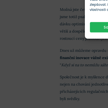
zlepšovat.
DeFi a potřebná interoperabilita chytrých blockc
Možná jste četli některé z
vlastnosti
jsme totiž psali i v letech
2
Využití běžných měn jako zbraní
dávku optimismu. A aby tak
S
větší a dospělejší. Pozor a
Predikce: jaký ještě bude rok 2022?
TIP!
rostoucí ceny jednotlivých 
Dnes už můžeme opravdu s 
Rozloučení a závěr predikce
finanční inovace vážně exi
“
Když si na to nemůžu sáhno
BONUS: Jak se pohybovat na kryptoměnovém trhu
Společnost je k myšlence di
Diskuze na téma Bitcoin v roce 2022 (komentáře)
nejen na chování jednotlivc
přicházejících regulačních
byli svědky.