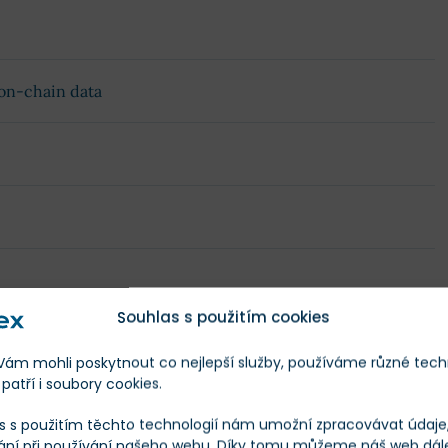
 on-chain data
Souhlas s použitím cookies
m mohli poskytnout co nejlepší služby, používáme různé tech
celý obsah
patří i soubory cookies.
s s použitím těchto technologií nám umožní zpracovávat údaje, 
edikce
ání při používání našeho webu. Díky tomu můžeme náš web dál