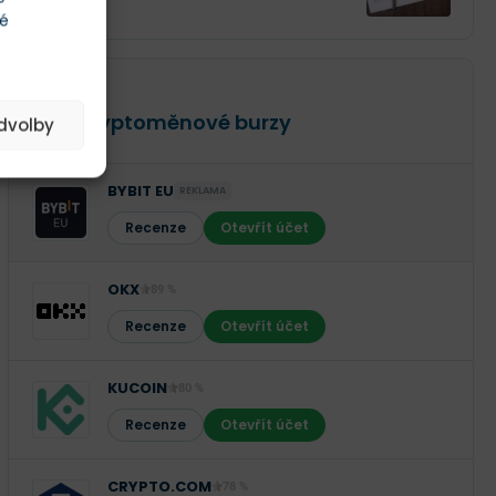
té
RECENZE
TOP Kryptoměnové burzy
edvolby
BYBIT EU
REKLAMA
Recenze
Otevřít účet
OKX
89 %
Recenze
Otevřít účet
KUCOIN
80 %
Recenze
Otevřít účet
CRYPTO.COM
78 %