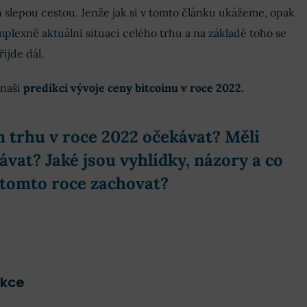
slepou cestou. Jenže jak si v tomto článku ukážeme, opak
plexně aktuální situaci celého trhu a na základě toho se
ijde dál.
naši
predikci vývoje ceny bitcoinu v roce 2022.
 trhu v roce 2022 očekávat? Měli
vat? Jaké jsou vyhlídky, názory a co
v tomto roce zachovat?
ikce