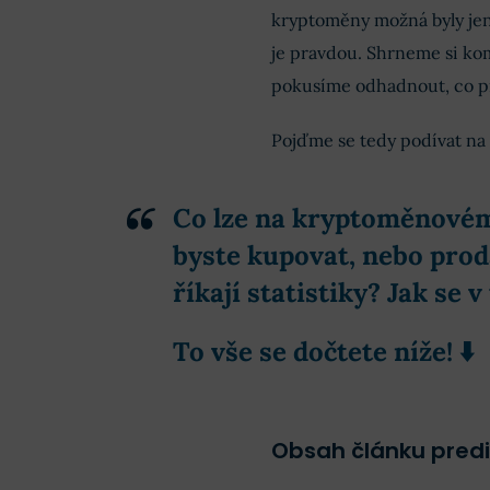
kryptoměny možná byly jen 
je pravdou. Shrneme si kom
pokusíme odhadnout, co př
Pojďme se tedy podívat na 
Co lze na kryptoměnovém
byste kupovat, nebo prodá
říkají statistiky? Jak se 
To vše se dočtete níže! ⬇️
Obsah článku pred