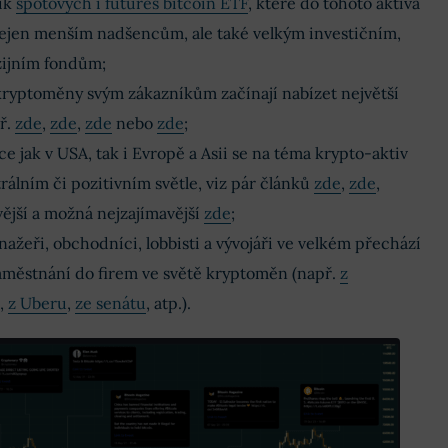
lik
spotových i futures bitcoin ETF
, které do tohoto aktiva
ejen menším nadšencům, ale také velkým investičním,
ijním fondům;
ryptoměny svým zákazníkům začínají nabízet největší
ř.
zde
,
zde
,
zde
nebo
zde
;
tuce jak v USA, tak i Evropě a Asii se na téma krypto-aktiv
trálním či pozitivním světle, viz pár článků
zde
,
zde
,
ější a možná nejzajímavější
zde
;
ažeři, obchodníci, lobbisti a vývojáři ve velkém přechází
městnání do firem ve světě kryptoměn (např.
z
,
z Uberu
,
ze senátu
, atp.).