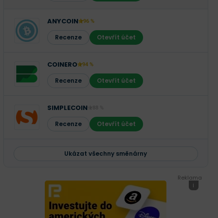
ANYCOIN
96 %
Recenze
Otevřít účet
COINERO
94 %
Recenze
Otevřít účet
SIMPLECOIN
88 %
Recenze
Otevřít účet
Ukázat všechny směnárny
Reklama
i