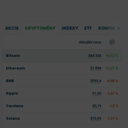
AKCIE
KRYPTOMĚNY
INDEXY
ETF
KOMODITY
Aktuální cena
Bitcoin
$64 354
+0,12 %
Ethereum
$1 898
+1,21 %
BNB
$593,4
-0,46 %
Ripple
$1,05
-1,67 %
Cardano
$0,19
-1,5 %
Solana
$73,09
-1,27 %