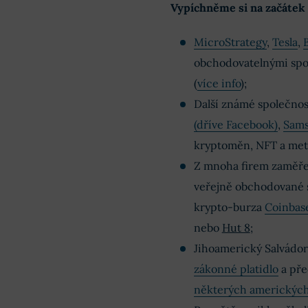
Vypíchněme si na začátek
MicroStrategy
,
Tesla
,
obchodovatelnými spol
(
více info
);
Další známé společnost
(dříve Facebook)
,
Sam
kryptoměn, NFT a met
Z mnoha firem zaměřen
veřejně obchodované s
krypto-burza
Coinbas
nebo
Hut 8
;
Jihoamerický Salvádor
zákonné platidlo
a pře
některých amerických