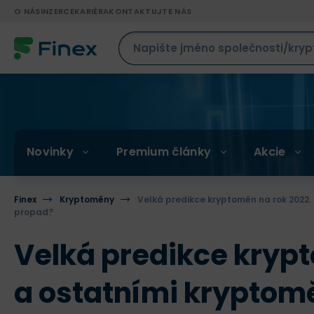
O NÁS
INZERCE
KARIÉRA
KONTAKTUJTE NÁS
Novinky
Premium články
Akcie
Finex
Kryptoměny
Velká predikce kryptoměn na rok 2022. 
propad?
Velká predikce krypt
a ostatními kryptomě