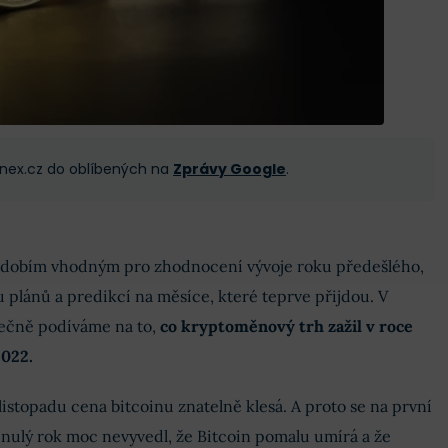
 Finex.cz do oblíbených na
Zprávy Google
.
bdobím vhodným pro zhodnocení vývoje roku předešlého,
u plánů a predikcí na měsíce, které teprve přijdou. V
lečně podíváme na to,
co kryptoměnový trh zažil v roce
2022.
listopadu cena bitcoinu znatelně klesá. A proto se na první
nulý rok moc nevyvedl, že Bitcoin pomalu umírá a že