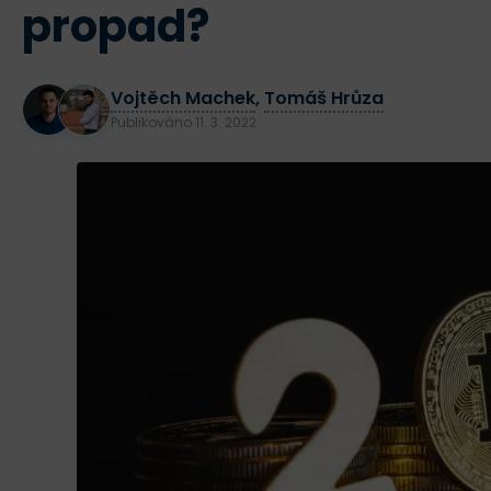
propad?
Vojtěch Machek
,
Tomáš Hrůza
Publikováno
11. 3. 2022