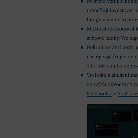
Po světě vzniklo něko
umožňují investovat n
hedgeovým nebo penz
Možnost obchodovat k
světové banky. Viz nap
Politici a státní insti
častěji vyjadřují v neu
zde
,
zde
a nebo nejnov
Vrcholní a zkušení man
ze svých původních za
Facebooku
, z
YouTube