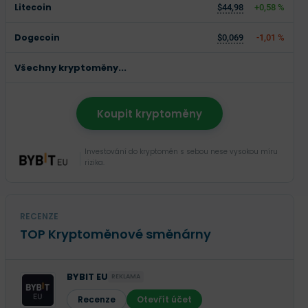
Litecoin
$44,98
+0,58 %
Dogecoin
$0,069
-1,01 %
Všechny kryptoměny...
Koupit kryptoměny
Investování do kryptoměn s sebou nese vysokou míru
rizika.
RECENZE
TOP Kryptoměnové směnárny
BYBIT EU
REKLAMA
Recenze
Otevřít účet