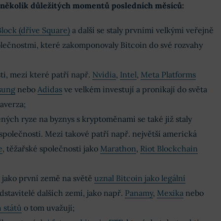
 několik důležitých momentů posledních měsíců:
Block (dříve Square)
a další se staly prvními velkými veřejně
ečnostmi, které zakomponovaly Bitcoin do své rozvahy
i, mezi které patří např.
Nvidia
,
Intel
,
Meta Platforms
sung
nebo
Adidas
ve velkém investují a pronikají do světa
averza;
ých ryze na byznys s kryptoměnami se také již staly
polečnosti. Mezi takové patří např. největší americká
e
, těžařské společnosti jako
Marathon
,
Riot Blockchain
 jako první země na světě
uznal Bitcoin jako legální
dstavitelé dalších zemí, jako např.
Panamy
,
Mexika
nebo
 států
o tom uvažují;