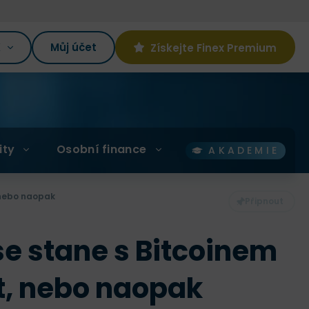
K
Můj účet
Získejte Finex Premium
ity
Osobní finance
AKADEMIE
, nebo naopak
se stane s Bitcoinem
st, nebo naopak