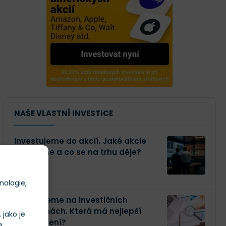
NAŠE VLASTNÍ INVESTICE
Investujeme do akcií. Jaké akcie
kupujeme a co se na trhu děje?
nologie,
Investujeme na investičních
platformách. Která má nejlepší
jako je
zhodnocení?
e