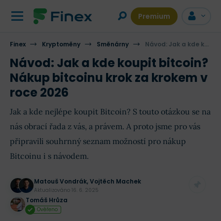
Premium
Finex
Kryptoměny
Směnárny
Návod: Jak a kde koupit bitcoin? Nákup bitcoinu krok za krokem v roce 2025
Návod: Jak a kde koupit bitcoin?
Nákup bitcoinu krok za krokem v
roce 2026
Jak a kde nejlépe koupit Bitcoin? S touto otázkou se na
nás obrací řada z vás, a právem. A proto jsme pro vás
připravili souhrnný seznam možností pro nákup
Bitcoinu i s návodem.
Matouš Vondrák
,
Vojtěch Machek
Aktualizováno
16. 6. 2025
Tomáš Hrůza
Ověřeno