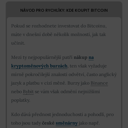
NÁVOD PRO RYCHLÍKY: KDE KOUPIT BITCOIN
Pokud se rozhodnete investovat do Bitcoinu,
máte v dnešní době několik možností, jak tak
učinit.
Mezi ty nejpopulárnější patří
nákup
na
kryptoměnových burzách
, ten však vyžaduje
mírně pokročilejší znalosti odvětví, často anglický
jazyk a platbu v cizí měně. Burzy jako
Binance
nebo
Bybit
se vám však odmění nejnižšími
poplatky.
Kdo dává přednost jednoduchosti a pohodlí, pro
toho jsou tady
české
směnárny
jako např.