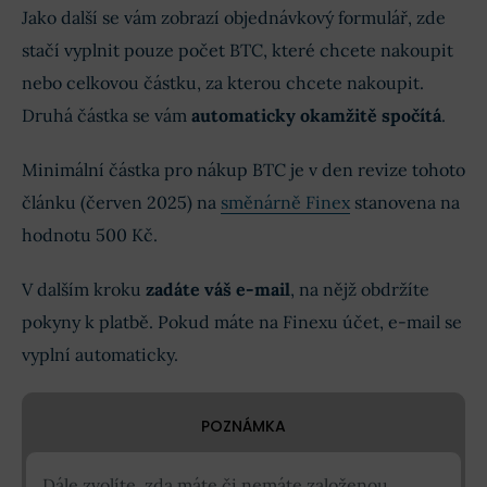
Jako další se vám zobrazí objednávkový formulář, zde
stačí vyplnit pouze počet BTC, které chcete nakoupit
nebo celkovou částku, za kterou chcete nakoupit.
Druhá částka se vám
automaticky okamžitě spočítá
.
Minimální částka pro nákup BTC je v den revize tohoto
článku (červen 2025) na
směnárně Finex
stanovena na
hodnotu 500 Kč.
V dalším kroku
zadáte váš e-mail
, na nějž obdržíte
pokyny k platbě. Pokud máte na Finexu účet, e-mail se
vyplní automaticky.
POZNÁMKA
Dále zvolíte, zda máte či nemáte založenou