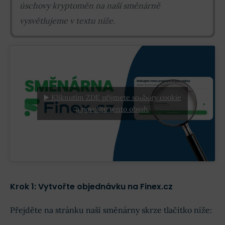
úschovy kryptoměn na naší směnárně
vysvětlujeme v textu níže.
▶️ Kliknutím ZDE přijmete soubory cookie
a povolíte tento obsah.
Krok 1: Vytvořte objednávku na Finex.cz
Přejděte na stránku naší směnárny skrze tlačítko níže: