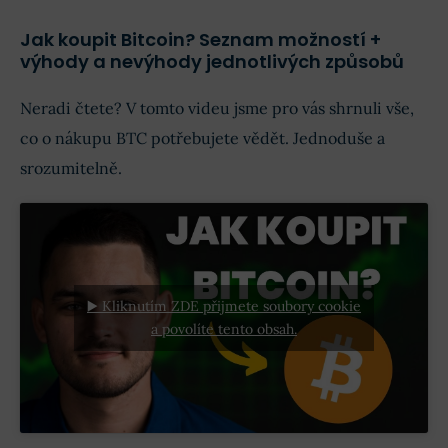
Jak koupit Bitcoin? Seznam možností +
výhody a nevýhody jednotlivých způsobů
Neradi čtete? V tomto videu jsme pro vás shrnuli vše,
co o nákupu BTC potřebujete vědět. Jednoduše a
srozumitelně.
▶️ Kliknutím ZDE přijmete soubory cookie
a povolíte tento obsah.