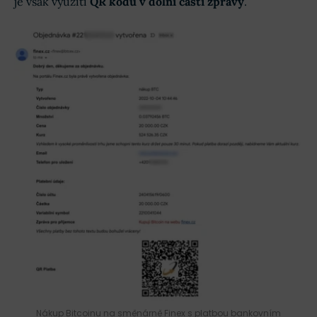
je však využití
QR kódu v dolní části zprávy
.
Nákup Bitcoinu na směnárně Finex s platbou bankovním