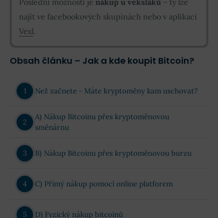
Poslední možností je
nákup u veksláků
–⁠⁠⁠⁠⁠ ty lze
najít ve facebookových skupinách nebo v aplikaci
Vexl
.
Obsah článku – Jak a kde koupit Bitcoin?
Než začnete - Máte kryptoměny kam uschovat?
A) Nákup Bitcoinu přes kryptoměnovou
směnárnu
B) Nákup Bitcoinu přes kryptoměnovou burzu
C) Přímý nákup pomocí online platforem
D) Fyzický nákup bitcoinů