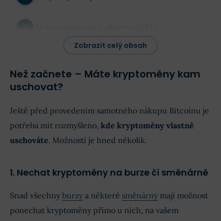
E) Kryptoměnové bankomaty (ATM)
Zobrazit celý obsah
Shrnutí - Jaký způsob nákupu je nejlepší?
TIP!
Než začnete – Máte kryptoměny kam
uschovat?
Často kladené otázky (FAQ)
Ještě před provedením samotného nákupu Bitcoinu je
Diskuze k článku (komentáře)
potřeba mít rozmyšleno,
kde kryptoměny vlastně
uschováte
. Možností je hned několik.
1. Nechat kryptoměny na burze či směnárně
Snad všechny
burzy
a některé
směnárny
mají možnost
ponechat kryptoměny přímo u nich, na vašem