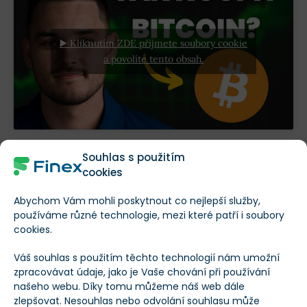
▶️ Kliknutím ZDE přijmete soubory cookie
a povolíte tento obsah.
Souhlas s použitím
A) Nákup Bitcoinu přes kryptoměnovou
cookies
směnárnu
Abychom Vám mohli poskytnout co nejlepší služby,
používáme různé technologie, mezi které patří i soubory
Pravděpodobně nejlepší možností
pro úplné
cookies.
začátečníky jsou internetové
směnárny
. Umožňují
Váš souhlas s použitím těchto technologií nám umožní
nákup kryptoměn snadno a rychle.
zpracovávat údaje, jako je Vaše chování při používání
našeho webu. Díky tomu můžeme náš web dále
Tou největší výhodou však je, že pokud nakupujete za
zlepšovat. Nesouhlas nebo odvolání souhlasu může