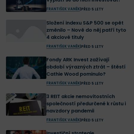
FRANTIŠEK VANĚK
|
PŘED 5 LETY
Složení indexu S&P 500 se opět
změnilo – Nově do něj patří tyto
4 akciové tituly
FRANTIŠEK VANĚK
|
PŘED 5 LETY
Fondy ARK Invest zažívají
období výrazných ztrát – štěstí
Cathie Wood pominulo?
FRANTIŠEK VANĚK
|
PŘED 5 LETY
3 REIT akcie nemovitostních
společností předurčené k růstu i
navzdory pandemii
FRANTIŠEK VANĚK
|
PŘED 5 LETY
Investiční strategie