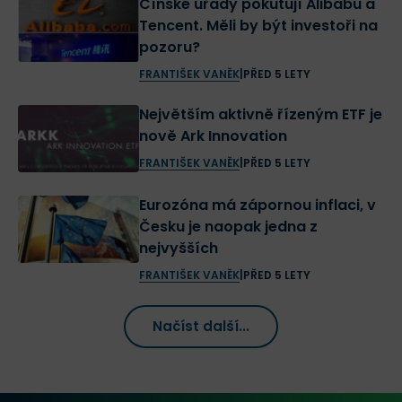
Čínské úřady pokutují Alibabu a
Tencent. Měli by být investoři na
pozoru?
FRANTIŠEK VANĚK
|
PŘED 5 LETY
Největším aktivně řízeným ETF je
nově Ark Innovation
FRANTIŠEK VANĚK
|
PŘED 5 LETY
Eurozóna má zápornou inflaci, v
Česku je naopak jedna z
nejvyšších
FRANTIŠEK VANĚK
|
PŘED 5 LETY
Načíst další...