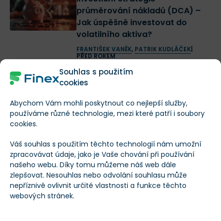
průměrování nákladů (DCA) –
Jak úspěšně investovat do
volatilního aktiva?
FRANTIŠEK VANĚK
,
PATRIK KUDLÁČEK
|
PŘED ROKEM
Souhlas s použitím
Nejdůležitější milníky, události a
cookies
propady investičního stříbra od
70. let – co si vzít za ponaučení z
Abychom Vám mohli poskytnout co nejlepší služby,
historie?
používáme různé technologie, mezi které patří i soubory
cookies.
FRANTIŠEK VANĚK
|
PŘED 5 LETY
Váš souhlas s použitím těchto technologií nám umožní
10 “blue chip” dividendových
zpracovávat údaje, jako je Vaše chování při používání
akcií, které přestály krizi a
našeho webu. Díky tomu můžeme náš web dále
nakupují je hedgeové fondy.
zlepšovat. Nesouhlas nebo odvolání souhlasu může
Které to jsou?
nepříznivě ovlivnit určité vlastnosti a funkce těchto
webových stránek.
FRANTIŠEK VANĚK
|
PŘED 5 LETY