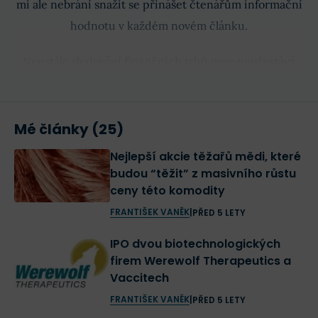
mi ale nebrání snažit se přinášet čtenářům informační
hodnotu v každém novém článku.
Neustále sledování finančních trhů mne nepřestává
vnitřně obohacovat a moje radost z poznání je o to
větší, pokud můžu své myšlenky sdílet se svými
čtenáři.
Mé články (25)
Nejlepší akcie těžařů mědi, které
budou “těžit” z masivního růstu
ceny této komodity
FRANTIŠEK VANĚK
|
PŘED 5 LETY
IPO dvou biotechnologických
firem Werewolf Therapeutics a
Vaccitech
FRANTIŠEK VANĚK
|
PŘED 5 LETY