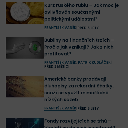
Kurz ruského rublu – Jak moc je
ovlivňován současnými
politickými událostmi?
FRANTIŠEK VANĚK
|
PŘED 5 LETY
Bubliny na finančních trzích –
Proč a jak vznikají? Jak z nich
profitovat?
FRANTIŠEK VANĚK
,
PATRIK KUDLÁČEK
|
PŘED 2 MĚSÍCI
Americké banky prodávají
dluhopisy za rekordní částky,
snaží se využít mimořádně
nízkých sazeb
FRANTIŠEK VANĚK
|
PŘED 5 LETY
Fondy rozvíjejících se trhů –
Vyplatí se do nich investovat?