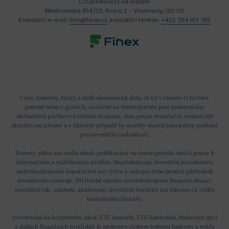
CZ08446563) se sídlem
Bělehradská 858/23, Praha 2 - Vinohrady, 120 00
Kontaktní e-mail:
info@finex.cz
, kontaktní telefon:
+420 704 183 785
Ceny, hodnoty, kurzy a další ekonomická data, ať už v číselné či textové
podobě nebo v grafech, uváděné na tomto portálu jsou poskytovány
obchodními partnery a třetími stranami. Jsou pouze orientační, nemusí být
aktuální ani přesné a v žádném případě by neměly sloužit jako jediný podklad
pro investiční rozhodnutí.
Textový, video ani audio obsah publikovaný na tomto portálu slouží pouze k
informačním a vzdělávacím účelům. Nepředstavuje investiční poradenství,
individualizované doporučení ani výzvu k nákupu nebo prodeji jakéhokoli
investičního nástroje. Při tvorbě obsahu nezohledňujeme finanční situaci,
investiční cíle, znalosti, zkušenosti, investiční horizont ani toleranci k riziku
konkrétního čtenáře.
Investování do kryptoměn, akcií, ETF, komodit, CFD kontraktů, binárních opcí
a dalších finančních produktů je spojeno s rizikem kolísání hodnoty a může