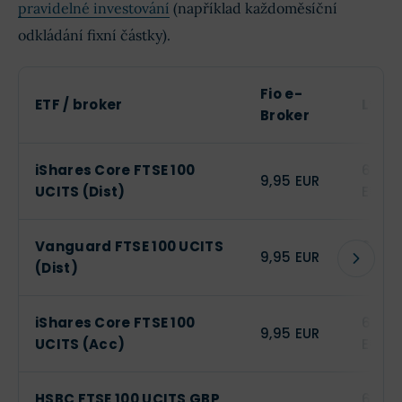
pravidelné investování
(například každoměsíční
odkládání fixní částky).
Fio e-
ETF / broker
Lynx
Broker
iShares Core FTSE 100
6
9,95 EUR
UCITS (Dist)
EUR
Vanguard FTSE 100 UCITS
6
9,95 EUR
(Dist)
EUR
iShares Core FTSE 100
6
9,95 EUR
UCITS (Acc)
EUR
HSBC FTSE 100 UCITS GBP
6