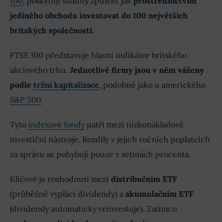
100
, poskytují snadný způsob, jak
prostřednictvím
jediného obchodu investovat do 100 největších
britských společností
.
FTSE 100 představuje hlavní indikátor britského
akciového trhu.
Jednotlivé firmy jsou v něm váženy
podle
tržní kapitalizace
, podobně jako u amerického
S&P 500
.
Tyto
indexové fondy
patří mezi nízkonákladové
investiční nástroje. Rozdíly v jejich ročních poplatcích
za správu se pohybují pouze v setinách procenta.
Klíčové je rozhodnutí mezi
distribučním ETF
(průběžně vyplácí dividendy) a
akumulačním ETF
(dividendy automaticky reinvestuje). Zatímco