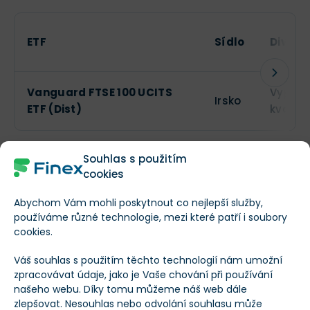
ETF
Sídlo
Divide
Vanguard FTSE 100 UCITS
Vyplác
Irsko
ETF (Dist)
kvartá
C) iShares Core FTSE 100 UCITS ETF (Acc)
Souhlas s použitím
cookies
Třetí ETF z dílny BlackRock (ISIN: IE00B53HP851) je
Abychom Vám mohli poskytnout co nejlepší služby,
ideální pro investory budující dlouhodobý majetek.
používáme různé technologie, mezi které patří i soubory
Disponuje minimální nákladovostí 0,07 % ročně
.
cookies.
Váš souhlas s použitím těchto technologií nám umožní
Zásadní výhoda tohoto fondu tkví v akumulaci –
zpracovávat údaje, jako je Vaše chování při používání
dividendy nevyplácí, nýbrž je okamžitě reinvestuje
.
našeho webu. Díky tomu můžeme náš web dále
Tím odpadá administrativní i daňová zátěž (15% daň z
zlepšovat. Nesouhlas nebo odvolání souhlasu může