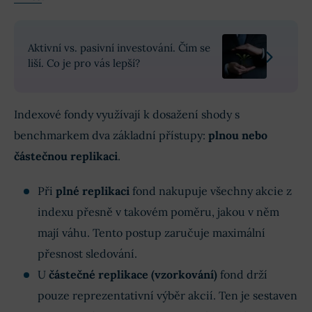
Diskuze k tématu FTSE 100 ETF
Aktivní vs. pasivní investování. Čím se
liší. Co je pro vás lepší?
Indexové fondy využívají k dosažení shody s
benchmarkem dva základní přístupy:
plnou nebo
částečnou replikaci
.
Při
plné replikaci
fond nakupuje všechny akcie z
indexu přesně v takovém poměru, jakou v něm
mají váhu. Tento postup zaručuje maximální
přesnost sledování.
U
částečné replikace (vzorkování)
fond drží
pouze reprezentativní výběr akcií. Ten je sestaven