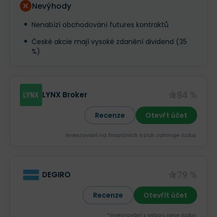
Nevýhody
Nenabízí obchodování futures kontraktů
České akcie mají vysoké zdanění dividend (35
%)
84 %
LYNX Broker
Recenze
Otevřt účet
Investování na finančních trzích zahrnuje rizika.
79 %
DEGIRO
Recenze
Otevřít účet
*Investování s sebou nese riziko.