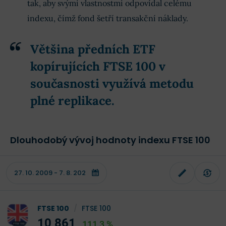
tak, aby svými vlastnostmi odpovídal celému
indexu, čímž fond šetří transakční náklady.
Většina předních ETF
kopírujících FTSE 100 v
současnosti využívá metodu
plné replikace
.
Dlouhodobý vývoj hodnoty indexu FTSE 100
FTSE 100
/
FTSE 100
10 861
111,3 %