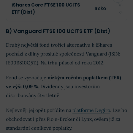
iShares Core FTSE 100 UCITS
Vyplá
Irsko
ETF (Dist)
kvart
B) Vanguard FTSE 100 UCITS ETF (Dist)
Druhý největší fond tvořící alternativu k iShares
pochází z dílny proslulé společnosti Vanguard (ISIN:
IE00B810Q511). Na trhu působí od roku 2012.
Fond se vyznačuje
nízkým ročním poplatkem (TER)
ve výši 0,09 %
. Dividendy jsou investorům
distribuovány čtvrtletně.
Nejlevněji jej opět pořídíte na
platformě Degiro
. Lze ho
obchodovat i přes Fio e-Broker či Lynx, ovšem již za
standardní ceníkové poplatky.