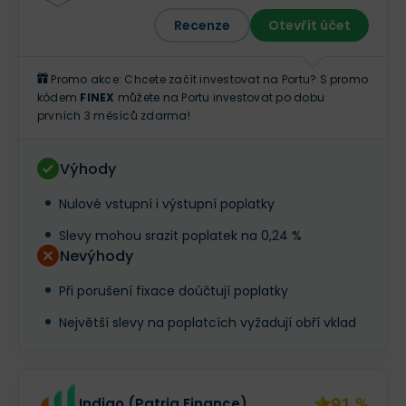
Recenze
Otevřít účet
Promo akce: Chcete začít investovat na Portu? S promo
kódem
FINEX
můžete na Portu investovat po dobu
prvních 3 měsíců zdarma!
Výhody
Nulové vstupní i výstupní poplatky
Slevy mohou srazit poplatek na 0,24 %
Nevýhody
Při porušení fixace doúčtují poplatky
Největší slevy na poplatcích vyžadují obří vklad
91 %
Indigo (Patria Finance)