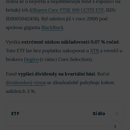
Jedná se o největší a nejoblíbenější fond s expozicí na
britský trh (
iShares Core FTSE 100 UCITS ETF
, ISIN:
IE0005042456). Byl založen již v roce 2000 pod
správou giganta
BlackRock
.
Vyniká
extrémně nízkou nákladovostí 0,07 % ročně
.
Toto ETF lze bez poplatku nakupovat u
XTB
a rovněž u
brokera
Degiro
(v rámci Core Selection).
Fond
vyplácí dividendy na kvartální bázi
. Roční
dividendový výnos
se dlouhodobě pohybuje kolem
solidních 3 %.
ETF
Sídlo
Divid