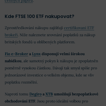
cenných papírů
.
Kde FTSE 100 ETF nakupovat?
Zprostředkování nákupu zajišťují
certifikovaní ETF
brokeři
. Níže naleznete srovnání poplatků za nákup
britských fondů u oblíbených platforem.
Fio e-Broker
a
Lynx
disponují velmi širokou
nabídkou
, ale samotný pokyn k nákupu je zpoplatněn
poměrně vysokou částkou. Dávají tak smysl spíše pro
jednorázové investice o velkém objemu, kde se vliv
poplatku rozmělní.
Naproti tomu
Degiro
a
XTB
umožňují bezpoplatkové
obchodování ETF
. Jsou proto ideální volbou pro