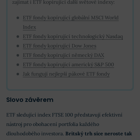
zajímat i ETF kopírující další světové indexy:
ETF fondy kopírující globální MSCI World
Index
ETF fondy kopírující technologický Nasdaq
ETF fondy kopírující Dow Jones
ETF fondy kopírující německý DAX
ETF fondy kopírující americký S&P 500
Jak fungují nejlepší pákové ETF fondy
Slovo závěrem
ETF sledující index FTSE 100 představují efektivní
nástroj pro obohacení portfolia každého
dlouhodobého investora.
Britský trh sice neroste tak