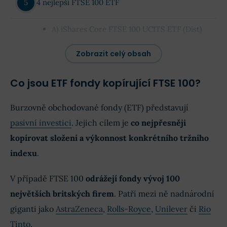
4 nejlepší FTSE 100 ETF
A) iShares Core FTSE 100 UCITS ETF (Dist)
B) Vanguard FTSE 100 UCITS ETF (Dist)
Zobrazit celý obsah
C) iShares Core FTSE 100 UCITS ETF (Acc)
D) HSBC FTSE 100 UCITS ETF (Dist)
Co jsou ETF fondy kopírující FTSE 100?
Kde FTSE 100 ETF nakupovat?
Burzovně obchodované fondy (ETF) představují
pasivní investici
. Jejich cílem je
co nejpřesněji
Automatické investování přes robo-advisory
kopírovat složení a výkonnost konkrétního tržního
platformy
indexu
.
Slovo závěrem
V případě FTSE 100
odrážejí fondy vývoj 100
největších britských firem
. Patří mezi ně nadnárodní
FAQs: Často kladené otázky k FTSE 100 ETF
giganti jako
AstraZeneca
,
Rolls-Royce
,
Unilever
či
Rio
Tinto
.