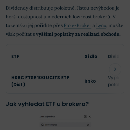
Dividendy distribuuje pololetně. Jistou nevýhodou je
horší dostupnost u moderních low-cost brokerů. V
tuzemsku jej pořídíte přes
Fio e-Broker
a
Lynx
, musíte
však počítat s
vyššími poplatky za realizaci obchodu
.
ETF
Sídlo
Dividend
HSBC FTSE 100 UCITS ETF
Vyplácen
Irsko
(Dist)
pololetn
Jak vyhledat ETF u brokera?