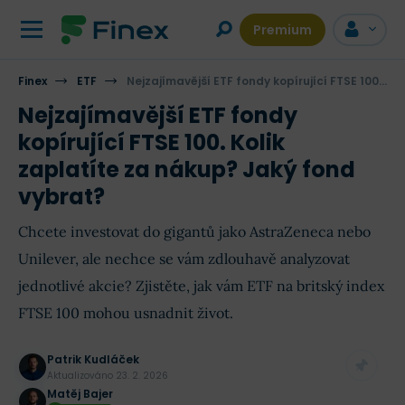
Premium
Finex
ETF
Nejzajímavější ETF fondy kopírující FTSE 100. Kolik zaplatíte za nákup? Jaký fond vybrat?
Nejzajímavější ETF fondy
kopírující FTSE 100. Kolik
zaplatíte za nákup? Jaký fond
vybrat?
Chcete investovat do gigantů jako AstraZeneca nebo
Unilever, ale nechce se vám zdlouhavě analyzovat
jednotlivé akcie? Zjistěte, jak vám ETF na britský index
FTSE 100 mohou usnadnit život.
Patrik Kudláček
Aktualizováno
23. 2. 2026
Matěj Bajer