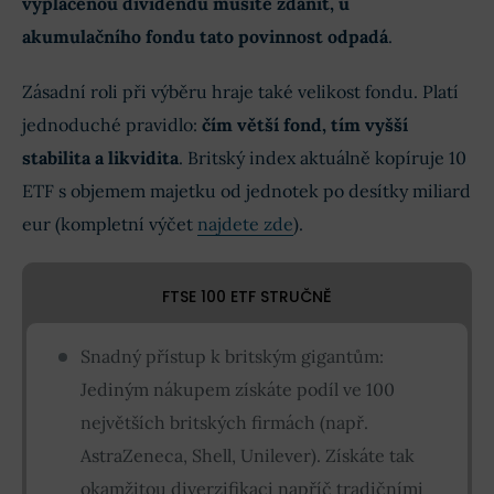
vyplacenou dividendu musíte zdanit, u
akumulačního fondu tato povinnost odpadá
.
Zásadní roli při výběru hraje také velikost fondu. Platí
jednoduché pravidlo:
čím větší fond, tím vyšší
stabilita a likvidita
. Britský index aktuálně kopíruje 10
ETF s objemem majetku od jednotek po desítky miliard
eur (kompletní výčet
najdete zde
).
FTSE 100 ETF STRUČNĚ
Snadný přístup k britským gigantům:
Jediným nákupem získáte podíl ve 100
největších britských firmách (např.
AstraZeneca, Shell, Unilever). Získáte tak
okamžitou diverzifikaci napříč tradičními