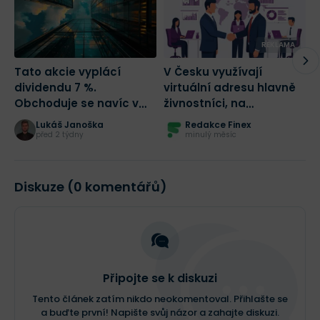
REKLAMA
Tato akcie vyplácí
V Česku využívají
D
dividendu 7 %.
virtuální adresu hlavně
k
Obchoduje se navíc v
živnostníci, na
C
největší slevě za
Slovensku s.r.o.: data
z
Lukáš Janoška
Redakce Finex
posledních 5 let!
MojeSidlo.cz odhalují
před 2 týdny
minulý měsíc
strukturální rozdíl dvou
trhů
Diskuze (0 komentářů)
Připojte se k diskuzi
Tento článek zatím nikdo neokomentoval. Přihlašte se
a buďte první! Napište svůj názor a zahajte diskuzi.