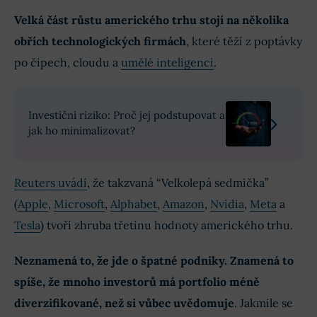
Velká část růstu amerického trhu stojí na několika
obřích technologických firmách
, které těží z poptávky
po čipech, cloudu a
umělé inteligenci
.
Investiční riziko: Proč jej podstupovat a
jak ho minimalizovat?
Reuters uvádí
, že takzvaná “Velkolepá sedmička”
(
Apple
,
Microsoft
,
Alphabet
,
Amazon
,
Nvidia
,
Meta
a
Tesla
) tvoří zhruba třetinu hodnoty amerického trhu.
Neznamená to, že jde o špatné podniky. Znamená to
spíše, že mnoho investorů má portfolio méně
diverzifikované, než si vůbec uvědomuje
. Jakmile se