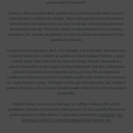
pro investiční rozhodnutí.
Textový, video ani audio obsah publikovaný na tomto portálu slouží pouze k
informačním a vzdělávacím účelům. Nepředstavuje investiční poradenství,
individualizované doporučení ani výzvu k nákupu nebo prodeji jakéhokoli
investičního nástroje. Při tvorbě obsahu nezohledňujeme finanční situaci,
investiční cíle, znalosti, zkušenosti, investiční horizont ani toleranci k riziku
konkrétního čtenáře.
Investování do kryptoměn, akcií, ETF, komodit, CFD kontraktů, binárních opcí
a dalších finančních produktů je spojeno s rizikem kolísání hodnoty a může
vést ke ztrátě části nebo celé investované částky. Minulá výkonnost ani
odhady budoucího vývoje nejsou zárukou budoucích výsledků a návratnost
původně investovaných prostředků není zaručena. Při obchodování s
rozdílovými smlouvami dochází u vysokého podílu účtů retailových investorů
ke vzniku finanční ztráty. Měli byste zvážit, zda rozumíte tomu, jak rozdílové
smlouvy fungují, a zda si můžete dovolit vysoké riziko ztráty svých finančních
prostředků.
Některé odkazy na tomto portálu jsou tzv. affiliate odkazy, díky jejichž
prokliknutí můžeme od inzerentů získat provizi. Ta nám pomáhá financovat
provoz portálu a tvorbu obsahu. Crypto data powered by
CoinGecko
.
Více
informací o rizicích a vyloučení odpovědnosti najdete zde
.