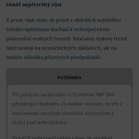
téměř nepřetržitý růst
.
Z praxe však víme, že právě v obdobích největšího
tržního optimismu dochází k nebezpečnému
podcenění reálných hrozeb. Současný růstový trend
totiž nestojí na nezničitelných základech, ale na
souhře několika příznivých předpokladů.
POZNÁMKA
Při pohledu na aktuální P/E indexu S&P 500
přesahující hodnotu 21 osobně vnímám, že trh v
současnosti zaceňuje absolutní dokonalost a
ztrácí pud sebezáchovy.
Největší nebezpečí vidím v tom, že retailoví