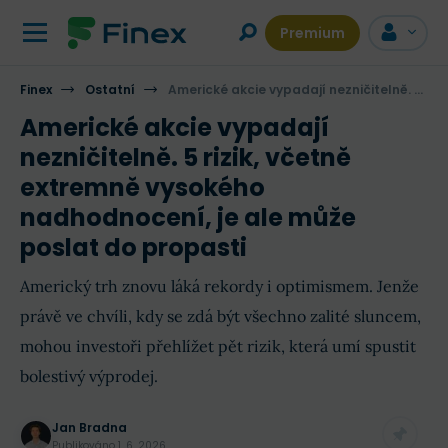
Premium
Finex
Ostatní
Americké akcie vypadají nezničitelně. 5 rizik, včetně extremně vysokého nadhodnocení, je ale může poslat do propasti
Americké akcie vypadají
nezničitelně. 5 rizik, včetně
extremně vysokého
nadhodnocení, je ale může
poslat do propasti
Americký trh znovu láká rekordy i optimismem. Jenže
právě ve chvíli, kdy se zdá být všechno zalité sluncem,
mohou investoři přehlížet pět rizik, která umí spustit
bolestivý výprodej.
Jan Bradna
Publikováno
1. 6. 2026