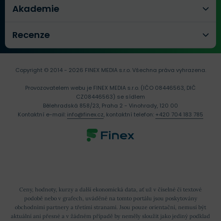
Akademie
Recenze
Copyright © 2014 - 2026 FINEX MEDIA s.r.o.
Všechna práva vyhrazena.
Provozovatelem webu je FINEX MEDIA s.r.o. (IČO 08446563, DIČ
CZ08446563) se sídlem
Bělehradská 858/23, Praha 2 - Vinohrady, 120 00
Kontaktní e-mail:
info@finex.cz
, kontaktní telefon:
+420 704 183 785
Ceny, hodnoty, kurzy a další ekonomická data, ať už v číselné či textové
podobě nebo v grafech, uváděné na tomto portálu jsou poskytovány
obchodními partnery a třetími stranami. Jsou pouze orientační, nemusí být
aktuální ani přesné a v žádném případě by neměly sloužit jako jediný podklad