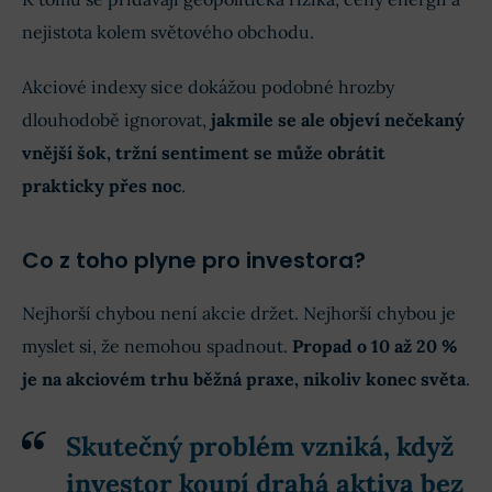
nejistota kolem světového obchodu.
Akciové indexy sice dokážou podobné hrozby
dlouhodobě ignorovat,
jakmile se ale objeví nečekaný
vnější šok, tržní sentiment se může obrátit
prakticky přes noc
.
Co z toho plyne pro investora?
Nejhorší chybou není akcie držet. Nejhorší chybou je
myslet si, že nemohou spadnout.
Propad o 10 až 20 %
je na akciovém trhu běžná praxe, nikoliv konec světa
.
Skutečný problém vzniká, když
investor koupí drahá aktiva bez