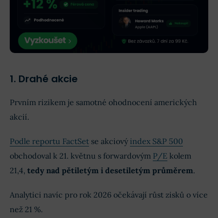
1. Drahé akcie
Prvním rizikem je samotné ohodnocení amerických
akcií.
Podle reportu FactSet
se akciový
index S&P 500
obchodoval k 21. květnu s forwardovým
P/E
kolem
21,4,
tedy nad pětiletým i desetiletým průměrem
.
Analytici navíc pro rok 2026 očekávají růst zisků o více
než 21 %.