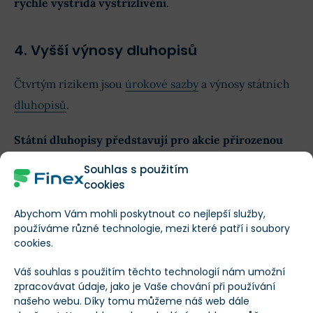
rychle vystřídá vystřízlivění
.
4. Vyšší výnosy dluhopisů
Čtvrtým rizikem jsou
úrokové sazby
a výnosy státních
dluhopisů
.
Státní dluhopisy představují pro akcie přirozenou
investiční alternativu
. Pokud začnou tato bezpečnější
Souhlas s použitím
aktiva nabízet nadprůměrné zhodnocení, motivace
cookies
velkých i drobných investorů podstupovat riziko na
Abychom Vám mohli poskytnout co nejlepší služby,
akciovém trhu přirozeně klesá.
používáme různé technologie, mezi které patří i soubory
cookies.
Váš souhlas s použitím těchto technologií nám umožní
S&P 500 srovnání jednotlivých ETF
zpracovávat údaje, jako je Vaše chování při používání
fondů. Kolik zaplatíte za nákup?
našeho webu. Díky tomu můžeme náš web dále