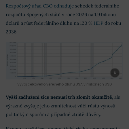
Rozpočtový úřad CBO odhaduje
schodek federálního
rozpočtu Spojených států v roce 2026 na 1,9 bilionu
dolarů a růst federálního dluhu na 120 %
HDP
do roku
2036.
Vývoj celkového veřejného dluhu USA v milionech USD
Vyšší zadlužení sice nemusí trh zlomit okamžitě
, ale
výrazně zvyšuje jeho zranitelnost vůči růstu výnosů,
politickým sporům a případné ztrátě důvěry.
K tomu se přidávají geopolitická rizika, ceny energií a