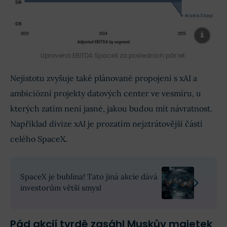
Upravená EBITDA SpaceX za posledních pár let.
Nejistotu zvyšuje také plánované propojení s xAI a
ambiciózní projekty datových center ve vesmíru, u
kterých zatím není jasné, jakou budou mít návratnost.
Například divize xAI je prozatím nejztrátovější částí
celého SpaceX.
SpaceX je bublina! Tato jiná akcie dává
investorům větší smysl
Pád akcií tvrdě zasáhl Muskův majetek