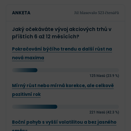
ANKETA
Již hlasovalo 523 čtenářů
Jaký očekáváte vývoj akciových trhů v
příštích 6 až 12 měsících?
Pokračování býčího trendu a další růst na
nová maxima
125 hlasů (23.9 %)
Mírný růst nebo mírná korekce, ale celkově
pozitivní rok
221 hlasů (42.3 %)
Boční pohyb s vyšší volatilitou a bez jasného
směru