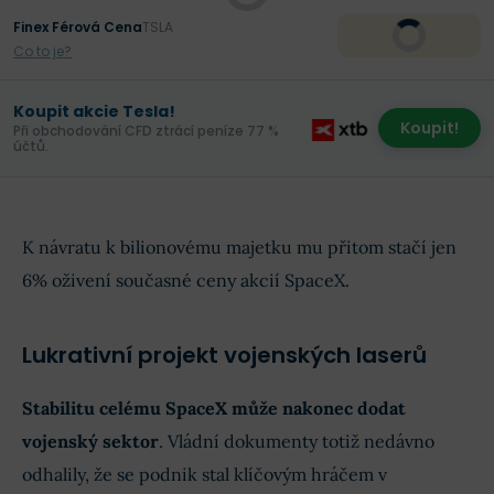
Finex Férová Cena
TSLA
Co to je?
Koupit akcie Tesla!
Koupit!
Při obchodování CFD ztrácí peníze 77 %
účtů.
K návratu k bilionovému majetku mu přitom stačí jen
6% oživení současné ceny akcií SpaceX.
Lukrativní projekt vojenských laserů
Stabilitu celému SpaceX může nakonec dodat
vojenský sektor
. Vládní dokumenty totiž nedávno
odhalily, že se podnik stal klíčovým hráčem v