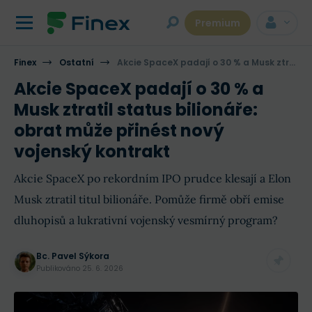
Premium
Finex
Ostatní
Akcie SpaceX padají o 30 % a Musk ztratil status bilionáře: obrat může přinést nový vojenský kontrakt
Akcie SpaceX padají o 30 % a
Musk ztratil status bilionáře:
obrat může přinést nový
vojenský kontrakt
Akcie SpaceX po rekordním IPO prudce klesají a Elon
Musk ztratil titul bilionáře. Pomůže firmě obří emise
dluhopisů a lukrativní vojenský vesmírný program?
Bc. Pavel Sýkora
Publikováno
25. 6. 2026