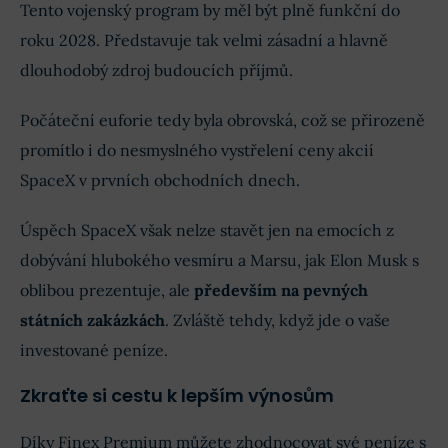
Tento vojenský program by měl být plně funkční do
roku 2028. Představuje tak velmi zásadní a hlavně
dlouhodobý zdroj budoucích příjmů.
Počáteční euforie tedy byla obrovská, což se přirozeně
promítlo i do nesmyslného vystřelení ceny akcií
SpaceX v prvních obchodních dnech.
Úspěch SpaceX však nelze stavět jen na emocích z
dobývání hlubokého vesmíru a Marsu, jak Elon Musk s
oblibou prezentuje, ale
především na pevných
státních zakázkách
. Zvláště tehdy, když jde o vaše
investované peníze.
Zkraťte si cestu k lepším výnosům
Díky Finex Premium můžete zhodnocovat své peníze s