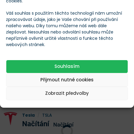
cookies.
ohromných 240 miliard dolarů za jediný den.
Váš souhlas s použitím těchto technologií nám umožní
Situaci nijak nepřidalo ani současné oslabení další
zpracovávat údaje, jako je Vaše chování při používání
našeho webu. Díky tomu můžeme náš web dále
Muskovy firmy
Tesla
– ta za uplynulých pět dní
zlepšovat. Nesouhlas nebo odvolání souhlasu může
odepsala zhruba 6 %. Propad technologického sektoru
nepříznivě ovlivnit určité vlastnosti a funkce těchto
webových stránek.
tak vrátil Muska do klubu miliardářů, kde i tak s
přehledem zůstává nejbohatším člověkem planety.
Souhlasím
Vývoj ceny akcií Tesla za posledních 5 dní
Přijmout nutné cookies
Zobrazit předvolby
Tesla
/
TSLA
Načítání
Načítání