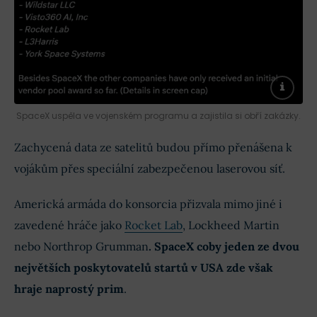
SpaceX uspěla ve vojenském programu a zajistila si obří zakázky.
Zachycená data ze satelitů budou přímo přenášena k
vojákům přes speciální zabezpečenou laserovou síť.
Americká armáda do konsorcia přizvala mimo jiné i
zavedené hráče jako
Rocket Lab
, Lockheed Martin
nebo Northrop Grumman
. SpaceX coby jeden ze dvou
největších poskytovatelů startů v USA zde však
hraje naprostý prim
.