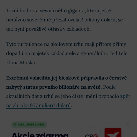
Tržní hodnota vesmírného giganta, která ještě
nedávno suverénně přesahovala 2 biliony dolarů, se
tak nyní povážlivě otřásá v základech.
Tyto turbulence na akciovém trhu mají přitom přímý
dopad i na majetek zakladatele a generálního ředitele
Elona Muska.
Extrémní volatilita jej bleskově připravila o čerstvě
nabytý status prvního bilionáře na světě
. Podle
aktuálních dat z trhů se jeho čisté jmění propadlo
zpět
na zhruba 957 miliard dolarů
.