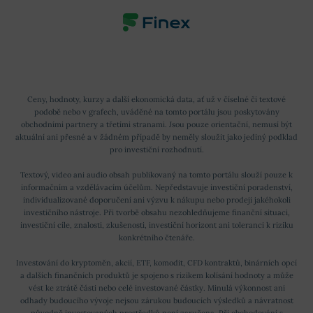
Ceny, hodnoty, kurzy a další ekonomická data, ať už v číselné či textové
podobě nebo v grafech, uváděné na tomto portálu jsou poskytovány
obchodními partnery a třetími stranami. Jsou pouze orientační, nemusí být
aktuální ani přesné a v žádném případě by neměly sloužit jako jediný podklad
pro investiční rozhodnutí.
Textový, video ani audio obsah publikovaný na tomto portálu slouží pouze k
informačním a vzdělávacím účelům. Nepředstavuje investiční poradenství,
individualizované doporučení ani výzvu k nákupu nebo prodeji jakéhokoli
investičního nástroje. Při tvorbě obsahu nezohledňujeme finanční situaci,
investiční cíle, znalosti, zkušenosti, investiční horizont ani toleranci k riziku
konkrétního čtenáře.
Investování do kryptoměn, akcií, ETF, komodit, CFD kontraktů, binárních opcí
a dalších finančních produktů je spojeno s rizikem kolísání hodnoty a může
vést ke ztrátě části nebo celé investované částky. Minulá výkonnost ani
odhady budoucího vývoje nejsou zárukou budoucích výsledků a návratnost
původně investovaných prostředků není zaručena. Při obchodování s