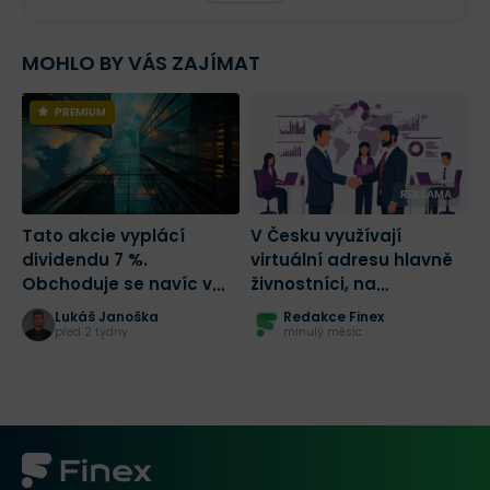
MOHLO BY VÁS ZAJÍMAT
PREMIUM
REKLAMA
Tato akcie vyplácí
V Česku využívají
D
dividendu 7 %.
virtuální adresu hlavně
k
Obchoduje se navíc v
živnostníci, na
C
největší slevě za
Slovensku s.r.o.: data
z
Lukáš Janoška
Redakce Finex
posledních 5 let!
MojeSidlo.cz odhalují
před 2 týdny
minulý měsíc
strukturální rozdíl dvou
trhů