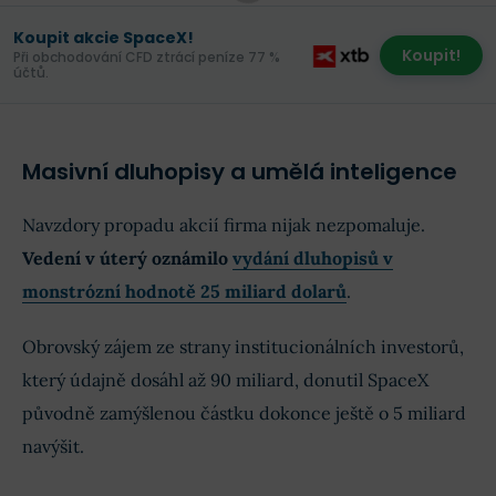
Koupit akcie SpaceX!
Koupit!
Při obchodování CFD ztrácí peníze 77 %
účtů.
Masivní dluhopisy a umělá inteligence
Navzdory propadu akcií firma nijak nezpomaluje.
Vedení v úterý oznámilo
vydání dluhopisů v
monstrózní hodnotě 25 miliard dolarů
.
Obrovský zájem ze strany institucionálních investorů,
který údajně dosáhl až 90 miliard, donutil SpaceX
původně zamýšlenou částku dokonce ještě o 5 miliard
navýšit.