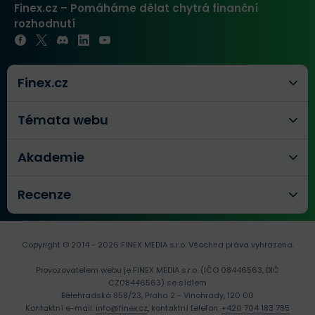
Finex.cz – Pomáháme dělat chytrá finanční
rozhodnutí
Finex.cz
Témata webu
Akademie
Recenze
Copyright © 2014 - 2026 FINEX MEDIA s.r.o.
Všechna práva vyhrazena.
Provozovatelem webu je FINEX MEDIA s.r.o. (IČO 08446563, DIČ
CZ08446563) se sídlem
Bělehradská 858/23, Praha 2 - Vinohrady, 120 00
Kontaktní e-mail:
info@finex.cz
, kontaktní telefon:
+420 704 183 785