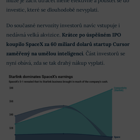
může je začít utrácet méně efektivně a pouštět se do
investic, které se dlouhodobě nevyplatí.
Do současné nervozity investorů navíc vstupuje i
nedávná velká akvizice.
Krátce po úspěšném IPO
koupilo SpaceX za 60 miliard dolarů startup Cursor
zaměřený na umělou inteligenci
. Část investorů se
nyní obává, zda se tak drahý nákup vyplatí.