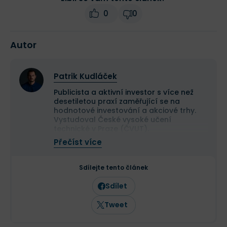
0
0
Autor
Patrik Kudláček
Publicista a aktivní investor s více než
desetiletou praxí zaměřující se na
hodnotové investování a akciové trhy.
Vystudoval České vysoké učení
technické v Praze (ČVUT).
Ve své investiční strategii kombinuje
Přečíst více
aktivní i pasivní přístup a zaměřuje se
především na kvalitní růstové
společnosti a value investice. Ve svých
Sdílejte tento článek
článcích se věnuje investičním
strategiím, psychologii investování a
Sdílet
analýze jednotlivých akcií.
Tweet