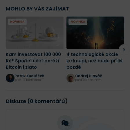
MOHLO BY VÁS ZAJÍMAT
NOVINKA
NOVINKA
Kam investovat 100 000
4 technologické akcie
A
Kč? Spořicí účet poráží
ke koupi, než bude příliš
d
Bitcoin i zlato
pozdě
r
d
Patrik Kudláček
Ondřej Hlaváč
z
před 12 hodinami
před 23 hodinami
Diskuze (0 komentářů)