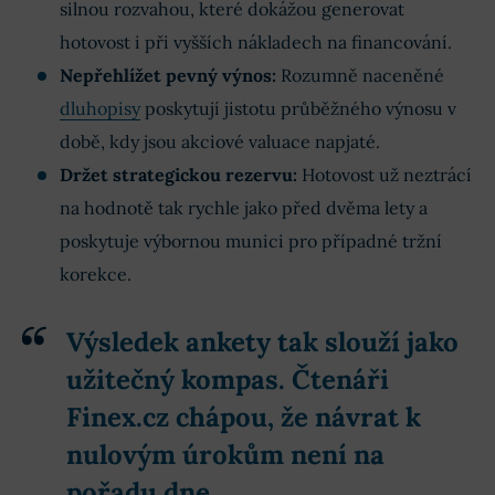
silnou rozvahou, které dokážou generovat
hotovost i při vyšších nákladech na financování.
Nepřehlížet pevný výnos:
Rozumně naceněné
dluhopisy
poskytují jistotu průběžného výnosu v
době, kdy jsou akciové valuace napjaté.
Držet strategickou rezervu:
Hotovost už neztrácí
na hodnotě tak rychle jako před dvěma lety a
poskytuje výbornou munici pro případné tržní
korekce.
Výsledek ankety tak slouží jako
užitečný kompas. Čtenáři
Finex.cz chápou, že návrat k
nulovým úrokům není na
pořadu dne.