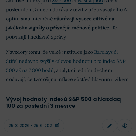
Akciové indexy jako
S&P 500
či
Nasdaq 100
sice v
posledních týdnech dokázaly těžit z přetrvávajícího AI
optimismu, nicméně
zůstávají vysoce citlivé na
jakékoliv signály o přísnější měnové politice
. To
potvrzují i nedávné zprávy.
Navzdory tomu, že velké instituce jako
Barclays či
Stifel nedávno zvýšily cílovou hodnotu pro index S&P
500 až na 7 800 bodů
, analytici jedním dechem
dodávají, že tvrdošíjná inflace zůstává hlavním rizikem.
Vývoj hodnoty indexů S&P 500 a Nasdaq
100 za poslední 3 měsíce