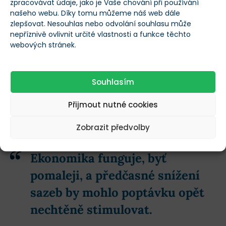
velký manévrovací prostor.
zpracovávat údaje, jako je Vaše chování při používání
našeho webu. Díky tomu můžeme náš web dále
zlepšovat. Nesouhlas nebo odvolání souhlasu může
Nezaměstnanost v USA podle květnových dat
zůstala
nepříznivě ovlivnit určité vlastnosti a funkce těchto
na hodnotě 4,3 % a americká ekonomika zvládla
webových stránek.
vytvořit 172 tisíc nových pracovních míst
.
Souhlasím
Dokud trh práce nevykazuje známky vážného oslabení
a lidé nepřicházejí ve velkém o práci,
centrální banka
Přijmout nutné cookies
zkrátka nemá důvod spěchat s podporou ekonomiky
Zobrazit předvolby
prostřednictvím zlevňování úvěrů.
Ekonomika funguje, byť
pomaleji, a předčasné snížení
sazeb by mohlo poptávku opět
nechtěně stimulovat.