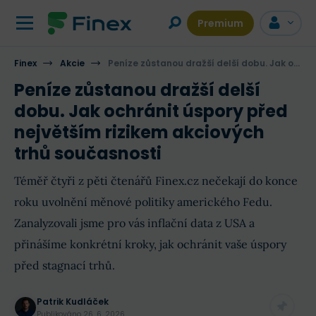
Premium
Finex
Akcie
Peníze zůstanou dražší delší dobu. Jak ochránit úspory před největším rizikem akciových trhů současnosti
Peníze zůstanou dražší delší
dobu. Jak ochránit úspory před
největším rizikem akciových
trhů současnosti
Téměř čtyři z pěti čtenářů Finex.cz nečekají do konce
roku uvolnění měnové politiky amerického Fedu.
Zanalyzovali jsme pro vás inflační data z USA a
přinášíme konkrétní kroky, jak ochránit vaše úspory
před stagnací trhů.
Patrik Kudláček
Publikováno
26. 6. 2026