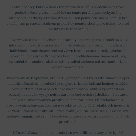
Ceny, hodnoty, kurzy a další ekonomická data, ať už v číselné či textové
podobě nebo v grafech, uváděné na tomto portálu jsou poskytovány
obchodními partnery a třetími stranami. Jsou pouze orientační, nemusí být
aktuální ani přesné a v žádném případě by neměly sloužit jako jediný podklad
pro investiční rozhodnutí.
Textový, video ani audio obsah publikovaný na tomto portálu slouží pouze k
informačním a vzdělávacím účelům. Nepředstavuje investiční poradenství,
individualizované doporučení ani výzvu k nákupu nebo prodeji jakéhokoli
investičního nástroje. Při tvorbě obsahu nezohledňujeme finanční situaci,
investiční cíle, znalosti, zkušenosti, investiční horizont ani toleranci k riziku
konkrétního čtenáře.
Investování do kryptoměn, akcií, ETF, komodit, CFD kontraktů, binárních opcí
a dalších finančních produktů je spojeno s rizikem kolísání hodnoty a může
vést ke ztrátě části nebo celé investované částky. Minulá výkonnost ani
odhady budoucího vývoje nejsou zárukou budoucích výsledků a návratnost
původně investovaných prostředků není zaručena. Při obchodování s
rozdílovými smlouvami dochází u vysokého podílu účtů retailových investorů
ke vzniku finanční ztráty. Měli byste zvážit, zda rozumíte tomu, jak rozdílové
smlouvy fungují, a zda si můžete dovolit vysoké riziko ztráty svých finančních
prostředků.
Některé odkazy na tomto portálu jsou tzv. affiliate odkazy, díky jejichž