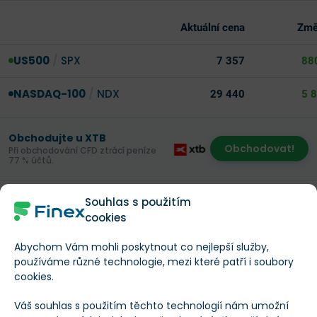
Aktuální cena
Změ
US500
/
SPX
7 357
88
NASDAQ-100
/
NDX
29 440
5 
Obchodujte u XTB
Obchodovat!
Při obchodování CFD ztrácí peníze
77 % účtů.
Souhlas s použitím
cookies
Data z trhu práce nedávají důvod k
panice
Abychom Vám mohli poskytnout co nejlepší služby,
používáme různé technologie, mezi které patří i soubory
Vedle vývoje cen musí Fed sledovat také
kondici
cookies.
amerického pracovního trhu
. Ta mu aktuálně dává
Váš souhlas s použitím těchto technologií nám umožní