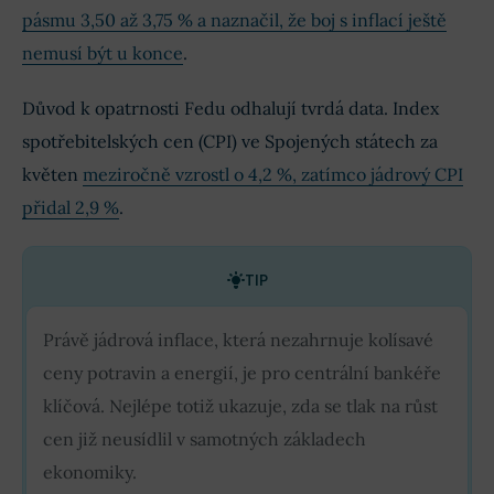
pásmu 3,50 až 3,75 % a naznačil, že boj s inflací ještě
nemusí být u konce
.
Důvod k opatrnosti Fedu odhalují tvrdá data. Index
spotřebitelských cen (CPI) ve Spojených státech za
květen
meziročně vzrostl o 4,2 %, zatímco jádrový CPI
přidal 2,9 %
.
TIP
Právě jádrová inflace, která nezahrnuje kolísavé
ceny potravin a energií, je pro centrální bankéře
klíčová. Nejlépe totiž ukazuje, zda se tlak na růst
cen již neusídlil v samotných základech
ekonomiky.