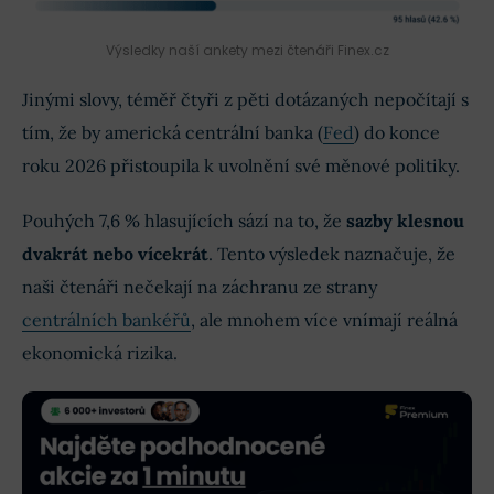
Výsledky naší ankety mezi čtenáři Finex.cz
Jinými slovy, téměř čtyři z pěti dotázaných nepočítají s
tím, že by americká centrální banka (
Fed
) do konce
roku 2026 přistoupila k uvolnění své měnové politiky.
Pouhých 7,6 % hlasujících sází na to, že
sazby klesnou
dvakrát nebo vícekrát
. Tento výsledek naznačuje, že
naši čtenáři nečekají na záchranu ze strany
centrálních bankéřů
, ale mnohem více vnímají reálná
ekonomická rizika.