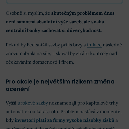
Osobně si myslím, že
skutečným problémem dnes
není samotná absolutní výše sazeb, ale snaha
centrální banky zachovat si důvěryhodnost
.
Pokud by Fed snížil sazby příliš brzy a
inflace
následně
znovu nabrala na síle, riskoval by ztrátu kontroly nad
očekáváním domácností i firem.
Pro akcie je největším rizikem změna
ocenění
Vyšší
úrokové sazby
neznamenají pro kapitálové trhy
automatickou katastrofu. Problém nastává v momentě,
kdy
investoři platí za firmy vysoké násobky zisků
a
současně musí do svých modelů zakalkulovat dražší