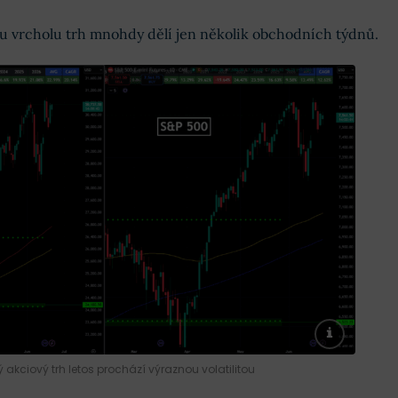
 vrcholu trh mnohdy dělí jen několik obchodních týdnů.
 akciový trh letos prochází výraznou volatilitou