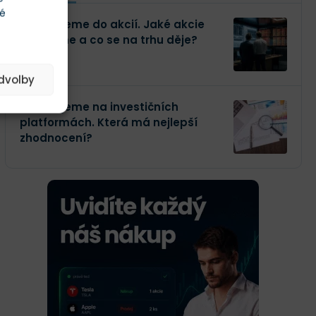
té
Investujeme do akcií. Jaké akcie
kupujeme a co se na trhu děje?
edvolby
Investujeme na investičních
platformách. Která má nejlepší
zhodnocení?