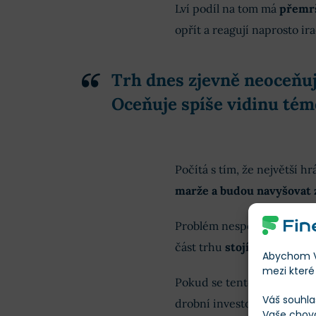
Lví podíl na tom má
přemrš
opřít a reagují naprosto ir
Trh dnes zjevně neoceňuj
Oceňuje spíše vidinu tém
Počítá s tím, že největší h
marže a budou navyšovat z
Problém nespočívá pouze v t
část trhu
stojí na křehkém
Abychom Vá
mezi které 
Pokud se tento příběh začn
Váš souhla
drobní investoři čekají.
Vaše chov