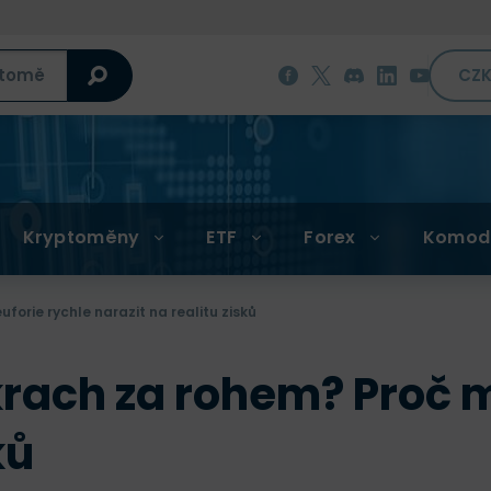
CZ
Kryptoměny
ETF
Forex
Komod
forie rychle narazit na realitu zisků
rach za rohem? Proč m
ků