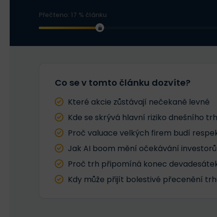
Přečteno: 17 % článku
Co se v tomto článku dozvíte?
Které akcie zůstávají nečekaně levné
Kde se skrývá hlavní riziko dnešního tr
Proč valuace velkých firem budí respe
Jak AI boom mění očekávání investorů
Proč trh připomíná konec devadesáte
Kdy může přijít bolestivé přecenění trh