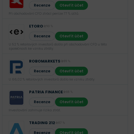
Recenze
Otevřít účet
Při obchodování CFD ztrácí peníze 77 % účtů.
ETORO
90 %
Recenze
Otevřít účet
U 52 % retailových investorů došlo při obchodování CFD u této
společnosti ke vzniku ztráty.
ROBOMARKETS
89 %
Recenze
Otevřít účet
U 66,02 % retailových investorů došlo ke vzniku ztráty.
PATRIA FINANCE
88 %
Recenze
Otevřít účet
Investování zahrnuje rizika ztrát.‎
TRADING 212
87 %
Recenze
Otevřít účet