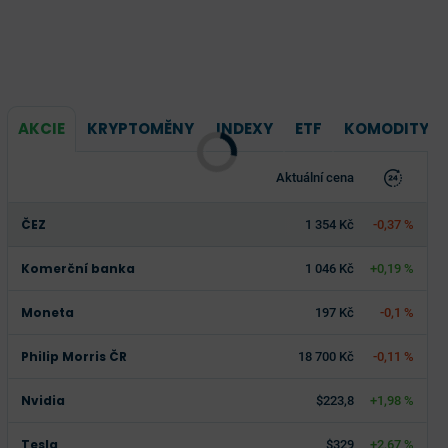
AKCIE
KRYPTOMĚNY
INDEXY
ETF
KOMODITY
Aktuální cena
ČEZ
1 354 Kč
-0,37 %
Komerční banka
1 046 Kč
+0,19 %
Moneta
197 Kč
-0,1 %
Philip Morris ČR
18 700 Kč
-0,11 %
Nvidia
$223,8
+1,98 %
Tesla
$329
+2,67 %