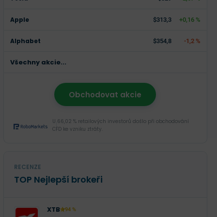
Apple
$313,3
+0,16 %
Alphabet
$354,8
-1,2 %
Všechny akcie...
Obchodovat akcie
U 66,02 % retailových investorů došlo při obchodování
CFD ke vzniku ztráty.
RECENZE
TOP Nejlepší brokeři
XTB
94 %