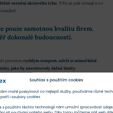
těné ocenění akciového trhu
. Trhy se pak nemají o co
acionálně.
e pouze samotnou kvalitu firem.
ěř dokonalé budoucnosti.
ráči porostou
rychlým tempem, udrží si mimořádné
isky, jako by neexistovaly žádné limity
.
Souhlas s použitím cookies
om, že jsou velké akcie drahé. Zásadní je fakt, že velká
 předpokladu neustále rostoucí ziskovosti
.
m mohli poskytnout co nejlepší služby, používáme různé tech
patří i soubory cookies.
e hroutit, může masivní přecenění přijít rychleji, než
s s použitím těchto technologií nám umožní zpracovávat údaje, 
ání při používání našeho webu. Díky tomu můžeme náš web dál