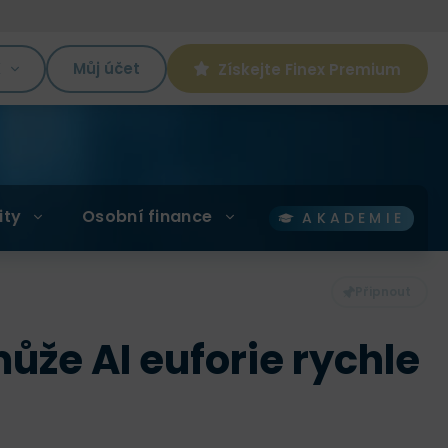
K
Můj účet
Získejte Finex Premium
ity
Osobní finance
AKADEMIE
ůže AI euforie rychle