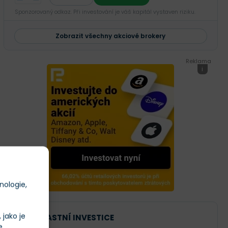
Sponzorovaný odkaz. Při investování je váš kapitál vystaven riziku.
Zobrazit všechny akciové brokery
Reklama
i
nologie,
jako je
NAŠE VLASTNÍ INVESTICE
e