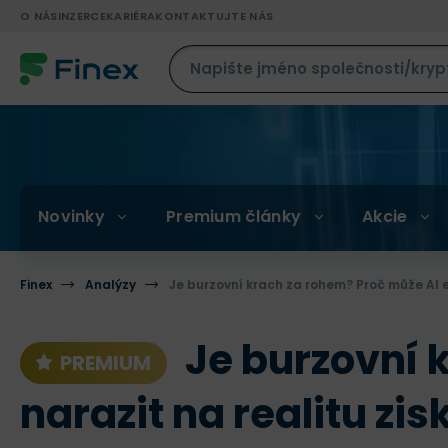
O NÁS
INZERCE
KARIÉRA
KONTAKTUJTE NÁS
Novinky
Premium články
Akcie
Finex
Analýzy
Je burzovní krach za rohem? Proč může AI eu
Je burzovní k
PREMIUM
narazit na realitu zis