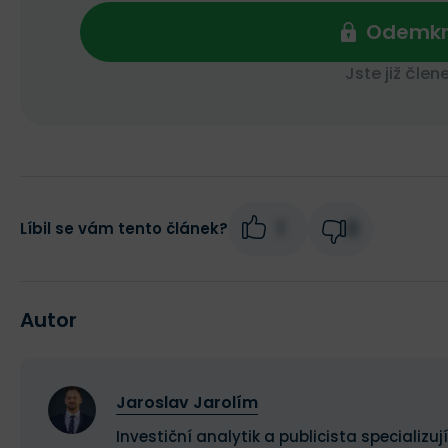
Odemkn
Jste již čle
1
0
Líbil se vám tento článek?
Autor
Jaroslav Jarolím
Investiční analytik a publicista speciali