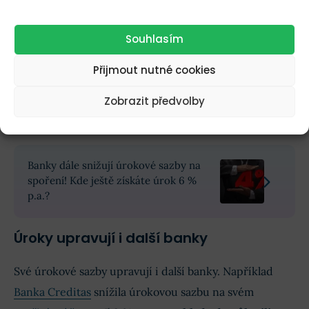
klasické investování
do
podílových fondů
(
Conseq
a
Generali
) nebo do
ETF
(od
Portu
).
Souhlasím
Naopak slibované přímé investování do 200
Přijmout nutné cookies
amerických akcií
se potýká se zpožděním, naposledy
jej banka plánovala spustit na přelomu loňského a
Zobrazit předvolby
letošního roku. Zatím však ke spuštění nedošlo.
Banky dále snižují úrokové sazby na
spoření! Kde ještě získáte úrok 6 %
p.a.?
Úroky upravují i další banky
Své úrokové sazby upravují i další banky. Například
Banka Creditas
snížila úrokovou sazbu na svém