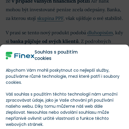
že
v případě vážných finančních potíží
Air Bank
mohou být investované peníze zcela odepsány. Banka,
za kterou stojí
skupina PPF
, však ujišťuje o své stabilitě.
V praxi se tento nový produkt podobá
dluhopisům
, kdy
si
banka půjčuje od svých klientů
. Z podrobných
podmínek není zcela jasné, zda závazek bude trvat dva
Souhlas s použitím
cookies
roky, nebo jen jeden, protože banka uvádí, že investice
“obvykle trvá dva roky nebo několik let”
.
Abychom Vám mohli poskytnout co nejlepší služby,
používáme různé technologie, mezi které patří i soubory
Zatímco ze
spořicích účtů
a
termínovaných vkladů
cookies.
banka automaticky strhává daň z výnosů, u
investic
si
Váš souhlas s použitím těchto technologií nám umožní
musí klienti vyřídit zdanění sami na konci
zpracovávat údaje, jako je Vaše chování při používání
našeho webu. Díky tomu můžeme náš web dále
kalendářního roku.
zlepšovat. Nesouhlas nebo odvolání souhlasu může
nepříznivě ovlivnit určité vlastnosti a funkce těchto
Kromě nového produktu Air Bank již dříve
nabízela
webových stránek.