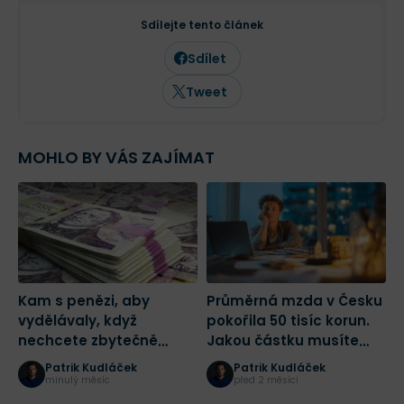
čtenářům lépe se orientovat ve světě
osobních financí a dělat informovanější
Sdílejte tento článek
finanční rozhodnutí.
Sdílet
Tweet
MOHLO BY VÁS ZAJÍMAT
Kam s penězi, aby
Průměrná mzda v Česku
5
vydělávaly, když
pokořila 50 tisíc korun.
n
nechcete zbytečně
Jakou částku musíte
z
riskovat. Přehled
spořit, pokud chcete
c
Patrik Kudláček
Patrik Kudláček
dostupných možností
koupit nemovitost
minulý měsíc
před 2 měsíci