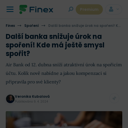
Premium
Finex
Spoření
Další banka snižuje úrok na spoření! Kde má ještě smysl spořit?
Další banka snižuje úrok na
spoření! Kde má ještě smysl
spořit?
Air Bank od 12. dubna sníží atraktivní úrok na spořicím
účtu. Kolik nově nabídne a jakou kompenzaci si
připravila pro své klienty?
Veronika Kubalová
Publikováno
9. 4. 2024