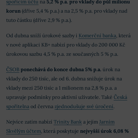
spořicím účtu
na
5,2 % p.a. pro vklady do půl milionu
korun
(dříve 5,4 % p.a.) a na 2,5 % p.a. pro vklady nad
tuto částku (dříve 2,9 % p.a.).
Od dubna sníží úrokové sazby i
Komerční banka
, která
v nové aplikaci KB+ nabízí pro vklady do 200 000 Kč
úrokovou sazbu 4,5 % p.a. ze současných 5 % p.a.
ČSOB
ponechává do konce dubna 5% p.a.
úrok na
vklady do 250 tisíc, ale od 6. dubna snižuje úrok na
vklady mezi 250 tisíc a 1 milionem na 2,8 % p.a. a
upravuje podmínky pro aktivní uživatele. Také
Česká
spořitelna
od června
zjednodušuje své úročení
.
Nejvíce zatím nabízí
Trinity Bank
a jejím
Jarním
Skvělým účtem
, která poskytuje
nejvyšší úrok 6,08 %