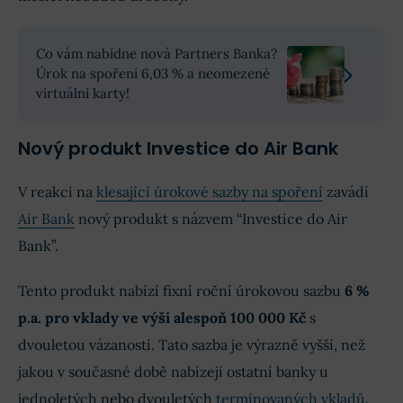
Co vám nabídne nová Partners Banka?
Úrok na spoření 6,03 % a neomezené
virtuální karty!
Nový produkt Investice do Air Bank
V reakci na
klesající úrokové sazby na spoření
zavádí
Air Bank
nový produkt s názvem “Investice do Air
Bank”.
Tento produkt nabízí fixní roční úrokovou sazbu
6 %
p.a. pro vklady ve výši alespoň 100 000 Kč
s
dvouletou vázaností. Tato sazba je výrazně vyšší, než
jakou v současné době nabízejí ostatní banky u
jednoletých nebo dvouletých
termínovaných vkladů
.