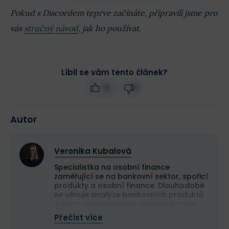
Pokud s Discordem teprve začínáte, připravili jsme pro
vás
stručný návod
, jak ho používat.
Líbil se vám tento článek?
0
0
Autor
Veronika Kubalová
Specialistka na osobní finance
zaměřující se na bankovní sektor, spořicí
produkty a osobní finance. Dlouhodobě
se věnuje analýze bankovních produktů
a jejich srovnávání z pohledu běžných
uživatelů.
Přečíst více
Prostřednictvím svých článků pomáhá