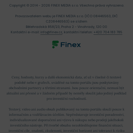
Copyright © 2014 - 2026 FINEX MEDIA s.r.o.
Všechna práva vyhrazena.
Provozovatelem webu je FINEX MEDIA s.r.o. (IČO 08446563, DIČ
CZ08446563) se sídlem
Bělehradská 858/23, Praha 2 - Vinohrady, 120 00
Kontaktní e-mail:
info@finex.cz
, kontaktní telefon:
+420 704 183 785
Ceny, hodnoty, kurzy a další ekonomická data, ať už v číselné či textové
podobě nebo v grafech, uváděné na tomto portálu jsou poskytovány
obchodními partnery a třetími stranami. Jsou pouze orientační, nemusí být
aktuální ani přesné a v žádném případě by neměly sloužit jako jediný podklad
pro investiční rozhodnutí.
Textový, video ani audio obsah publikovaný na tomto portálu slouží pouze k
informačním a vzdělávacím účelům. Nepředstavuje investiční poradenství,
individualizované doporučení ani výzvu k nákupu nebo prodeji jakéhokoli
investičního nástroje. Při tvorbě obsahu nezohledňujeme finanční situaci,
investiční cíle, znalosti, zkušenosti, investiční horizont ani toleranci k riziku