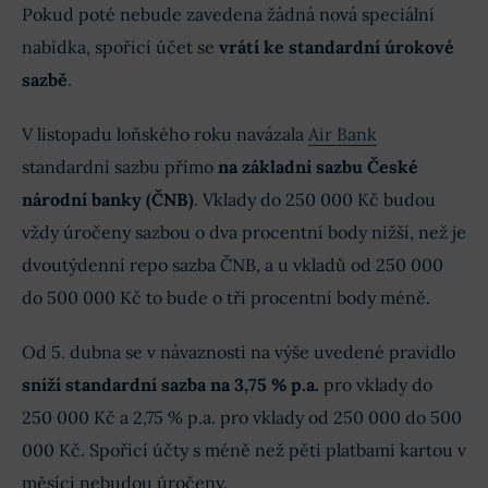
Pokud poté nebude zavedena žádná nová speciální
nabídka, spořicí účet se
vrátí ke standardní úrokové
sazbě
.
V listopadu loňského roku navázala
Air Bank
standardní sazbu přímo
na základní sazbu České
národní banky (ČNB)
. Vklady do 250 000 Kč budou
vždy úročeny sazbou o dva procentní body nižší, než je
dvoutýdenní repo sazba ČNB, a u vkladů od 250 000
do 500 000 Kč to bude o tři procentní body méně.
Od 5. dubna se v návaznosti na výše uvedené pravidlo
sníží standardní sazba na 3,75 % p.a.
pro vklady do
250 000 Kč a 2,75 % p.a. pro vklady od 250 000 do 500
000 Kč. Spořicí účty s méně než pěti platbami kartou v
měsíci nebudou úročeny.