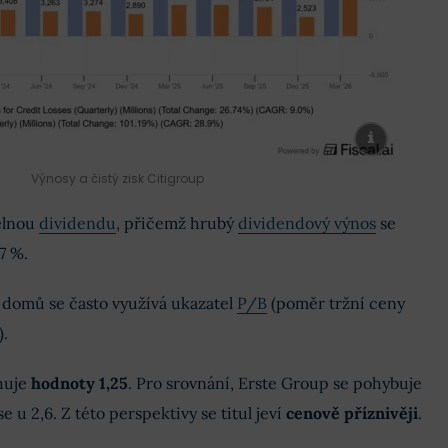
Výnosy a čistý zisk Citigroup
delnou
dividendu
, přičemž hrubý
dividendový výnos
se
7 %.
domů se často využívá ukazatel
P/B
(poměr tržní ceny
).
huje
hodnoty 1,25
. Pro srovnání, Erste Group se pohybuje
 u 2,6. Z této perspektivy se titul jeví
cenově příznivěji
.