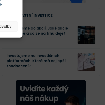
té
NAŠE VLASTNÍ INVESTICE
edvolby
Investujeme do akcií. Jaké akcie
kupujeme a co se na trhu děje?
Investujeme na investičních
platformách. Která má nejlepší
zhodnocení?