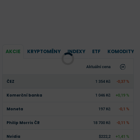
AKCIE
KRYPTOMĚNY
INDEXY
ETF
KOMODITY
Aktuální cena
ČEZ
1 354 Kč
-0,37 %
Komerční banka
1 046 Kč
+0,19 %
Moneta
197 Kč
-0,1 %
Philip Morris ČR
18 700 Kč
-0,11 %
Nvidia
$222,2
+1,41 %