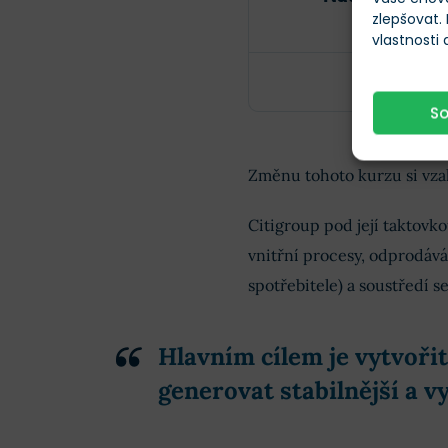
zlepšovat.
vlastnosti
S
Změnu tohoto kurzu si vzala
Citigroup pod její taktovk
vnitřní procesy, odprodává
spotřebitele) a soustředí s
Hlavním cílem je vytvořit
generovat stabilnější a
vy