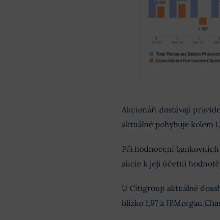
Akcionáři dostávají pravi
aktuálně pohybuje kolem 1,
Při hodnocení bankovních 
akcie k její účetní hodnotě
U Citigroup aktuálně dosa
blízko 1,97 a JPMorgan Chase