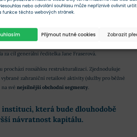
 Nesouhlas nebo odvolání souhlasu může nepříznivě ovlivnit urči
 a funkce těchto webových stránek.
Při obchodování CFD ztrácí peníze 77 % účtů.
Koupit akcie Citigroup!
Koupit!
ouhlasím
Přijmout nutné cookies
Zobrazit př
 za cíl generální ředitelka Jane Fraserová.
ou prochází rozsáhlou restrukturalizací. Zjednodušuje
 vybrané zahraniční retailové aktivity (služby pro běžné
e na své
nejsilnější obchodní segmenty
.
 instituci, která bude dlouhodobě
šší návratnost kapitálu
.