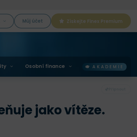
K
Můj účet
Získejte Finex Premium
ity
Osobní finance
AKADEMIE
ňuje jako vítěze.