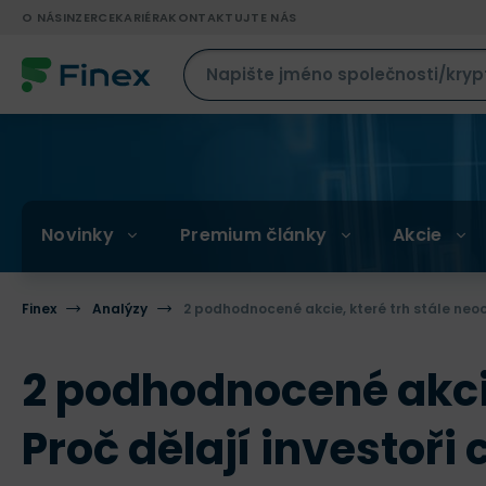
O NÁS
INZERCE
KARIÉRA
KONTAKTUJTE NÁS
Novinky
Premium články
Akcie
Finex
Analýzy
2 podhodnocené akcie, které trh stále neoce
2 podhodnocené akcie,
Proč dělají investoři