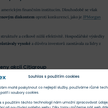
ím americkým finančním institucím. Dlouhodobě se však
enovým diskontem
oproti konkurenci, jako je
JPMorgan
é struktuře a celkově nižší efektivitě. Hospodářské výsledky
zůstávaly vysoké
a důvěra investorů zaostávala za lídry z
eny akcií Citigroup
Souhlas s použitím cookies
Škála
Měna
m mohli poskytnout co nejlepší služby, používáme různé tech
patří i soubory cookies.
Finex Férová Cena
Co to je?
s s použitím těchto technologií nám umožní zpracovávat údaje, 
ání
ání při používání našeho webu. Díky tomu můžeme náš web dál