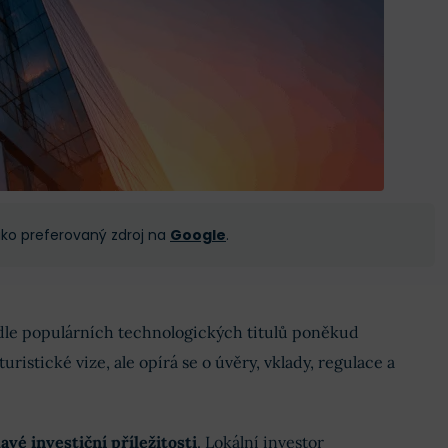
 jako preferovaný zdroj na
Google
.
dle populárních technologických titulů poněkud
uristické vize, ale opírá se o úvěry, vklady, regulace a
avé investiční příležitosti
. Lokální investor