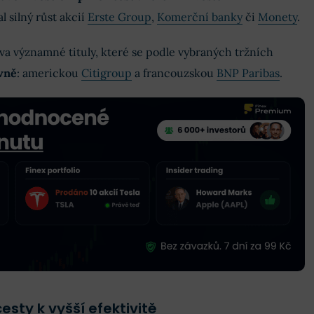
silný růst akcií
Erste Group
,
Komerční banky
či
Monety
.
va významné tituly, které se podle vybraných tržních
vně
: americkou
Citigroup
a francouzskou
BNP Paribas
.
esty k vyšší efektivitě