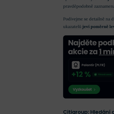
pravděpodobně zaznamenal 
Podívejme se detailně na d
ukazatelů
jeví poměrně le
Citigroup: Hledání c