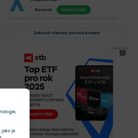
Recenze
Otevřít účet
Sponzorovaný odkaz. Při investování je váš kapitál vystaven riziku.
Zobrazit všechny akciové brokery
Reklama
i
nologie,
jako je
e