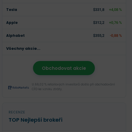
Tesla
$331,8
+4,08 %
Apple
$312,2
+0,76 %
Alphabet
$355,2
-0,88 %
Všechny akcie...
Obchodovat akcie
U 66,02 % retailových investorů došlo při obchodování
CFD ke vzniku ztráty.
RECENZE
TOP Nejlepší brokeři