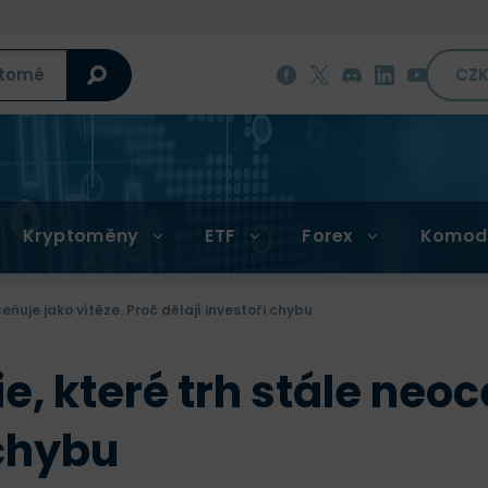
CZ
Kryptoměny
ETF
Forex
Komod
ňuje jako vítěze. Proč dělají investoři chybu
 které trh stále neoce
 chybu