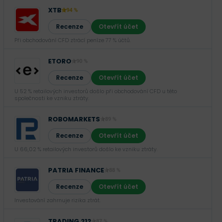
XTB
94 %
Recenze
Otevřít účet
Při obchodování CFD ztrácí peníze 77 % účtů.
ETORO
90 %
Recenze
Otevřít účet
U 52 % retailových investorů došlo při obchodování CFD u této
společnosti ke vzniku ztráty.
ROBOMARKETS
89 %
Recenze
Otevřít účet
U 66,02 % retailových investorů došlo ke vzniku ztráty.
PATRIA FINANCE
88 %
Recenze
Otevřít účet
Investování zahrnuje rizika ztrát.‎
TRADING 212
87 %