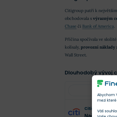
Citigroup patří k největš
obchodovala s
výrazným c
Chase
či
Bank of America
.
Příčina spočívala ve složit
kolísaly,
provozní náklady 
Wall Street.
Dlouhodobý vývoj c
Abychom Vá
mezi které 
Citigroup
/
C
Váš souhla
Načítání
Načít
Vaše chov