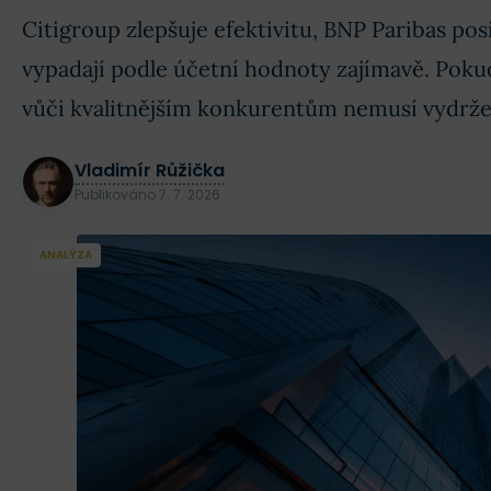
Citigroup zlepšuje efektivitu, BNP Paribas pos
vypadají podle účetní hodnoty zajímavě. Pokud
vůči kvalitnějším konkurentům nemusí vydrže
Vladimír Růžička
Publikováno
7. 7. 2026
ANALÝZA