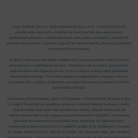
Ceny, hodnoty, kurzy a další ekonomická data, ať už v číselné či textové
podobě nebo v grafech, uváděné na tomto portálu jsou poskytovány
obchodními partnery a třetími stranami. Jsou pouze orientační, nemusí být
aktuální ani přesné a v žádném případě by neměly sloužit jako jediný podklad
pro investiční rozhodnutí.
Textový, video ani audio obsah publikovaný na tomto portálu slouží pouze k
informačním a vzdělávacím účelům. Nepředstavuje investiční poradenství,
individualizované doporučení ani výzvu k nákupu nebo prodeji jakéhokoli
investičního nástroje. Při tvorbě obsahu nezohledňujeme finanční situaci,
investiční cíle, znalosti, zkušenosti, investiční horizont ani toleranci k riziku
konkrétního čtenáře.
Investování do kryptoměn, akcií, ETF, komodit, CFD kontraktů, binárních opcí
a dalších finančních produktů je spojeno s rizikem kolísání hodnoty a může
vést ke ztrátě části nebo celé investované částky. Minulá výkonnost ani
odhady budoucího vývoje nejsou zárukou budoucích výsledků a návratnost
původně investovaných prostředků není zaručena. Při obchodování s
rozdílovými smlouvami dochází u vysokého podílu účtů retailových investorů
ke vzniku finanční ztráty. Měli byste zvážit, zda rozumíte tomu, jak rozdílové
smlouvy fungují, a zda si můžete dovolit vysoké riziko ztráty svých finančních