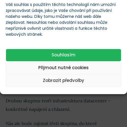
Váš souhlas s použitím těchto technologií nám umožní
Konkrétně mluvíme o třech skupinách dodavatelů.
zpracovávat údaje, jako je Vaše chování při používání
První z nich jsou výrobci pamětí. Ostatně ceny DRAM
našeho webu. Díky tomu můžeme náš web dále
zlepšovat. Nesouhlas nebo odvolání souhlasu může
se od začátku roku 2025 zhruba zdvojnásobily.
nepříznivě ovlivnit určité vlastnosti a funkce těchto
webových stránek.
Na začátku minulého roku jsem měl mimochodem na
výrobce pamětí zálusk, ale měl jsem málo času.
Souhlasím
Nedokázal jsem se rozhoupat, protože mi nezbýval
Přijmout nutné cookies
prostor na důkladný research. Pak se vlak najednou
nečekaně rychle rozjel a mně bylo jasné, že šance je
Zobrazit předvolby
promarněná.
Doteď mě to nesmírně mrzí.
Druhou skupinu tvoří infrastruktura datacenter –
konkrétně napájení a chlazení.
Nás ale bude zajímat třetí skupina, do které