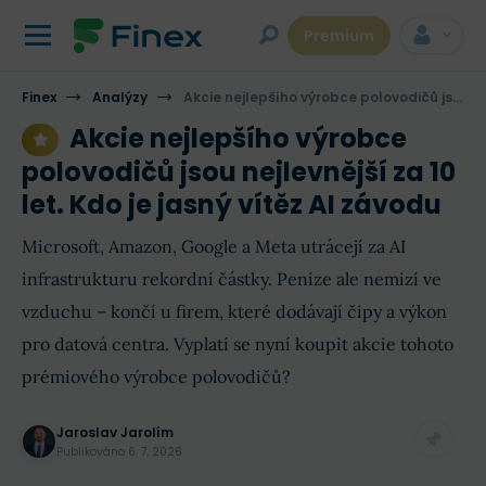
Premium
Finex
Analýzy
Akcie nejlepšího výrobce polovodičů jsou nejlevnější za 10 let. Kdo je jasný vítěz AI závodu
Akcie nejlepšího výrobce
polovodičů jsou nejlevnější za 10
let. Kdo je jasný vítěz AI závodu
Microsoft, Amazon, Google a Meta utrácejí za AI
infrastrukturu rekordní částky. Peníze ale nemizí ve
vzduchu – končí u firem, které dodávají čipy a výkon
pro datová centra. Vyplatí se nyní koupit akcie tohoto
prémiového výrobce polovodičů?
Jaroslav Jarolím
Publikováno
6. 7. 2026