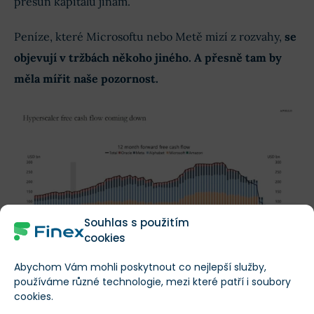
přesun kapitálu jinam.
Peníze, které Microsoftu nebo Metě mizí z rozvahy,
se
objevují v tržbách někoho jiného. A přesně tam by
měla mířit naše pozornost.
Souhlas s použitím
cookies
Abychom Vám mohli poskytnout co nejlepší služby,
Softwarové společnosti (+ Amazon), které patří mezi tzv.
používáme různé technologie, mezi které patří i soubory
hyperscalery investují extrémním tempem, což se projevuje na
cookies.
poklesu volného cash flow