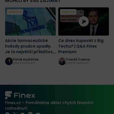
MOHLO BY VÁS ZAJÍMAT
ANALÝZA
ANALÝZA
Akcie farmaceutické
Co dnes kupovat z Big
2
hvězdy prudce spadly.
Techu? | Q&A Finex
a
Je to největší příležitost
Premium
č
tohoto desetiletí?
r
Patrik Kudláček
Tomáš Cverna
K
před 2 hodinami
před 16 hodinami
Finex.cz – Pomáháme dělat chytrá finanční
rozhodnutí