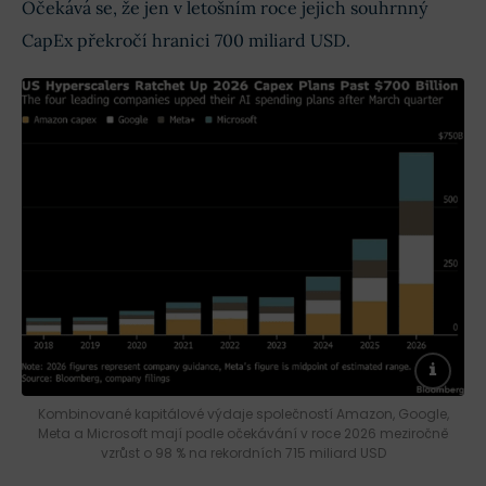
Očekává se, že jen v letošním roce jejich souhrnný
CapEx překročí hranici 700 miliard USD.
Kombinované kapitálové výdaje společností Amazon, Google,
Meta a Microsoft mají podle očekávání v roce 2026 meziročně
vzrůst o 98 % na rekordních 715 miliard USD