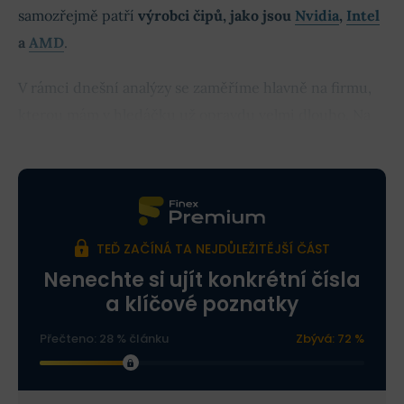
samozřejmě patří
výrobci čipů, jako jsou
Nvidia
,
Intel
a
AMD
.
V rámci dnešní analýzy se zaměříme hlavně na firmu,
kterou mám v hledáčku už opravdu velmi dlouho. Na
společnost Nvidia.
TEĎ ZAČÍNÁ TA NEJDŮLEŽITĚJŠÍ ČÁST
Nenechte si ujít konkrétní čísla
a klíčové poznatky
Přečteno: 28 % článku
Zbývá: 72 %