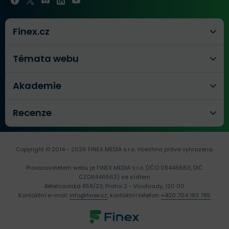
Finex.cz
Témata webu
Akademie
Recenze
Copyright © 2014 - 2026 FINEX MEDIA s.r.o.
Všechna práva vyhrazena.
Provozovatelem webu je FINEX MEDIA s.r.o. (IČO 08446563, DIČ
CZ08446563) se sídlem
Bělehradská 858/23, Praha 2 - Vinohrady, 120 00
Kontaktní e-mail:
info@finex.cz
, kontaktní telefon:
+420 704 183 785