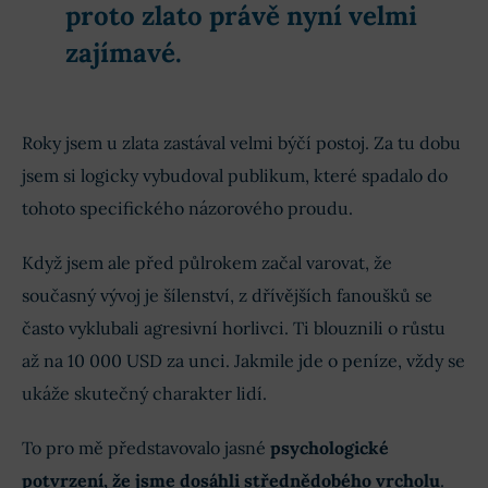
proto zlato právě nyní velmi
zajímavé.
Roky jsem u zlata zastával velmi býčí postoj. Za tu dobu
jsem si logicky vybudoval publikum, které spadalo do
tohoto specifického názorového proudu.
Když jsem ale před půlrokem začal varovat, že
současný vývoj je šílenství, z dřívějších fanoušků se
často vyklubali agresivní horlivci. Ti blouznili o růstu
až na 10 000 USD za unci. Jakmile jde o peníze, vždy se
ukáže skutečný charakter lidí.
To pro mě představovalo jasné
psychologické
potvrzení, že jsme dosáhli střednědobého vrcholu
.