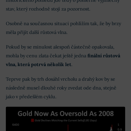
historického pohledu jde tedy o poměrně výjimečný
stav, který rozhodně stojí za pozornost.
Osobně na současnou situaci pohlížím tak, že by brzy
měla přijít další růstová vlna.
Pokud by se minulost alespoň částečně opakovala,
mohla by cenu zlata čekat ještě jedna
finální růstová
vlna, která potrvá několik let
.
Teprve pak by trh dosáhl vrcholu a drahý kov by se
následně musel dlouhé roky zvedat ode dna, stejně
jako v předešlém cyklu.