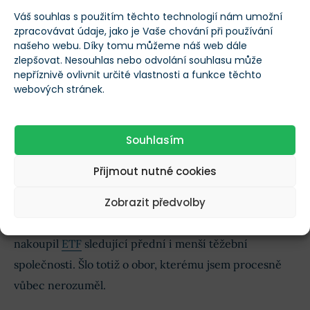
Na hospodářské výsledky
Váš souhlas s použitím těchto technologií nám umožní
zpracovávat údaje, jako je Vaše chování při používání
těžařů tak působí mnohem více
našeho webu. Díky tomu můžeme náš web dále
zlepšovat. Nesouhlas nebo odvolání souhlasu může
faktorů než jen cena žlutého
nepříznivě ovlivnit určité vlastnosti a funkce těchto
kovu.
webových stránek.
Souhlasím
Zlato je samozřejmě zásadní proměnnou. Samo o sobě
však nestačí k posouzení, zda je konkrétní akcie levná,
Přijmout nutné cookies
drahá, nebo dlouhodobě kvalitní.
Zobrazit předvolby
Ze své vlastní zkušenosti mohu říct, že jsem raději
nakoupil
ETF
sledující přední i menší těžební
společnosti. Šlo totiž o obor, kterému jsem procesně
vůbec nerozuměl.