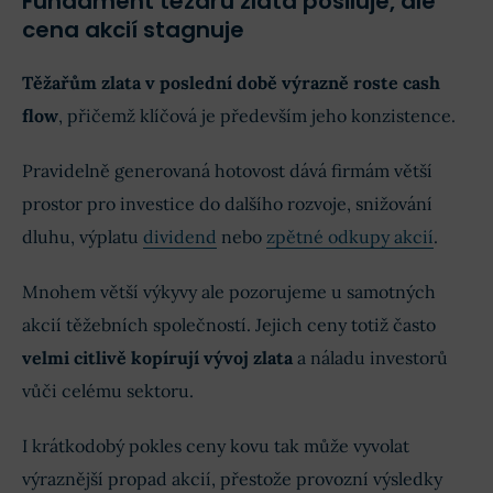
Fundament těžařů zlata posiluje, ale
cena akcií stagnuje
Těžařům zlata v poslední době výrazně roste cash
flow
, přičemž klíčová je především jeho konzistence.
Pravidelně generovaná hotovost dává firmám větší
prostor pro investice do dalšího rozvoje, snižování
dluhu, výplatu
dividend
nebo
zpětné odkupy akcií
.
Mnohem větší výkyvy ale pozorujeme u samotných
akcií těžebních společností. Jejich ceny totiž často
velmi citlivě kopírují vývoj zlata
a náladu investorů
vůči celému sektoru.
I krátkodobý pokles ceny kovu tak může vyvolat
výraznější propad akcií, přestože provozní výsledky