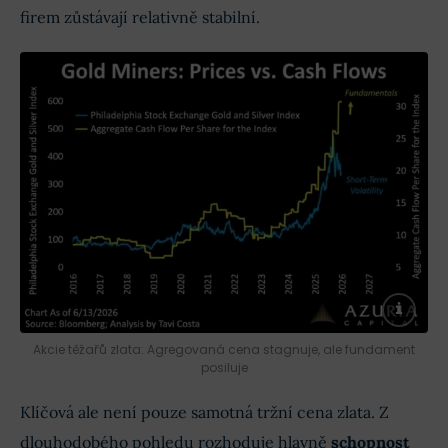
firem zůstávají relativně stabilní.
Akcie těžařů zlata: Agregovaná cena stagnuje, ale fundament
posiluje
Klíčová ale není pouze samotná tržní cena zlata. Z
dlouhodobého pohledu rozhoduje hlavně
schopnost