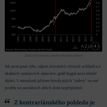
Zlato je historicky extrémně přeprodané
Jak jsem psal výše, zájem investorů výrazně ochladl a o
skalních zastáncích zlata (tzv. gold bugs) není téměř
slyšet. V minulosti přitom bývaly jejich “nálety” na mé
profily na sociálních sítích dost nepříjemné.
Z kontrariánského pohledu je