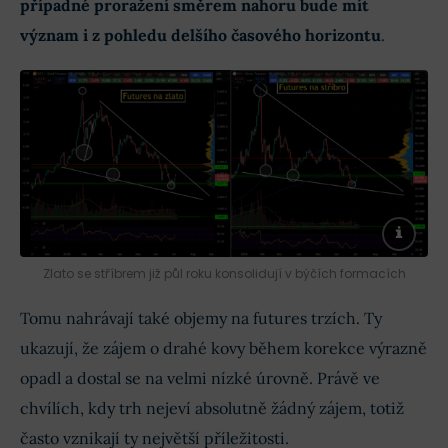
případné proražení směrem nahoru bude mít
význam i z pohledu delšího časového horizontu
.
Zlato se stříbrem již půl roku konsolidují v býčích formacích
Tomu nahrávají také objemy na futures trzích. Ty
ukazují, že zájem o drahé kovy během korekce výrazně
opadl a dostal se na velmi nízké úrovně. Právě ve
chvílích, kdy trh nejeví absolutně žádný zájem, totiž
často vznikají ty největší příležitosti.