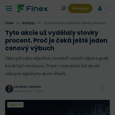
Premium
Finex
Analýzy
Tyto akcie už vydělaly stovky procent. Proč je čeká ještě jeden cenový výbuch
Tyto akcie už vydělaly stovky
procent. Proč je čeká ještě jeden
cenový výbuch
Zlato půl roku odpočívá, investoři ztratili zájem a grafy
kreslí býčí strukturu. Právě v tom může být skrytý
nákupní signál pro akcie těžařů.
Jaroslav Jarolím
Publikováno
6. 7. 2026
ANALÝZA