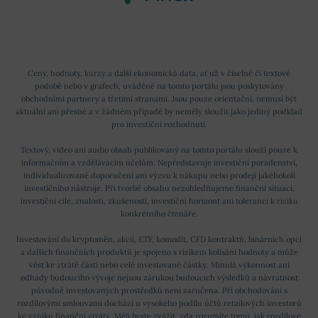
Ceny, hodnoty, kurzy a další ekonomická data, ať už v číselné či textové
podobě nebo v grafech, uváděné na tomto portálu jsou poskytovány
obchodními partnery a třetími stranami. Jsou pouze orientační, nemusí být
aktuální ani přesné a v žádném případě by neměly sloužit jako jediný podklad
pro investiční rozhodnutí.
Textový, video ani audio obsah publikovaný na tomto portálu slouží pouze k
informačním a vzdělávacím účelům. Nepředstavuje investiční poradenství,
individualizované doporučení ani výzvu k nákupu nebo prodeji jakéhokoli
investičního nástroje. Při tvorbě obsahu nezohledňujeme finanční situaci,
investiční cíle, znalosti, zkušenosti, investiční horizont ani toleranci k riziku
konkrétního čtenáře.
Investování do kryptoměn, akcií, ETF, komodit, CFD kontraktů, binárních opcí
a dalších finančních produktů je spojeno s rizikem kolísání hodnoty a může
vést ke ztrátě části nebo celé investované částky. Minulá výkonnost ani
odhady budoucího vývoje nejsou zárukou budoucích výsledků a návratnost
původně investovaných prostředků není zaručena. Při obchodování s
rozdílovými smlouvami dochází u vysokého podílu účtů retailových investorů
ke vzniku finanční ztráty. Měli byste zvážit, zda rozumíte tomu, jak rozdílové