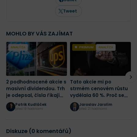
dalších českých ekonomických médiích,
včetně Hospodářských novin.
Tweet
MOHLO BY VÁS ZAJÍMAT
ANALÝZA
PREMIUM
ANALÝZA
2 podhodnocené akcie s
Tato akcie mi po
Č
masivní dividendou. Trh
strmém cenovém růstu
p
je odepsal, čísla říkají
vydělala 60 %. Proč se
N
opak
(ne)vyplatí i nyní?
j
Patrik Kudláček
Jaroslav Jarolím
před 19 hodinami
před 21 hodinami
Diskuze (0 komentářů)