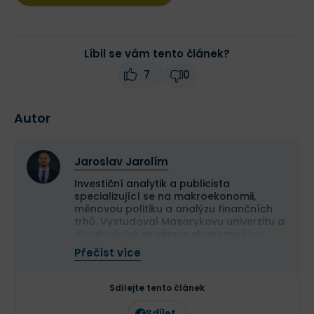
Líbil se vám tento článek?
7
0
Autor
Jaroslav Jarolím
Investiční analytik a publicista
specializující se na makroekonomii,
měnovou politiku a analýzu finančních
trhů. Vystudoval Masarykovu univerzitu a
dlouhodobě se věnuje ekonomickým
souvislostem vývoje kapitálových trhů.
Přečíst více
Ve Finexu publikuje odborné články
zaměřené na fundamentální a
technickou analýzu i makroekonomické
Sdílejte tento článek
dění. Vedle Finexu pravidelně publikuje
odborné články a komentáře také v
Sdílet