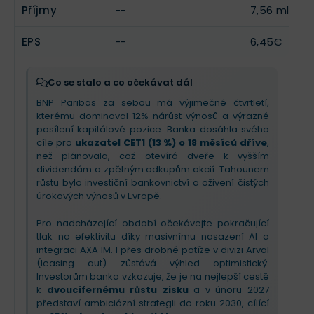
Příjmy
--
7,56 mld.€
EPS
--
6,45€
Co se stalo a co očekávat dál
BNP Paribas za sebou má výjimečné čtvrtletí,
kterému dominoval 12% nárůst výnosů a výrazné
posílení kapitálové pozice. Banka dosáhla svého
cíle pro
ukazatel CET1 (13 %) o 18 měsíců dříve
,
než plánovala, což otevírá dveře k vyšším
dividendám a zpětným odkupům akcií. Tahounem
růstu bylo investiční bankovnictví a oživení čistých
úrokových výnosů v Evropě.
Pro nadcházející období očekávejte pokračující
tlak na efektivitu díky masivnímu nasazení AI a
integraci AXA IM. I přes drobné potíže v divizi Arval
(leasing aut) zůstává výhled optimistický.
Investorům banka vzkazuje, že je na nejlepší cestě
k
dvoucifernému růstu zisku
a v únoru 2027
představí ambiciózní strategii do roku 2030, cílící