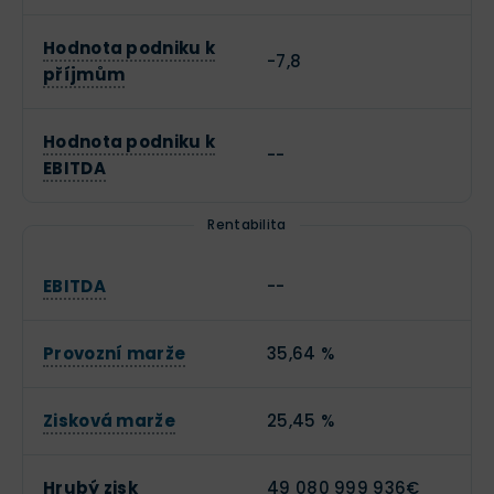
Hodnota podniku k
-7,8
příjmům
Hodnota podniku k
--
EBITDA
Rentabilita
EBITDA
--
Provozní marže
35,64 %
Zisková marže
25,45 %
Hrubý zisk
49 080 999 936€