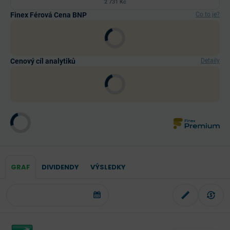
2 731 Kč
Finex Férová Cena BNP
Co to je?
Cenový cíl analytiků
Detaily
GRAF
DIVIDENDY
VÝSLEDKY