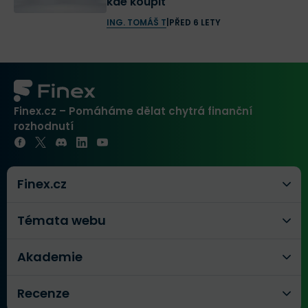
kde koupit
ING. TOMÁŠ T
|
PŘED 6 LETY
Finex.cz – Pomáháme dělat chytrá finanční
rozhodnutí
Finex.cz
Témata webu
Akademie
Recenze