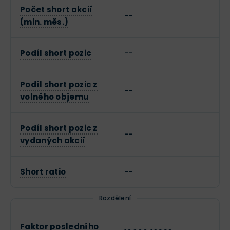
Počet short akcií
--
(min. měs.)
Podíl short pozic
--
Podíl short pozic z
--
volného objemu
Podíl short pozic z
--
vydaných akcií
Short ratio
--
Rozdělení
Faktor posledního