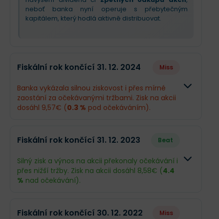
neboť banka nyní operuje s přebytečným
kapitálem, který hodlá aktivně distribuovat.
Fiskální rok končící 31. 12. 2024
Miss
Banka vykázala silnou ziskovost i přes mírné
zaostání za očekávanými tržbami. Zisk na akcii
dosáhl 9,57€ (
0.3 %
pod očekáváním).
Odhad
Skutečn
Fiskální rok končící 31. 12. 2023
Beat
Obrat
48,36 mld.€
45,74 m
Silný zisk a výnos na akcii překonaly očekávání i
přes nižší tržby. Zisk na akcii dosáhl 8,58€ (
4.4
Příjmy
10,63 mld.€
11,69 ml
%
nad očekávání).
EPS
9,6€
9,57€
Odhad
Skuteč
Fiskální rok končící 30. 12. 2022
Miss