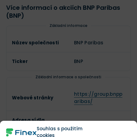
Více informací o akciích BNP Paribas
(BNP)
Základní informace
Název společnosti
BNP Paribas
Ticker
BNP
Základní informace o společnosti
https://group.bnpp
Webové stránky
aribas/
Adresa sídla
--
společnosti
Souhlas s použitím
cookies