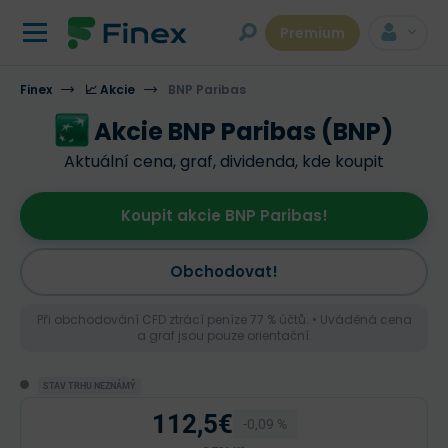
Premium
Finex
📈 Akcie
BNP Paribas
Akcie BNP Paribas (BNP)
Aktuální cena, graf, dividenda, kde koupit
Koupit akcie BNP Paribas!
Obchodovat!
Při obchodování CFD ztrácí peníze 77 % účtů. • Uváděná cena
a graf jsou pouze orientační.
STAV TRHU NEZNÁMÝ
112,5€
-0,09 %