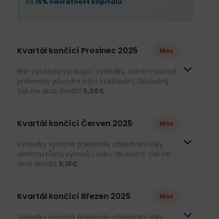
na
15% návratnost kapitálu
.
Kvartál končící Prosinec 2025
Miss
BNP vykázala vynikající výsledky, které masivně
překonaly původní tržní očekávání. Skutečný
zisk na akcii dosáhl
5,08€
.
Odhad
Skutečnos
Kvartál končící Červen 2025
Miss
Obrat
13,85 mld.€
73,81 mld.
Výsledky výrazně překonaly očekávání díky
silnému růstu výnosů i zisku. Skutečný zisk na
Příjmy
--
6,02 mld.€
akcii dosáhl
5,18€
.
EPS
--
5,08€
Odhad
Skutečnos
Kvartál končící Březen 2025
Miss
Obrat
12,53 mld.€
69,21 mld.
Co se stalo a co očekávat dál
Výsledky výrazně překonaly očekávání díky