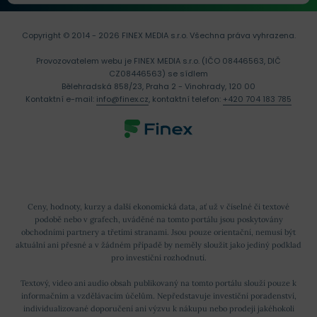
Copyright © 2014 - 2026 FINEX MEDIA s.r.o.
Všechna práva vyhrazena.
Provozovatelem webu je FINEX MEDIA s.r.o. (IČO 08446563, DIČ
CZ08446563) se sídlem
Bělehradská 858/23, Praha 2 - Vinohrady, 120 00
Kontaktní e-mail:
info@finex.cz
, kontaktní telefon:
+420 704 183 785
Ceny, hodnoty, kurzy a další ekonomická data, ať už v číselné či textové
podobě nebo v grafech, uváděné na tomto portálu jsou poskytovány
obchodními partnery a třetími stranami. Jsou pouze orientační, nemusí být
aktuální ani přesné a v žádném případě by neměly sloužit jako jediný podklad
pro investiční rozhodnutí.
Textový, video ani audio obsah publikovaný na tomto portálu slouží pouze k
informačním a vzdělávacím účelům. Nepředstavuje investiční poradenství,
individualizované doporučení ani výzvu k nákupu nebo prodeji jakéhokoli