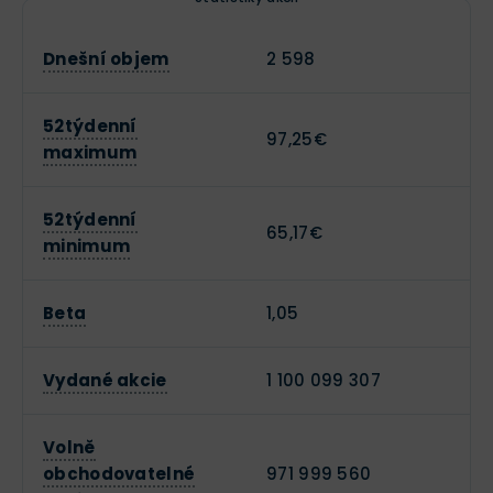
Dnešní objem
2 598
52týdenní
97,25€
maximum
52týdenní
65,17€
minimum
Beta
1,05
Vydané akcie
1 100 099 307
Volně
obchodovatelné
971 999 560