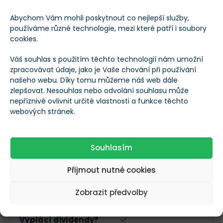
Založeno
1848
Abychom Vám mohli poskytnout co nejlepší služby,
používáme různé technologie, mezi které patří i soubory
cookies.
Datum IPO
--
Váš souhlas s použitím těchto technologií nám umožní
zpracovávat údaje, jako je Vaše chování při používání
Sektor
Finanční služby
našeho webu. Díky tomu můžeme náš web dále
zlepšovat. Nesouhlas nebo odvolání souhlasu může
nepříznivě ovlivnit určité vlastnosti a funkce těchto
Průmysl
Banky
webových stránek.
Zaměstnanci
178 000
Souhlasím
Vedení společnosti
--
Přijmout nutné cookies
Zobrazit předvolby
Dividendy
Vyplácí dividendy?