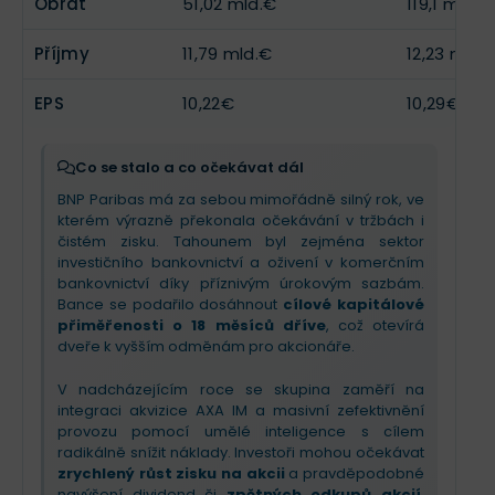
Obrat
51,02 mld.€
119,1 mld.€
evropského lídra ve správě aktiv a od července
výrazně posílí příjmy.
Příjmy
11,79 mld.€
12,23 mld.
V příštím čtvrtletí investoři uvidí spuštění
zpětného
EPS
odkupu akcií za miliardu eur
10,22€
. Očekávejte
10,29€
postupné oživení úrokových výnosů v Evropě a
důraz na nákladovou disciplínu. Banka je
připravena profitovat z masivních evropských
Co se stalo a co očekávat dál
investic do energetiky a obrany, což podtrhuje její
BNP Paribas má za sebou mimořádně silný rok, ve
optimistický výhled pro zbytek roku
.
kterém výrazně překonala očekávání v tržbách i
čistém zisku. Tahounem byl zejména sektor
investičního bankovnictví a oživení v komerčním
bankovnictví díky příznivým úrokovým sazbám.
Bance se podařilo dosáhnout
cílové kapitálové
přiměřenosti o 18 měsíců dříve
, což otevírá
dveře k vyšším odměnám pro akcionáře.
V nadcházejícím roce se skupina zaměří na
integraci akvizice AXA IM a masivní zefektivnění
provozu pomocí umělé inteligence s cílem
radikálně snížit náklady. Investoři mohou očekávat
zrychlený růst zisku na akcii
a pravděpodobné
navýšení dividend či
zpětných odkupů akcií
,