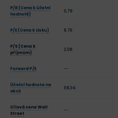
P/B (Cena k účetní
0,79
hodnotě)
P/E (Cena k zisku)
8,76
P/S (Cena k
2,08
příjmům)
Forward P/E
--
Účetní hodnota na
118,3€
akcii
Cílová cena Wall
--
Street