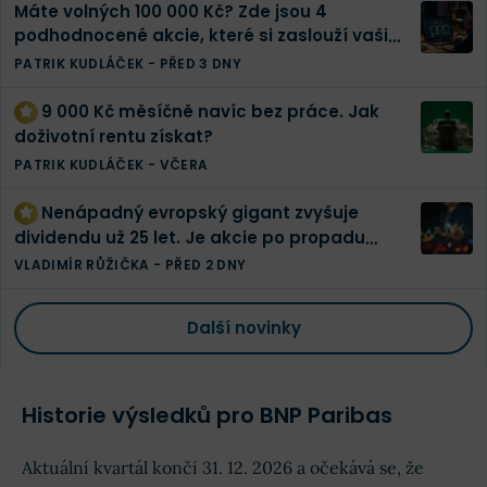
Máte volných 100 000 Kč? Zde jsou 4
podhodnocené akcie, které si zaslouží vaši
pozornost
PATRIK KUDLÁČEK
-
PŘED 3 DNY
9 000 Kč měsíčně navíc bez práce. Jak
doživotní rentu získat?
PATRIK KUDLÁČEK
-
VČERA
Nenápadný evropský gigant zvyšuje
dividendu už 25 let. Je akcie po propadu
konečně levná?
VLADIMÍR RŮŽIČKA
-
PŘED 2 DNY
Další novinky
Historie výsledků pro BNP Paribas
Aktuální kvartál končí 31. 12. 2026 a očekává se, že