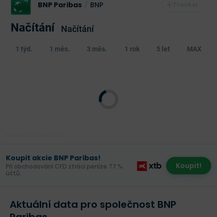
BNP Paribas
/
BNP
Načítání
Načítání
1 týd.
1 měs.
3 měs.
1 rok
5 let
MAX
Poslední aktualizace:
Koupit akcie BNP Paribas!
Koupit!
Při obchodování CFD ztrácí peníze 77 %
účtů.
Aktuální data pro společnost BNP