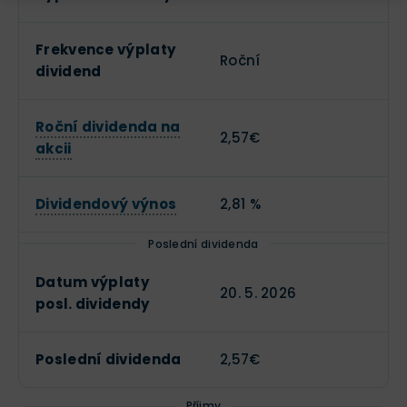
Frekvence výplaty
Roční
dividend
Roční dividenda na
2,57€
akcii
Dividendový výnos
2,81 %
Poslední dividenda
Datum výplaty
20. 5. 2026
posl. dividendy
Poslední dividenda
2,57€
Příjmy