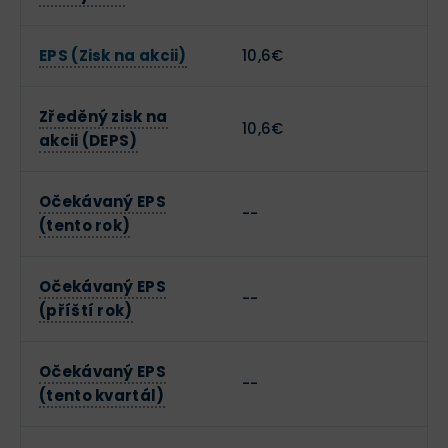
EPS (Zisk na akcii)
10,6€
Zředěný zisk na
10,6€
akcii (DEPS)
Očekávaný EPS
--
(tento rok)
Očekávaný EPS
--
(příští rok)
Očekávaný EPS
--
(tento kvartál)