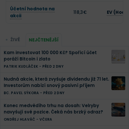
Účetní hodnota na
118,3€
EV (Hodn
akcii
ŽIVĚ
NEJČTENĚJŠÍ
Kam investovat 100 000 Kč? Spořicí účet
poráží Bitcoin i zlato
PATRIK KUDLÁČEK
-
PŘED 2 DNY
Nudná akcie, která zvyšuje dividendu již 71 let.
Investorům nabízí snový pasivní příjem
BC. PAVEL SÝKORA
-
PŘED 2 DNY
Konec medvědího trhu na dosah: Velryby
navyšují své pozice. Čeká nás brzký odraz?
ONDŘEJ HLAVÁČ
-
VČERA