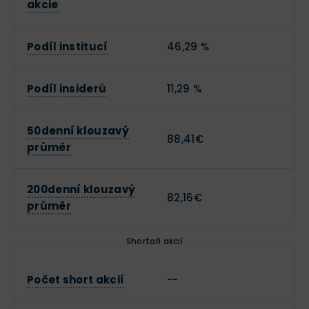
akcie
Podíl institucí
46,29 %
Podíl insiderů
11,29 %
50denní klouzavý
88,41€
průměr
200denní klouzavý
82,16€
průměr
Shortaři akcií
Počet short akcií
--