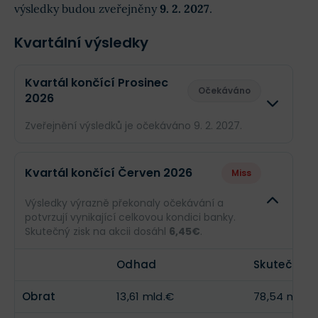
výsledky budou zveřejněny
9. 2. 2027
.
Kvartální výsledky
Kvartál končící Prosinec
Očekáváno
2026
Zveřejnění výsledků je očekáváno 9. 2. 2027.
Odhad
Skuteč
Kvartál končící Červen 2026
Miss
Obrat
13,46 mld.€
--
Výsledky výrazně překonaly očekávání a
potvrzují vynikající celkovou kondici banky.
Příjmy
--
--
Skutečný zisk na akcii dosáhl
6,45€
.
EPS
--
--
Odhad
Skutečnost
Obrat
13,61 mld.€
78,54 mld.