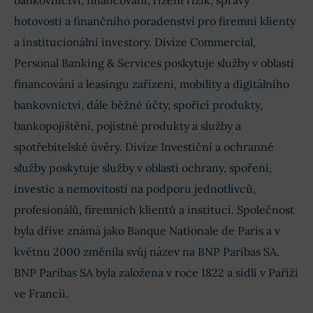
mělo přinést
úspory 400 milionů EUR
. Investoři
hotovosti a finančního poradenství pro firemní klienty
mohou vyhlížet
pokračující zpětné odkupy
akcií
a stabilní dividendovou politiku podpořenou
a institucionální investory. Divize Commercial,
silnou kapitálovou pozicí.
Personal Banking & Services poskytuje služby v oblasti
financování a leasingu zařízení, mobility a digitálního
bankovnictví, dále běžné účty, spořicí produkty,
bankopojištění, pojistné produkty a služby a
spotřebitelské úvěry. Divize Investiční a ochranné
služby poskytuje služby v oblasti ochrany, spoření,
investic a nemovitostí na podporu jednotlivců,
profesionálů, firemních klientů a institucí. Společnost
byla dříve známá jako Banque Nationale de Paris a v
květnu 2000 změnila svůj název na BNP Paribas SA.
BNP Paribas SA byla založena v roce 1822 a sídlí v Paříži
ve Francii.