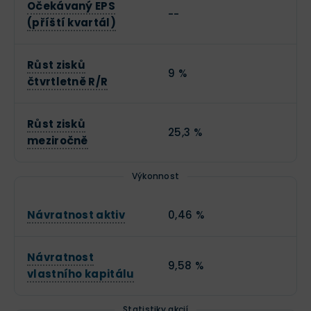
Očekávaný EPS
--
(příští kvartál)
Růst zisků
9 %
čtvrtletně R/R
Růst zisků
25,3 %
meziročně
Výkonnost
Návratnost aktiv
0,46 %
Návratnost
9,58 %
vlastního kapitálu
Statistiky akcií