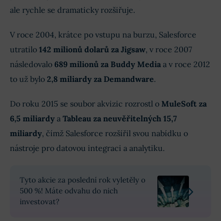
ale rychle se dramaticky rozšiřuje.
V roce 2004, krátce po vstupu na burzu, Salesforce
utratilo
142 milionů dolarů
za Jigsaw
, v roce 2007
následovalo
689 milionů
za Buddy Media
a v roce 2012
to už bylo
2,8 miliardy
za Demandware
.
Do roku 2015 se soubor akvizic rozrostl o
MuleSoft za
6,5 miliardy
a
Tableau za neuvěřitelných 15,7
miliardy
, čímž Salesforce rozšířil svou nabídku o
nástroje pro datovou integraci a analytiku.
Tyto akcie za poslední rok vyletěly o
500 %! Máte odvahu do nich
investovat?