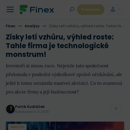
Premium
Finex
Analýzy
Zisky letí vzhůru, výhled roste: Tahle firma je technologické monstrum!
Zisky letí vzhůru, výhled roste:
Tahle firma je technologické
monstrum!
Investoři si mnou ruce. Nejenže tato společnost
překonala v poslední výsledkové zprávě očekávání, ale
ještě k tomu oznámila masivní akvizici. Co to znamená
pro akcie firmy a její budoucnost?
Patrik Kudláček
Publikováno
3. 6. 2025
ANALÝZA