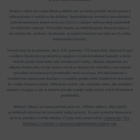
Textový, video ani audio obsah publikovaný na tomto portálu slouží pouze k
informačním a vzdělávacím účelům. Nepředstavuje investiční poradenství,
individualizované doporučení ani výzvu k nákupu nebo prodeji jakéhokoli
investičního nástroje. Při tvorbě obsahu nezohledňujeme finanční situaci,
investiční cíle, znalosti, zkušenosti, investiční horizont ani toleranci k riziku
konkrétního čtenáře.
Investování do kryptoměn, akcií, ETF, komodit, CFD kontraktů, binárních opcí
a dalších finančních produktů je spojeno s rizikem kolísání hodnoty a může
vést ke ztrátě části nebo celé investované částky. Minulá výkonnost ani
odhady budoucího vývoje nejsou zárukou budoucích výsledků a návratnost
původně investovaných prostředků není zaručena. Při obchodování s
rozdílovými smlouvami dochází u vysokého podílu účtů retailových investorů
ke vzniku finanční ztráty. Měli byste zvážit, zda rozumíte tomu, jak rozdílové
smlouvy fungují, a zda si můžete dovolit vysoké riziko ztráty svých finančních
prostředků.
Některé odkazy na tomto portálu jsou tzv. affiliate odkazy, díky jejichž
prokliknutí můžeme od inzerentů získat provizi. Ta nám pomáhá financovat
provoz portálu a tvorbu obsahu. Crypto data powered by
CoinGecko
.
Více
informací o rizicích a vyloučení odpovědnosti najdete zde
.