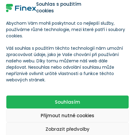
Souhlas s použitím
analýzu.
cookies
Zvýšení hodnoty pro stávající klienty
:
Abychom Vám mohli poskytnout co nejlepší služby,
Společnosti, které již využívají Salesforce CRM,
používáme různé technologie, mezi které patří i soubory
nyní mohou sjednotit data z různých zdrojů (ERP,
cookies.
marketingové platformy, IoT zařízení) a nasadit
Váš souhlas s použitím těchto technologií nám umožní
pokročilé machine learning modely.
zpracovávat údaje, jako je Vaše chování při používání
našeho webu. Díky tomu můžeme náš web dále
Akvizice přichází jen pár dní poté, co Salesforce
zlepšovat. Nesouhlas nebo odvolání souhlasu může
nepříznivě ovlivnit určité vlastnosti a funkce těchto
zveřejnilo výsledky za
první fiskální čtvrtletí 2025
,
webových stránek.
které překročily očekávání analytiků.
Souhlasím
POHLED ANALYTIKA XTB, TOMÁŠE CVERNY
Přijmout nutné cookies
Největší výzvou pro společnost Salesforce je
Zobrazit předvolby
adaptace AI vychytávek do svého CRM systému.