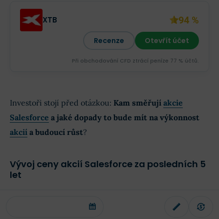
94 %
XTB
Recenze
Otevřít účet
Při obchodování CFD ztrácí peníze 77 % účtů.
Investoři stojí před otázkou:
Kam směřují
akcie
Salesforce
a jaké dopady to bude mít na výkonnost
akcií
a budoucí růst
?
Vývoj ceny akcií Salesforce za posledních 5
let