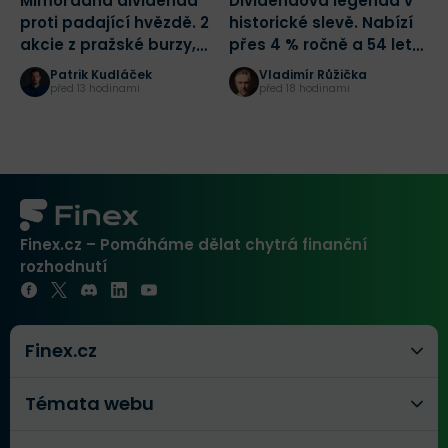
Mimořádná dividenda
Dividendová legenda v
A
proti padající hvězdě. 2
historické slevě. Nabízí
1
akcie z pražské burzy,
přes 4 % ročně a 54 let
K
které rozdělily investory
růstu dividendy
z
Patrik Kudláček
Vladimír Růžička
před 13 hodinami
před 18 hodinami
Finex.cz – Pomáháme dělat chytrá finanční
rozhodnutí
Finex.cz
Témata webu