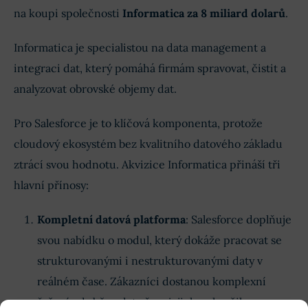
na koupi společnosti
Informatica
za
8 miliard dolarů
.
Informatica je specialistou na data management a
integraci dat, který pomáhá firmám spravovat, čistit a
analyzovat obrovské objemy dat.
Pro Salesforce je to klíčová komponenta, protože
cloudový ekosystém bez kvalitního datového základu
ztrácí svou hodnotu. Akvizice Informatica přináší tři
hlavní přínosy:
Kompletní datová platforma
: Salesforce doplňuje
svou nabídku o modul, který dokáže pracovat se
strukturovanými i nestrukturovanými daty v
reálném čase. Zákazníci dostanou komplexní
řešení od sběru dat až po jejich pokročilou