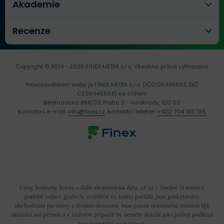
Akademie
Recenze
Copyright © 2014 - 2026 FINEX MEDIA s.r.o.
Všechna práva vyhrazena.
Provozovatelem webu je FINEX MEDIA s.r.o. (IČO 08446563, DIČ
CZ08446563) se sídlem
Bělehradská 858/23, Praha 2 - Vinohrady, 120 00
Kontaktní e-mail:
info@finex.cz
, kontaktní telefon:
+420 704 183 785
Ceny, hodnoty, kurzy a další ekonomická data, ať už v číselné či textové
podobě nebo v grafech, uváděné na tomto portálu jsou poskytovány
obchodními partnery a třetími stranami. Jsou pouze orientační, nemusí být
aktuální ani přesné a v žádném případě by neměly sloužit jako jediný podklad
pro investiční rozhodnutí.