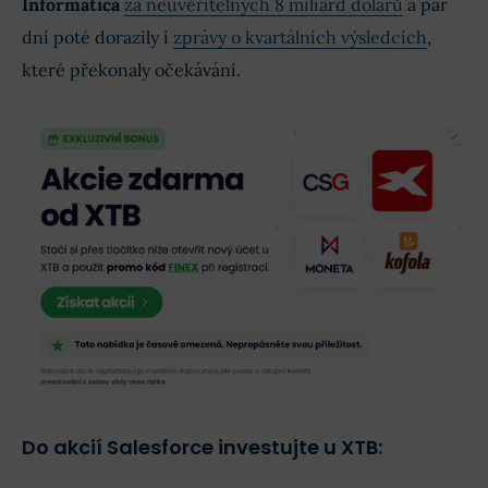
Informatica
za neuvěřitelných 8 miliard dolarů
a pár
dní poté dorazily i
zprávy o kvartálních výsledcích
,
které překonaly očekávání.
Do akcií Salesforce investujte u XTB: