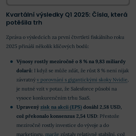
Kvartální výsledky Q1 2025: Čísla, která
potěšila trh
Zpráva o výsledcích za první čtvrtletí fiskálního roku
2025 přináší několik klíčových bodů:
Výnosy rostly meziročně o 8 % na 9,83 miliardy
dolarů
: I když se může zdát, že růst 8 % není nijak
závratný
v porovnání s gigantickými skoky Nvidie
,
je nutné vzít v potaz, že Salesforce působí na
vysoce konkurenčním trhu SaaS.
Upravený
zisk na akcii (EPS)
dosáhl 2,58 USD,
což překonalo konsenzus
2,54 USD
: Přestože
meziročně rostly investice do vývoje a do
marketingu,
marže
zůstaly relativně stabilní, což