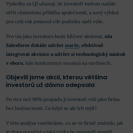
Výsledky za Q1 ukazují, že investoři mohou nadále
věřit růstovému příběhu společnosti, a nový výhled
pro celý rok posunul cíle podniku opět výše.
Pro vás jako investora bude klíčové sledovat,
zda
Salesforce dokáže udržet
marže
, efektivně
integrovat akvizice a udržet si technologický náskok
v oboru
, kde konkurence neusíná na vavřínech.
Objevili jsme akcii, kterou většina
investorů už dávno odepsala
Po více než 90% propadu ji investoři vidí jako firmu
bez budoucnosti. Co když se ale trh mýlí?
V této analýze rozebíráme, co se ve firmě změnilo, jak
je dnes oceněná a jaká rizika by investoři neměli