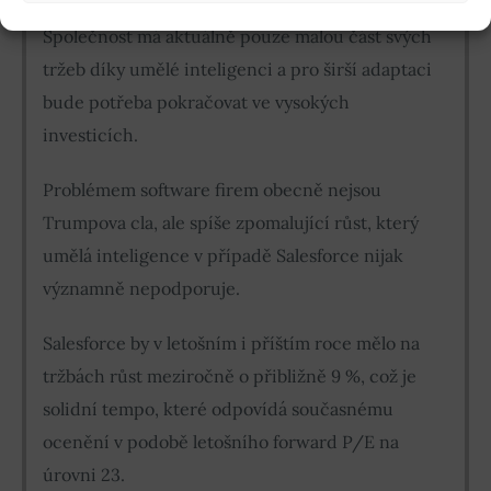
Společnost má aktuálně pouze malou část svých
tržeb díky umělé inteligenci a pro širší adaptaci
bude potřeba pokračovat ve vysokých
investicích.
Problémem software firem obecně nejsou
Trumpova cla, ale spíše zpomalující růst, který
umělá inteligence v případě Salesforce nijak
významně nepodporuje.
Salesforce by v letošním i příštím roce mělo na
tržbách růst meziročně o přibližně 9 %, což je
solidní tempo, které odpovídá současnému
ocenění v podobě letošního forward P/E na
úrovni 23.