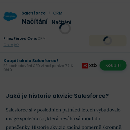
Salesforce
/
CRM
Načítání
Načítání
Finex Férová Cena
CRM
Co to je?
Koupit akcie Salesforce!
Koupit!
Při obchodování CFD ztrácí peníze 77 %
účtů.
Jaká je historie akvizic Salesforce?
Salesforce si v posledních patnácti letech vybudovalo
image společnosti, která neváhá sáhnout do
peněženky. Historie akvizic začíná poměrně skromně,