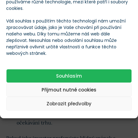
používáme různé technologie, mezi které patří i soubory
cookies.
této investice se nyní nevratně posouvá.
Váš souhlas s použitím těchto technologií nám umožní
Akcie mateřského ČEZu pomalu přestávají být
zpracovávat údaje, jako je Vaše chování při používání
klasickým dividendovým titulem a
mění se ve
našeho webu. Díky tomu můžeme náš web dále
zlepšovat. Nesouhlas nebo odvolání souhlasu může
spekulaci na konečnou výkupní cenu
. Pokud vlastníte
nepříznivě ovlivnit určité vlastnosti a funkce těchto
akcie, čelíte nyní rozhodnutí:
webových stránek.
Inkasovat zisk:
Prodat akcie za aktuální tržní
Souhlasím
cenu a realizovat zisk.
Podstoupit politické riziko:
Držet akcie s nadějí,
Přijmout nutné cookies
že stát nakonec nabídne atraktivní výkupní
Zobrazit předvolby
prémii. Zde je ovšem riziko, že se proces zdrží
nebo podmínky výkupu nenaplní vysoká
očekávání trhu.