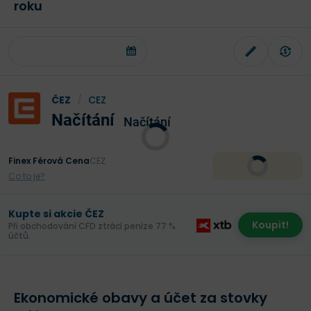
roku
ČEZ
/
CEZ
Načítání
Načítání
Finex Férová Cena
CEZ
Co to je?
Kupte si akcie ČEZ
Koupit!
Při obchodování CFD ztrácí peníze 77 %
účtů.
Ekonomické obavy a účet za stovky