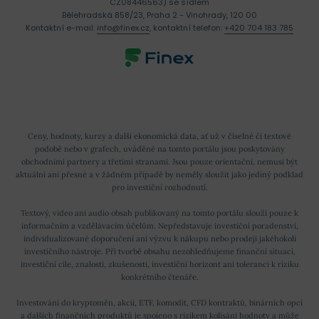
CZ08446563) se sídlem
Bělehradská 858/23, Praha 2 - Vinohrady, 120 00
Kontaktní e-mail:
info@finex.cz
, kontaktní telefon:
+420 704 183 785
Ceny, hodnoty, kurzy a další ekonomická data, ať už v číselné či textové
podobě nebo v grafech, uváděné na tomto portálu jsou poskytovány
obchodními partnery a třetími stranami. Jsou pouze orientační, nemusí být
aktuální ani přesné a v žádném případě by neměly sloužit jako jediný podklad
pro investiční rozhodnutí.
Textový, video ani audio obsah publikovaný na tomto portálu slouží pouze k
informačním a vzdělávacím účelům. Nepředstavuje investiční poradenství,
individualizované doporučení ani výzvu k nákupu nebo prodeji jakéhokoli
investičního nástroje. Při tvorbě obsahu nezohledňujeme finanční situaci,
investiční cíle, znalosti, zkušenosti, investiční horizont ani toleranci k riziku
konkrétního čtenáře.
Investování do kryptoměn, akcií, ETF, komodit, CFD kontraktů, binárních opcí
a dalších finančních produktů je spojeno s rizikem kolísání hodnoty a může