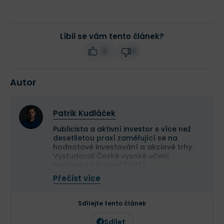
Líbil se vám tento článek?
0
0
Autor
Patrik Kudláček
Publicista a aktivní investor s více než
desetiletou praxí zaměřující se na
hodnotové investování a akciové trhy.
Vystudoval České vysoké učení
technické v Praze (ČVUT).
Ve své investiční strategii kombinuje
Přečíst více
aktivní i pasivní přístup a zaměřuje se
především na kvalitní růstové
společnosti a value investice. Ve svých
Sdílejte tento článek
článcích se věnuje investičním
strategiím, psychologii investování a
Sdílet