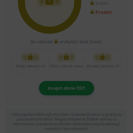
XXX
Držet
Prodat
Na základě
analytiků Wall Street.
XXX
XXX
XXX
Nízký cenový cíl
Prům. cílová cena
Vysoký cenový cíl
Koupit akcie ČEZ!
Váš kapitál může být ohrožen • Uvedená cena a graf jsou
pouze informativní. Negarantujeme žádné výnosy a
informace uvedené na těchto stránkách nepředstavují
investiční poradenství.