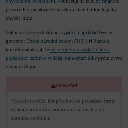
chystanému zestátnění
. Poukazují na fakt, že finanční
prostředky vynaložené na výkup akcií budou logicky
chybět jinde.
Velmi kriticky se k situaci vyjádřil například bývalý
guvernér České národní banky (ČNB) Jiří Rusnok,
který konstatoval, že
celou operaci zaplatí daňoví
poplatníci, zatímco vydělají minoritáři
díky prémiovým
cenám výkupu.
VAROVÁNÍ
Výsledkem může být přechod od polostátní firmy
se standardním korporátním řízením k plně
státnímu podniku.