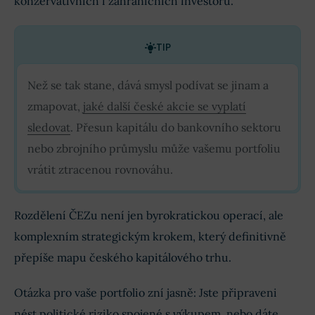
konzervativních i zahraničních investorů.
TIP
Než se tak stane, dává smysl podívat se jinam a
zmapovat,
jaké další české akcie se vyplatí
sledovat
. Přesun kapitálu do bankovního sektoru
nebo zbrojního průmyslu může vašemu portfoliu
vrátit ztracenou rovnováhu.
Rozdělení ČEZu není jen byrokratickou operací, ale
komplexním strategickým krokem, který definitivně
přepíše mapu českého kapitálového trhu.
Otázka pro vaše portfolio zní jasně: Jste připraveni
nést politické riziko spojené s výkupem, nebo dáte