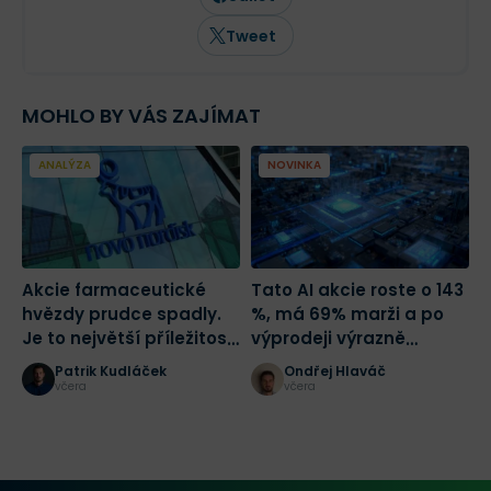
analýze jednotlivých akcií.
Tweet
MOHLO BY VÁS ZAJÍMAT
ANALÝZA
NOVINKA
Akcie farmaceutické
Tato AI akcie roste o 143
C
hvězdy prudce spadly.
%, má 69% marži a po
T
Je to největší příležitost
výprodeji výrazně
tohoto desetiletí?
zlevnila
Patrik Kudláček
Ondřej Hlaváč
včera
včera