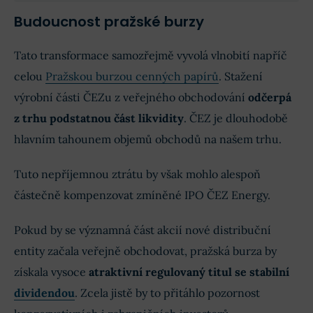
Budoucnost pražské burzy
Tato transformace samozřejmě vyvolá vlnobití napříč
celou
Pražskou burzou cenných papírů
. Stažení
výrobní části ČEZu z veřejného obchodování
odčerpá
z trhu podstatnou část likvidity
. ČEZ je dlouhodobě
hlavním tahounem objemů obchodů na našem trhu.
Tuto nepříjemnou ztrátu by však mohlo alespoň
částečně kompenzovat zmíněné IPO ČEZ Energy.
Pokud by se významná část akcií nové distribuční
entity začala veřejně obchodovat, pražská burza by
získala vysoce
atraktivní regulovaný titul se stabilní
dividendou
. Zcela jistě by to přitáhlo pozornost