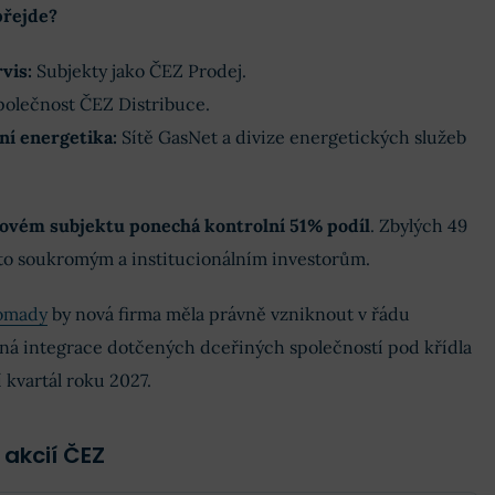
přejde?
vis:
Subjekty jako ČEZ Prodej.
olečnost ČEZ Distribuce.
ní energetika:
Sítě GasNet a divize energetických služeb
novém subjektu ponechá kontrolní 51% podíl
. Zbylých 49
o soukromým a institucionálním investorům.
romady
by nová firma měla právně vzniknout v řádu
lná integrace dotčených dceřiných společností pod křídla
 kvartál roku 2027.
 akcií ČEZ