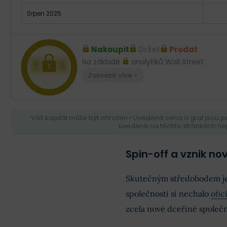
Srpen 2025
Nakoupit
Držet
Prodat
XXX
Na základě
analytiků Wall Street.
Zobrazit více >
Váš kapitál může být ohrožen • Uvedená cena a graf jsou 
uvedené na těchto stránkách nep
Spin-off a vznik no
Skutečným středobodem jed
společnosti si nechalo
ofic
zcela nové dceřiné společ