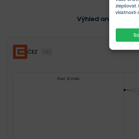
zlepšovat.
vlastnosti
Výhled analytiků n
S
ČEZ
CEZ
Posl. 12 měs.