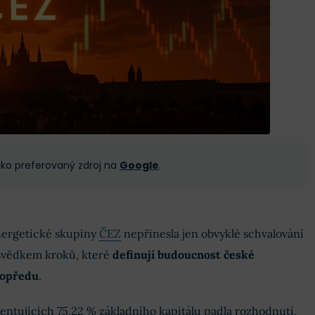
 jako preferovaný zdroj na
Google
.
nergetické skupiny
ČEZ
nepřinesla jen obvyklé schvalování
 svědkem kroků, které
definují budoucnost české
dopředu
.
entujících 75,22 % základního kapitálu padla rozhodnutí,