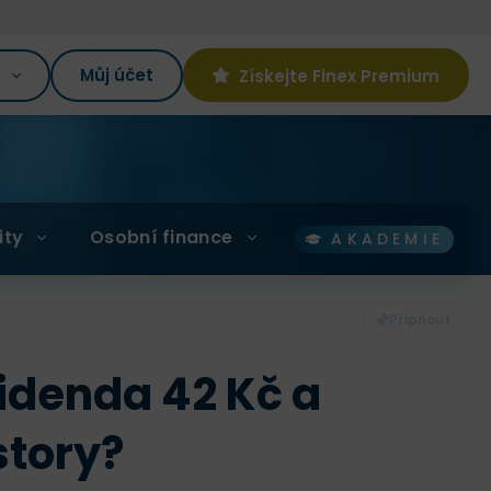
K
Můj účet
Získejte Finex Premium
ity
Osobní finance
AKADEMIE
idenda 42 Kč a
story?