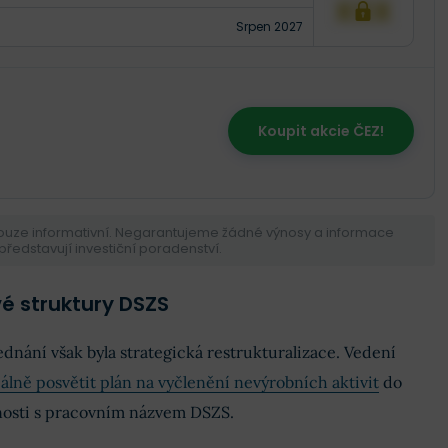
XXX
Srpen 2027
Koupit akcie ČEZ!
pouze informativní. Negarantujeme žádné výnosy a informace
ředstavují investiční poradenství.
vé struktury DSZS
nání však byla strategická restrukturalizace. Vedení
iálně posvětit plán na vyčlenění nevýrobních aktivit
do
nosti s pracovním názvem DSZS.