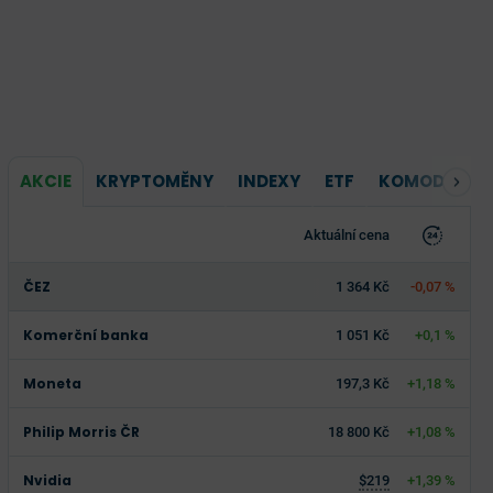
AKCIE
KRYPTOMĚNY
INDEXY
ETF
KOMODITY
Aktuální cena
ČEZ
1 364 Kč
-0,07 %
Komerční banka
1 051 Kč
+0,1 %
Moneta
197,3 Kč
+1,18 %
Philip Morris ČR
18 800 Kč
+1,08 %
Nvidia
$219
+1,39 %