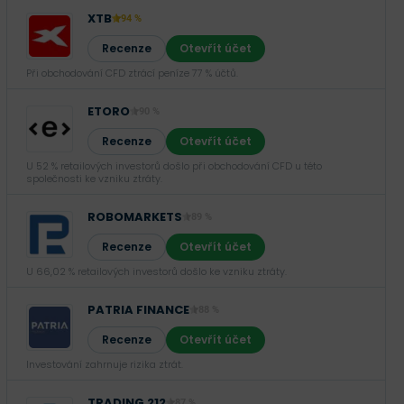
XTB
94 %
Recenze
Otevřít účet
Při obchodování CFD ztrácí peníze 77 % účtů.
ETORO
90 %
Recenze
Otevřít účet
U 52 % retailových investorů došlo při obchodování CFD u této
společnosti ke vzniku ztráty.
ROBOMARKETS
89 %
Recenze
Otevřít účet
U 66,02 % retailových investorů došlo ke vzniku ztráty.
PATRIA FINANCE
88 %
Recenze
Otevřít účet
Investování zahrnuje rizika ztrát.‎
TRADING 212
87 %