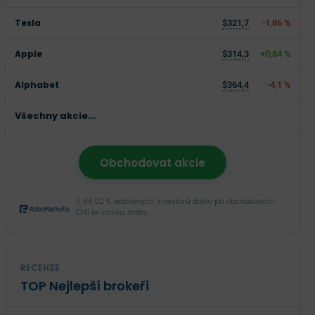
Tesla
$321,7
-1,86 %
Apple
$314,3
+0,84 %
Alphabet
$364,4
-4,1 %
Všechny akcie...
Obchodovat akcie
U 66,02 % retailových investorů došlo při obchodování
CFD ke vzniku ztráty.
RECENZE
TOP Nejlepší brokeři