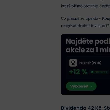
která přímo otevírají dveř
Co přesně se upeklo v Kon
reagovat drobní investoři?
Dividenda 42 Kč: St