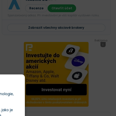
Recenze
Otevřít účet
Sponzorovaný odkaz. Při investování je váš kapitál vystaven riziku.
Zobrazit všechny akciové brokery
Reklama
i
nologie,
jako je
e