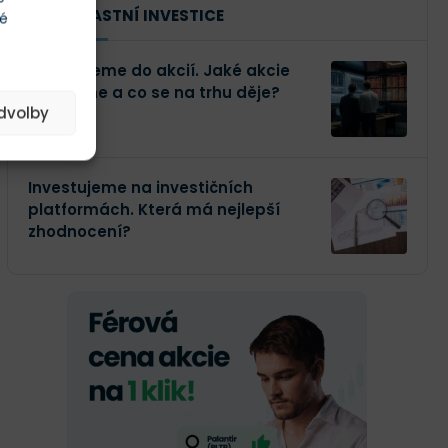
NAŠE VLASTNÍ INVESTICE
té
Investujeme do akcií. Jaké akcie
kupujeme a co se na trhu děje?
edvolby
Investujeme na investičních
platformách. Která má nejlepší
zhodnocení?