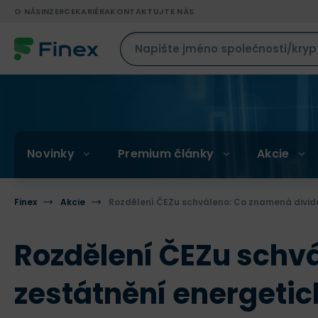
O NÁS
INZERCE
KARIÉRA
KONTAKTUJTE NÁS
Novinky
Premium články
Akcie
Finex
Akcie
Rozdělení ČEZu schváleno: Co znamená divide
Rozdělení ČEZu schv
zestátnění energetic