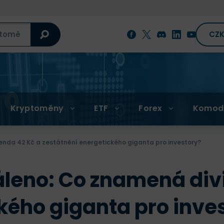
CZ
Kryptoměny
ETF
Forex
Komod
nda 42 Kč a zestátnění energetického giganta pro investory?
áleno: Co znamená div
kého giganta pro inve