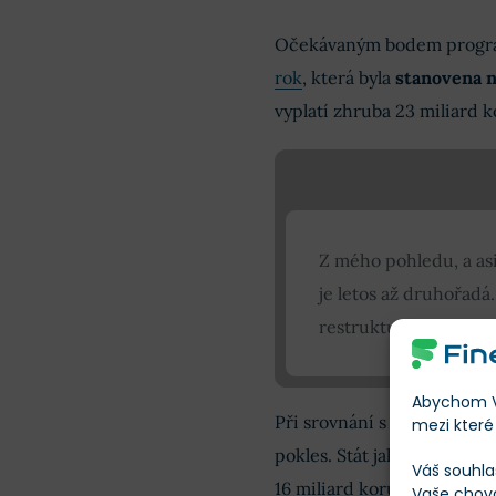
Očekávaným bodem progr
rok
, která byla
stanovena n
vyplatí zhruba 23 miliard k
Z mého pohledu, a asi
je letos až druhořadá
restrukturalizace a 
Abychom Vá
Při srovnání s loňským roke
mezi které 
pokles. Stát jako majoritní
Váš souhla
16 miliard korun, které zam
Vaše chov