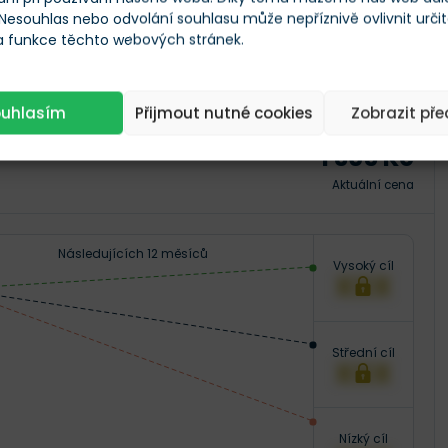
 Nesouhlas nebo odvolání souhlasu může nepříznivě ovlivnit urči
 a funkce těchto webových stránek.
a akcie ČEZ
ouhlasím
Přijmout nutné cookies
Zobrazit př
1 365 Kč
Aktuální cena
Následujících 12 měsíců
Vysoký cíl
XXX
Střední cíl
XXX
Nízký cíl