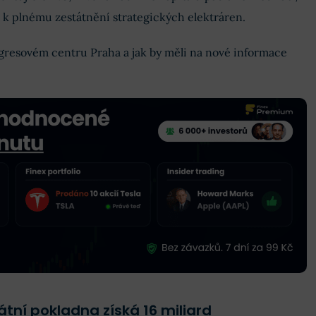
e k plnému zestátnění strategických elektráren.
gresovém centru Praha a jak by měli na nové informace
átní pokladna získá 16 miliard