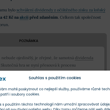
amu bylo
schválení dividendy z očištěného zisku za loňský
a 42 Kč na
akcii
před zdaněním
. Celkem tak společnost
orun.
POZNÁMKA
 nebude ojedinělý, je zřejmé, že samotná
dividenda
. Skutečná hra se nyní přesouvá k procesu
budoucímu výkupu.
Souhlas s použitím cookies
m mohli poskytnout co nejlepší služby, používáme různé tech
m, kdy akcionáři obdrželi 47 Kč na akcii, jde o mírný
patří i soubory cookies.
 vlastník se 70% podílem si z tohoto koláče ukrojí přibližně
s s použitím těchto technologií nám umožní zpracovávat údaje, 
íří do státního rozpočtu.
ání při používání našeho webu. Díky tomu můžeme náš web dál