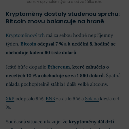
burze v uplynulém týdnu a od začátku roku
Kryptoměny dostaly studenou sprchu:
Bitcoin znovu balancuje na hraně
Kryptoměnový trh
má za sebou hodně nepříjemný
týden.
Bitcoin
odepsal 7 % a k nedělní 8. hodině se
obchoduje kolem 60 tisíc dolarů
.
Ještě hůře dopadlo
Ethereum
, které zahučelo o
necelých 10 % a obchoduje se za 1 560 dolarů.
Špatná
nálada pochopitelně stáhla i další velké altcoiny.
XRP
odepsalo 9 %,
BNB
ztratilo 6 % a
Solana
klesla o 4
%.
Současná situace ukazuje, že
kryptoměny dál drtí