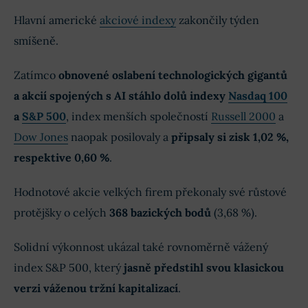
Hlavní americké
akciové indexy
zakončily týden
smíšeně.
Zatímco
obnovené oslabení technologických gigantů
a akcií spojených s AI stáhlo dolů indexy
Nasdaq 100
a
S&P 500
, index menších společností
Russell 2000
a
Dow Jones
naopak posilovaly a
připsaly si zisk 1,02 %,
respektive 0,60 %
.
Hodnotové akcie velkých firem překonaly své růstové
protějšky o celých
368 bazických bodů
(3,68 %).
Solidní výkonnost ukázal také rovnoměrně vážený
index S&P 500, který
jasně předstihl svou klasickou
verzi váženou tržní kapitalizací
.