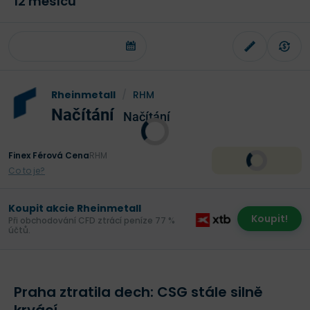
12 měsíců
Rheinmetall
/
RHM
Načítání
Načítání
Finex Férová Cena
RHM
Co to je?
Koupit akcie Rheinmetall
Koupit!
Při obchodování CFD ztrácí peníze 77 %
účtů.
Praha ztratila dech: CSG stále silně
krvácí