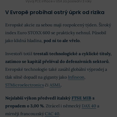
Vývoj PCE inflace v USA za poslední 3 roky
V Evropě probíhal ostrý úprk od rizika
Evropské akcie za sebou mají rozpolcený týden. Široký
index Euro STOXX 600 se prakticky nehnul. Působil
jako klidná hladina,
pod ní to ale vřelo
.
Investoři totiž
trestali technologické a cyklické tituly,
zatímco se kapitál přeléval do defenzivních sektorů
.
Evropské technologie také zasáhl globální výprodej a
tlak silně dopadl na giganty jako
Infineon
,
STMicroelectronics
či
ASML
.
Nejslabší výkon předvedl italský
FTSE MIB
s
propadem o 3,00 %.
Ztrácel i německý
DAX 40
a
mírněji francouzský
CAC 40
.