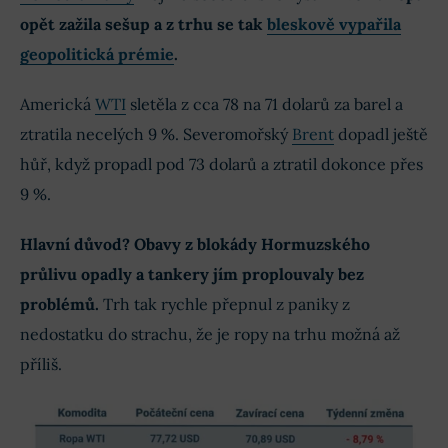
opět zažila sešup a z trhu se tak
bleskově vypařila
geopolitická prémie
.
Americká
WTI
sletěla z cca 78 na 71 dolarů za barel a
ztratila necelých 9 %. Severomořský
Brent
dopadl ještě
hůř, když propadl pod 73 dolarů a ztratil dokonce přes
9 %.
Hlavní důvod? Obavy z blokády Hormuzského
průlivu opadly a tankery jím proplouvaly bez
problémů.
Trh tak rychle přepnul z paniky z
nedostatku do strachu, že je ropy na trhu možná až
příliš.