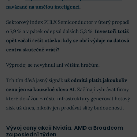
navázané na umělou inteligenci
.
Sektorový index PHLX Semiconductor v úterý propadl
o 7,9 % a v pátek odepsal dalších 5,3 %.
Investoři totiž
opět začali řešit otázku: kdy se obří výdaje na datová
centra skutečně vrátí?
Výprodej se nevyhnul ani větším hráčům.
Trh tím dává jasný signál:
už odmítá platit jakoukoliv
cenu jen za kouzelné slovo AI.
Začínají vyhrávat firmy,
které dokážou z růstu infrastruktury generovat hotový
zisk už dnes, nikoliv jen prodávat sliby budoucnosti.
Vývoj ceny akcií Nvidia, AMD a Broadcom
za poslední týden