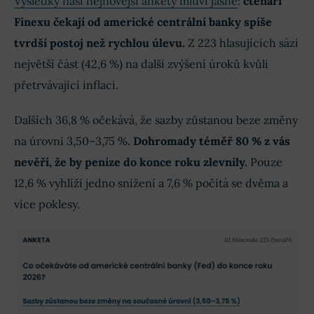
Výsledky naší nejnovější ankety mluví jasně
:
čtenáři
Finexu čekají od americké centrální banky spíše
tvrdší postoj než rychlou úlevu.
Z 223 hlasujících sází
největší část (42,6 %) na další zvýšení úroků kvůli
přetrvávající inflaci.
Dalších 36,8 % očekává, že sazby zůstanou beze změny
na úrovni 3,50–3,75 %.
Dohromady téměř 80 % z vás
nevěří, že by peníze do konce roku zlevnily.
Pouze
12,6 % vyhlíží jedno snížení a 7,6 % počítá se dvěma a
více poklesy.