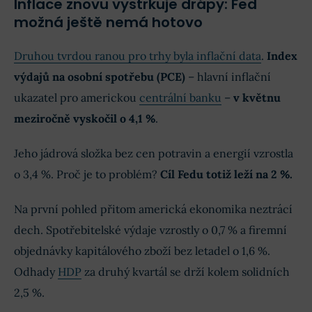
Inflace znovu vystrkuje drápy: Fed
možná ještě nemá hotovo
Druhou tvrdou ranou pro trhy byla inflační data
.
Index
výdajů na osobní spotřebu (PCE)
– hlavní inflační
ukazatel pro americkou
centrální banku
–
v květnu
meziročně vyskočil o 4,1 %
.
Jeho jádrová složka bez cen potravin a energií vzrostla
o 3,4 %. Proč je to problém?
Cíl Fedu totiž leží na 2 %.
Na první pohled přitom americká ekonomika neztrácí
dech. Spotřebitelské výdaje vzrostly o 0,7 % a firemní
objednávky kapitálového zboží bez letadel o 1,6 %.
Odhady
HDP
za druhý kvartál se drží kolem solidních
2,5 %.