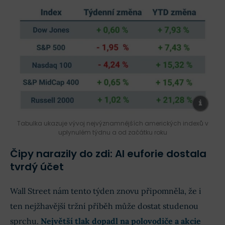
Tabulka ukazuje vývoj nejvýznamnějších amerických indexů v
uplynulém týdnu a od začátku roku
Čipy narazily do zdi: AI euforie dostala
tvrdý účet
Wall Street nám tento týden znovu připomněla, že i
ten nejžhavější tržní příběh může dostat studenou
sprchu.
Největší tlak dopadl na polovodiče a akcie