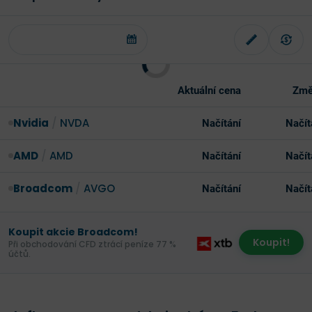
Aktuální cena
Změ
Nvidia
/
NVDA
Načítání
Načít
AMD
/
AMD
Načítání
Načít
Broadcom
/
AVGO
Načítání
Načít
Koupit akcie Broadcom!
Koupit!
Při obchodování CFD ztrácí peníze 77 %
účtů.