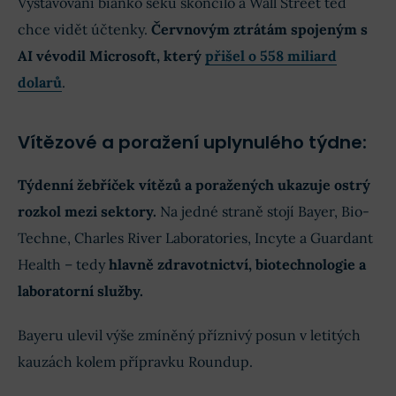
Vystavování bianko šeků skončilo a Wall Street teď
chce vidět účtenky.
Červnovým ztrátám spojeným s
AI vévodil Microsoft, který
přišel o 558 miliard
dolarů
.
Vítězové a poražení uplynulého týdne:
Týdenní žebříček vítězů a poražených ukazuje ostrý
rozkol mezi sektory.
Na jedné straně stojí Bayer, Bio-
Techne, Charles River Laboratories, Incyte a Guardant
Health – tedy
hlavně zdravotnictví, biotechnologie a
laboratorní služby.
Bayeru ulevil výše zmíněný příznivý posun v letitých
kauzách kolem přípravku Roundup.