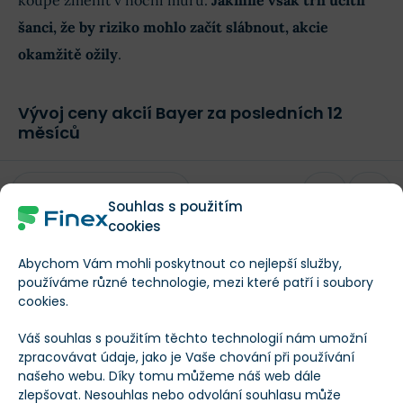
šanci, že by riziko mohlo začít slábnout, akcie
okamžitě ožily
.
Vývoj ceny akcií Bayer za posledních 12
měsíců
Souhlas s použitím
cookies
Bayer
/
BAYN
Abychom Vám mohli poskytnout co nejlepší služby,
Načítání
Načítání
používáme různé technologie, mezi které patří i soubory
cookies.
Finex Férová Cena
BAYN
Váš souhlas s použitím těchto technologií nám umožní
Co to je?
zpracovávat údaje, jako je Vaše chování při používání
našeho webu. Díky tomu můžeme náš web dále
zlepšovat. Nesouhlas nebo odvolání souhlasu může
Koupit akcie Bayer!