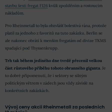
stavbu šesti fregat F126
kvůli zpožděním a rostoucím
nákladům.
Pro Rheinmetall to byla obzvlášť bolestivá rána, protože
platil za jednoho z favoritů na tuto zakázku. Berlín se
ale nakonec obrátí k menším fregatám od divize TKMS
spadající pod Thyssenkrupp.
Trh tak během jediného dne tvrdě přecenil velkou
část růstového příběhu tohoto obranného giganta
. Je
to dobré připomenutí, že i sektory se silným
politickým větrem v zádech jsou vždy závislé na
konkrétních zakázkách.
Vývoj ceny akcií Rheinmetall za posledních