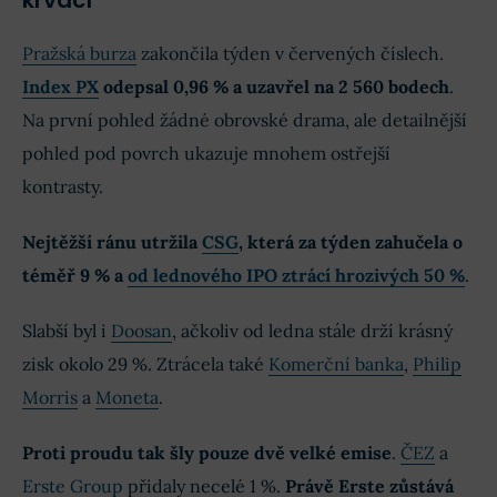
Pražská burza
zakončila týden v červených číslech.
Index PX
odepsal 0,96 % a uzavřel na 2 560 bodech
.
Na první pohled žádné obrovské drama, ale detailnější
pohled pod povrch ukazuje mnohem ostřejší
kontrasty.
Nejtěžší ránu utržila
CSG
, která za týden zahučela o
téměř 9 % a
od lednového IPO ztrácí hrozivých 50 %
.
Slabší byl i
Doosan
, ačkoliv od ledna stále drží krásný
zisk okolo 29 %. Ztrácela také
Komerční banka
,
Philip
Morris
a
Moneta
.
Proti proudu tak šly pouze dvě velké emise
.
ČEZ
a
Erste Group
přidaly necelé 1 %.
Právě Erste zůstává