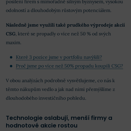
posílení firem s mimořádně silným byznysem, vysokou
odolností a dlouhodobým růstovým potenciálem.
Následně jsme využili také prudkého výprodeje akcií
CSG
, které se propadly o více než 50 % od svých
maxim.
Které 3 pozice jsme v portfoliu navýšili?
Proč jsme po více než 50% propadu koupili CSG?
V obou analýzách podrobně vysvětlujeme, co nás k
těmto nákupům vedlo a jak nad nimi přemýšlíme z
dlouhodobého investičního pohledu.
Technologie oslabují, menší firmy a
hodnotové akcie rostou