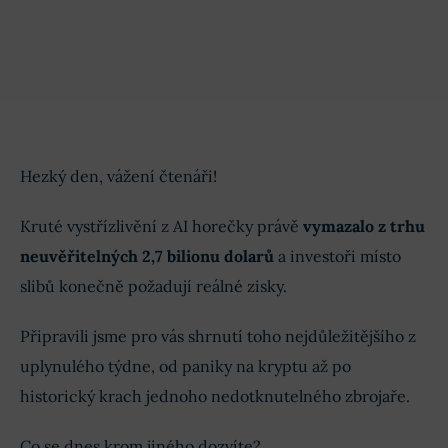
Hezký den, vážení čtenáři!
Kruté vystřízlivění z AI horečky právě
vymazalo z trhu
neuvěřitelných 2,7 bilionu dolarů
a investoři místo
slibů konečně požadují reálné zisky.
Připravili jsme pro vás shrnutí toho nejdůležitějšího z
uplynulého týdne, od paniky na kryptu až po
historický krach jednoho nedotknutelného zbrojaře.
Co se dnes krom jiného dozvíte?