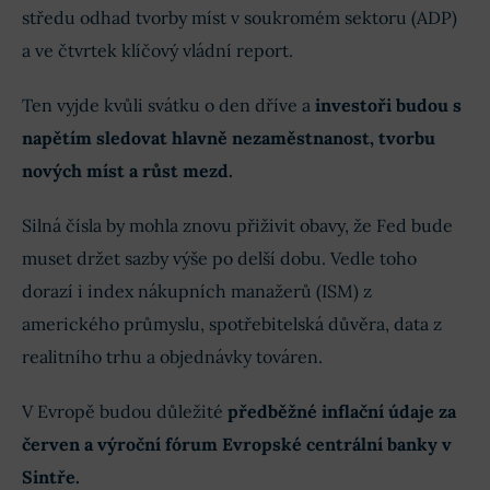
středu odhad tvorby míst v soukromém sektoru (ADP)
a ve čtvrtek klíčový vládní report.
Ten vyjde kvůli svátku o den dříve a
investoři budou s
napětím sledovat hlavně nezaměstnanost, tvorbu
nových míst a růst mezd.
Silná čísla by mohla znovu přiživit obavy, že Fed bude
muset držet sazby výše po delší dobu. Vedle toho
dorazí i index nákupních manažerů (ISM) z
amerického průmyslu, spotřebitelská důvěra, data z
realitního trhu a objednávky továren.
V Evropě budou důležité
předběžné inflační údaje za
červen a výroční fórum Evropské centrální banky v
Sintře.