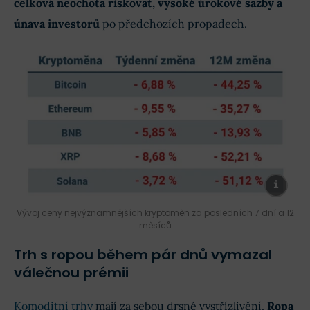
celková neochota riskovat, vysoké úrokové sazby a
únava investorů
po předchozích propadech.
Vývoj ceny nejvýznamnějších kryptoměn za posledních 7 dní a 12
měsíců
Trh s ropou během pár dnů vymazal
válečnou prémii
Komoditní trhy
mají za sebou drsné vystřízlivění.
Ropa