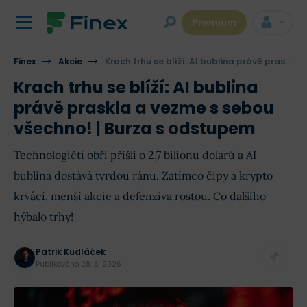
Premium
Finex
Akcie
Krach trhu se blíží: AI bublina právě praskla a vezme s sebou všechno! | Burza s odstupem
Krach trhu se blíží: AI bublina
právě praskla a vezme s sebou
všechno! | Burza s odstupem
Technologičtí obři přišli o 2,7 bilionu dolarů a AI
bublina dostává tvrdou ránu. Zatímco čipy a krypto
krvácí, menší akcie a defenziva rostou. Co dalšího
hýbalo trhy!
Patrik Kudláček
Publikováno
28. 6. 2026