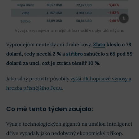
Vývoj ceny nejvýznamnějších komodit v uplynulém týdnu
Výprodejům neutekly ani drahé kovy.
Zlato
kleslo o 78
dolarů, tedy necelá 2 % a
stříbro
zahučelo z 65 pod 59
dolarů za unci, což je ztráta téměř 10 %
.
Jako silný protivítr působily
vyšší dluhopisové výnosy a
hrozba přísnějšího Fedu
.
Co mě tento týden zaujalo:
Výdaje technologických gigantů na umělou inteligenci
dříve vypadaly jako nedobytný ekonomický příkop.