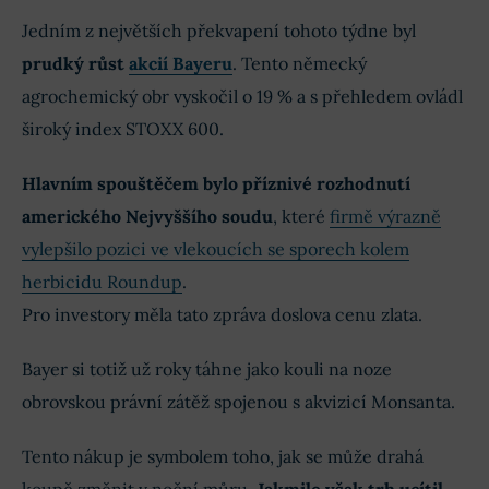
Jedním z největších překvapení tohoto týdne byl
prudký růst
akcií Bayeru
. Tento německý
agrochemický obr vyskočil o 19 % a s přehledem ovládl
široký index STOXX 600.
Hlavním spouštěčem bylo příznivé rozhodnutí
amerického Nejvyššího soudu
, které
firmě výrazně
vylepšilo pozici ve vlekoucích se sporech kolem
herbicidu Roundup
.
Pro investory měla tato zpráva doslova cenu zlata.
Bayer si totiž už roky táhne jako kouli na noze
obrovskou právní zátěž spojenou s akvizicí Monsanta.
Tento nákup je symbolem toho, jak se může drahá
koupě změnit v noční můru.
Jakmile však trh ucítil