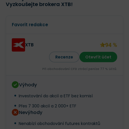
Vyzkoušejte brokera XTB!
Favorit redakce
94 %
XTB
Recenze
Otevřít účet
Při obchodování CFD ztrácí peníze 77 % účtů.
Výhody
Investování do akcií a ETF bez komisí
Přes 7 300 akcií a 2 000+ ETF
Nevýhody
Nenabízí obchodování futures kontraktů