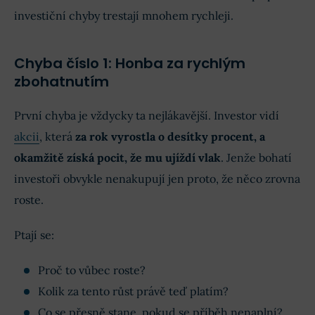
investiční chyby trestají mnohem rychleji.
Chyba číslo 1: Honba za rychlým
zbohatnutím
První chyba je vždycky ta nejlákavější. Investor vidí
akcii
, která
za rok vyrostla o desítky procent, a
okamžitě získá pocit, že mu ujíždí vlak
. Jenže bohatí
investoři obvykle nenakupují jen proto, že něco zrovna
roste.
Ptají se:
Proč to vůbec roste?
Kolik za tento růst právě teď platím?
Co se přesně stane, pokud se příběh nenaplní?