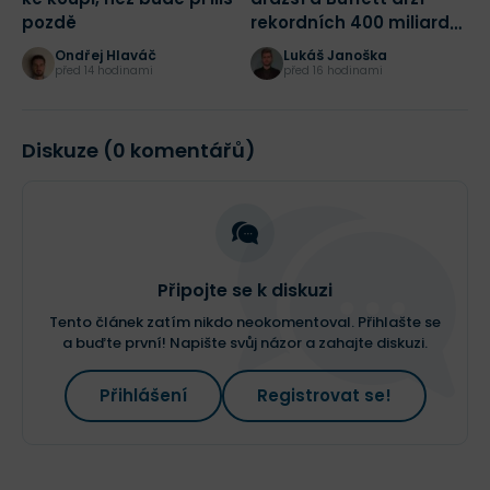
pozdě
rekordních 400 miliard
j
dolarů! Jak bych dnes
Ondřej Hlaváč
Lukáš Janoška
začal investovat?
před 14 hodinami
před 16 hodinami
Diskuze (0 komentářů)
Připojte se k diskuzi
Tento článek zatím nikdo neokomentoval. Přihlašte se
a buďte první! Napište svůj názor a zahajte diskuzi.
Přihlášení
Registrovat se!