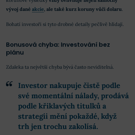
korunové výsledky
vždy ovlivňuje nejen samotný
vývoj dané
akcie
, ale také kurz koruny vůči dolaru
.
Bohatí investoři si tyto drobné detaily pečlivě hlídají.
Bonusová chyba: Investování bez
plánu
Zdaleka ta největší chyba bývá často neviditelná.
Investor nakupuje čistě podle
své momentální nálady, prodává
podle křiklavých titulků a
strategii mění pokaždé, když
trh jen trochu zakolísá
.