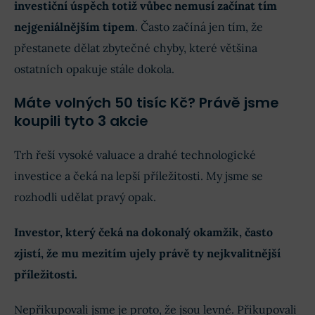
investiční úspěch totiž vůbec nemusí začínat tím
nejgeniálnějším tipem
. Často začíná jen tím, že
přestanete dělat zbytečné chyby, které většina
ostatních opakuje stále dokola.
Máte volných 50 tisíc Kč? Právě jsme
koupili tyto 3 akcie
Trh řeší vysoké valuace a drahé technologické
investice a čeká na lepší příležitosti. My jsme se
rozhodli udělat pravý opak.
Investor, který čeká na dokonalý okamžik, často
zjistí, že mu mezitím ujely právě ty nejkvalitnější
příležitosti.
Nepřikupovali jsme je proto, že jsou levné. Přikupovali