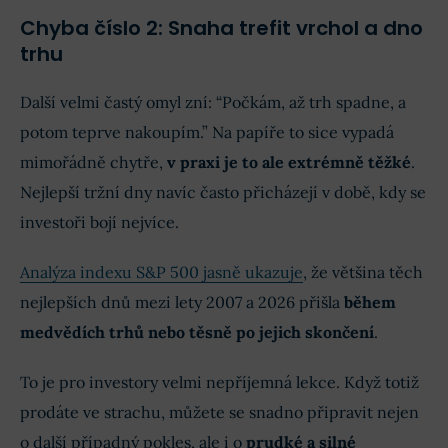
Chyba číslo 2: Snaha trefit vrchol a dno
trhu
Další velmi častý omyl zní: “Počkám, až trh spadne, a
potom teprve nakoupím.” Na papíře to sice vypadá
mimořádně chytře,
v praxi je to ale extrémně těžké
.
Nejlepší tržní dny navíc často přicházejí v době, kdy se
investoři bojí nejvíce.
Analýza indexu S&P 500 jasně ukazuje
, že většina těch
nejlepších dnů mezi lety 2007 a 2026 přišla
během
medvědích trhů nebo těsně po jejich skončení
.
To je pro investory velmi nepříjemná lekce. Když totiž
prodáte ve strachu, můžete se snadno připravit nejen
o další případný pokles, ale i o
prudké a silné