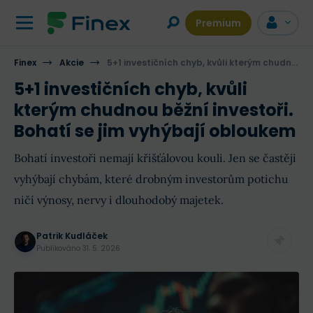
Premium
Finex
Akcie
5+1 investičních chyb, kvůli kterým chudnou běžní investoři. Bohatí se jim vyhýbají obloukem
5+1 investičních chyb, kvůli
kterým chudnou běžní investoři.
Bohatí se jim vyhýbají obloukem
Bohatí investoři nemají křišťálovou kouli. Jen se častěji
vyhýbají chybám, které drobným investorům potichu
ničí výnosy, nervy i dlouhodobý majetek.
Patrik Kudláček
Publikováno
31. 5. 2026