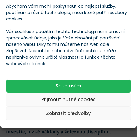
konkrétním účelem.
Abychom Vám mohli poskytnout co nejlepší služby,
používáme různé technologie, mezi které patří i soubory
Například na provozní rezervu, plánované výdaje
cookies.
nebo budoucí nákup zajímavých aktiv. Rozdíl je
Váš souhlas s použitím těchto technologií nám umožní
čistě v záměru.
zpracovávat údaje, jako je Vaše chování při používání
našeho webu. Díky tomu můžeme náš web dále
zlepšovat. Nesouhlas nebo odvolání souhlasu může
Chyba číslo 4: Slabá diverzifikace
nepříznivě ovlivnit určité vlastnosti a funkce těchto
webových stránek.
Diverzifikace není absolutní zárukou zisku, ale funguje
jako
účinná ochrana před tím, aby jediná chyba zničila
Souhlasím
úplně celé vaše portfolio
.
Přijmout nutné cookies
Gigant v oblasti pasivní správy peněz,
Vanguard, ve
Zobrazit předvolby
svých investičních principech dlouhodobě zdůrazňuje
čtyři hlavní pilíře
:
jasné cíle, vyvážené rozložení
investic, nízké náklady a železnou disciplínu
.