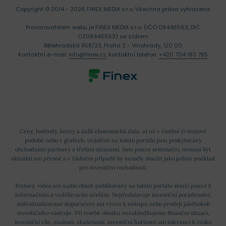
Copyright © 2014 - 2026 FINEX MEDIA s.r.o.
Všechna práva vyhrazena.
Provozovatelem webu je FINEX MEDIA s.r.o. (IČO 08446563, DIČ
CZ08446563) se sídlem
Bělehradská 858/23, Praha 2 - Vinohrady, 120 00
Kontaktní e-mail:
info@finex.cz
, kontaktní telefon:
+420 704 183 785
Ceny, hodnoty, kurzy a další ekonomická data, ať už v číselné či textové
podobě nebo v grafech, uváděné na tomto portálu jsou poskytovány
obchodními partnery a třetími stranami. Jsou pouze orientační, nemusí být
aktuální ani přesné a v žádném případě by neměly sloužit jako jediný podklad
pro investiční rozhodnutí.
Textový, video ani audio obsah publikovaný na tomto portálu slouží pouze k
informačním a vzdělávacím účelům. Nepředstavuje investiční poradenství,
individualizované doporučení ani výzvu k nákupu nebo prodeji jakéhokoli
investičního nástroje. Při tvorbě obsahu nezohledňujeme finanční situaci,
investiční cíle, znalosti, zkušenosti, investiční horizont ani toleranci k riziku