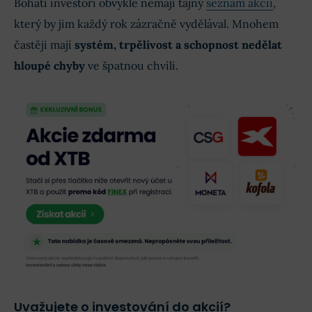
Bohatí investoři obvykle nemají tajný
seznam akcií
,
který by jim každý rok zázračně vydělával. Mnohem
častěji mají
systém, trpělivost a schopnost nedělat
hloupé chyby
ve špatnou chvíli.
Uvažujete o investování do akcií?