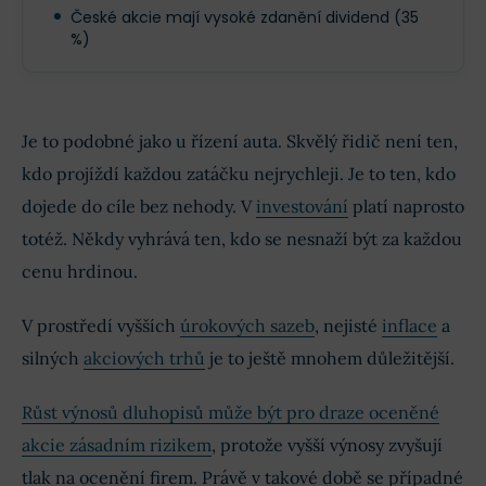
České akcie mají vysoké zdanění dividend (35
%)
Je to podobné jako u řízení auta. Skvělý řidič není ten,
kdo projíždí každou zatáčku nejrychleji. Je to ten, kdo
dojede do cíle bez nehody. V
investování
platí naprosto
totéž. Někdy vyhrává ten, kdo se nesnaží být za každou
cenu hrdinou.
V prostředí vyšších
úrokových sazeb
, nejisté
inflace
a
silných
akciových trhů
je to ještě mnohem důležitější.
Růst výnosů dluhopisů může být pro draze oceněné
akcie zásadním rizikem
, protože vyšší výnosy zvyšují
tlak na ocenění firem. Právě v takové době se případné