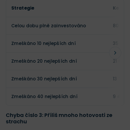
Strategie
Konečn
Celou dobu plně zainvestováno
80 294
Zmeškáno 10 nejlepších dní
35 721
Zmeškáno 20 nejlepších dní
21 091
Zmeškáno 30 nejlepších dní
13 771
Zmeškáno 40 nejlepších dní
9 424
Chyba číslo 3: Příliš mnoho hotovosti ze
strachu