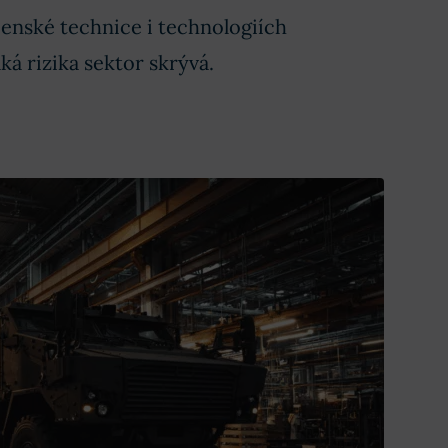
enské technice i technologiích
ká rizika sektor skrývá.