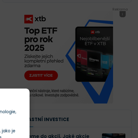
Reklama
i
nologie,
NAŠE VLASTNÍ INVESTICE
jako je
Investujeme do akcií. Jaké akcie
e