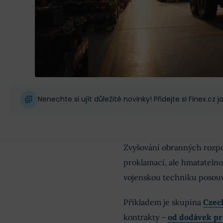
Nenechte si ujít důležité novinky! Přidejte si Finex.cz
Zvyšování obranných rozpo
proklamací, ale hmatateln
vojenskou techniku posouv
Příkladem je skupina
Czec
kontrakty –
od dodávek pr