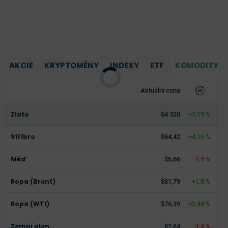
AKCIE
KRYPTOMĚNY
INDEXY
ETF
KOMODITY
Aktuální cena
Zlato
$4 320
+1,19 %
Stříbro
$64,42
+4,16 %
Měď
$6,66
-1,9 %
Ropa (Brent)
$81,79
+1,8 %
Ropa (WTI)
$76,39
+2,44 %
Zemní plyn
$2,64
-1,4 %