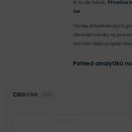
Je tu ale háček.
Přeměna tě
čas
.
Výroba dělostřeleckých gr
obrovské nároky na pracovní
než vám vláda proplatí finá
Pohled analytiků n
CSG
CSG
Posl. 12 měs.