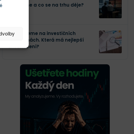
kupujeme a co se na trhu děje?
té
Investujeme na investičních
edvolby
platformách. Která má nejlepší
zhodnocení?