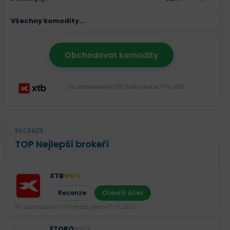
Všechny komodity...
Obchodovat komodity
Při obchodování CFD ztrácí peníze 77 % účtů.
RECENZE
TOP Nejlepší brokeři
XTB
94 %
Recenze
Otevřít účet
Při obchodování CFD ztrácí peníze 77 % účtů.
ETORO
90 %