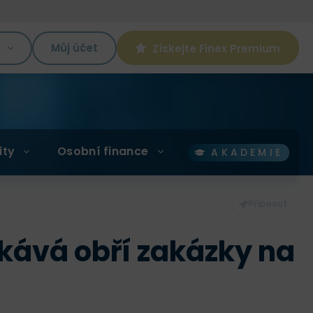
K
Můj účet
Získejte Finex Premium
ity
Osobní finance
AKADEMIE
skává obří zakázky na