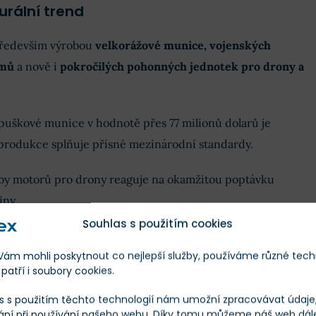
urální trend
především výrobou
velkorážové munice, vojenských
émů
a nově i
pokročilých pohonných jednotek pro drony a
puškové munice v hodnotě přes 77 milionů dolarů je
 produkce splňuje přísné mezinárodní standardy.
roby motorů pro drony reaguje na okamžitou poptávku
iny.
Souhlas s použitím cookies
 akcií CSG
m mohli poskytnout co nejlepší služby, používáme různé tech
patří i soubory cookies.
Škála
Měna
s s použitím těchto technologií nám umožní zpracovávat údaje, 
ání při používání našeho webu. Díky tomu můžeme náš web dál