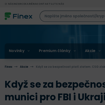
O NÁS
INZERCE
KARIÉRA
KONTAKTUJTE NÁS
Novinky
Premium články
Akcie
Finex
Akcie
Když se za bezpečnost platí zlatem. CSG získá
Když se za bezpečnos
munici pro FBI i Ukraj