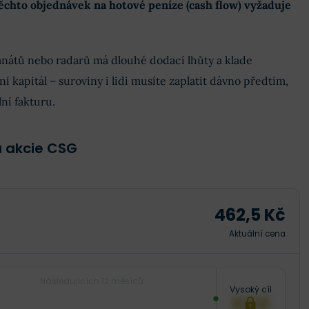
chto objednávek na hotové peníze (cash flow) vyžaduje
anátů nebo radarů má dlouhé dodací lhůty a klade
 kapitál – suroviny i lidi musíte zaplatit dávno předtím,
lní fakturu.
a akcie CSG
462,5 Kč
Aktuální cena
Následujících 12 měsíců
Vysoký cíl
XXX