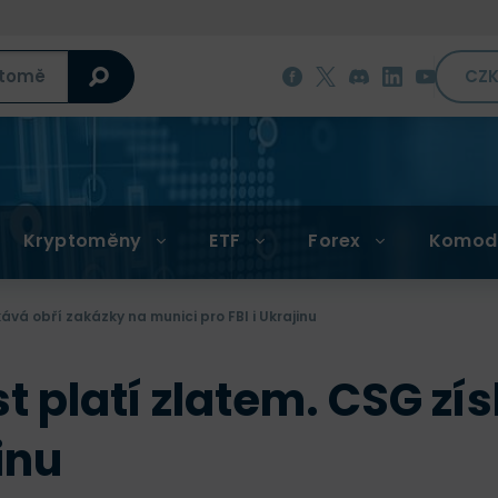
CZ
Kryptoměny
ETF
Forex
Komod
vá obří zakázky na munici pro FBI i Ukrajinu
t platí zlatem. CSG zí
inu