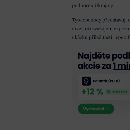
podporou Ukrajiny.
Tyto obchody představují 
investoři zvažujete expoz
ukázku příležitostí i speci