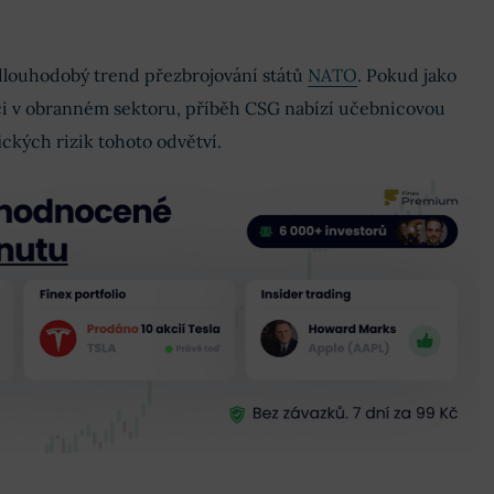
dlouhodobý trend přezbrojování států
NATO
. Pokud jako
ici v obranném sektoru, příběh CSG nabízí učebnicovou
fických rizik tohoto odvětví.