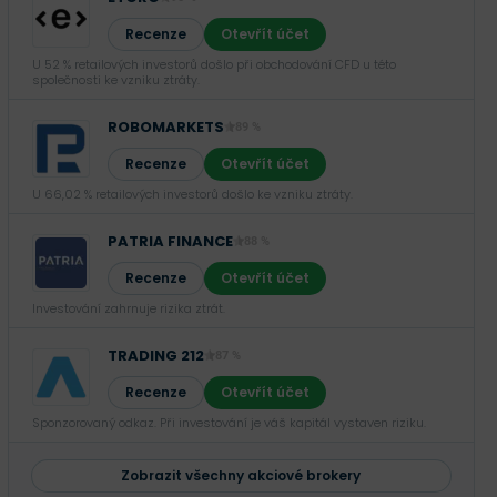
Recenze
Otevřít účet
U 52 % retailových investorů došlo při obchodování CFD u této
společnosti ke vzniku ztráty.
ROBOMARKETS
89 %
Recenze
Otevřít účet
U 66,02 % retailových investorů došlo ke vzniku ztráty.
PATRIA FINANCE
88 %
Recenze
Otevřít účet
Investování zahrnuje rizika ztrát.‎
TRADING 212
87 %
Recenze
Otevřít účet
Sponzorovaný odkaz. Při investování je váš kapitál vystaven riziku.
Zobrazit všechny akciové brokery