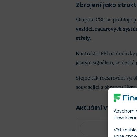
Zbrojení jako strukt
Skupina CSG se profiluje 
vozidel, radarových syst
střely
.
Kontrakt s FBI na dodávky 
jasným signálem, že česká
Stejně tak rozšiřování vý
související s obranou Ukraj
Aktuální vývoj ceny
Abychom Vá
mezi které 
Váš souhla
Vaše chov