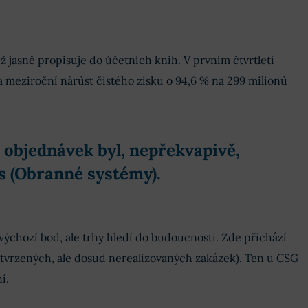
již jasně propisuje do účetních knih. V prvním čtvrtletí
 meziroční nárůst čistého zisku o 94,6 % na 299 milionů
objednávek byl, nepřekvapivě,
s
(Obranné systémy).
 výchozí bod, ale trhy hledí do budoucnosti. Zde přichází
tvrzených, ale dosud nerealizovaných zakázek). Ten u CSG
í.