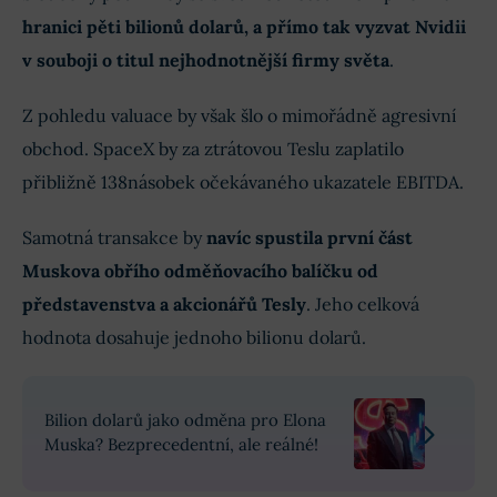
hranici pěti bilionů dolarů, a přímo tak vyzvat Nvidii
v souboji o titul nejhodnotnější firmy světa
.
Z pohledu valuace by však šlo o mimořádně agresivní
obchod. SpaceX by za ztrátovou Teslu zaplatilo
přibližně 138násobek očekávaného ukazatele EBITDA.
Samotná transakce by
navíc spustila první část
Muskova obřího odměňovacího balíčku od
představenstva a akcionářů Tesly
. Jeho celková
hodnota dosahuje jednoho bilionu dolarů.
Bilion dolarů jako odměna pro Elona
Muska? Bezprecedentní, ale reálné!