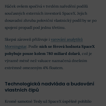
Háček ovšem spočívá v tvrdém naředění podílů
současných externích investorů SpaceX. Jejich
dosavadní zhruba poloviční vlastnický podíl by se po
spojení propadl pod jednu třetinu.
Skepsi zároveň přiživuje i
varování analytiků
Morningstar
. Podle
nich se férová hodnota SpaceX
pohybuje pouze kolem 780 miliard dolarů
, což je
výrazně méně než valuace naznačená dnešním
extrémně omezeným 4% floatem.
Technologická nadvláda a budování
vlastních čipů
Kromě samotné Tesly už SpaceX úspěšně pohltilo