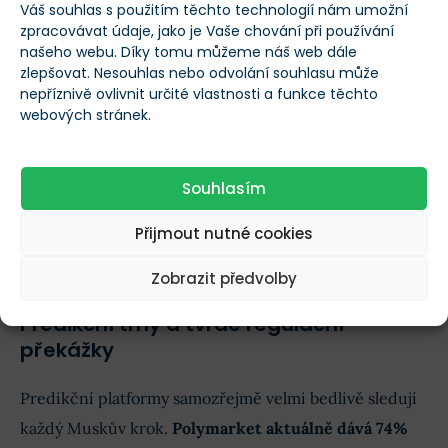
Váš souhlas s použitím těchto technologií nám umožní
zpracovávat údaje, jako je Vaše chování při používání
našeho webu. Díky tomu můžeme náš web dále
zlepšovat. Nesouhlas nebo odvolání souhlasu může
nepříznivě ovlivnit určité vlastnosti a funkce těchto
webových stránek.
Čipy a jejich způsoby využití z produkce továrny Terafab.
Souhlasím
Cílem je vytvořit výrobní komplex překonávající i
kapacity
TSMC
. Ten by měl chrlit inovativní čipy AI5 i
Přijmout nutné cookies
specializovaný křemík pro satelity.
Zobrazit předvolby
Predikční trhy a tvrdé regulační
překážky
Predikční platformy samozřejmě velmi bedlivě sledují
každý Muskův krok.
Polymarket aktuálně dává 74%