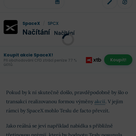
SpaceX
/
SPCX
Načítání
Načítání
Koupit akcie SpaceX!
Koupit!
Při obchodování CFD ztrácí peníze 77 %
účtů.
Pokud by k ní skutečně došlo, pravděpodobně by šlo o
transakci realizovanou formou výměny
akcií
. V jejím
rámci by SpaceX mohlo Teslu de facto převzít.
Jako reálná se jeví například nabídka s přibližně
třetinovou prémií, která by hodnotu Tesly posunula