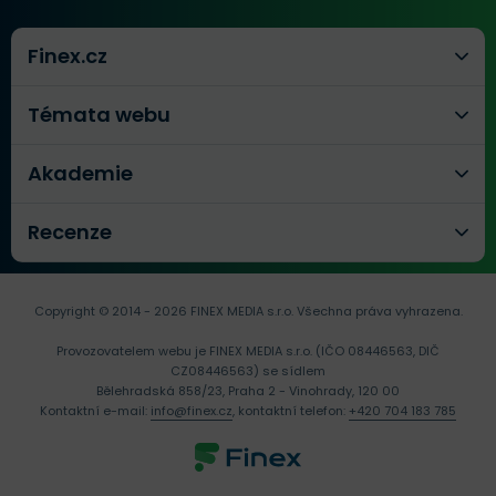
Finex.cz
Témata webu
Akademie
Recenze
Copyright © 2014 - 2026 FINEX MEDIA s.r.o.
Všechna práva vyhrazena.
Provozovatelem webu je FINEX MEDIA s.r.o. (IČO 08446563, DIČ
CZ08446563) se sídlem
Bělehradská 858/23, Praha 2 - Vinohrady, 120 00
Kontaktní e-mail:
info@finex.cz
, kontaktní telefon:
+420 704 183 785