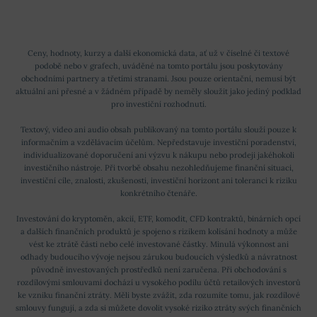
Ceny, hodnoty, kurzy a další ekonomická data, ať už v číselné či textové
podobě nebo v grafech, uváděné na tomto portálu jsou poskytovány
obchodními partnery a třetími stranami. Jsou pouze orientační, nemusí být
aktuální ani přesné a v žádném případě by neměly sloužit jako jediný podklad
pro investiční rozhodnutí.
Textový, video ani audio obsah publikovaný na tomto portálu slouží pouze k
informačním a vzdělávacím účelům. Nepředstavuje investiční poradenství,
individualizované doporučení ani výzvu k nákupu nebo prodeji jakéhokoli
investičního nástroje. Při tvorbě obsahu nezohledňujeme finanční situaci,
investiční cíle, znalosti, zkušenosti, investiční horizont ani toleranci k riziku
konkrétního čtenáře.
Investování do kryptoměn, akcií, ETF, komodit, CFD kontraktů, binárních opcí
a dalších finančních produktů je spojeno s rizikem kolísání hodnoty a může
vést ke ztrátě části nebo celé investované částky. Minulá výkonnost ani
odhady budoucího vývoje nejsou zárukou budoucích výsledků a návratnost
původně investovaných prostředků není zaručena. Při obchodování s
rozdílovými smlouvami dochází u vysokého podílu účtů retailových investorů
ke vzniku finanční ztráty. Měli byste zvážit, zda rozumíte tomu, jak rozdílové
smlouvy fungují, a zda si můžete dovolit vysoké riziko ztráty svých finančních