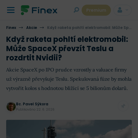
Premium
Finex
Akcie
Když raketa pohltí elektromobil: Může SpaceX převzít Teslu a rozdrtit Nvidii?
Když raketa pohltí elektromobil:
Může SpaceX převzít Teslu a
rozdrtit Nvidii?
Akcie SpaceX po IPO prudce vzrostly a valuace firmy
už výrazně převyšuje Teslu. Spekulovaná fúze by mohla
vytvořit kolos s hodnotou blížící se 5 bilionům dolarů.
Bc. Pavel Sýkora
Publikováno
22. 6. 2026