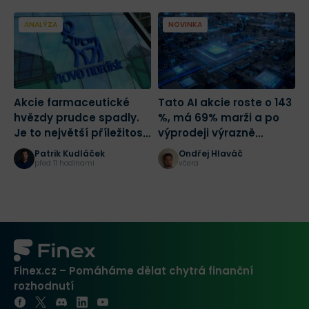
ANALÝZA
NOVINKA
Akcie farmaceutické
Tato AI akcie roste o 143
C
hvězdy prudce spadly.
%, má 69% marži a po
T
Je to největší příležitost
výprodeji výrazně
tohoto desetiletí?
zlevnila
Patrik Kudláček
Ondřej Hlaváč
před 11 hodinami
včera
Finex.cz – Pomáháme dělat chytrá finanční
rozhodnutí