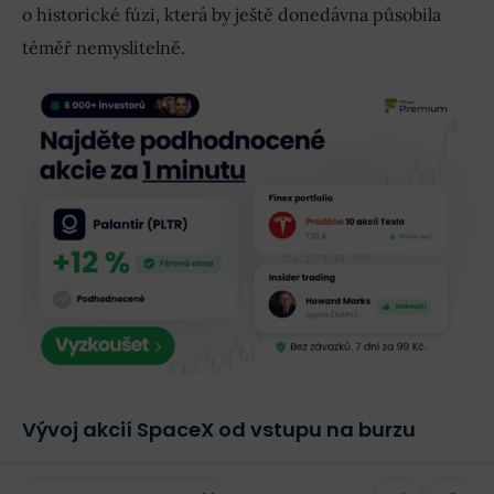
o historické fúzi, která by ještě donedávna působila
téměř nemyslitelně.
Vývoj akcií SpaceX od vstupu na burzu