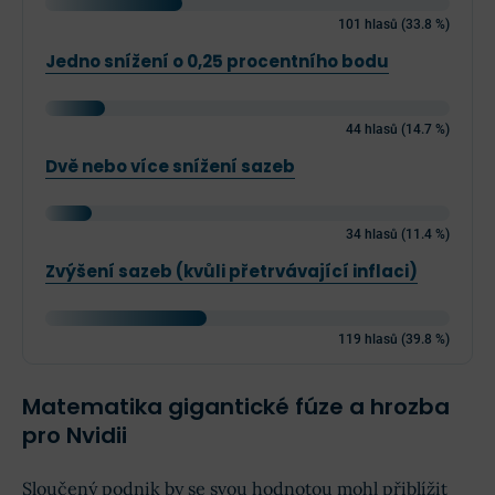
101 hlasů (33.8 %)
Jedno snížení o 0,25 procentního bodu
44 hlasů (14.7 %)
Dvě nebo více snížení sazeb
34 hlasů (11.4 %)
Zvýšení sazeb (kvůli přetrvávající inflaci)
119 hlasů (39.8 %)
Matematika gigantické fúze a hrozba
pro Nvidii
Sloučený podnik by se svou hodnotou mohl přiblížit