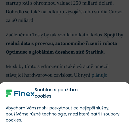
startup xAI s ohromnou valuací 250 miliard dolarů.
Dohodlo se také na odkupu vývojářského studia Cursor
za 60 miliard.
Začleněním Tesly by tak vznikl unikátní kolos.
Spojil by
reálná data z provozu, autonomního řízení i robota
Optimuse s globálním dosahem sítě Starlink
.
Musk by tímto sjednocením také výrazně omezil
stávající hardwarovou závislost. Už nyní
plánuje
postavit vlastní továrnu na čipy
, takzvaný Terafab. Do
Souhlas s použitím
megalomanského projektu v hodnotě 25 miliard dolarů
cookies
vkládá obrovské naděje.
Abychom Vám mohli poskytnout co nejlepší služby,
používáme různé technologie, mezi které patří i soubory
cookies.