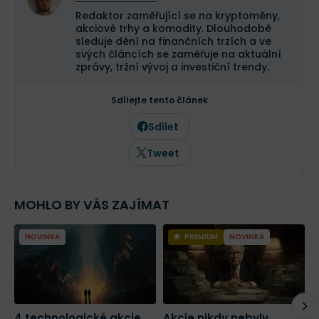
Redaktor zaměřující se na kryptoměny,
akciové trhy a komodity. Dlouhodobě
sleduje dění na finančních trzích a ve
svých článcích se zaměřuje na aktuální
zprávy, tržní vývoj a investiční trendy.
Sdílejte tento článek
Sdílet
Tweet
MOHLO BY VÁS ZAJÍMAT
NOVINKA
PREMIUM
NOVINKA
4 technologické akcie
Akcie nikdy nebyly
2