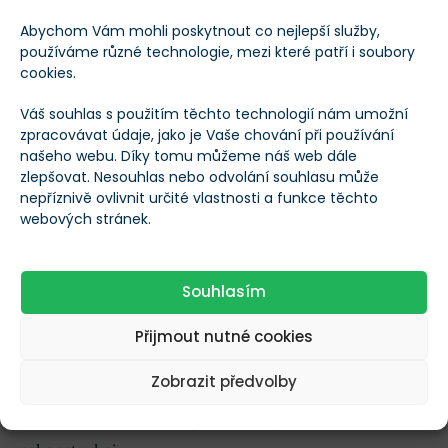
Abychom Vám mohli poskytnout co nejlepší služby,
Trh bedlivě sleduje i Trumpovy hrozby. Úřadující
používáme různé technologie, mezi které patří i soubory
prezident na své síti Truth Social varoval, že
cookies.
pokud Írán nezastaví své spojence v Libanonu,
Váš souhlas s použitím těchto technologií nám umožní
Spojené státy udeří znovu a ještě tvrději.
zpracovávat údaje, jako je Vaše chování při používání
našeho webu. Díky tomu můžeme náš web dále
zlepšovat. Nesouhlas nebo odvolání souhlasu může
Vance přesto mluvil o
snaze napravit vztahy s Íránem
.
nepříznivě ovlivnit určité vlastnosti a funkce těchto
webových stránek.
Podle něj se vyjednavači soustředí i na zásoby
obohaceného uranu, aby Teherán nemohl tak snadno
obnovit svůj jaderný program.
Souhlasím
Také Araghčí označil jednání za
obrovský posun
.
Přijmout nutné cookies
Teherán podle něj získal výjimky pro vývoz ropy a
Zobrazit předvolby
petrochemikálií, zrušení námořní blokády přístavů,
uvolnění části zmrazených aktiv a plán na celkovou