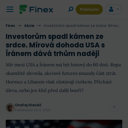
Premium
Finex
Akcie
Investorům spadl kámen ze srdce. Mírová dohoda USA s Íránem dává trhům naději
Investorům spadl kámen ze
srdce. Mírová dohoda USA s
Íránem dává trhům naději
Mír mezi USA a Íránem má být hotový do 60 dnů. Ropa
okamžitě zlevnila, akciové futures smazaly část ztrát.
Hormuz a Libanon však zůstávají rizikem. Přichází
úleva, nebo jen klid před další bouří?
Ondřej Hlaváč
Publikováno
22. 6. 2026