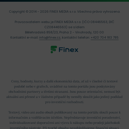
Copyright © 2014 - 2026 FINEX MEDIA s.r.o.
Všechna práva vyhrazena.
Provozovatelem webu je FINEX MEDIA s.r.o. (IČO 08446563, DIČ
CZ08446563) se sídlem
Bělehradská 858/23, Praha 2 - Vinohrady, 120 00
Kontaktní e-mail:
info@finex.cz
, kontaktní telefon:
+420 704 183 785
Ceny, hodnoty, kurzy a další ekonomická data, ať už v číselné či textové
podobě nebo v grafech, uváděné na tomto portálu jsou poskytovány
obchodními partnery a třetími stranami. Jsou pouze orientační, nemusí být
aktuální ani přesné a v žádném případě by neměly sloužit jako jediný podklad
pro investiční rozhodnutí.
Textový, video ani audio obsah publikovaný na tomto portálu slouží pouze k
informačním a vzdělávacím účelům. Nepředstavuje investiční poradenství,
individualizované doporučení ani výzvu k nákupu nebo prodeji jakéhokoli
investičního nástroje. Při tvorbě obsahu nezohledňujeme finanční situaci,