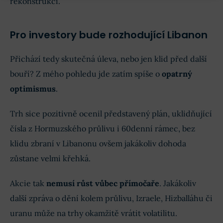
rekonstrukci.
Pro investory bude rozhodující Libanon
Přichází tedy skutečná úleva, nebo jen klid před další
bouří? Z mého pohledu jde zatím spíše o
opatrný
optimismus
.
Trh sice pozitivně ocenil představený plán, uklidňující
čísla z Hormuzského průlivu i 60denní rámec, bez
klidu zbraní v Libanonu ovšem jakákoliv dohoda
zůstane velmi křehká.
Akcie tak
nemusí růst vůbec přímočaře
. Jakákoliv
další zpráva o dění kolem průlivu, Izraele, Hizballáhu či
uranu může na trhy okamžitě vrátit volatilitu.