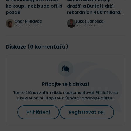
ke koupi, než bude příliš
dražší a Buffett drží
m
pozdě
rekordních 400 miliard
j
dolarů! Jak bych dnes
Ondřej Hlaváč
Lukáš Janoška
začal investovat?
před 17 hodinami
před 19 hodinami
Diskuze (0 komentářů)
Připojte se k diskuzi
Tento článek zatím nikdo neokomentoval. Přihlašte se
a buďte první! Napište svůj názor a zahajte diskuzi.
Přihlášení
Registrovat se!