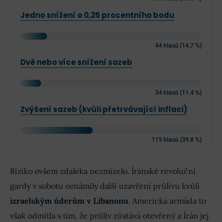
Jedno snížení o 0,25 procentního bodu
44 hlasů (14.7 %)
Dvě nebo více snížení sazeb
34 hlasů (11.4 %)
Zvýšení sazeb (kvůli přetrvávající inflaci)
119 hlasů (39.8 %)
Riziko ovšem zdaleka nezmizelo. Íránské revoluční
gardy v sobotu oznámily další uzavření průlivu kvůli
izraelským úderům v Libanonu
. Americká armáda to
však odmítla s tím, že průliv zůstává otevřený a Írán jej