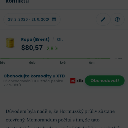
konfliktu
Ropa (Brent)
/
OIL
$80,57
2,8 %
Obchodujte komodity u XTB
Obchodovat!
Při obchodování CFD ztrácí peníze
77 % účtů.
Důvodem byla naděje, že Hormuzský průliv zůstane
otevřený. Memorandum počítá s tím, že tato