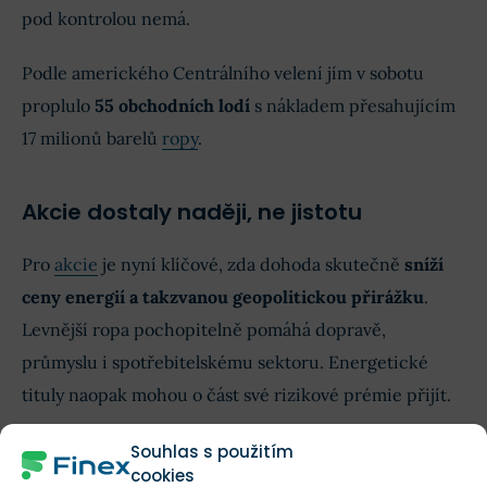
pod kontrolou nemá.
Podle amerického Centrálního velení jím v sobotu
proplulo
55 obchodních lodí
s nákladem přesahujícím
17 milionů barelů
ropy
.
Akcie dostaly naději, ne jistotu
Pro
akcie
je nyní klíčové, zda dohoda skutečně
sníží
ceny energií a takzvanou geopolitickou přirážku
.
Levnější ropa pochopitelně pomáhá dopravě,
průmyslu i spotřebitelskému sektoru. Energetické
tituly naopak mohou o část své rizikové prémie přijít.
Souhlas s použitím
VAROVÁNÍ
cookies