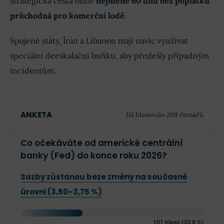
strategická cesta bude
nejméně 60 dnů bez poplatků
průchodná pro komerční lodě
.
Spojené státy, Írán a Libanon mají navíc využívat
speciální deeskalační buňku, aby předešly případným
incidentům.
ANKETA
Již hlasovalo 299 čtenářů
Co očekáváte od americké centrální
banky (Fed) do konce roku 2026?
Sazby zůstanou beze změny na současné
úrovni (3,50–3,75 %)
101 hlasů (33.8 %)